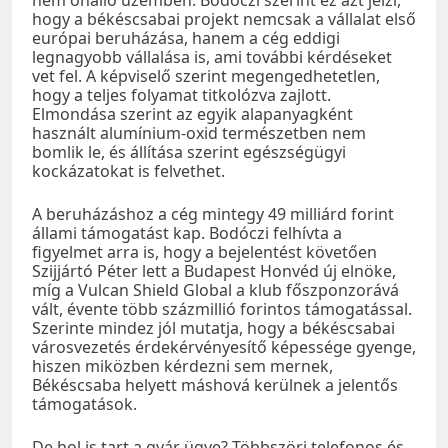
hogy a békéscsabai projekt nemcsak a vállalat első
európai beruházása, hanem a cég eddigi
legnagyobb vállalása is, ami további kérdéseket
vet fel. A képviselő szerint megengedhetetlen,
hogy a teljes folyamat titkolózva zajlott.
Elmondása szerint az egyik alapanyagként
használt alumínium-oxid természetben nem
bomlik le, és állítása szerint egészségügyi
kockázatokat is felvethet.
A beruházáshoz a cég mintegy 49 milliárd forint
állami támogatást kap. Bodóczi felhívta a
figyelmet arra is, hogy a bejelentést követően
Szijjártó Péter lett a Budapest Honvéd új elnöke,
míg a Vulcan Shield Global a klub főszponzorává
vált, évente több százmillió forintos támogatással.
Szerinte mindez jól mutatja, hogy a békéscsabai
városvezetés érdekérvényesítő képessége gyenge,
hiszen miközben kérdezni sem mernek,
Békéscsaba helyett máshová kerülnek a jelentős
támogatások.
De hol is tart a gyár ügye? Többszöri telefonos és