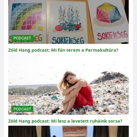
PODCAST
Zöld Hang podcast: Mi fán terem a Permakultúra?
PODCAST
Zöld Hang podcast: Mi lesz a levetett ruháink sorsa?