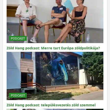
PODCAST
Zöld Hang podcast: Merre tart Európa zöldpolitikája?
PODCAST
Zöld Hang podcast: településvezetés zöld szemmel