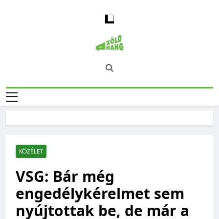
Skip
to
content
Magyarország
Zöld Hang – Természet, Klímaváltozás,
Zöld Hangja
Fenntarthatóság, Jövő
KÖZÉLET
VSG: Bár még
engedélykérelmet sem
nyújtottak be, de már a