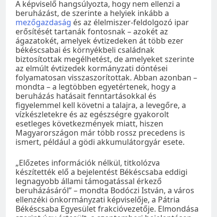
A képviselő hangsúlyozta, hogy nem ellenzi a
beruházást, de szerinte a helyiek inkább a
mezőgazdaság
és az élelmiszer-feldolgozó ipar
erősítését tartanák fontosnak – azokét az
ágazatokét, amelyek évtizedeken át több ezer
békéscsabai és környékbeli családnak
biztosítottak megélhetést, de amelyeket szerinte
az elmúlt évtizedek kormányzati döntései
folyamatosan visszaszorítottak. Abban azonban –
mondta – a legtöbben egyetértenek, hogy a
beruházás hatásait fenntartásokkal és
figyelemmel kell követni a talajra, a levegőre, a
vízkészletekre és az egészségre gyakorolt
esetleges következmények miatt, hiszen
Magyarországon már több rossz precedens is
ismert, például a gödi akkumulátorgyár esete.
„Előzetes információk nélkül, titkolózva
készítették elő a bejelentést Békéscsaba eddigi
legnagyobb állami támogatással érkező
beruházásáról” – mondta Bodóczi István, a város
ellenzéki önkormányzati képviselője, a Pátria
Békéscsaba Egyesület frakcióvezetője. Elmondása