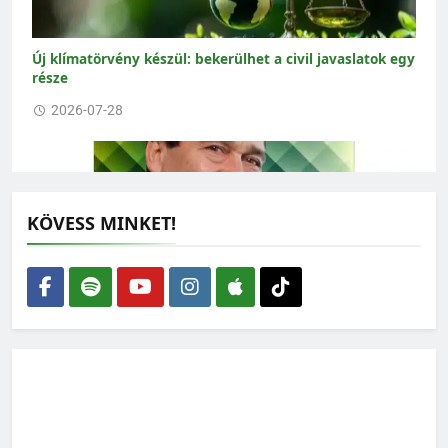
Új klímatörvény készül: bekerülhet a civil javaslatok egy
része
2026-07-28
KÖVESS MINKET!
Lehet-e rendszerkritika nélkül zöldnek lenni?
2026-07-27