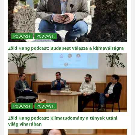
PODCAST
PODCAST.
Zöld Hang podcast: Budapest válasza a klímaválságra
PODCAST
PODCAST.
Zöld Hang podcast: Klímatudomány a tények utáni
világ viharában