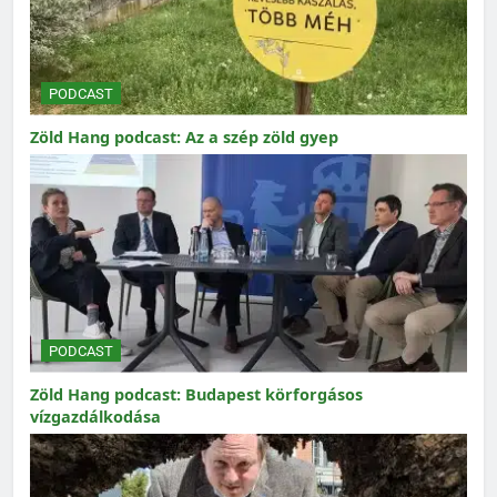
PODCAST
Zöld Hang podcast: Az a szép zöld gyep
PODCAST
Zöld Hang podcast: Budapest körforgásos
vízgazdálkodása