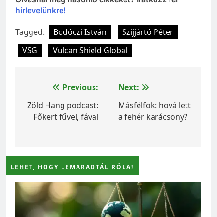
hírlevelünkre!
Tagged:
Bodóczi István
Szijjártó Péter
VSG
Vulcan Shield Global
Bejegyzés
Previous:
Next:
navigáció
Zöld Hang podcast:
Másfélfok: hová lett
Főkert fűvel, fával
a fehér karácsony?
LEHET, HOGY LEMARADTÁL RÓLA!