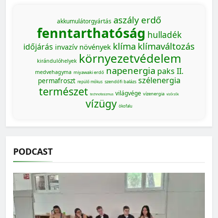
aszály
erdő
akkumulátorgyártás
fenntarthatóság
hulladék
klíma
klímaváltozás
időjárás
invazív növények
környezetvédelem
kirándulóhelyek
napenergia
paks II.
medvehagyma
miyawaki erdő
szélenergia
permafroszt
szendőfi balázs
repülő mókus
természet
világvége
vízenergia
technofasizmus
vízőrzők
vízügy
ökofalu
PODCAST