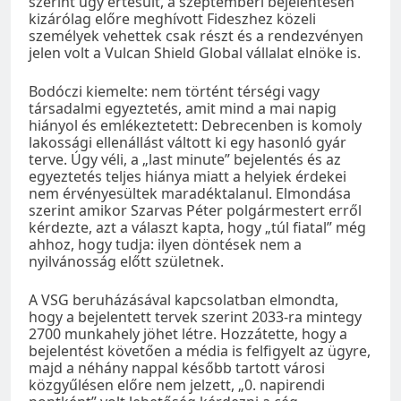
szerint úgy értesült, a szeptemberi bejelentésen
kizárólag előre meghívott Fideszhez közeli
személyek vehettek csak részt és a rendezvényen
jelen volt a Vulcan Shield Global vállalat elnöke is.
Bodóczi kiemelte: nem történt térségi vagy
társadalmi egyeztetés, amit mind a mai napig
hiányol és emlékeztetett: Debrecenben is komoly
lakossági ellenállást váltott ki egy hasonló gyár
terve. Úgy véli, a „last minute” bejelentés és az
egyeztetés teljes hiánya miatt a helyiek érdekei
nem érvényesültek maradéktalanul. Elmondása
szerint amikor Szarvas Péter polgármestert erről
kérdezte, azt a választ kapta, hogy „túl fiatal” még
ahhoz, hogy tudja: ilyen döntések nem a
nyilvánosság előtt születnek.
A VSG beruházásával kapcsolatban elmondta,
hogy a bejelentett tervek szerint 2033-ra mintegy
2700 munkahely jöhet létre. Hozzátette, hogy a
bejelentést követően a média is felfigyelt az ügyre,
majd a néhány nappal később tartott városi
közgyűlésen előre nem jelzett, „0. napirendi