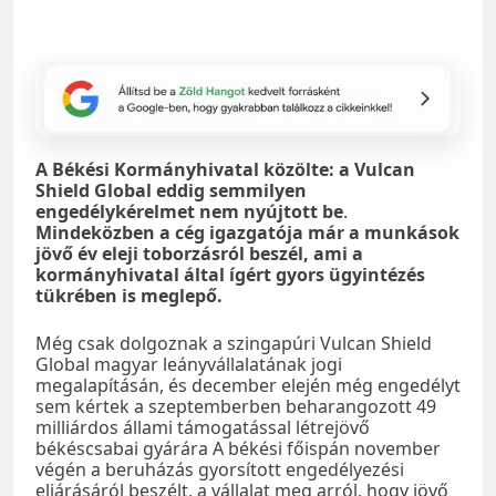
A Békési Kormányhivatal közölte: a Vulcan
Shield Global eddig semmilyen
engedélykérelmet nem nyújtott be
.
Mindeközben a cég igazgatója már a munkások
jövő év eleji toborzásról beszél, ami a
kormányhivatal által ígért gyors ügyintézés
tükrében is meglepő.
Még csak dolgoznak a szingapúri Vulcan Shield
Global magyar leányvállalatának jogi
megalapításán, és december elején még engedélyt
sem kértek a szeptemberben beharangozott 49
milliárdos állami támogatással létrejövő
békéscsabai gyárára A békési főispán november
végén a beruházás gyorsított engedélyezési
eljárásáról beszélt, a vállalat meg arról, hogy jövő