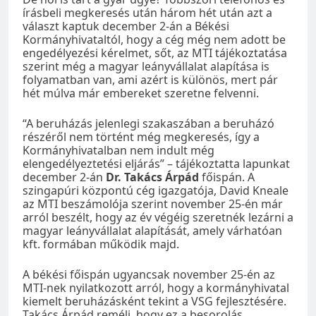
írásbeli megkeresés után három hét után azt a
választ kaptuk december 2-án a Békési
Kormányhivataltól, hogy a cég még nem adott be
engedélyezési kérelmet, sőt, az MTI tájékoztatása
szerint még a magyar leányvállalat alapítása is
folyamatban van, ami azért is különös, mert pár
hét múlva már embereket szeretne felvenni.
“A beruházás jelenlegi szakaszában a beruházó
részéről nem történt még megkeresés, így a
Kormányhivatalban nem indult még
elengedélyeztetési eljárás” – tájékoztatta lapunkat
december 2-án
Dr. Takács Árpád
főispán. A
szingapúri központú cég igazgatója, David Kneale
az MTI beszámolója szerint november 25-én már
arról beszélt, hogy az év végéig szeretnék lezárni a
magyar leányvállalat alapítását, amely várhatóan
kft. formában működik majd.
A békési főispán ugyancsak november 25-én az
MTI-nek nyilatkozott arról, hogy a kormányhivatal
kiemelt beruházásként tekint a VSG fejlesztésére.
Takács Árpád reméli, hogy ez a besorolás