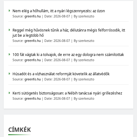
Nem elég a hőhullám, itt a nyári légszennyezés: az ózon
Source:
greenfo.hu
Date: 2026-08-07
By szerkeszto
Reggel még hűvösnek tűnik a ház, délutánra mégis felforrósodik, itt
jut be a legtöbb hő
Source:
greenfo.hu
Date: 2026-08-07
By szerkeszto
100 fát vágtak ki a tolvajok, de erre az egy dologra nem számítottak
Source:
greenfo.hu
Date: 2026-08-07
By szerkeszto
Húsadót és a vízhasználat reformját követelik az állatvédők
Source:
greenfo.hu
Date: 2026-08-07
By szerkeszto
Kerti sütögetés biztonságosan: a Nébih tanácsai nyári grillezéshez
Source:
greenfo.hu
Date: 2026-08-07
By szerkeszto
CÍMKÉK