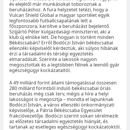
év elejétől már munkásokat toboroznak a
beruházáshoz. A fura helyzetet tetézi, hogy a
Vulcan Shield Global a magyar sportélet egyik
legfontosabb futballcsapatának lett a
főszponzora, karöltve a beruházást bejelentő
Szijjártó Péter külgazdasági miniszterrel, aki a
klub új elnöke lett. De hogyan is történt minden
Békéscsabán? Erről Bodóczi István békéscsabai
ellenzéki képviselőt kérdeztük, aki súlyos hibának
érzi a társadalmi és térségi egyeztetés
elmaradását. Szerinte a lakosok nagyon
megosztottak és a legtöbben félnek a leendő gyár
egészségügyi kockázataitól.
A 49 milliárd forint állami támogatással összesen
280 milliárd forintból induló békéscsabai óriás
beruházás még csak terv, mégis a híre a helyi
lakosságot is megosztja – mondta el lapunknak
Bodóczi István, a város ellenzéki önkormányzati
képviselője, a Pátria Békéscsaba Egyesület
frakcióvezetője. Bodóczi szerint sokan sérelmezik
az előzetes társadalmi egyeztetés hiányát, és
tartanak az esetleges egészségügyi kockázatoktól.