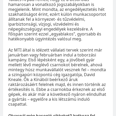
hamarosan a vonatkozó jogszabályokban is
megjelenik. Mint mondta, az engedélyeztetés hét
szakhatóságot érint, ezért külön munkacsoportot
állítanak fel a környezet- és tűzvédelmi,
iparbiztonsági, vízjogi, vízvédelmi és
népegészségügyi engedélyek kezelésére. A
főispán szerint ezzel „egyablakos”, gyorsabb és
hatékonyabb ügyintézés valósul meg.
Az MTI által is idézett vállalati tervek szerint már
januárban vagy februárban indul a toborzási
kampány. Első lépésként egy, a jövőbeli gyár
mellett lévő meglévő csarnokot bérelnek, ahová
mintegy húsz munkavállalót vesznek fel – mondta
a szingapúri központú cég igazgatója, David
Kneale. Ők a Kínából beérkező áruk
raktározásáért felelnek majd, és innen történik az
értékesítés is. Ebbe a csarnokba érkeznek az első
gépek, és akár már a következő nyáron elindulhat
a gyártás – egyelőre a kis létszámú induló
csapattal.
Olvasnál még hasonló cikkeket? Iratkozz fel