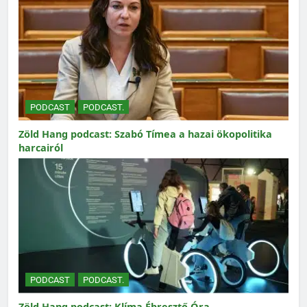
PODCAST
PODCAST.
Zöld Hang podcast: Szabó Tímea a hazai ökopolitika
harcairól
PODCAST
PODCAST.
Zöld Hang podcast: Klíma Ébresztő Óra