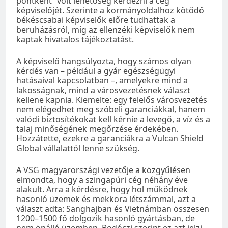
pontként” volt lehetőség kérdezni a cég
képviselőjét. Szerinte a kormányoldalhoz kötődő
békéscsabai képviselők előre tudhattak a
beruházásról, míg az ellenzéki képviselők nem
kaptak hivatalos tájékoztatást.
A képviselő hangsúlyozta, hogy számos olyan
kérdés van – például a gyár egészségügyi
hatásaival kapcsolatban –, amelyekre mind a
lakosságnak, mind a városvezetésnek választ
kellene kapnia. Kiemelte: egy felelős városvezetés
nem elégedhet meg szóbeli garanciákkal, hanem
valódi biztosítékokat kell kérnie a levegő, a víz és a
talaj minőségének megőrzése érdekében.
Hozzátette, ezekre a garanciákra a Vulcan Shield
Global vállalattól lenne szükség.
A VSG magyarországi vezetője a közgyűlésen
elmondta, hogy a szingapúri cég néhány éve
alakult. Arra a kérdésre, hogy hol működnek
hasonló üzemek és mekkora létszámmal, azt a
választ adta: Sanghajban és Vietnámban összesen
1200–1500 fő dolgozik hasonló gyártásban, de
nem önálló üzemben. Bodóczi szerint ez azt jelzi,