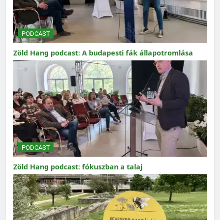
PODCAST
Zöld Hang podcast: A budapesti fák állapotromlása
PODCAST
Zöld Hang podcast: fókuszban a talaj