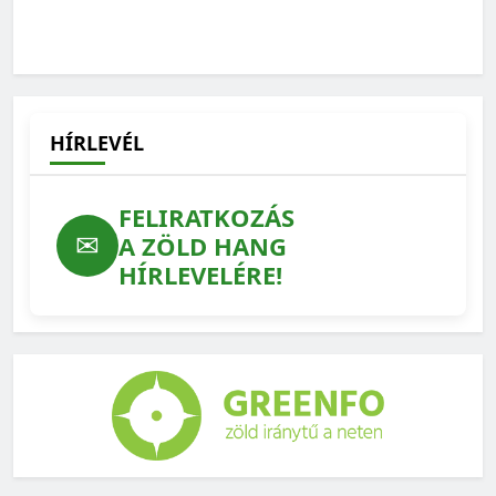
Ilyen lehetne a védett erdeink jövője – feladatlista a
WWF-től
2026-07-15
HÍRLEVÉL
FELIRATKOZÁS
✉
A ZÖLD HANG
HÍRLEVELÉRE!