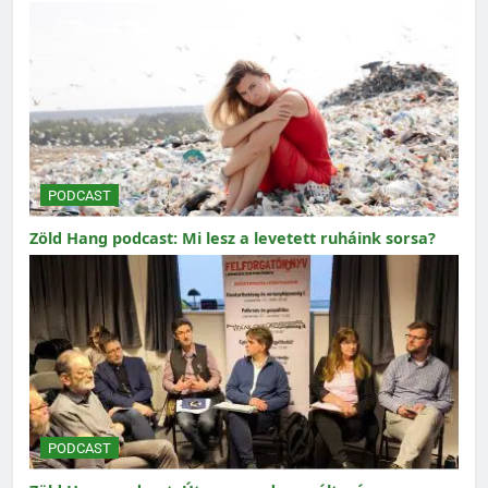
PODCAST
Zöld Hang podcast: Mi lesz a levetett ruháink sorsa?
PODCAST