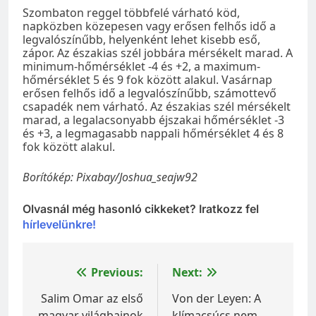
Szombaton reggel többfelé várható köd,
napközben közepesen vagy erősen felhős idő a
legvalószínűbb, helyenként lehet kisebb eső,
zápor. Az északias szél jobbára mérsékelt marad. A
minimum-hőmérséklet -4 és +2, a maximum-
hőmérséklet 5 és 9 fok között alakul. Vasárnap
erősen felhős idő a legvalószínűbb, számottevő
csapadék nem várható. Az északias szél mérsékelt
marad, a legalacsonyabb éjszakai hőmérséklet -3
és +3, a legmagasabb nappali hőmérséklet 4 és 8
fok között alakul.
Borítókép: Pixabay/Joshua_seajw92
Olvasnál még hasonló cikkeket? Iratkozz fel
hírlevelünkre!
Bejegyzés
Previous:
Next:
navigáció
Salim Omar az első
Von der Leyen: A
magyar világbajnok
klímacsúcs nem