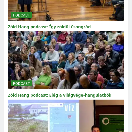
PODCAST
Zöld Hang podcast: Így zöldül Csongrád
PODCAST
Zöld Hang podcast: Elég a világvége-hangulatból!