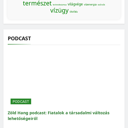
természet
világvége
vízenergia
technofasizmus
vízőrzők
vízügy
ökofalu
PODCAST
PODCAST
Zöld Hang podcast: Fiatalok a társadalmi változás
lehetőségeiről