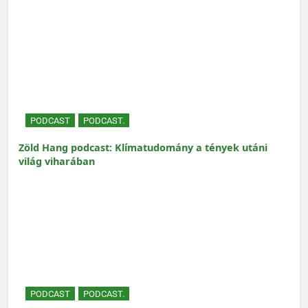
PODCAST
PODCAST.
Zöld Hang podcast: Klímatudomány a tények utáni
világ viharában
PODCAST
PODCAST.