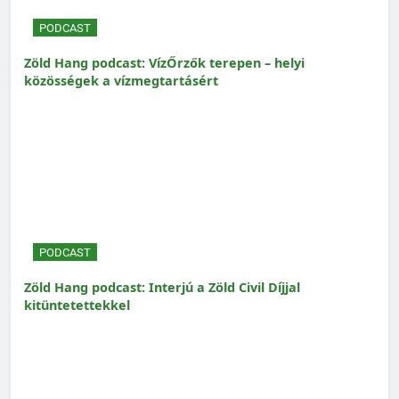
PODCAST
Zöld Hang podcast: VízŐrzők terepen – helyi
közösségek a vízmegtartásért
PODCAST
Zöld Hang podcast: Interjú a Zöld Civil Díjjal
kitüntetettekkel