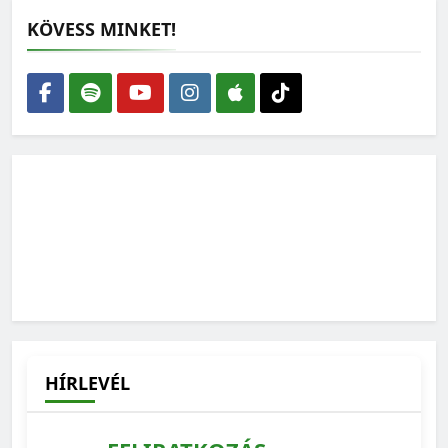
KÖVESS MINKET!
Amikor az ökológus rajzolni kezd – interjú Gallé-Szpisjak
Nikolettel
2026-06-15
„Az erdész fő terméke nem a faanyag, hanem az erdő”
2026-06-01
HÍRLEVÉL