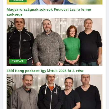
Magyarországnak sok-sok Petrovai Lacira lenne
szüksége
PODCAST
Zöld Hang podcast: Így láttuk 2025-öt 2. rész