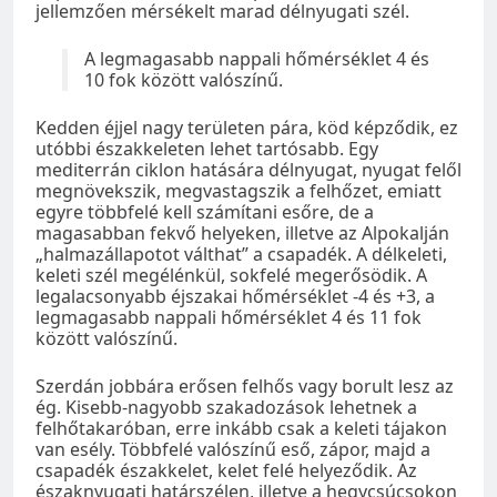
jellemzően mérsékelt marad délnyugati szél.
A legmagasabb nappali hőmérséklet 4 és
10 fok között valószínű.
Kedden éjjel nagy területen pára, köd képződik, ez
utóbbi északkeleten lehet tartósabb. Egy
mediterrán ciklon hatására délnyugat, nyugat felől
megnövekszik, megvastagszik a felhőzet, emiatt
egyre többfelé kell számítani esőre, de a
magasabban fekvő helyeken, illetve az Alpokalján
„halmazállapotot válthat” a csapadék. A délkeleti,
keleti szél megélénkül, sokfelé megerősödik. A
legalacsonyabb éjszakai hőmérséklet -4 és +3, a
legmagasabb nappali hőmérséklet 4 és 11 fok
között valószínű.
Szerdán jobbára erősen felhős vagy borult lesz az
ég. Kisebb-nagyobb szakadozások lehetnek a
felhőtakaróban, erre inkább csak a keleti tájakon
van esély. Többfelé valószínű eső, zápor, majd a
csapadék északkelet, kelet felé helyeződik. Az
északnyugati határszélen, illetve a hegycsúcsokon