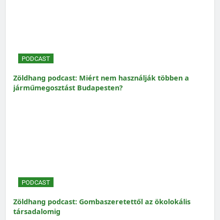
PODCAST
Zöldhang podcast: Miért nem használják többen a
járműmegosztást Budapesten?
PODCAST
Zöldhang podcast: Gombaszeretettől az ökolokális
társadalomig