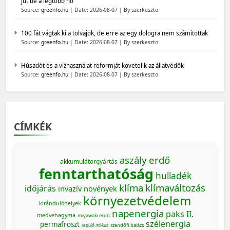
jut be a legtöbb hő
Source:
greenfo.hu
Date: 2026-08-07
By szerkeszto
100 fát vágtak ki a tolvajok, de erre az egy dologra nem számítottak
Source:
greenfo.hu
Date: 2026-08-07
By szerkeszto
Húsadót és a vízhasználat reformját követelik az állatvédők
Source:
greenfo.hu
Date: 2026-08-07
By szerkeszto
CÍMKÉK
aszály
erdő
akkumulátorgyártás
fenntarthatóság
hulladék
klíma
klímaváltozás
időjárás
invazív növények
környezetvédelem
kirándulóhelyek
napenergia
paks II.
medvehagyma
miyawaki erdő
szélenergia
permafroszt
szendőfi balázs
repülő mókus