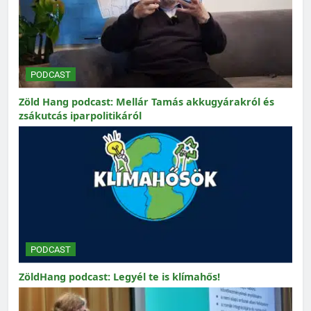
PODCAST
Zöld Hang podcast: Mellár Tamás akkugyárakról és
zsákutcás iparpolitikáról
PODCAST
ZöldHang podcast: Legyél te is klímahős!