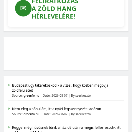
FELIRATKOZÁS
✉
A ZÖLD HANG
HÍRLEVELÉRE!
Budapest úgy takarékoskodik a vízzel, hogy közben megóvja
zöldfelületeit
Source:
greenfo.hu
Date: 2026-08-07
By szerkeszto
Nem elég a hőhullám, itt a nyári légszennyezés: az ózon
Source:
greenfo.hu
Date: 2026-08-07
By szerkeszto
Reggel még hűvösnek tűnik a ház, délutánra mégis felforrósodik, itt