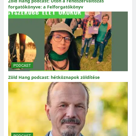
Zöld Hang podcast: Úton a rendszerváltozás
forgatókönyve: a Felforgatókönyv
PODCAST
Zöld Hang podcast: hétköznapok zöldítése
PODCAST