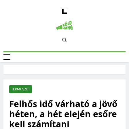
Skip
to
content
Magyarország
Zöld Hang – Természet, Klímaváltozás,
Zöld Hangja
Fenntarthatóság, Jövő
TERMÉSZET
Felhős idő várható a jövő
héten, a hét elején esőre
kell számítani