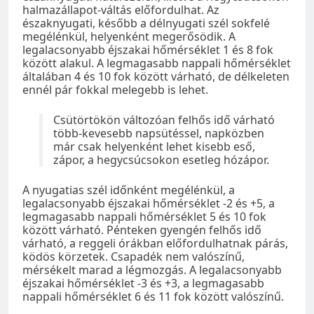
halmazállapot-váltás előfordulhat. Az
északnyugati, később a délnyugati szél sokfelé
megélénkül, helyenként megerősödik. A
legalacsonyabb éjszakai hőmérséklet 1 és 8 fok
között alakul. A legmagasabb nappali hőmérséklet
általában 4 és 10 fok között várható, de délkeleten
ennél pár fokkal melegebb is lehet.
Csütörtökön változóan felhős idő várható
több-kevesebb napsütéssel, napközben
már csak helyenként lehet kisebb eső,
zápor, a hegycsúcsokon esetleg hózápor.
A nyugatias szél időnként megélénkül, a
legalacsonyabb éjszakai hőmérséklet -2 és +5, a
legmagasabb nappali hőmérséklet 5 és 10 fok
között várható. Pénteken gyengén felhős idő
várható, a reggeli órákban előfordulhatnak párás,
ködös körzetek. Csapadék nem valószínű,
mérsékelt marad a légmozgás. A legalacsonyabb
éjszakai hőmérséklet -3 és +3, a legmagasabb
nappali hőmérséklet 6 és 11 fok között valószínű.