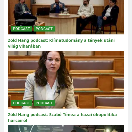
PODCAST
PODCAST.
Zöld Hang podcast: Klímatudomány a tények utáni
világ viharában
PODCAST
PODCAST.
Zöld Hang podcast: Szabó Tímea a hazai ökopolitika
harcairól