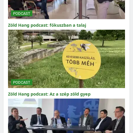
PODCAST
Zöld Hang podcast: fókuszban a talaj
PODCAST
Zöld Hang podcast: Az a szép zöld gyep