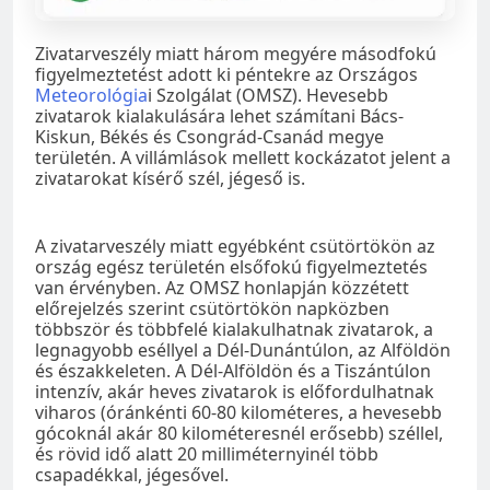
Zivatarveszély miatt három megyére másodfokú
figyelmeztetést adott ki péntekre az Országos
Meteorológia
i Szolgálat (OMSZ). Hevesebb
zivatarok kialakulására lehet számítani Bács-
Kiskun, Békés és Csongrád-Csanád megye
területén. A villámlások mellett kockázatot jelent a
zivatarokat kísérő szél, jégeső is.
A zivatarveszély miatt egyébként csütörtökön az
ország egész területén elsőfokú figyelmeztetés
van érvényben. Az OMSZ honlapján közzétett
előrejelzés szerint csütörtökön napközben
többször és többfelé kialakulhatnak zivatarok, a
legnagyobb eséllyel a Dél-Dunántúlon, az Alföldön
és északkeleten. A Dél-Alföldön és a Tiszántúlon
intenzív, akár heves zivatarok is előfordulhatnak
viharos (óránkénti 60-80 kilométeres, a hevesebb
gócoknál akár 80 kilométeresnél erősebb) széllel,
és rövid idő alatt 20 milliméternyinél több
csapadékkal, jégesővel.