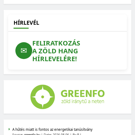
2026-06-01
HÍRLEVÉL
FELIRATKOZÁS
✉
A ZÖLD HANG
HÍRLEVELÉRE!
A hűtés miatt is fontos az energetikai tanúsítvány
Source:
greenfo.hu
Date: 2026-08-06
By B.L.