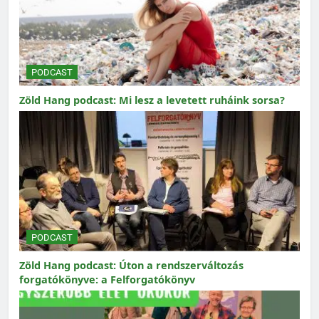
PODCAST
Zöld Hang podcast: Mi lesz a levetett ruháink sorsa?
PODCAST
Zöld Hang podcast: Úton a rendszerváltozás
forgatókönyve: a Felforgatókönyv