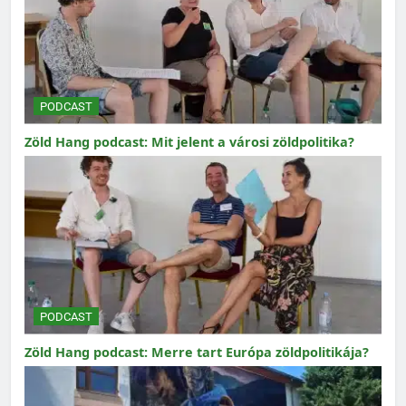
PODCAST
Zöld Hang podcast: Mit jelent a városi zöldpolitika?
PODCAST
Zöld Hang podcast: Merre tart Európa zöldpolitikája?