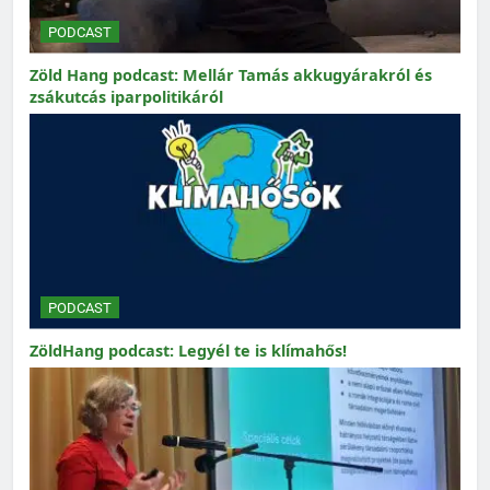
PODCAST
Zöld Hang podcast: Mellár Tamás akkugyárakról és
zsákutcás iparpolitikáról
PODCAST
ZöldHang podcast: Legyél te is klímahős!