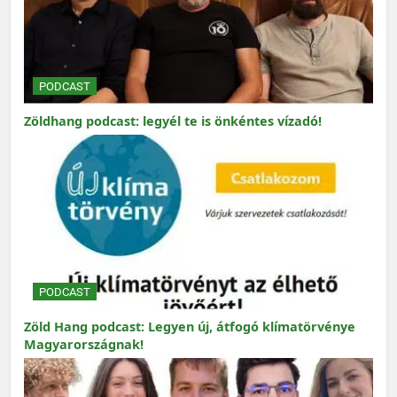
PODCAST
Zöldhang podcast: legyél te is önkéntes vízadó!
PODCAST
Zöld Hang podcast: Legyen új, átfogó klímatörvénye
Magyarországnak!