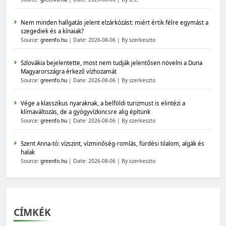
Nem minden hallgatás jelent elzárkózást: miért értik félre egymást a
szegediek és a kínaiak?
Source:
greenfo.hu
Date: 2026-08-06
By szerkeszto
Szlovákia bejelentette, most nem tudják jelentősen növelni a Duna
Magyarországra érkező vízhozamát
Source:
greenfo.hu
Date: 2026-08-06
By szerkeszto
Vége a klasszikus nyaraknak, a belföldi turizmust is elintézi a
klímaváltozás, de a gyógyvízkincsre alig építünk
Source:
greenfo.hu
Date: 2026-08-06
By szerkeszto
Szent Anna-tó: vízszint, vízminőség-romlás, fürdési tilalom, algák és
halak
Source:
greenfo.hu
Date: 2026-08-06
By szerkeszto
CÍMKÉK