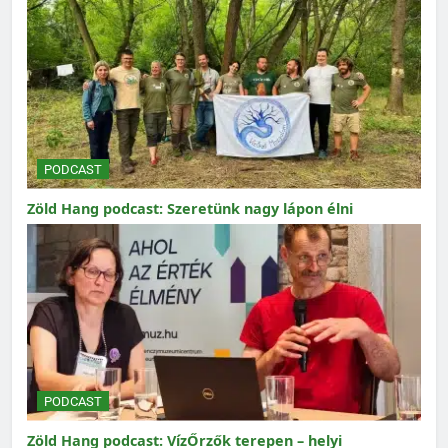
PODCAST
Zöld Hang podcast: Szeretünk nagy lápon élni
PODCAST
Zöld Hang podcast: VízŐrzők terepen – helyi