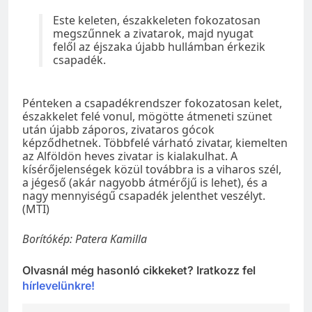
Este keleten, északkeleten fokozatosan
megszűnnek a zivatarok, majd nyugat
felől az éjszaka újabb hullámban érkezik
csapadék.
Pénteken a csapadékrendszer fokozatosan kelet,
északkelet felé vonul, mögötte átmeneti szünet
után újabb záporos, zivataros gócok
képződhetnek. Többfelé várható zivatar, kiemelten
az Alföldön heves zivatar is kialakulhat. A
kísérőjelenségek közül továbbra is a viharos szél,
a jégeső (akár nagyobb átmérőjű is lehet), és a
nagy mennyiségű csapadék jelenthet veszélyt.
(MTI)
Borítókép: Patera Kamilla
Olvasnál még hasonló cikkeket? Iratkozz fel
hírlevelünkre!