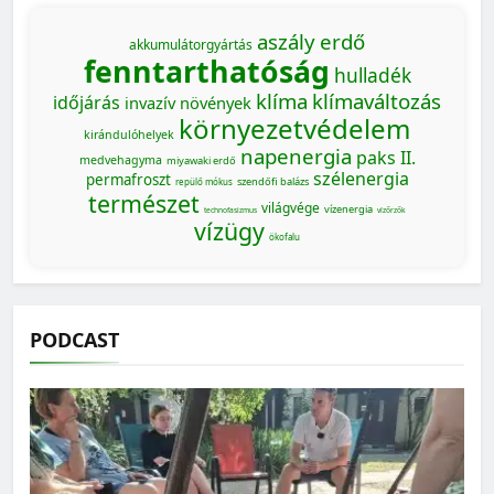
aszály
erdő
akkumulátorgyártás
fenntarthatóság
hulladék
klíma
klímaváltozás
időjárás
invazív növények
környezetvédelem
kirándulóhelyek
napenergia
paks II.
medvehagyma
miyawaki erdő
szélenergia
permafroszt
szendőfi balázs
repülő mókus
természet
világvége
vízenergia
technofasizmus
vízőrzők
vízügy
ökofalu
PODCAST