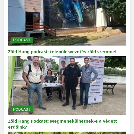
PODCAST
Zöld Hang podcast: településvezetés zöld szemmel
PODCAST
Zöld Hang Podcast: Megmenekülhetnek-e a védett
erdőink?