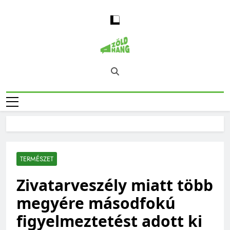
Skip
to
content
Magyarország
Zöld Hang – Természet, Klímaváltozás,
Zöld Hangja
Fenntarthatóság, Jövő
TERMÉSZET
Zivatarveszély miatt több
megyére másodfokú
figyelmeztetést adott ki