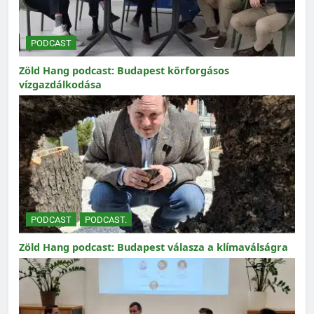
PODCAST
Zöld Hang podcast: Budapest körforgásos
vízgazdálkodása
PODCAST
PODCAST.
Zöld Hang podcast: Budapest válasza a klímaválságra