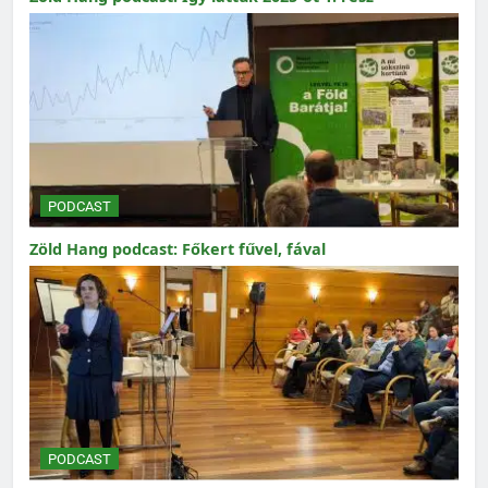
PODCAST
Zöld Hang podcast: Főkert fűvel, fával
PODCAST