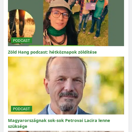
PODCAST
Zöld Hang podcast: hétköznapok zöldítése
PODCAST
Magyarországnak sok-sok Petrovai Lacira lenne
szüksége