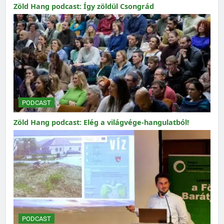
Zöld Hang podcast: Így zöldül Csongrád
PODCAST
Zöld Hang podcast: Elég a világvége-hangulatból!
PODCAST