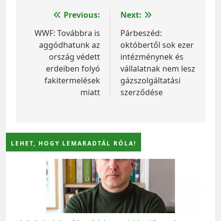
Bejegyzés
Previous:
Next:
navigáció
WWF: Továbbra is
Párbeszéd:
aggódhatunk az
októbertől sok ezer
ország védett
intézménynek és
erdeiben folyó
vállalatnak nem lesz
fakitermelések
gázszolgáltatási
miatt
szerződése
LEHET, HOGY LEMARADTÁL RÓLA!