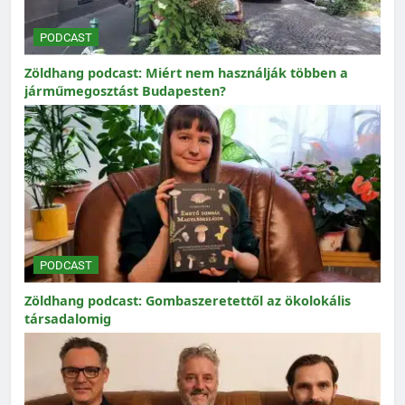
PODCAST
Zöldhang podcast: Miért nem használják többen a
járműmegosztást Budapesten?
PODCAST
Zöldhang podcast: Gombaszeretettől az ökolokális
társadalomig