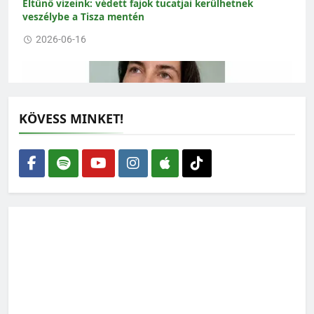
Eltűnő vizeink: védett fajok tucatjai kerülhetnek
veszélybe a Tisza mentén
2026-06-16
KÖVESS MINKET!
Amikor az ökológus rajzolni kezd – interjú Gallé-Szpisjak
Nikolettel
2026-06-15
„Az erdész fő terméke nem a faanyag, hanem az erdő”