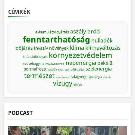
CÍMKÉK
aszály
erdő
akkumulátorgyártás
fenntarthatóság
hulladék
klíma
klímaváltozás
időjárás
invazív növények
környezetvédelem
kirándulóhelyek
napenergia
paks II.
medvehagyma
miyawaki erdő
szélenergia
permafroszt
szendőfi balázs
repülő mókus
természet
világvége
vízenergia
technofasizmus
vízőrzők
vízügy
ökofalu
PODCAST