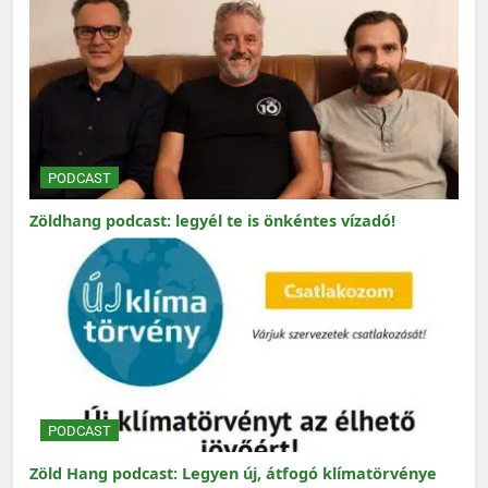
PODCAST
Zöldhang podcast: legyél te is önkéntes vízadó!
PODCAST
Zöld Hang podcast: Legyen új, átfogó klímatörvénye