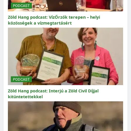
PODCAST
Zöld Hang podcast: VízŐrzők terepen – helyi
közösségek a vízmegtartásért
PODCAST
Zöld Hang podcast: Interjú a Zöld Civil Díjjal
kitüntetettekkel