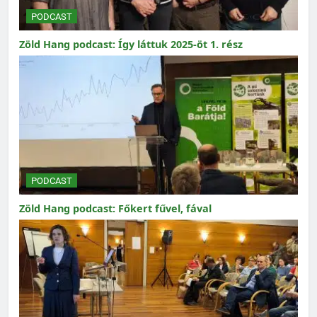
PODCAST
Zöld Hang podcast: Így láttuk 2025-öt 1. rész
PODCAST
Zöld Hang podcast: Főkert fűvel, fával