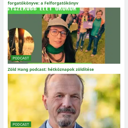
forgatókönyve: a Felforgatókönyv
PODCAST
Zöld Hang podcast: hétköznapok zöldítése
PODCAST