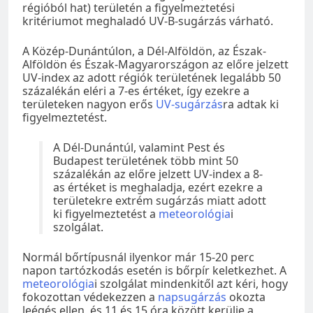
régióból hat) területén a figyelmeztetési
kritériumot meghaladó UV-B-sugárzás várható.
A Közép-Dunántúlon, a Dél-Alföldön, az Észak-
Alföldön és Észak-Magyarországon az előre jelzett
UV-index az adott régiók területének legalább 50
százalékán eléri a 7-es értéket, így ezekre a
területeken nagyon erős
UV-sugárzás
ra adtak ki
figyelmeztetést.
A Dél-Dunántúl, valamint Pest és
Budapest területének több mint 50
százalékán az előre jelzett UV-index a 8-
as értéket is meghaladja, ezért ezekre a
területekre extrém sugárzás miatt adott
ki figyelmeztetést a
meteorológia
i
szolgálat.
Normál bőrtípusnál ilyenkor már 15-20 perc
napon tartózkodás esetén is bőrpír keletkezhet. A
meteorológia
i szolgálat mindenkitől azt kéri, hogy
fokozottan védekezzen a
napsugárzás
okozta
leégés ellen, és 11 és 15 óra között kerülje a