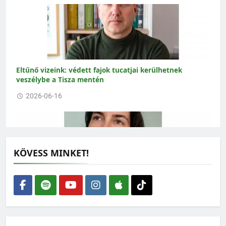
Eltűnő vizeink: védett fajok tucatjai kerülhetnek
veszélybe a Tisza mentén
2026-06-16
KÖVESS MINKET!
Amikor az ökológus rajzolni kezd – interjú Gallé-Szpisjak
Nikolettel
2026-06-15