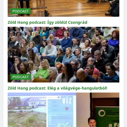
PODCAST
Zöld Hang podcast: Így zöldül Csongrád
PODCAST
Zöld Hang podcast: Elég a világvége-hangulatból!