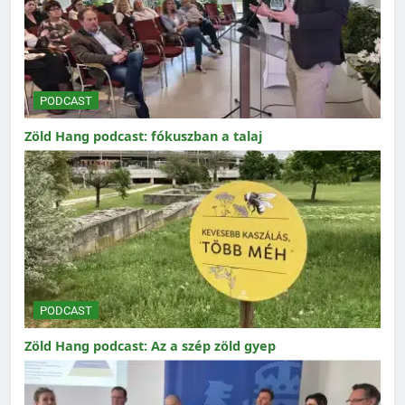
PODCAST
Zöld Hang podcast: fókuszban a talaj
PODCAST
Zöld Hang podcast: Az a szép zöld gyep