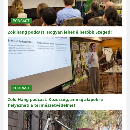
PODCAST
Zöldhang podcast: Hogyan lehet élhetőbb Szeged?
PODCAST
Zöld Hang podcast: Közösség, ami új alapokra
helyezheti a természetvédelmet