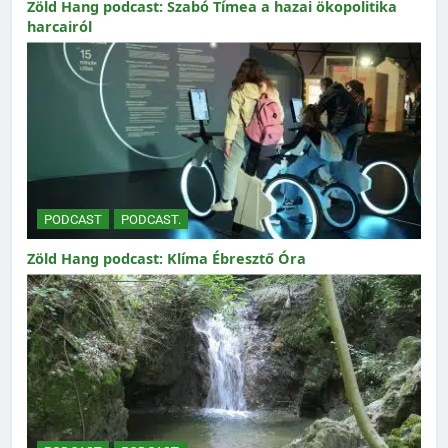
Zöld Hang podcast: Szabó Tímea a hazai ökopolitika
harcairól
PODCAST
PODCAST.
Zöld Hang podcast: Klíma Ébresztő Óra