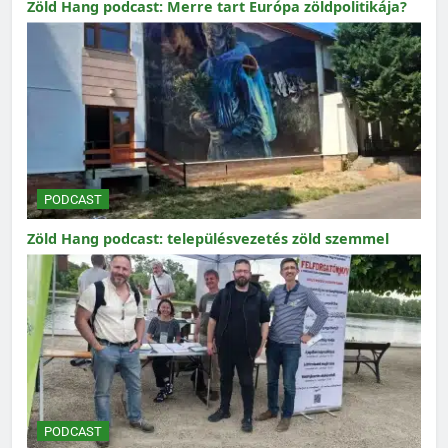
Zöld Hang podcast: Merre tart Európa zöldpolitikája?
PODCAST
Zöld Hang podcast: településvezetés zöld szemmel
PODCAST