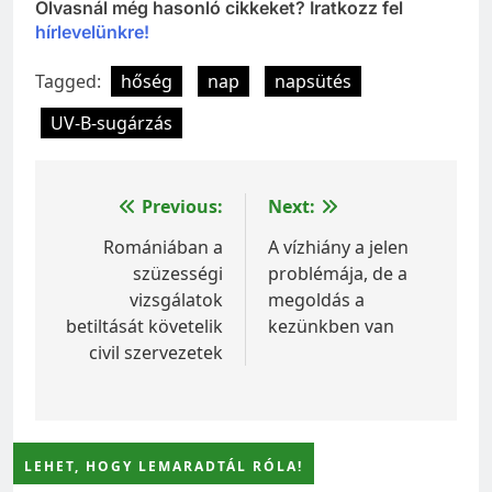
Olvasnál még hasonló cikkeket? Iratkozz fel
hírlevelünkre!
Tagged:
hőség
nap
napsütés
UV-B-sugárzás
Bejegyzés
Previous:
Next:
navigáció
Romániában a
A vízhiány a jelen
szüzességi
problémája, de a
vizsgálatok
megoldás a
betiltását követelik
kezünkben van
civil szervezetek
LEHET, HOGY LEMARADTÁL RÓLA!