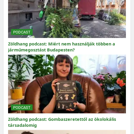
PODCAST
Zöldhang podcast: Miért nem használják többen a
járműmegosztást Budapesten?
PODCAST
Zöldhang podcast: Gombaszeretettől az ökolokális
társadalomig