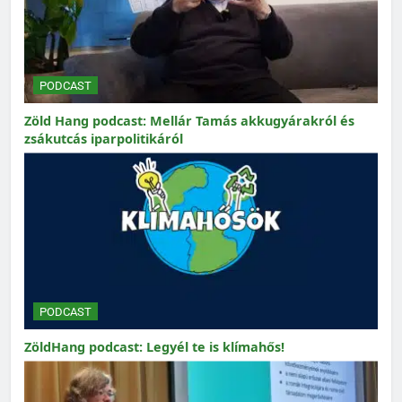
PODCAST
Zöld Hang podcast: Mellár Tamás akkugyárakról és
zsákutcás iparpolitikáról
PODCAST
ZöldHang podcast: Legyél te is klímahős!