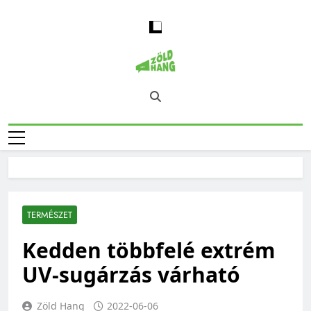
Skip
to
content
Magyarország
Zöld Hang – Természet, Klímaváltozás,
Zöld Hangja
Fenntarthatóság, Jövő
TERMÉSZET
Kedden többfelé extrém
UV-sugárzás várható
Zöld Hang
2022-06-06