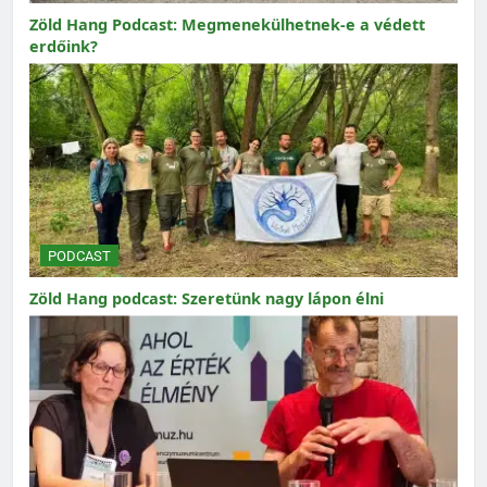
Zöld Hang Podcast: Megmenekülhetnek-e a védett
erdőink?
PODCAST
Zöld Hang podcast: Szeretünk nagy lápon élni