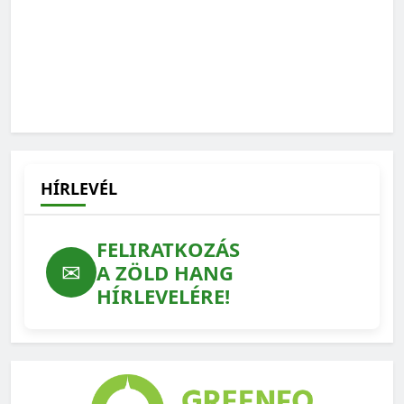
„Az erdész fő terméke nem a faanyag, hanem az erdő”
2026-06-01
HÍRLEVÉL
FELIRATKOZÁS
✉
A ZÖLD HANG
HÍRLEVELÉRE!