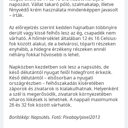
napozást. Vállat takaró póló, szalmakalap, illetve
fényvédő krém használata mindenképpen javasolt
– írták.
Az előrejelzés szerint kedden hajnalban többnyire
derült vagy kissé felhős lesz az ég, csapadék nem
várható. A hőmérséklet általában 12 és 16 Celsius-
fok között alakul, de a belvárosi, tóparti részeken
enyhébb, a hidegre érzékeny részeken ennél
néhány fokkal hűvösebb is lehet.
Napközben kezdetben sok lesz a napsütés, de
késő délutántól nyugat felől hidegfront érkezik.
Késő délutántól – elsősorban a nyugati
országrészben – felhőszakadás kíséretében
záporok és zivatarok is kialakulhatnak. Helyenként
a szél is megerősödik, zivatarok környezetében
viharos lökések is lehetnek. A nappali maximumok
26 és 32 fok között várhatók.
Borítókép: Napsütés. Fotó: Pixabay/pixel2013