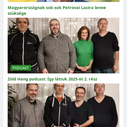
Magyarországnak sok-sok Petrovai Lacira lenne
szüksége
PODCAST
Zöld Hang podcast: Így láttuk 2025-öt 2. rész