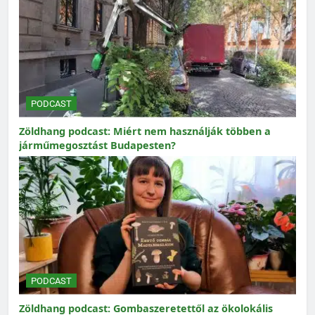
PODCAST
Zöldhang podcast: Miért nem használják többen a
járműmegosztást Budapesten?
PODCAST
Zöldhang podcast: Gombaszeretettől az ökolokális