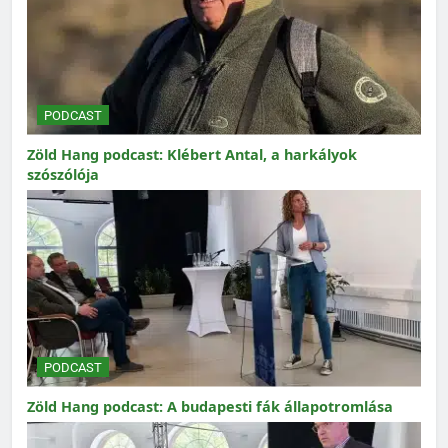
PODCAST
Zöld Hang podcast: Klébert Antal, a harkályok
szószólója
PODCAST
Zöld Hang podcast: A budapesti fák állapotromlása