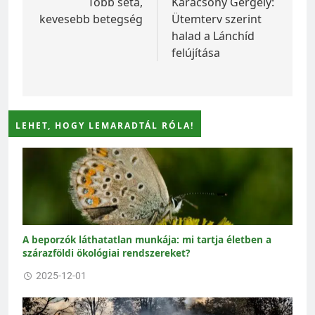
navigáció
Több séta,
Karácsony Gergely:
kevesebb betegség
Ütemterv szerint
halad a Lánchíd
felújítása
LEHET, HOGY LEMARADTÁL RÓLA!
A beporzók láthatatlan munkája: mi tartja életben a
szárazföldi ökológiai rendszereket?
2025-12-01