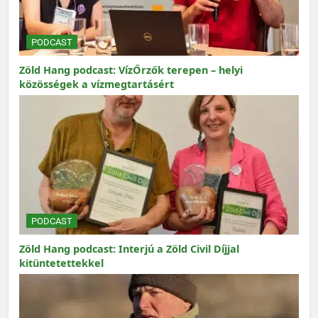
PODCAST
Zöld Hang podcast: VízŐrzők terepen – helyi
közösségek a vízmegtartásért
PODCAST
Zöld Hang podcast: Interjú a Zöld Civil Díjjal
kitüntetettekkel