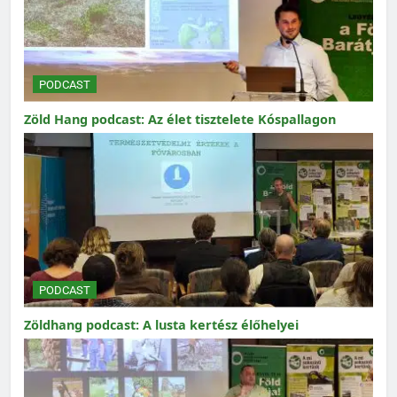
PODCAST
Zöld Hang podcast: Az élet tisztelete Kóspallagon
PODCAST
Zöldhang podcast: A lusta kertész élőhelyei