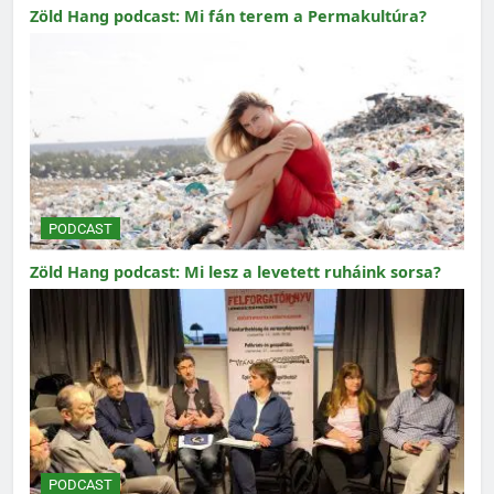
Zöld Hang podcast: Mi fán terem a Permakultúra?
PODCAST
Zöld Hang podcast: Mi lesz a levetett ruháink sorsa?
PODCAST