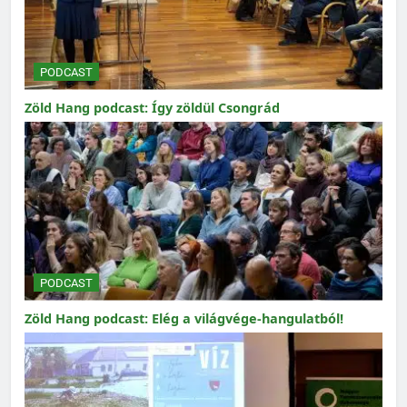
PODCAST
Zöld Hang podcast: Így zöldül Csongrád
PODCAST
Zöld Hang podcast: Elég a világvége-hangulatból!