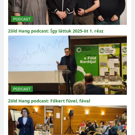
PODCAST
Zöld Hang podcast: Így láttuk 2025-öt 1. rész
PODCAST
Zöld Hang podcast: Főkert fűvel, fával