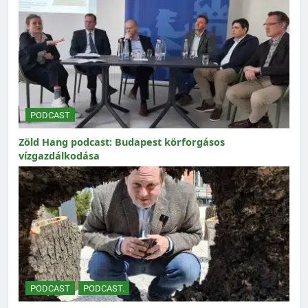
PODCAST
Zöld Hang podcast: Budapest körforgásos
vízgazdálkodása
PODCAST
PODCAST.