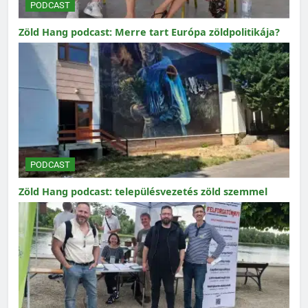
PODCAST
Zöld Hang podcast: Merre tart Európa zöldpolitikája?
PODCAST
Zöld Hang podcast: településvezetés zöld szemmel