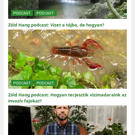
PODCAST
PODCAST.
Zöld Hang podcast: Vizet a tájba, de hogyan?
PODCAST
PODCAST.
Zöld Hang podcast: Hogyan terjesztik vizimadaraink az
invazív fajokat?