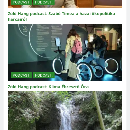
PODCAST
PODCAST.
Zöld Hang podcast: Szabó Tímea a hazai ökopolitika
harcairól
PODCAST
PODCAST.
Zöld Hang podcast: Klíma Ébresztő Óra