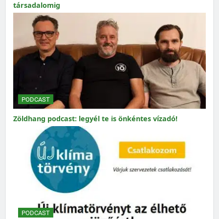
társadalomig
PODCAST
Zöldhang podcast: legyél te is önkéntes vízadó!
PODCAST