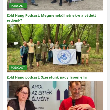
PODCAST
Zöld Hang Podcast: Megmenekülhetnek-e a védett
erdőink?
PODCAST
Zöld Hang podcast: Szeretünk nagy lápon élni