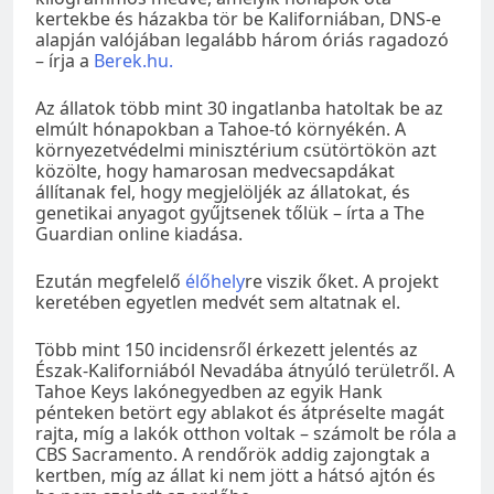
kertekbe és házakba tör be Kaliforniában, DNS-e
alapján valójában legalább három óriás ragadozó
– írja a
Berek.hu.
Az állatok több mint 30 ingatlanba hatoltak be az
elmúlt hónapokban a Tahoe-tó környékén. A
környezetvédelmi minisztérium csütörtökön azt
közölte, hogy hamarosan medvecsapdákat
állítanak fel, hogy megjelöljék az állatokat, és
genetikai anyagot gyűjtsenek tőlük – írta a The
Guardian online kiadása.
Ezután megfelelő
élőhely
re viszik őket. A projekt
keretében egyetlen medvét sem altatnak el.
Több mint 150 incidensről érkezett jelentés az
Észak-Kaliforniából Nevadába átnyúló területről. A
Tahoe Keys lakónegyedben az egyik Hank
pénteken betört egy ablakot és átpréselte magát
rajta, míg a lakók otthon voltak – számolt be róla a
CBS Sacramento. A rendőrök addig zajongtak a
kertben, míg az állat ki nem jött a hátsó ajtón és