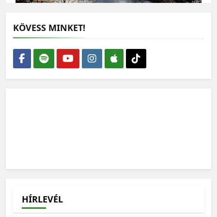
KÖVESS MINKET!
Száraz és lángoló nyár – Már 60 millió négyzetméternyi
terület leégett
2025-07-22
Élő és halott szakemberek különös csapatmunkája az új
fajok felfedezése
2025-05-22
HÍRLEVÉL