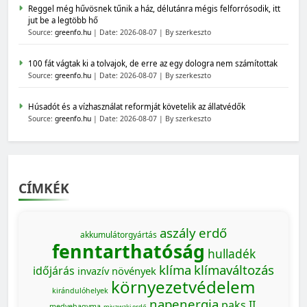
Reggel még hűvösnek tűnik a ház, délutánra mégis felforrósodik, itt
jut be a legtöbb hő
Source:
greenfo.hu
Date: 2026-08-07
By szerkeszto
100 fát vágtak ki a tolvajok, de erre az egy dologra nem számítottak
Source:
greenfo.hu
Date: 2026-08-07
By szerkeszto
Húsadót és a vízhasználat reformját követelik az állatvédők
Source:
greenfo.hu
Date: 2026-08-07
By szerkeszto
CÍMKÉK
aszály
erdő
akkumulátorgyártás
fenntarthatóság
hulladék
klíma
klímaváltozás
időjárás
invazív növények
környezetvédelem
kirándulóhelyek
napenergia
paks II.
medvehagyma
miyawaki erdő