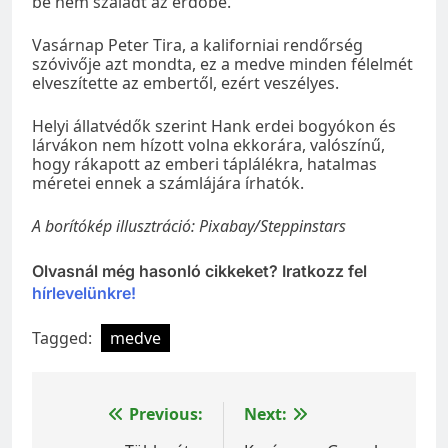
be nem szaladt az erdőbe.
Vasárnap Peter Tira, a kaliforniai rendőrség
szóvivője azt mondta, ez a medve minden félelmét
elveszítette az embertől, ezért veszélyes.
Helyi állatvédők szerint Hank erdei bogyókon és
lárvákon nem hízott volna ekkorára, valószínű,
hogy rákapott az emberi táplálékra, hatalmas
méretei ennek a számlájára írhatók.
A borítókép illusztráció: Pixabay/Steppinstars
Olvasnál még hasonló cikkeket? Iratkozz fel
hírlevelünkre!
Tagged:
medve
Bejegyzés
Previous:
Next: