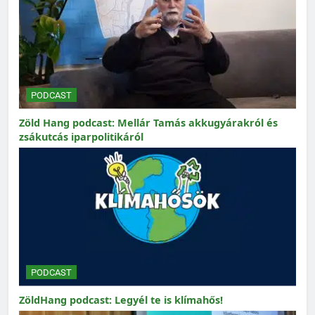
PODCAST
Zöld Hang podcast: Mellár Tamás akkugyárakról és
zsákutcás iparpolitikáról
PODCAST
ZöldHang podcast: Legyél te is klímahős!