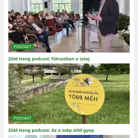
PODCAST
Zöld Hang podcast: fókuszban a talaj
PODCAST
Zöld Hang podcast: Az a szép zöld gyep