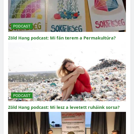
PODCAST
Zöld Hang podcast: Mi fán terem a Permakultúra?
PODCAST
Zöld Hang podcast: Mi lesz a levetett ruháink sorsa?