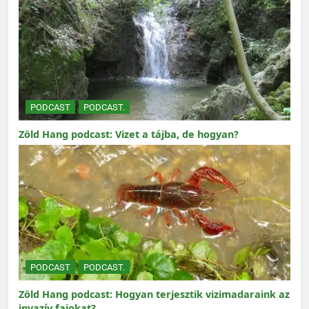
PODCAST
PODCAST.
Zöld Hang podcast: Vizet a tájba, de hogyan?
PODCAST
PODCAST.
Zöld Hang podcast: Hogyan terjesztik vizimadaraink az
invazív fajokat?