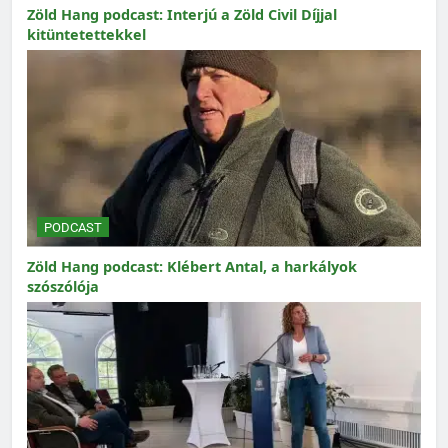
Zöld Hang podcast: Interjú a Zöld Civil Díjjal
kitüntetettekkel
PODCAST
Zöld Hang podcast: Klébert Antal, a harkályok
szószólója