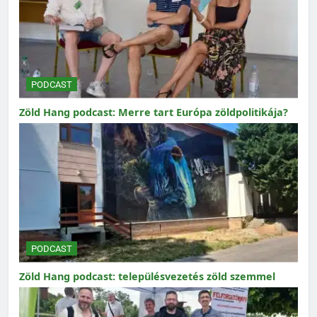
PODCAST
Zöld Hang podcast: Merre tart Európa zöldpolitikája?
PODCAST
Zöld Hang podcast: településvezetés zöld szemmel