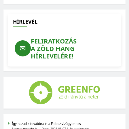
2026-06-01
HÍRLEVÉL
FELIRATKOZÁS
✉
A ZÖLD HANG
HÍRLEVELÉRE!
Így hazudik továbbra is a Fidesz vízügyben is
Source:
greenfo.hu
Date: 2026-08-07
By szerkeszto