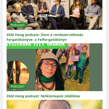
PODCAST
Zöld Hang podcast: Úton a rendszerváltozás
forgatókönyve: a Felforgatókönyv
PODCAST
Zöld Hang podcast: hétköznapok zöldítése