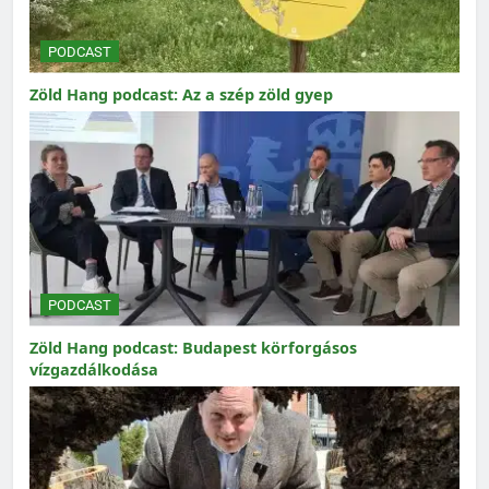
PODCAST
Zöld Hang podcast: Az a szép zöld gyep
PODCAST
Zöld Hang podcast: Budapest körforgásos
vízgazdálkodása