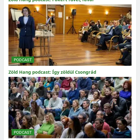
PODCAST
Zöld Hang podcast: Így zöldül Csongrád
PODCAST