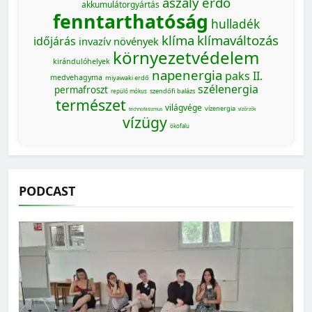
aszály
erdő
akkumulátorgyártás
fenntarthatóság
hulladék
klíma
klímaváltozás
időjárás
invazív növények
környezetvédelem
kirándulóhelyek
napenergia
paks II.
medvehagyma
miyawaki erdő
szélenergia
permafroszt
szendőfi balázs
repülő mókus
természet
világvége
vízenergia
technofasizmus
vízőrzők
vízügy
ökofalu
PODCAST