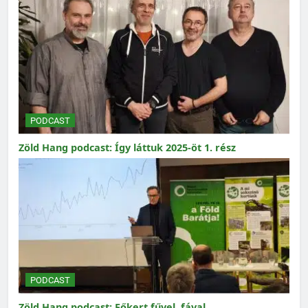
PODCAST
Zöld Hang podcast: Így láttuk 2025-öt 1. rész
PODCAST
Zöld Hang podcast: Főkert fűvel, fával