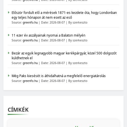
Először fordult elő a mérések 1871-es kezdete óta, hogy Londonban
egy teljes hónapon át nem esett az eső
Source:
greenfo.hu
Date: 2026-08-07
By szerkeszto
11 ezer év aszályainak nyomai a Balaton mélyén
Source:
greenfo.hu
Date: 2026-08-07
By szerkeszto
Bezár az egyik legnagyobb magyar kerékpárgyár, közel 500 dolgozót
küldhetnek el
Source:
greenfo.hu
Date: 2026-08-07
By szerkeszto
Még Paks kiesését is áthidalhatná a megfelelő energiatárolás
Source:
greenfo.hu
Date: 2026-08-07
By szerkeszto
CÍMKÉK