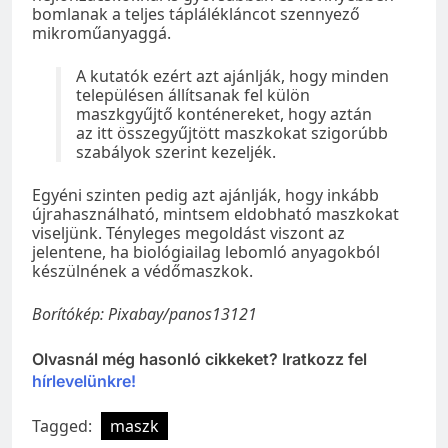
bomlanak a teljes táplálékláncot szennyező
mikroműanyaggá.
A kutatók ezért azt ajánlják, hogy minden
településen állítsanak fel külön
maszkgyűjtő konténereket, hogy aztán
az itt összegyűjtött maszkokat szigorúbb
szabályok szerint kezeljék.
Egyéni szinten pedig azt ajánlják, hogy inkább
újrahasználható, mintsem eldobható maszkokat
viseljünk. Tényleges megoldást viszont az
jelentene, ha biológiailag lebomló anyagokból
készülnének a védőmaszkok.
Borítókép: Pixabay/panos13121
Olvasnál még hasonló cikkeket? Iratkozz fel
hírlevelünkre!
Tagged:
maszk