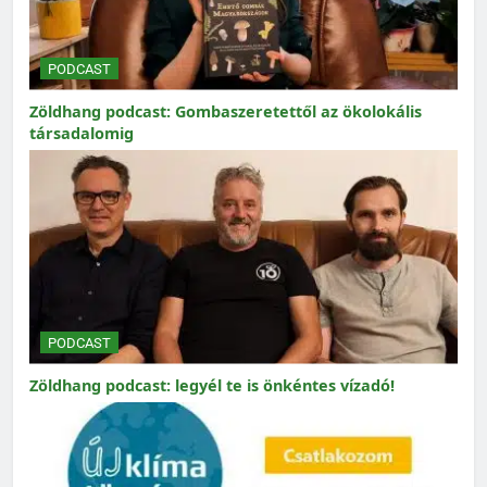
PODCAST
Zöldhang podcast: Gombaszeretettől az ökolokális
társadalomig
PODCAST
Zöldhang podcast: legyél te is önkéntes vízadó!