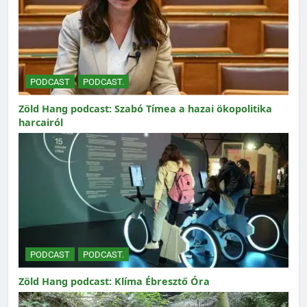
PODCAST
PODCAST.
Zöld Hang podcast: Szabó Tímea a hazai ökopolitika
harcairól
PODCAST
PODCAST.
Zöld Hang podcast: Klíma Ébresztő Óra