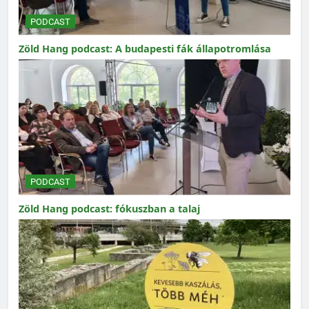
PODCAST
Zöld Hang podcast: A budapesti fák állapotromlása
PODCAST
Zöld Hang podcast: fókuszban a talaj