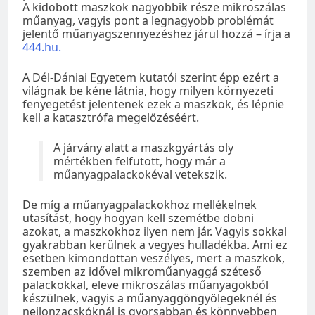
A kidobott maszkok nagyobbik része mikroszálas
műanyag, vagyis pont a legnagyobb problémát
jelentő műanyagszennyezéshez járul hozzá – írja a
444.hu.
A Dél-Dániai Egyetem kutatói szerint épp ezért a
világnak be kéne látnia, hogy milyen környezeti
fenyegetést jelentenek ezek a maszkok, és lépnie
kell a katasztrófa megelőzéséért.
A járvány alatt a maszkgyártás oly
mértékben felfutott, hogy már a
műanyagpalackokéval vetekszik.
De míg a műanyagpalackokhoz mellékelnek
utasítást, hogy hogyan kell szemétbe dobni
azokat, a maszkokhoz ilyen nem jár. Vagyis sokkal
gyakrabban kerülnek a vegyes hulladékba. Ami ez
esetben kimondottan veszélyes, mert a maszkok,
szemben az idővel mikroműanyaggá széteső
palackokkal, eleve mikroszálas műanyagokból
készülnek, vagyis a műanyaggöngyölegeknél és
nejlonzacskóknál is gyorsabban és könnyebben