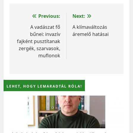
Bejegyzés
Previous:
Next:
navigáció
A vadászat fő
A klímaváltozás
bűnei: invazív
áremelő hatásai
fajként pusztítanak
zergék, szarvasok,
muflonok
LEHET, HOGY LEMARADTÁL RÓLA!