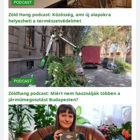
PODCAST
Zöld Hang podcast: Közösség, ami új alapokra
helyezheti a természetvédelmet
PODCAST
Zöldhang podcast: Miért nem használják többen a
járműmegosztást Budapesten?