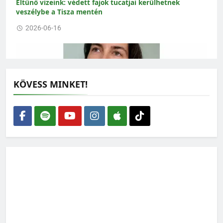
Eltűnő vizeink: védett fajok tucatjai kerülhetnek
veszélybe a Tisza mentén
2026-06-16
KÖVESS MINKET!
Amikor az ökológus rajzolni kezd – interjú Gallé-Szpisjak
Nikolettel
2026-06-15
„Az erdész fő terméke nem a faanyag, hanem az erdő”