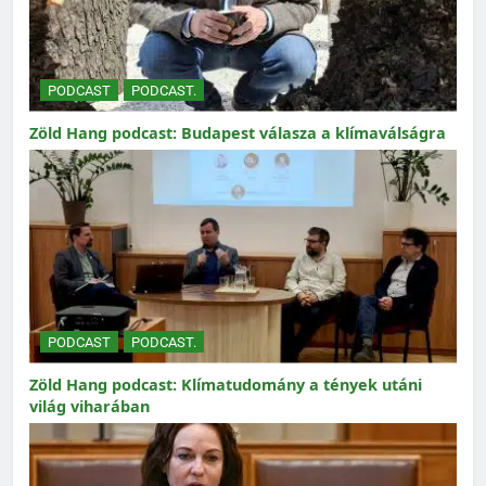
PODCAST
PODCAST.
Zöld Hang podcast: Budapest válasza a klímaválságra
PODCAST
PODCAST.
Zöld Hang podcast: Klímatudomány a tények utáni
világ viharában