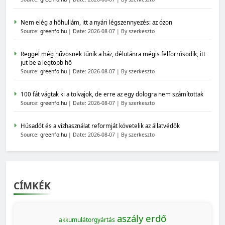
Nem elég a hőhullám, itt a nyári légszennyezés: az ózon
Source:
greenfo.hu
Date: 2026-08-07
By szerkeszto
Reggel még hűvösnek tűnik a ház, délutánra mégis felforrósodik, itt
jut be a legtöbb hő
Source:
greenfo.hu
Date: 2026-08-07
By szerkeszto
100 fát vágtak ki a tolvajok, de erre az egy dologra nem számítottak
Source:
greenfo.hu
Date: 2026-08-07
By szerkeszto
Húsadót és a vízhasználat reformját követelik az állatvédők
Source:
greenfo.hu
Date: 2026-08-07
By szerkeszto
CÍMKÉK
aszály
erdő
akkumulátorgyártás