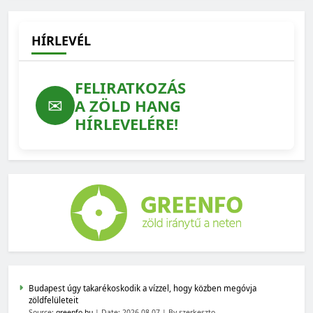
HÍRLEVÉL
FELIRATKOZÁS
✉
A ZÖLD HANG
HÍRLEVELÉRE!
Budapest úgy takarékoskodik a vízzel, hogy közben megóvja
zöldfelületeit
Source:
greenfo.hu
Date: 2026-08-07
By szerkeszto