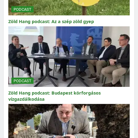
PODCAST
Zöld Hang podcast: Az a szép zöld gyep
PODCAST
Zöld Hang podcast: Budapest körforgásos
vízgazdálkodása