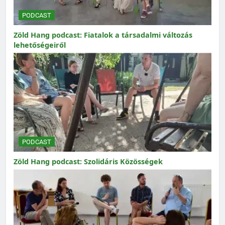
PODCAST
Zöld Hang podcast: Fiatalok a társadalmi változás
lehetőségeiről
PODCAST
Zöld Hang podcast: Szolidáris Közösségek