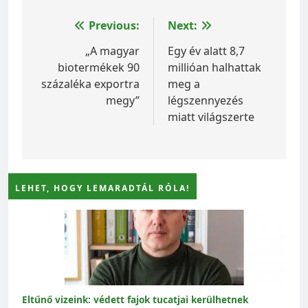
Bejegyzés
Previous:
Next:
navigáció
„A magyar
Egy év alatt 8,7
biotermékek 90
millióan halhattak
százaléka exportra
meg a
megy”
légszennyezés
miatt világszerte
LEHET, HOGY LEMARADTÁL RÓLA!
Eltűnő vizeink: védett fajok tucatjai kerülhetnek