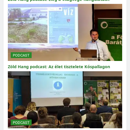
PODCAST
Zöld Hang podcast: Az élet tisztelete Kóspallagon
PODCAST