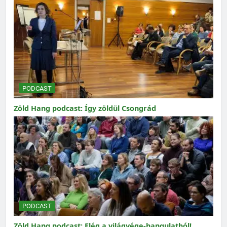
PODCAST
Zöld Hang podcast: Így zöldül Csongrád
PODCAST
Zöld Hang podcast: Elég a világvége-hangulatból!