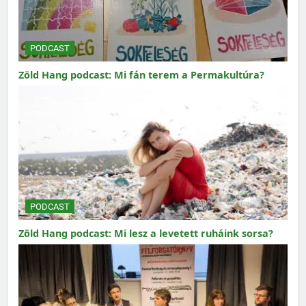
PODCAST
Zöld Hang podcast: Mi fán terem a Permakultúra?
PODCAST
Zöld Hang podcast: Mi lesz a levetett ruháink sorsa?