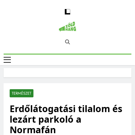
Skip
to
content
Magyarország
Zöld Hang – Természet, Klímaváltozás,
Zöld Hangja
Fenntarthatóság, Jövő
TERMÉSZET
Erdőlátogatási tilalom és
lezárt parkoló a
Normafán