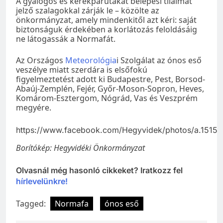
A gyalogos és kerékpárutakat belépési tilalmat
jelző szalagokkal zárják le – közölte az
önkormányzat, amely mindenkitől azt kéri: saját
biztonságuk érdekében a korlátozás feloldásáig
ne látogassák a Normafát.
Az Országos
Meteorológia
i Szolgálat az ónos eső
veszélye miatt szerdára is elsőfokú
figyelmeztetést adott ki Budapestre, Pest, Borsod-
Abaúj-Zemplén, Fejér, Győr-Moson-Sopron, Heves,
Komárom-Esztergom, Nógrád, Vas és Veszprém
megyére.
https://www.facebook.com/Hegyvidek/photos/a.151
Borítókép: Hegyvidéki Önkormányzat
Olvasnál még hasonló cikkeket? Iratkozz fel
hírlevelünkre!
Tagged:
Normafa
ónos eső