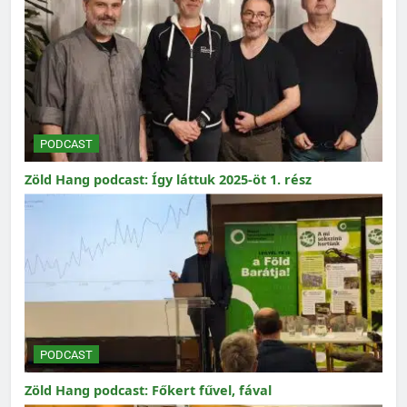
PODCAST
Zöld Hang podcast: Így láttuk 2025-öt 1. rész
PODCAST
Zöld Hang podcast: Főkert fűvel, fával