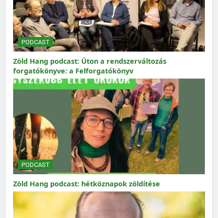
PODCAST
Zöld Hang podcast: Úton a rendszerváltozás
forgatókönyve: a Felforgatókönyv
PODCAST
Zöld Hang podcast: hétköznapok zöldítése