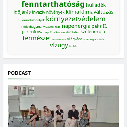
fenntarthatóság
hulladék
klíma
klímaváltozás
időjárás
invazív növények
környezetvédelem
kirándulóhelyek
napenergia
paks II.
medvehagyma
miyawaki erdő
szélenergia
permafroszt
szendőfi balázs
repülő mókus
természet
világvége
vízenergia
technofasizmus
vízőrzők
vízügy
ökofalu
PODCAST