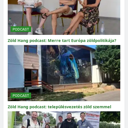
PODCAST
Zöld Hang podcast: Merre tart Európa zöldpolitikája?
PODCAST
Zöld Hang podcast: településvezetés zöld szemmel