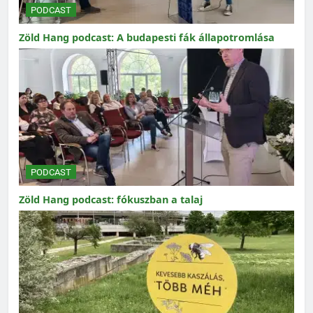
PODCAST
Zöld Hang podcast: A budapesti fák állapotromlása
PODCAST
Zöld Hang podcast: fókuszban a talaj