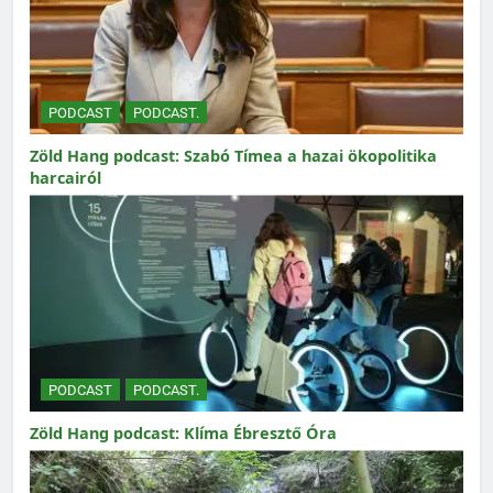
PODCAST
PODCAST.
Zöld Hang podcast: Szabó Tímea a hazai ökopolitika
harcairól
PODCAST
PODCAST.
Zöld Hang podcast: Klíma Ébresztő Óra