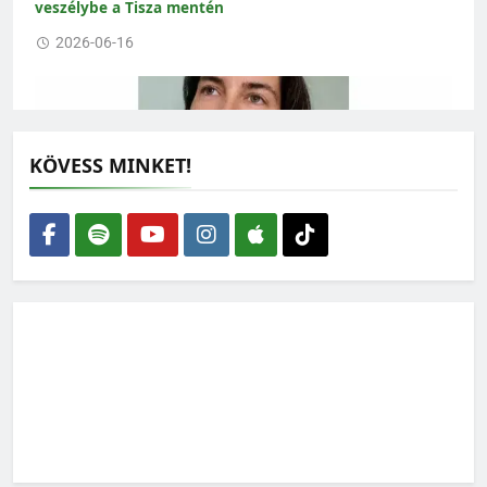
veszélybe a Tisza mentén
2026-06-16
KÖVESS MINKET!
Amikor az ökológus rajzolni kezd – interjú Gallé-Szpisjak
Nikolettel
2026-06-15
„Az erdész fő terméke nem a faanyag, hanem az erdő”
2026-06-01