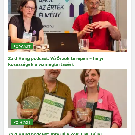
PODCAST
Zöld Hang podcast: VízŐrzők terepen – helyi
közösségek a vízmegtartásért
PODCAST
Zöld Hang podcast: Interjú a Zöld Civil Díjjal