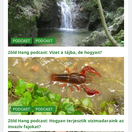
PODCAST
PODCAST.
Zöld Hang podcast: Vizet a tájba, de hogyan?
PODCAST
PODCAST.
Zöld Hang podcast: Hogyan terjesztik vizimadaraink az
invazív fajokat?