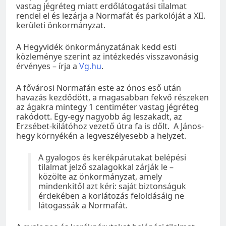
vastag jégréteg miatt erdőlátogatási tilalmat
rendel el és lezárja a Normafát és parkolóját a XII.
kerületi önkormányzat.
A Hegyvidék önkormányzatának kedd esti
közleménye szerint az intézkedés visszavonásig
érvényes – írja a
Vg.hu
.
A fővárosi Normafán este az ónos eső után
havazás kezdődött, a magasabban fekvő részeken
az ágakra mintegy 1 centiméter vastag jégréteg
rakódott. Egy-egy nagyobb ág leszakadt, az
Erzsébet-kilátóhoz vezető útra fa is dőlt. A János-
hegy környékén a legveszélyesebb a helyzet.
A gyalogos és kerékpárutakat belépési
tilalmat jelző szalagokkal zárják le –
közölte az önkormányzat, amely
mindenkitől azt kéri: saját biztonságuk
érdekében a korlátozás feloldásáig ne
látogassák a Normafát.