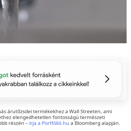
 más árutőzsdei termékekhez a Wall Streeten, ami
élethez elengedhetetlen fontosságú természeti
több részén –
írja a Portfólió.hu
a Bloomberg alapján.