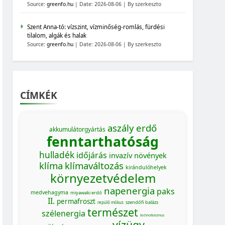
Source:
greenfo.hu
Date: 2026-08-06
By szerkeszto
Szent Anna-tó: vízszint, vízminőség-romlás, fürdési
tilalom, algák és halak
Source:
greenfo.hu
Date: 2026-08-06
By szerkeszto
CÍMKÉK
aszály
erdő
akkumulátorgyártás
fenntarthatóság
hulladék
időjárás
invazív növények
klíma
klímaváltozás
kirándulóhelyek
környezetvédelem
napenergia
paks
medvehagyma
miyawaki erdő
II.
permafroszt
szendőfi balázs
repülő mókus
természet
szélenergia
technofasizmus
vízügy