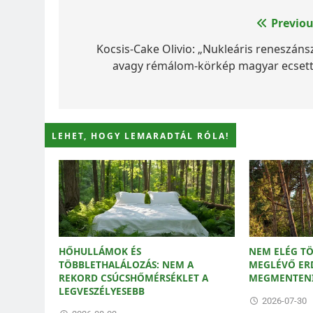
Bejegyzés
Previou
navigáció
Kocsis-Cake Olivio: „Nukleáris reneszánsz
avagy rémálom-körkép magyar ecsett
LEHET, HOGY LEMARADTÁL RÓLA!
HŐHULLÁMOK ÉS
NEM ELÉG TÖ
TÖBBLETHALÁLOZÁS: NEM A
MEGLÉVŐ ER
REKORD CSÚCSHŐMÉRSÉKLET A
MEGMENTENI
LEGVESZÉLYESEBB
2026-07-30