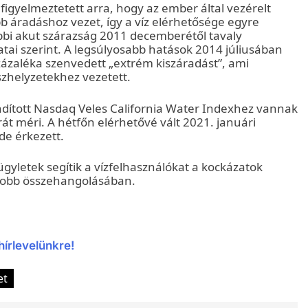
igyelmeztetett arra, hogy az ember által vezérelt
b áradáshoz vezet, így a víz elérhetősége egyre
bbi akut szárazság 2011 decemberétől tavaly
tai szerint. A legsúlyosabb hatások 2014 júliusában
zázaléka szenvedett „extrém kiszáradást”, ami
zhelyzetekhez vezetett.
indított Nasdaq Veles California Water Indexhez vannak
árát méri. A hétfőn elérhetővé vált 2021. januári
de érkezett.
ügyletek segítik a vízfelhasználókat a kockázatok
t jobb összehangolásában.
hírlevelünkre!
et