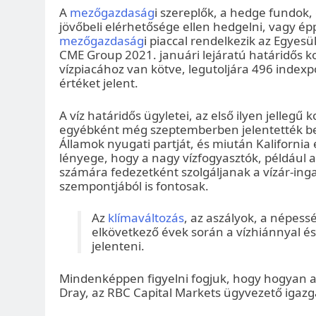
A
mezőgazdaság
i szereplők, a hedge fundok
jövőbeli elérhetősége ellen hedgelni, vagy ép
mezőgazdaság
i piaccal rendelkezik az Egyes
CME Group 2021. januári lejáratú határidős kon
vízpiacához van kötve, legutoljára 496 indexp
értéket jelent.
A víz határidős ügyletei, az első ilyen jelleg
egyébként még szeptemberben jelentették be, 
Államok nyugati partját, és miután Kalifornia
lényege, hogy a nagy vízfogyasztók, például
számára fedezetként szolgáljanak a vízár-in
szempontjából is fontosak.
Az
klímaváltozás
, az aszályok, a népes
elkövetkező évek során a vízhiánnyal és
jelenteni.
Mindenképpen figyelni fogjuk, hogy hogyan a
Dray, az RBC Capital Markets ügyvezető igazg