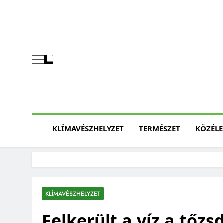
Skip
to
content
KLÍMAVÉSZHELYZET
TERMÉSZET
KÖZÉLE
KLÍMAVÉSZHELYZET
Felkerült a víz a tőzs