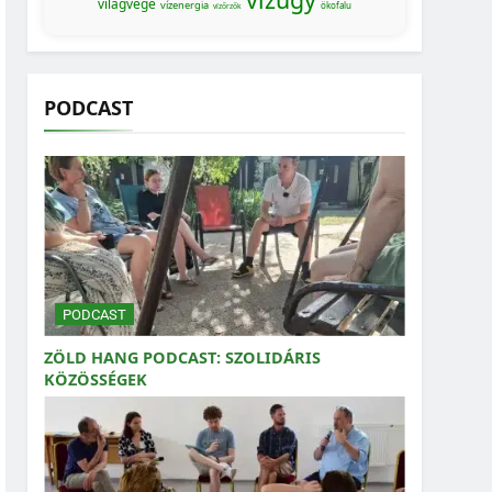
világvége
vízenergia
ökofalu
vízőrzők
PODCAST
PODCAST
ZÖLD HANG PODCAST: SZOLIDÁRIS
KÖZÖSSÉGEK