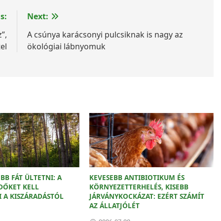
s:
Next:
”,
A csúnya karácsonyi pulcsiknak is nagy az
el
ökológiai lábnyomuk
BB FÁT ÜLTETNI: A
KEVESEBB ANTIBIOTIKUM ÉS
DŐKET KELL
KÖRNYEZETTERHELÉS, KISEBB
 A KISZÁRADÁSTÓL
JÁRVÁNYKOCKÁZAT: EZÉRT SZÁMÍT
AZ ÁLLATJÓLÉT