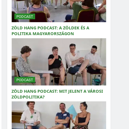
PODCAST
ZÖLD HANG PODCAST: A ZÖLDEK ÉS A
POLITIKA MAGYARORSZÁGON
PODCAST
ZÖLD HANG PODCAST: MIT JELENT A VÁROSI
ZÖLDPOLITIKA?