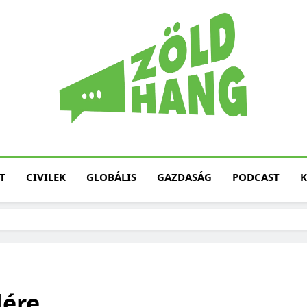
Magyarország Zöld H
Zöld Hang – Termé
Fenntarth
T
CIVILEK
GLOBÁLIS
GAZDASÁG
PODCAST
K
dére