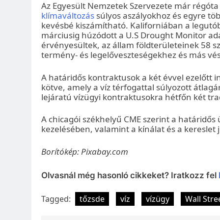
Az Egyesült Nemzetek Szervezete már régóta f
klímaváltozás
súlyos aszályokhoz és egyre töb
kevésbé kiszámítható. Kaliforniában a legutó
márciusig húzódott a U.S Drought Monitor ada
érvényesültek, az állam földterületeinek 58 s
termény- és legelőveszteségekhez és más vés
A határidős kontraktusok a két évvel ezelőtt 
kötve, amely a víz térfogattal súlyozott átlag
lejáratú vízügyi kontraktusokra hétfőn két tra
A chicagói székhelyű CME szerint a határidős 
kezelésében, valamint a kínálat és a keresle
Borítókép: Pixabay.com
Olvasnál még hasonló cikkeket? Iratkozz fel
Tagged:
tőzsde
víz
vízügy
Wall Stre