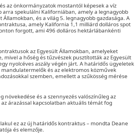
, és az önkormányzatok mostantól képesek a víz
p arra spekulálni Kaliforniában, amely a legnagyobb
ült Államokban, és a világ 5. legnagyobb gazdasága. A
traktusa, amely Kalifornia 1,1 milliárd dolláros spot
onton forgott, ami 496 dolláros hektárlábankénti
ű kontraktusok az Egyesült Államokban, amelyeket
mivel a hőség és tűzvészek pusztították az Egyesült
 egy nyolcéves aszály végén járt. A határidős ügyeletek
 a mandulatermelők és az elektromos közművek
gadozásokkal szemben, emellett a szűkösség mérése
ség növekedése és a szennyezés valószínűleg az
 az árazással kapcsolatban aktuális témát fog
lakul ez az új határidős kontraktus – mondta Deane
atója és elemzője.