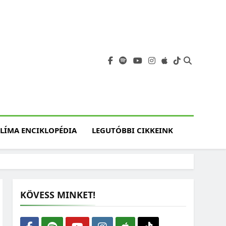
angja
szet, Klímaváltozás,
atóság, Jövő
LÍMA ENCIKLOPÉDIA
LEGUTÓBBI CIKKEINK
KÖVESS MINKET!