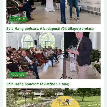
PODCAST
Zöld Hang podcast: A budapesti fák állapotromlása
PODCAST
Zöld Hang podcast: fókuszban a talaj