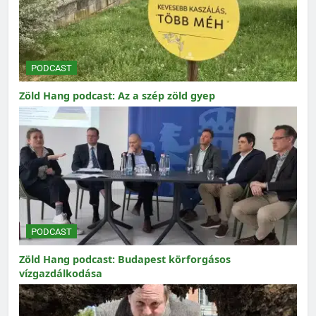
PODCAST
Zöld Hang podcast: Az a szép zöld gyep
PODCAST
Zöld Hang podcast: Budapest körforgásos
vízgazdálkodása