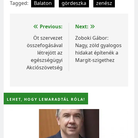
Tagged:
Balaton
gördeszka
zenész
Bejegyzés
Previous:
Next:
navigáció
Öt szervezet
Zoboki Gábor:
összefogásával
Nagy, zöld gyalogos
létrejött az
hidakat építenék a
egészségügyi
Margit-szigethez
Akciószövetség
LEHET, HOGY LEMARADTÁL RÓLA!