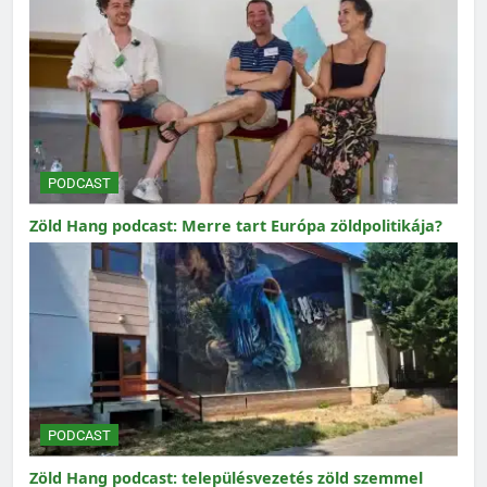
PODCAST
Zöld Hang podcast: Merre tart Európa zöldpolitikája?
PODCAST
Zöld Hang podcast: településvezetés zöld szemmel