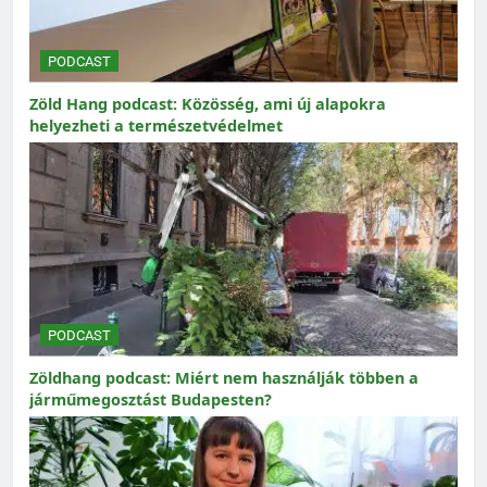
PODCAST
Zöld Hang podcast: Közösség, ami új alapokra
helyezheti a természetvédelmet
PODCAST
Zöldhang podcast: Miért nem használják többen a
járműmegosztást Budapesten?