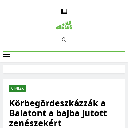
Skip
to
content
Magyarország
Zöld Hang – Természet, Klímaváltozás,
Zöld Hangja
Fenntarthatóság, Jövő
CIVILEK
Körbegördeszkázzák a
Balatont a bajba jutott
zenészekért