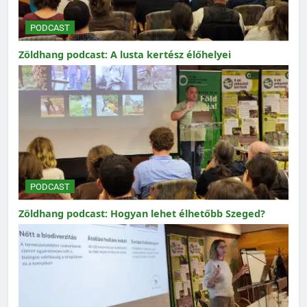
PODCAST
Zöldhang podcast: A lusta kertész élőhelyei
PODCAST
Zöldhang podcast: Hogyan lehet élhetőbb Szeged?