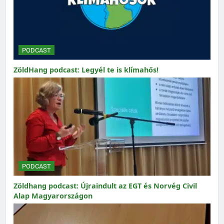
PODCAST
ZöldHang podcast: Legyél te is klímahős!
PODCAST
Zöldhang podcast: Újraindult az EGT és Norvég Civil
Alap Magyarországon