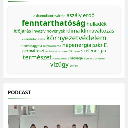
aszály
erdő
akkumulátorgyártás
fenntarthatóság
hulladék
klíma
klímaváltozás
időjárás
invazív növények
környezetvédelem
kirándulóhelyek
napenergia
paks II.
medvehagyma
miyawaki erdő
szélenergia
permafroszt
szendőfi balázs
repülő mókus
természet
világvége
vízenergia
technofasizmus
vízőrzők
vízügy
ökofalu
PODCAST