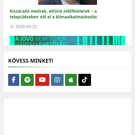
Kiszáradó medrek, eltűnő zöldfelületek – a
településeken dől el a klímaalkalmazkodás
2026-06-22
KÖVESS MINKET!
Nyitott a tér: mindenkit vár a X. Zöld Nyári Egyetem
2026-06-02
Fordulat a Fertő tónál: vége a megalomániának, de