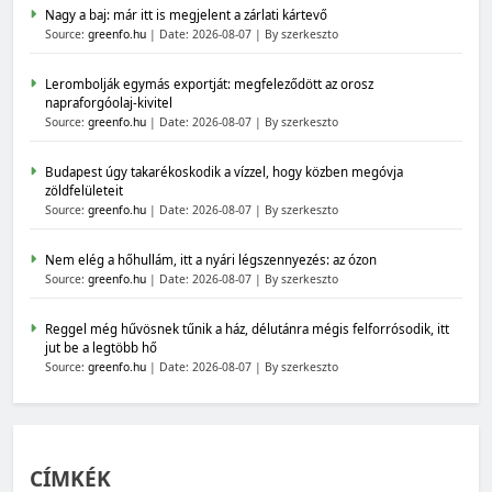
Nagy a baj: már itt is megjelent a zárlati kártevő
Source:
greenfo.hu
Date: 2026-08-07
By szerkeszto
Lerombolják egymás exportját: megfeleződött az orosz
napraforgóolaj-kivitel
Source:
greenfo.hu
Date: 2026-08-07
By szerkeszto
Budapest úgy takarékoskodik a vízzel, hogy közben megóvja
zöldfelületeit
Source:
greenfo.hu
Date: 2026-08-07
By szerkeszto
Nem elég a hőhullám, itt a nyári légszennyezés: az ózon
Source:
greenfo.hu
Date: 2026-08-07
By szerkeszto
Reggel még hűvösnek tűnik a ház, délutánra mégis felforrósodik, itt
jut be a legtöbb hő
Source:
greenfo.hu
Date: 2026-08-07
By szerkeszto
CÍMKÉK