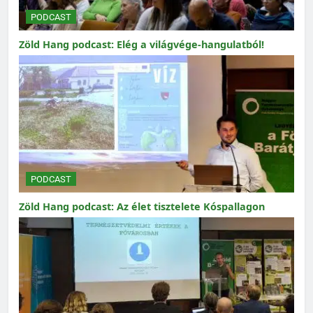
PODCAST
Zöld Hang podcast: Elég a világvége-hangulatból!
PODCAST
Zöld Hang podcast: Az élet tisztelete Kóspallagon