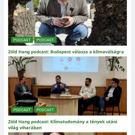
PODCAST
PODCAST.
Zöld Hang podcast: Budapest válasza a klímaválságra
PODCAST
PODCAST.
Zöld Hang podcast: Klímatudomány a tények utáni
világ viharában