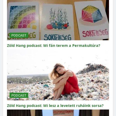
PODCAST
Zöld Hang podcast: Mi fán terem a Permakultúra?
PODCAST
Zöld Hang podcast: Mi lesz a levetett ruháink sorsa?