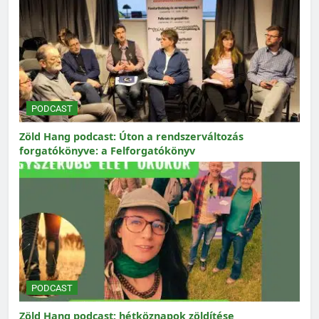
PODCAST
Zöld Hang podcast: Úton a rendszerváltozás
forgatókönyve: a Felforgatókönyv
PODCAST
Zöld Hang podcast: hétköznapok zöldítése