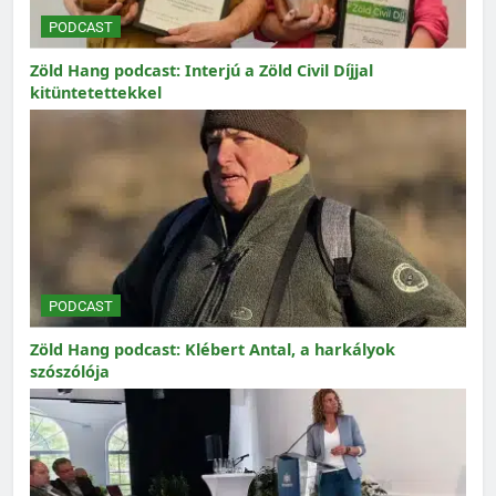
PODCAST
Zöld Hang podcast: Interjú a Zöld Civil Díjjal
kitüntetettekkel
PODCAST
Zöld Hang podcast: Klébert Antal, a harkályok
szószólója