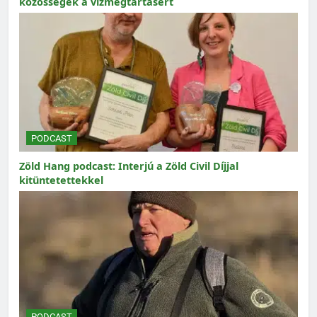
közösségek a vízmegtartásért
PODCAST
Zöld Hang podcast: Interjú a Zöld Civil Díjjal
kitüntetettekkel
PODCAST