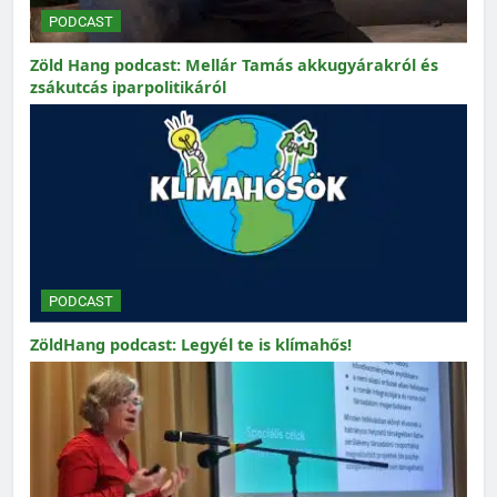
PODCAST
Zöld Hang podcast: Mellár Tamás akkugyárakról és
zsákutcás iparpolitikáról
PODCAST
ZöldHang podcast: Legyél te is klímahős!