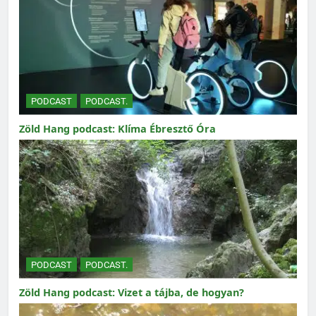
PODCAST
PODCAST.
Zöld Hang podcast: Klíma Ébresztő Óra
PODCAST
PODCAST.
Zöld Hang podcast: Vizet a tájba, de hogyan?