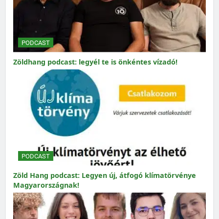
PODCAST
Zöldhang podcast: legyél te is önkéntes vízadó!
PODCAST
Zöld Hang podcast: Legyen új, átfogó klímatörvénye
Magyarországnak!