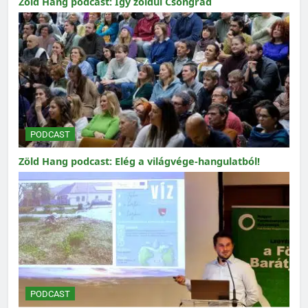
Zöld Hang podcast: Így zöldül Csongrád
PODCAST
Zöld Hang podcast: Elég a világvége-hangulatból!
PODCAST