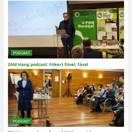
PODCAST
Zöld Hang podcast: Főkert fűvel, fával
PODCAST