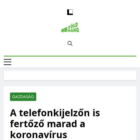
Skip
to
content
Magyarország
Zöld Hang – Természet, Klímaváltozás,
Zöld Hangja
Fenntarthatóság, Jövő
GAZDASÁG
A telefonkijelzőn is
fertőző marad a
koronavírus