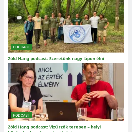
PODCAST
Zöld Hang podcast: Szeretünk nagy lápon élni
PODCAST
Zöld Hang podcast: VízŐrzők terepen – helyi