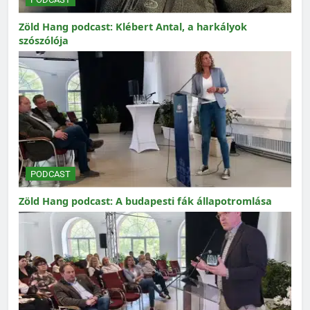
Zöld Hang podcast: Klébert Antal, a harkályok
szószólója
PODCAST
Zöld Hang podcast: A budapesti fák állapotromlása