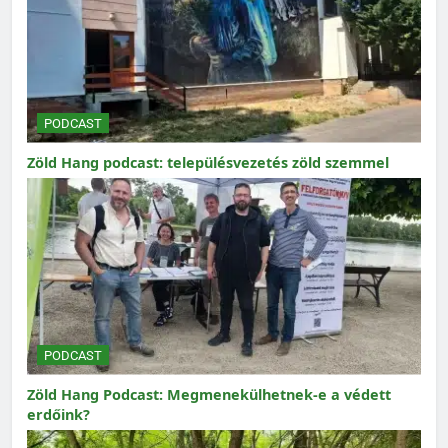
PODCAST
Zöld Hang podcast: településvezetés zöld szemmel
PODCAST
Zöld Hang Podcast: Megmenekülhetnek-e a védett
erdőink?