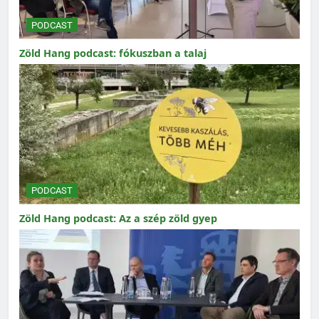
PODCAST
Zöld Hang podcast: fókuszban a talaj
PODCAST
Zöld Hang podcast: Az a szép zöld gyep