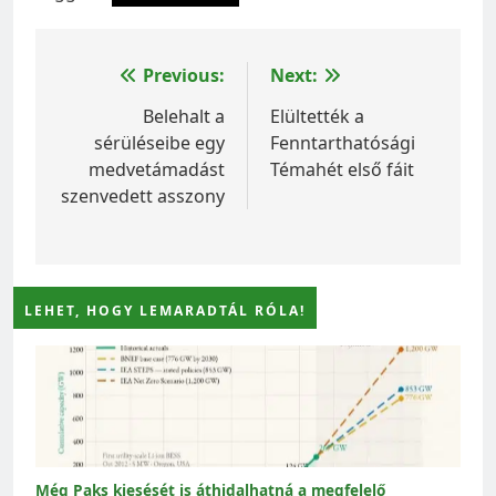
Bejegyzés
Previous:
Next:
navigáció
Belehalt a
Elültették a
sérüléseibe egy
Fenntarthatósági
medvetámadást
Témahét első fáit
szenvedett asszony
LEHET, HOGY LEMARADTÁL RÓLA!
Még Paks kiesését is áthidalhatná a megfelelő