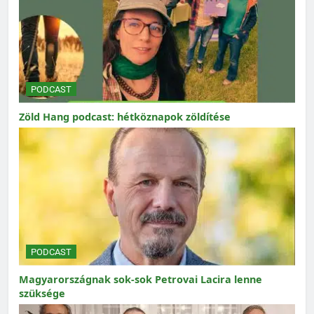
PODCAST
Zöld Hang podcast: hétköznapok zöldítése
PODCAST
Magyarországnak sok-sok Petrovai Lacira lenne
szüksége