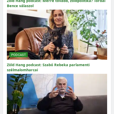
Zöld Hang podcast: Merre tovább, zöldpolitika? Tordai
Bence válaszol
PODCAST
Zöld Hang podcast: Szabó Rebeka parlamenti
szélmalomharcai