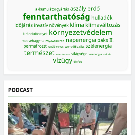
aszály
erdő
akkumulátorgyártás
fenntarthatóság
hulladék
klíma
klímaváltozás
időjárás
invazív növények
környezetvédelem
kirándulóhelyek
napenergia
paks II.
medvehagyma
miyawaki erdő
szélenergia
permafroszt
szendőfi balázs
repülő mókus
természet
világvége
vízenergia
technofasizmus
vízőrzők
vízügy
ökofalu
PODCAST