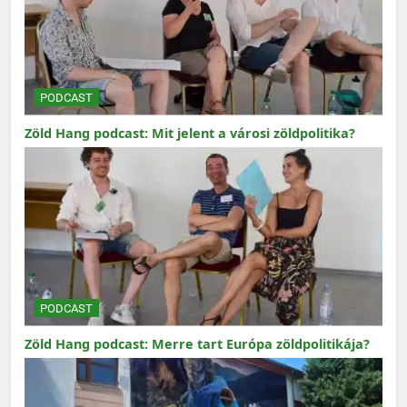
PODCAST
Zöld Hang podcast: Mit jelent a városi zöldpolitika?
PODCAST
Zöld Hang podcast: Merre tart Európa zöldpolitikája?