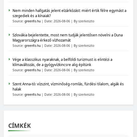
Nem minden hallgatás jelent elzárkózást: miért értik félre egymást a
szegediek és a kínaiak?
Source:
greenfo.hu
Date: 2026-08-06
By szerkeszto
Szlovákia bejelentette, most nem tudják jelentősen növelni a Duna
Magyarországra érkező vízhozamát
Source:
greenfo.hu
Date: 2026-08-06
By szerkeszto
Vége a klasszikus nyaraknak, a belföldi turizmust is elintézi a
klímaváltozás, de a gyógyvízkincsre alig építünk
Source:
greenfo.hu
Date: 2026-08-06
By szerkeszto
Szent Anna-tó: vízszint, vízminőség-romlás, fürdési tilalom, algák és
halak
Source:
greenfo.hu
Date: 2026-08-06
By szerkeszto
CÍMKÉK