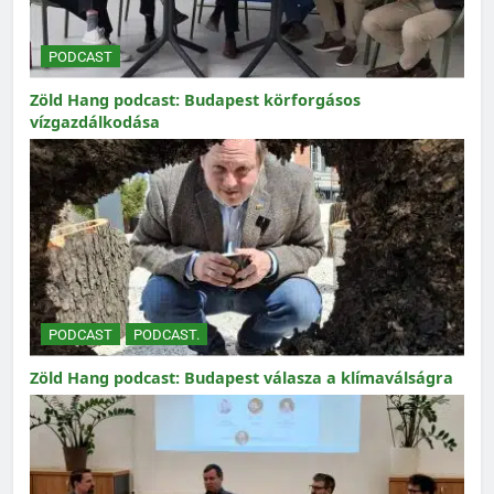
PODCAST
Zöld Hang podcast: Budapest körforgásos
vízgazdálkodása
PODCAST
PODCAST.
Zöld Hang podcast: Budapest válasza a klímaválságra