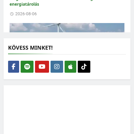
energiatárolás
2026-08-06
KÖVESS MINKET!
Épüljenek szélerőművek – de ne bárhová
2026-08-05
Vízmegtartás: a jövő évi termés sorsa a tét
2026-08-04