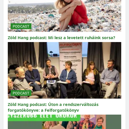
PODCAST
Zöld Hang podcast: Mi lesz a levetett ruháink sorsa?
PODCAST
Zöld Hang podcast: Úton a rendszerváltozás
forgatókönyve: a Felforgatókönyv