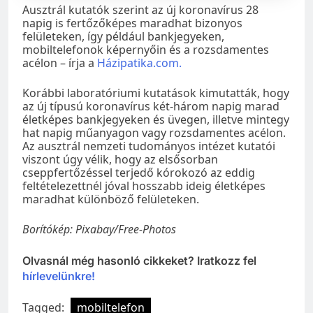
Ausztrál kutatók szerint az új koronavírus 28
napig is fertőzőképes maradhat bizonyos
felületeken, így például bankjegyeken,
mobiltelefonok képernyőin és a rozsdamentes
acélon – írja a
Házipatika.com.
Korábbi laboratóriumi kutatások kimutatták, hogy
az új típusú koronavírus két-három napig marad
életképes bankjegyeken és üvegen, illetve mintegy
hat napig műanyagon vagy rozsdamentes acélon.
Az ausztrál nemzeti tudományos intézet kutatói
viszont úgy vélik, hogy az elsősorban
cseppfertőzéssel terjedő kórokozó az eddig
feltételezettnél jóval hosszabb ideig életképes
maradhat különböző felületeken.
Borítókép: Pixabay/Free-Photos
Olvasnál még hasonló cikkeket? Iratkozz fel
hírlevelünkre!
Tagged:
mobiltelefon