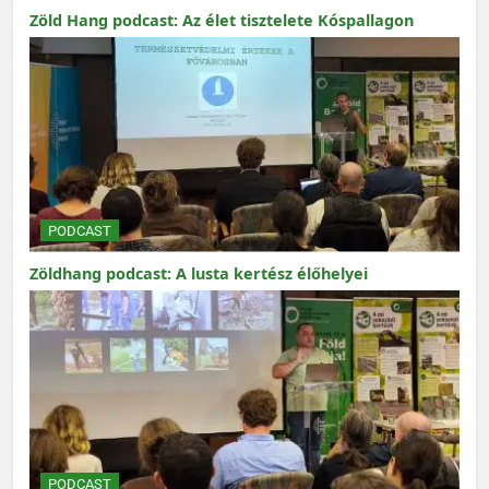
Zöld Hang podcast: Az élet tisztelete Kóspallagon
PODCAST
Zöldhang podcast: A lusta kertész élőhelyei
PODCAST