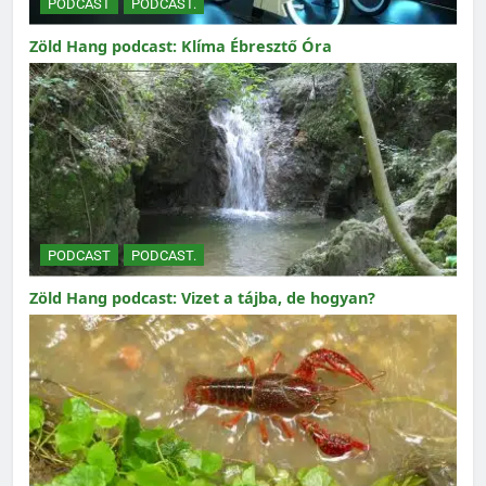
PODCAST
PODCAST.
Zöld Hang podcast: Klíma Ébresztő Óra
PODCAST
PODCAST.
Zöld Hang podcast: Vizet a tájba, de hogyan?