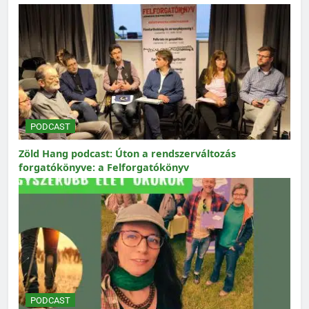
PODCAST
Zöld Hang podcast: Úton a rendszerváltozás
forgatókönyve: a Felforgatókönyv
PODCAST