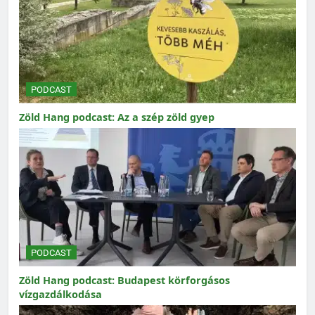
PODCAST
Zöld Hang podcast: Az a szép zöld gyep
PODCAST
Zöld Hang podcast: Budapest körforgásos
vízgazdálkodása