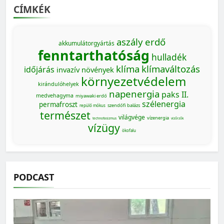
CÍMKÉK
aszály
erdő
akkumulátorgyártás
fenntarthatóság
hulladék
klíma
klímaváltozás
időjárás
invazív növények
környezetvédelem
kirándulóhelyek
napenergia
paks II.
medvehagyma
miyawaki erdő
szélenergia
permafroszt
szendőfi balázs
repülő mókus
természet
világvége
vízenergia
technofasizmus
vízőrzők
vízügy
ökofalu
PODCAST