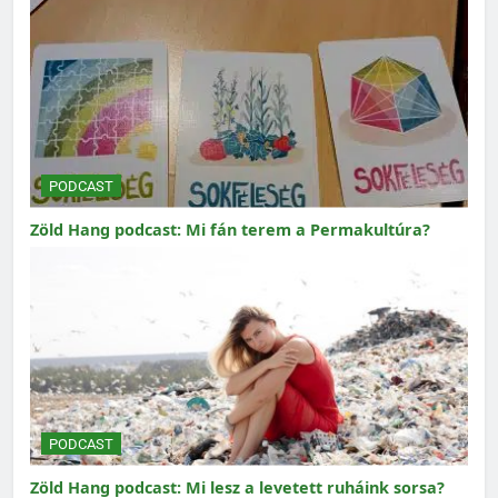
PODCAST
Zöld Hang podcast: Mi fán terem a Permakultúra?
PODCAST
Zöld Hang podcast: Mi lesz a levetett ruháink sorsa?