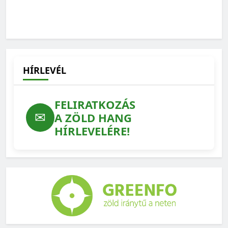
Jordán Ferenc: Maréknyi ember profit- és
hataloméhsége áll szemben emberek milliárdjainak
érdekeivel
2025-12-02
HÍRLEVÉL
FELIRATKOZÁS
✉
A ZÖLD HANG
HÍRLEVELÉRE!