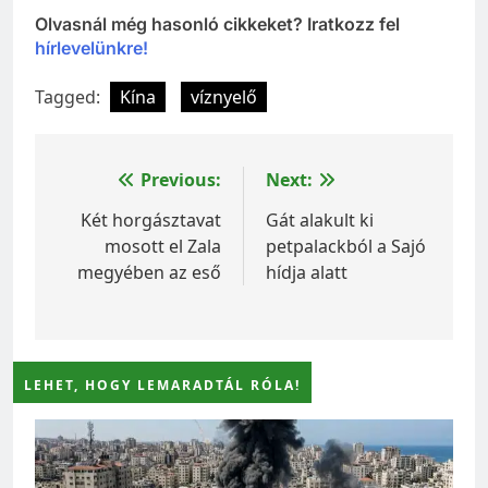
Olvasnál még hasonló cikkeket? Iratkozz fel
hírlevelünkre!
Tagged:
Kína
víznyelő
Bejegyzés
Previous:
Next:
navigáció
Két horgásztavat
Gát alakult ki
mosott el Zala
petpalackból a Sajó
megyében az eső
hídja alatt
LEHET, HOGY LEMARADTÁL RÓLA!