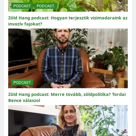
PODCAST
PODCAST.
Zöld Hang podcast: Hogyan terjesztik vizimadaraink az
invazív fajokat?
PODCAST
Zöld Hang podcast: Merre tovább, zöldpolitika? Tordai
Bence válaszol