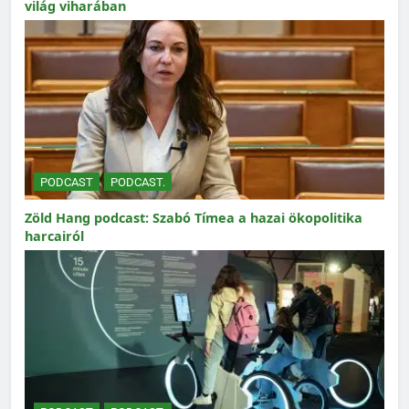
világ viharában
PODCAST
PODCAST.
Zöld Hang podcast: Szabó Tímea a hazai ökopolitika
harcairól