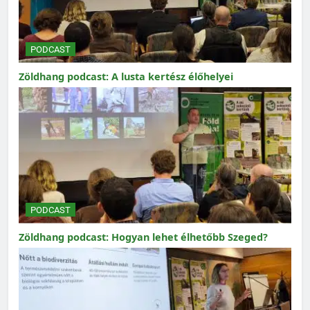
PODCAST
Zöldhang podcast: A lusta kertész élőhelyei
PODCAST
Zöldhang podcast: Hogyan lehet élhetőbb Szeged?