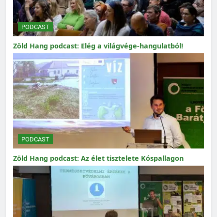
PODCAST
Zöld Hang podcast: Elég a világvége-hangulatból!
PODCAST
Zöld Hang podcast: Az élet tisztelete Kóspallagon