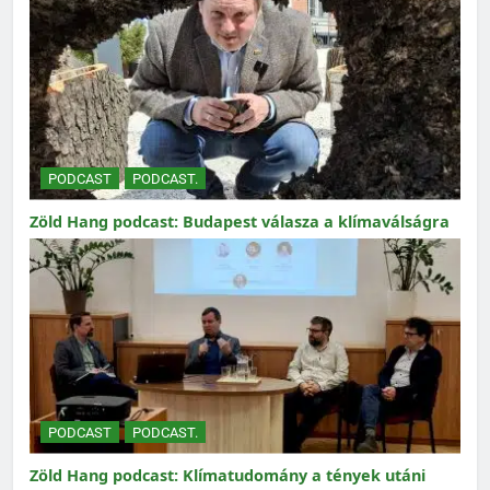
PODCAST
PODCAST.
Zöld Hang podcast: Budapest válasza a klímaválságra
PODCAST
PODCAST.
Zöld Hang podcast: Klímatudomány a tények utáni