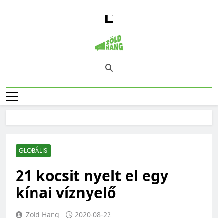
Skip
to
content
Magyarország
Zöld Hang – Természet, Klímaváltozás,
Zöld Hangja
Fenntarthatóság, Jövő
GLOBÁLIS
21 kocsit nyelt el egy
kínai víznyelő
Zöld Hang
2020-08-22