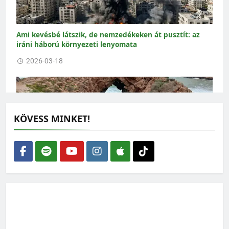
Ami kevésbé látszik, de nemzedékeken át pusztít: az
iráni háború környezeti lenyomata
2026-03-18
KÖVESS MINKET!
Marokkói példa: látványos eredményt hozott a
nejlonzacskók betiltása
2026-03-11