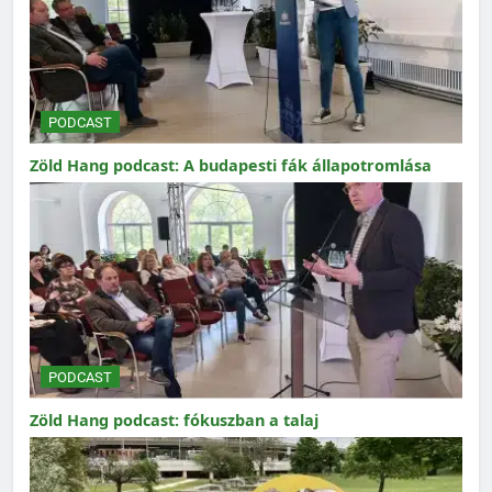
PODCAST
Zöld Hang podcast: A budapesti fák állapotromlása
PODCAST
Zöld Hang podcast: fókuszban a talaj