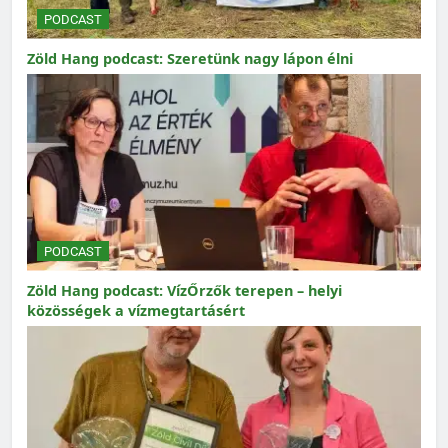
PODCAST
Zöld Hang podcast: Szeretünk nagy lápon élni
PODCAST
Zöld Hang podcast: VízŐrzők terepen – helyi
közösségek a vízmegtartásért