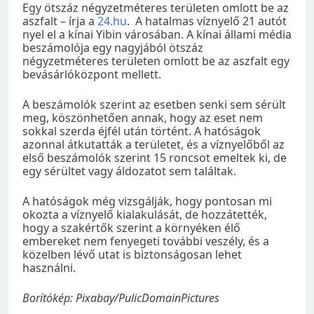
Egy ötszáz négyzetméteres területen omlott be az
aszfalt – írja a
24.hu
. A hatalmas víznyelő 21 autót
nyel el a kínai Yibin városában. A kínai állami média
beszámolója egy nagyjából ötszáz
négyzetméteres területen omlott be az aszfalt egy
bevásárlóközpont mellett.
A beszámolók szerint az esetben senki sem sérült
meg, köszönhetően annak, hogy az eset nem
sokkal szerda éjfél után történt. A hatóságok
azonnal átkutatták a területet, és a víznyelőből az
első beszámolók szerint 15 roncsot emeltek ki, de
egy sérültet vagy áldozatot sem találtak.
A hatóságok még vizsgálják, hogy pontosan mi
okozta a víznyelő kialakulását, de hozzátették,
hogy a szakértők szerint a környéken élő
embereket nem fenyegeti további veszély, és a
közelben lévő utat is biztonságosan lehet
használni.
Borítókép: Pixabay/PulicDomainPictures