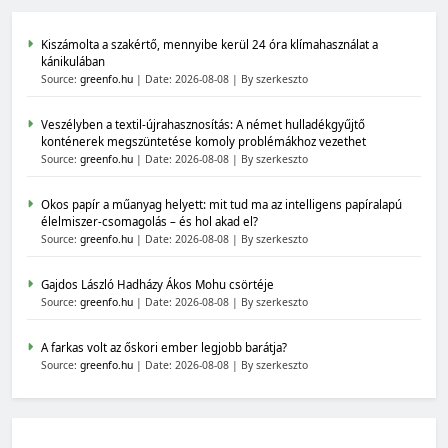
Kiszámolta a szakértő, mennyibe kerül 24 óra klímahasználat a
kánikulában
Source:
greenfo.hu
Date: 2026-08-08
By szerkeszto
Veszélyben a textil-újrahasznosítás: A német hulladékgyűjtő
konténerek megszüntetése komoly problémákhoz vezethet
Source:
greenfo.hu
Date: 2026-08-08
By szerkeszto
Okos papír a műanyag helyett: mit tud ma az intelligens papíralapú
élelmiszer-csomagolás – és hol akad el?
Source:
greenfo.hu
Date: 2026-08-08
By szerkeszto
Gajdos László Hadházy Ákos Mohu csörtéje
Source:
greenfo.hu
Date: 2026-08-08
By szerkeszto
A farkas volt az őskori ember legjobb barátja?
Source:
greenfo.hu
Date: 2026-08-08
By szerkeszto