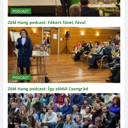
PODCAST
Zöld Hang podcast: Főkert fűvel, fával
PODCAST
Zöld Hang podcast: Így zöldül Csongrád