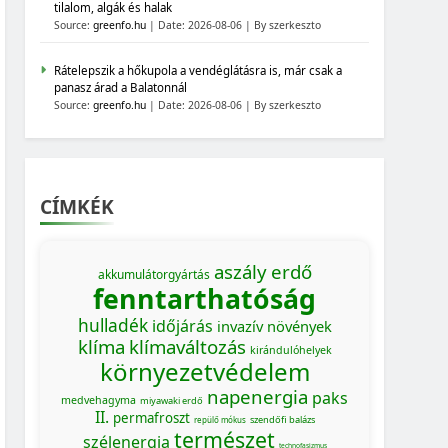
tilalom, algák és halak
Source:
greenfo.hu
Date: 2026-08-06
By szerkeszto
Rátelepszik a hőkupola a vendéglátásra is, már csak a
panasz árad a Balatonnál
Source:
greenfo.hu
Date: 2026-08-06
By szerkeszto
CÍMKÉK
aszály
erdő
akkumulátorgyártás
fenntarthatóság
hulladék
időjárás
invazív növények
klíma
klímaváltozás
kirándulóhelyek
környezetvédelem
napenergia
paks
medvehagyma
miyawaki erdő
II.
permafroszt
szendőfi balázs
repülő mókus
természet
szélenergia
technofasizmus