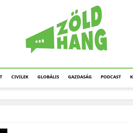
Magyarország Zöld H
Zöld Hang – Termé
Fenntarth
T
CIVILEK
GLOBÁLIS
GAZDASÁG
PODCAST
K