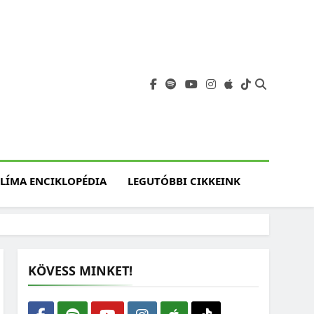
angja
szet, Klímaváltozás,
atóság, Jövő
LÍMA ENCIKLOPÉDIA
LEGUTÓBBI CIKKEINK
KÖVESS MINKET!