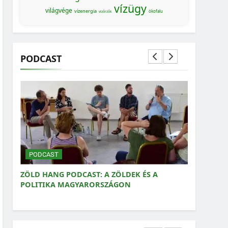
vízügy
világvége
vízenergia
ökofalu
vízőrzők
PODCAST
MAGYARORSZÁG SZÁMOKBAN
MAGYARORSZÁG SZÁMOKBAN: A NŐK
SZEREPVÁLLALÁSA A KÖZÉLETBEN
PODCAST
LDEK ÉS A
ZÖLD HANG PODCAST: MIT JELENT A VÁROS
ON
ZÖLDPOLITIKA?
MAGYARORSZÁG SZÁMOKBAN