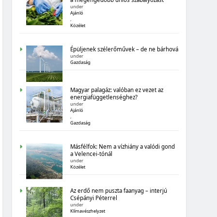
MAGYARORSZÁG SZÁMOKBAN:
under
Ajánló
ÁLLAMADÓSSÁG
,
Közélet
Épüljenek szélerőművek – de ne bárhová
under
Gazdaság
Magyar palagáz: valóban ez vezet az
MAGYARORSZÁG SZÁMOKBAN
energiafüggetlenséghez?
under
MAGYARORSZÁG SZÁMOKBAN:
Ajánló
,
BIOGAZDÁLKODÁS
Gazdaság
Másfélfok: Nem a vízhiány a valódi gond
a Velencei-tónál
under
Közélet
Az erdő nem puszta faanyag – interjú
Csépányi Péterrel
MAGYARORSZÁG SZÁMOKBAN
under
Klímavészhelyzet