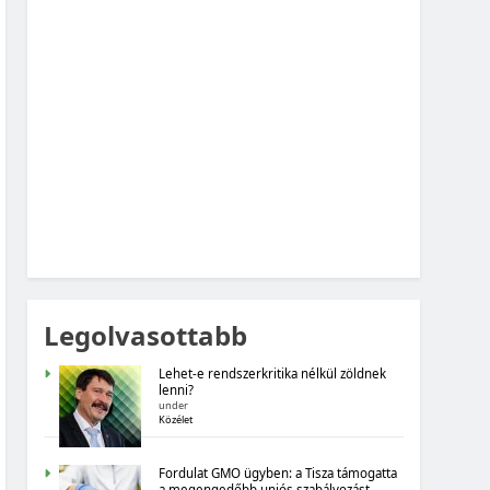
MAGYARORSZÁG SZÁMOKBAN: VAD,
VADÁSZAT
MAGYARORSZÁG SZÁMOKBAN
MAGYARORSZÁG SZÁMOKBAN: FOGYASZTÓI
BIZALOM, GAZDASÁGI VÁRAKOZÁSOK
Legolvasottabb
Lehet-e rendszerkritika nélkül zöldnek
lenni?
under
Közélet
MAGYARORSZÁG SZÁMOKBAN
Fordulat GMO ügyben: a Tisza támogatta
a megengedőbb uniós szabályozást