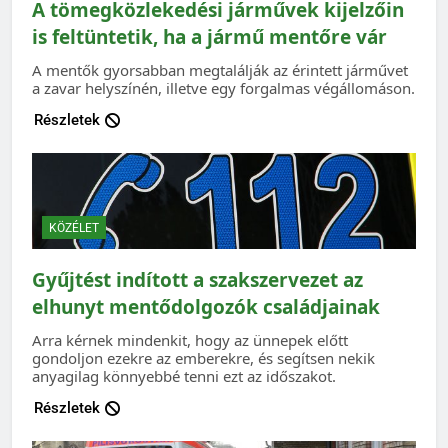
A tömegközlekedési járművek kijelzőin
is feltüntetik, ha a jármű mentőre vár
A mentők gyorsabban megtalálják az érintett járművet
a zavar helyszínén, illetve egy forgalmas végállomáson.
Részletek
KÖZÉLET
Gyűjtést indított a szakszervezet az
elhunyt mentődolgozók családjainak
Arra kérnek mindenkit, hogy az ünnepek előtt
gondoljon ezekre az emberekre, és segítsen nekik
anyagilag könnyebbé tenni ezt az időszakot.
Részletek