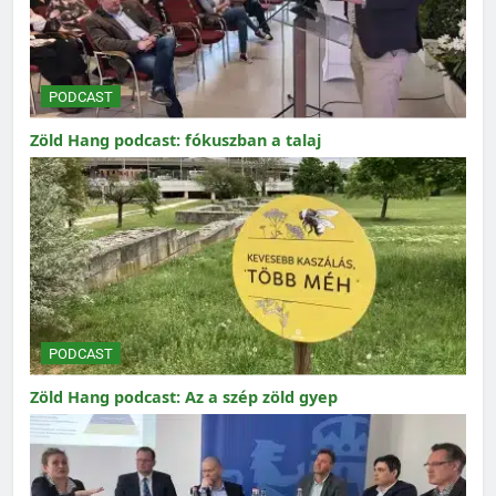
PODCAST
Zöld Hang podcast: fókuszban a talaj
PODCAST
Zöld Hang podcast: Az a szép zöld gyep