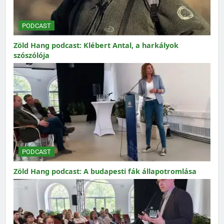
PODCAST
Zöld Hang podcast: Klébert Antal, a harkályok
szószólója
PODCAST
Zöld Hang podcast: A budapesti fák állapotromlása