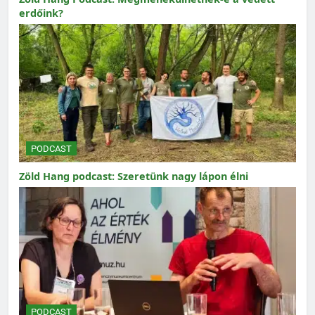
erdőink?
PODCAST
Zöld Hang podcast: Szeretünk nagy lápon élni
PODCAST