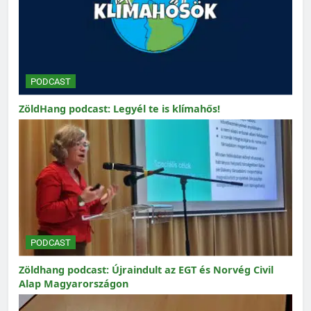
PODCAST
ZöldHang podcast: Legyél te is klímahős!
PODCAST
Zöldhang podcast: Újraindult az EGT és Norvég Civil
Alap Magyarországon