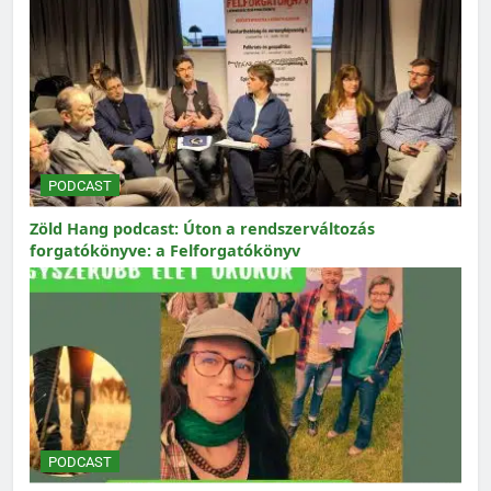
PODCAST
Zöld Hang podcast: Úton a rendszerváltozás
forgatókönyve: a Felforgatókönyv
PODCAST