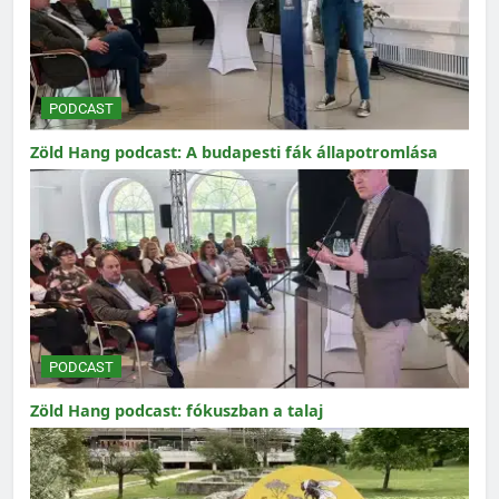
PODCAST
Zöld Hang podcast: A budapesti fák állapotromlása
PODCAST
Zöld Hang podcast: fókuszban a talaj