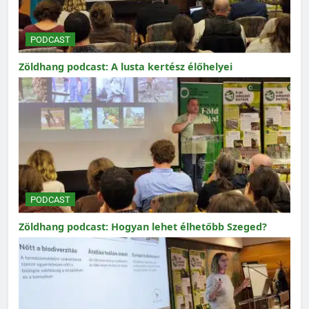
PODCAST
Zöldhang podcast: A lusta kertész élőhelyei
PODCAST
Zöldhang podcast: Hogyan lehet élhetőbb Szeged?