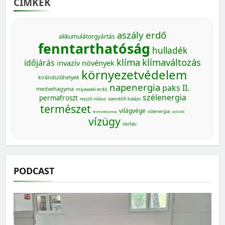
CÍMKÉK
aszály
erdő
akkumulátorgyártás
fenntarthatóság
hulladék
klíma
klímaváltozás
időjárás
invazív növények
környezetvédelem
kirándulóhelyek
napenergia
paks II.
medvehagyma
miyawaki erdő
szélenergia
permafroszt
szendőfi balázs
repülő mókus
természet
világvége
vízenergia
technofasizmus
vízőrzők
vízügy
ökofalu
PODCAST