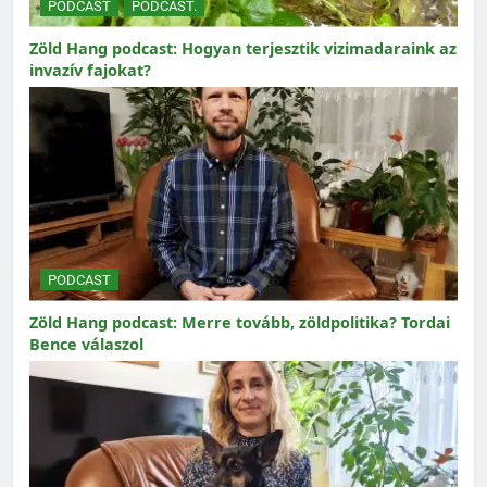
PODCAST
PODCAST.
Zöld Hang podcast: Hogyan terjesztik vizimadaraink az
invazív fajokat?
PODCAST
Zöld Hang podcast: Merre tovább, zöldpolitika? Tordai
Bence válaszol