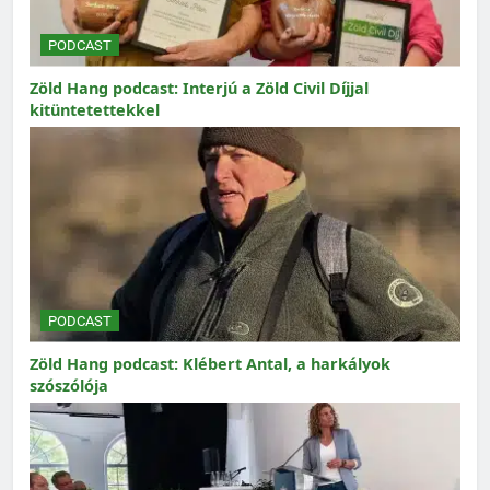
PODCAST
Zöld Hang podcast: Interjú a Zöld Civil Díjjal
kitüntetettekkel
PODCAST
Zöld Hang podcast: Klébert Antal, a harkályok
szószólója