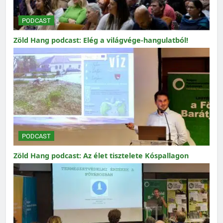
PODCAST
Zöld Hang podcast: Elég a világvége-hangulatból!
PODCAST
Zöld Hang podcast: Az élet tisztelete Kóspallagon