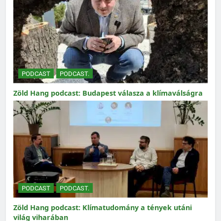
PODCAST
PODCAST.
Zöld Hang podcast: Budapest válasza a klímaválságra
PODCAST
PODCAST.
Zöld Hang podcast: Klímatudomány a tények utáni
világ viharában