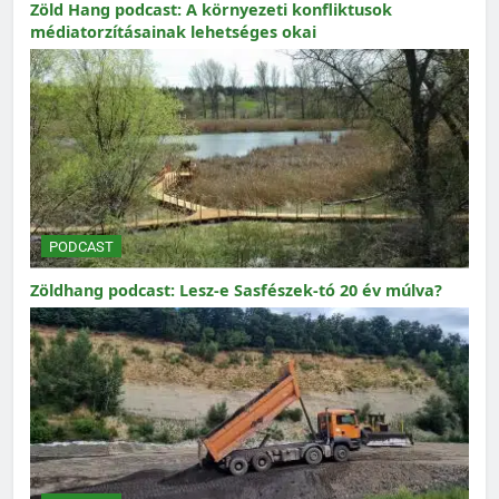
Zöld Hang podcast: A környezeti konfliktusok
médiatorzításainak lehetséges okai
PODCAST
Zöldhang podcast: Lesz-e Sasfészek-tó 20 év múlva?