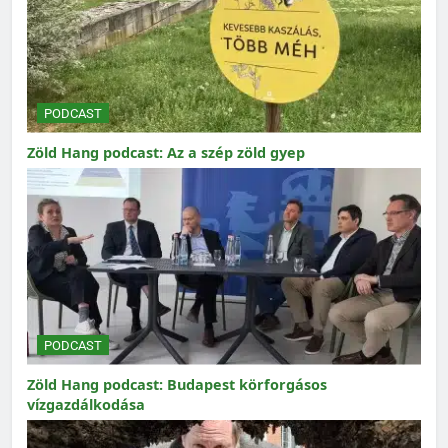
PODCAST
Zöld Hang podcast: Az a szép zöld gyep
PODCAST
Zöld Hang podcast: Budapest körforgásos
vízgazdálkodása