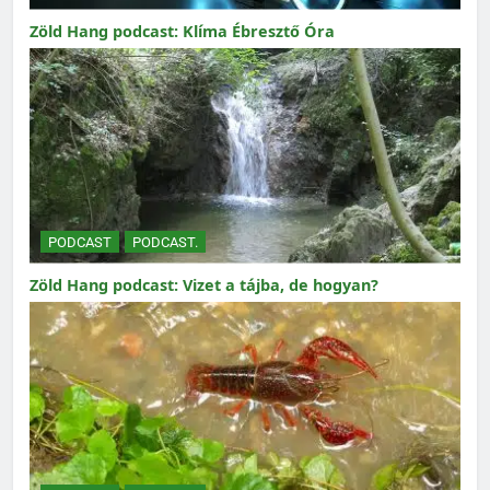
Zöld Hang podcast: Klíma Ébresztő Óra
PODCAST
PODCAST.
Zöld Hang podcast: Vizet a tájba, de hogyan?