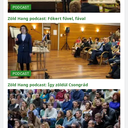
PODCAST
Zöld Hang podcast: Főkert fűvel, fával
PODCAST
Zöld Hang podcast: Így zöldül Csongrád