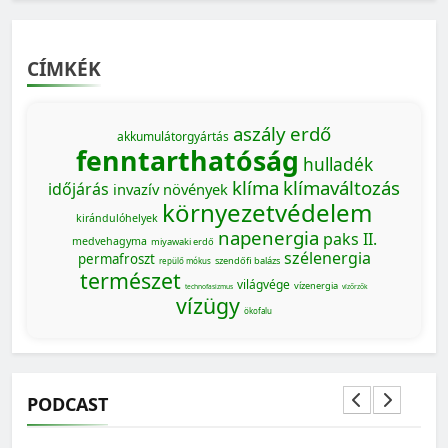
CÍMKÉK
aszály
erdő
akkumulátorgyártás
fenntarthatóság
hulladék
klíma
klímaváltozás
időjárás
invazív növények
környezetvédelem
kirándulóhelyek
napenergia
paks II.
medvehagyma
miyawaki erdő
szélenergia
permafroszt
szendőfi balázs
repülő mókus
természet
világvége
vízenergia
technofasizmus
vízőrzők
vízügy
ökofalu
PODCAST