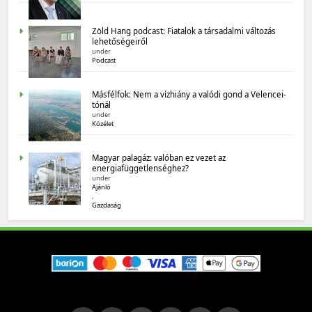
Zöld Hang podcast: Fiatalok a társadalmi változás
lehetőségeiről
under
Podcast
Másfélfok: Nem a vízhiány a valódi gond a Velencei-
tónál
under
MAGYARORSZÁG SZÁMOKBAN
Közélet
Magyarország számokban: biogazdálkodás
Magyar palagáz: valóban ez vezet az
energiafüggetlenséghez?
under
Ajánló
,
Gazdaság
MAGYARORSZÁG SZÁMOKBAN
Tizenhat adatsor a tizenhat évről