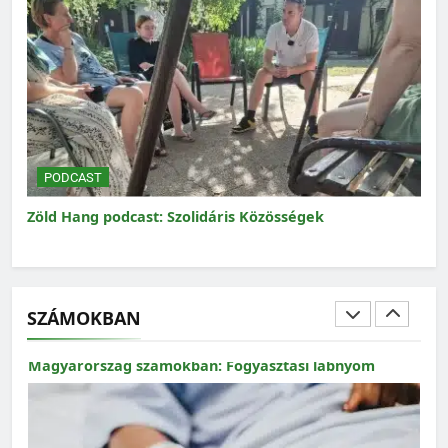
MAGYARORSZÁG SZÁMOKBAN
Magyarország számokban: a nők szerepvállalása a
közéletben
PODCAST
P
Zöld Hang podcast: Szolidáris Közösségek
Zöl
Mag
SZÁMOKBAN
MAGYARORSZÁG SZÁMOKBAN
Magyarország számokban: Fogyasztási lábnyom