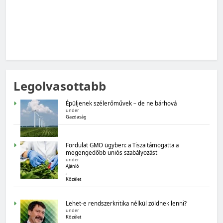
MAGYARORSZÁG SZÁMOKBAN
Legolvasottabb
Magyarország számokban: Fogyasztói bizalom,
gazdasági várakozások
Épüljenek szélerőművek – de ne bárhová
under
Gazdaság
Fordulat GMO ügyben: a Tisza támogatta a
megengedőbb uniós szabályozást
under
Ajánló
,
Közélet
MAGYARORSZÁG SZÁMOKBAN
Lehet-e rendszerkritika nélkül zöldnek lenni?
Magyarország számokban: Államadósság
under
Közélet