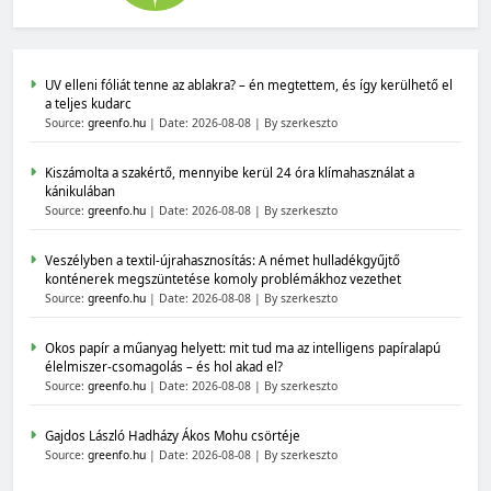
UV elleni fóliát tenne az ablakra? – én megtettem, és így kerülhető el
a teljes kudarc
Source:
greenfo.hu
Date: 2026-08-08
By szerkeszto
Kiszámolta a szakértő, mennyibe kerül 24 óra klímahasználat a
kánikulában
Source:
greenfo.hu
Date: 2026-08-08
By szerkeszto
Veszélyben a textil-újrahasznosítás: A német hulladékgyűjtő
konténerek megszüntetése komoly problémákhoz vezethet
Source:
greenfo.hu
Date: 2026-08-08
By szerkeszto
Okos papír a műanyag helyett: mit tud ma az intelligens papíralapú
élelmiszer-csomagolás – és hol akad el?
Source:
greenfo.hu
Date: 2026-08-08
By szerkeszto
Gajdos László Hadházy Ákos Mohu csörtéje
Source:
greenfo.hu
Date: 2026-08-08
By szerkeszto