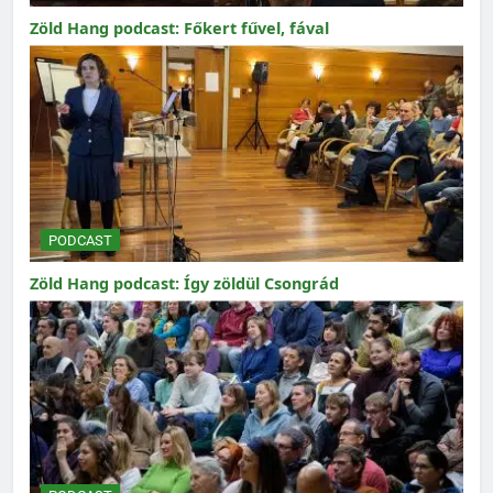
Zöld Hang podcast: Főkert fűvel, fával
PODCAST
Zöld Hang podcast: Így zöldül Csongrád