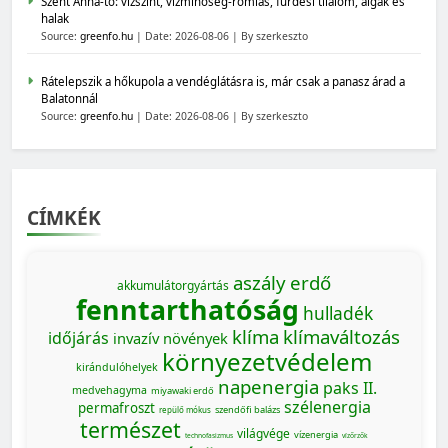
Szent Anna-tó: vízszint, vízminőség-romlás, fürdési tilalom, algák és
halak
Source:
greenfo.hu
Date: 2026-08-06
By szerkeszto
Rátelepszik a hőkupola a vendéglátásra is, már csak a panasz árad a
Balatonnál
Source:
greenfo.hu
Date: 2026-08-06
By szerkeszto
CÍMKÉK
aszály
erdő
akkumulátorgyártás
fenntarthatóság
hulladék
klíma
klímaváltozás
időjárás
invazív növények
környezetvédelem
kirándulóhelyek
napenergia
paks II.
medvehagyma
miyawaki erdő
szélenergia
permafroszt
szendőfi balázs
repülő mókus
természet
világvége
vízenergia
technofasizmus
vízőrzők