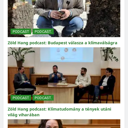
PODCAST
PODCAST.
Zöld Hang podcast: Budapest válasza a klímaválságra
PODCAST
PODCAST.
Zöld Hang podcast: Klímatudomány a tények utáni
világ viharában