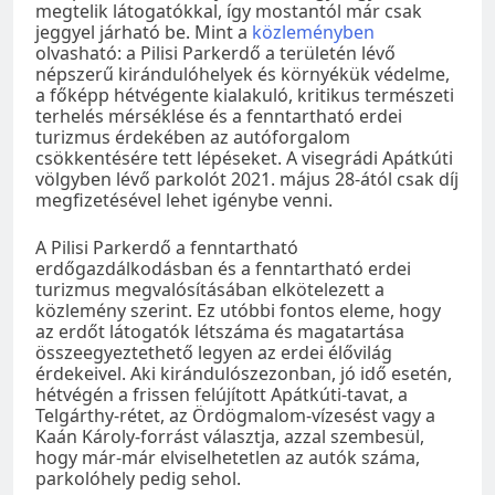
megtelik látogatókkal, így mostantól már csak
jeggyel járható be. Mint a
közleményben
olvasható: a Pilisi Parkerdő a területén lévő
népszerű kirándulóhelyek és környékük védelme,
a főképp hétvégente kialakuló, kritikus természeti
terhelés mérséklése és a fenntartható erdei
turizmus érdekében az autóforgalom
csökkentésére tett lépéseket. A visegrádi Apátkúti
völgyben lévő parkolót 2021. május 28-ától csak díj
megfizetésével lehet igénybe venni.
A Pilisi Parkerdő a fenntartható
erdőgazdálkodásban és a fenntartható erdei
turizmus megvalósításában elkötelezett a
közlemény szerint. Ez utóbbi fontos eleme, hogy
az erdőt látogatók létszáma és magatartása
összeegyeztethető legyen az erdei élővilág
érdekeivel. Aki kirándulószezonban, jó idő esetén,
hétvégén a frissen felújított Apátkúti-tavat, a
Telgárthy-rétet, az Ördögmalom-vízesést vagy a
Kaán Károly-forrást választja, azzal szembesül,
hogy már-már elviselhetetlen az autók száma,
parkolóhely pedig sehol.