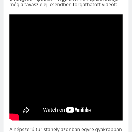
még a tavasz eleji csendben forgathatott videót:
A népszerű turistahely azonban egyre gyakrabban