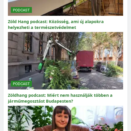
PODCAST
Zöld Hang podcast: Közösség, ami új alapokra
helyezheti a természetvédelmet
PODCAST
Zöldhang podcast: Miért nem használják többen a
járműmegosztást Budapesten?