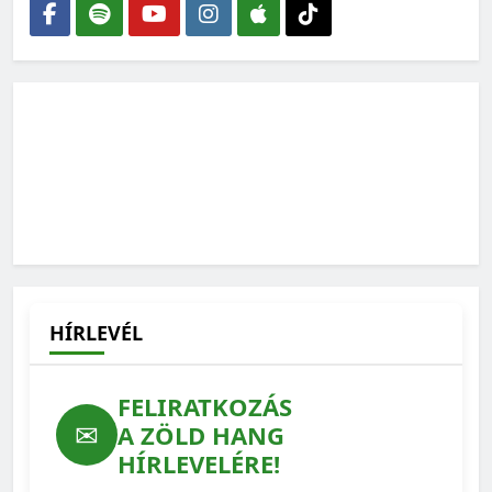
Nikolettel
2026-06-15
„Az erdész fő terméke nem a faanyag, hanem az erdő”
2026-06-01
HÍRLEVÉL
FELIRATKOZÁS
✉
A ZÖLD HANG
HÍRLEVELÉRE!