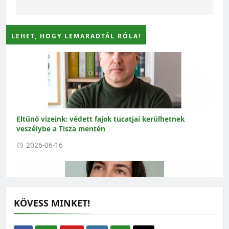
LEHET, HOGY LEMARADTÁL RÓLA!
Eltűnő vizeink: védett fajok tucatjai kerülhetnek
veszélybe a Tisza mentén
2026-06-16
KÖVESS MINKET!
Amikor az ökológus rajzolni kezd – interjú Gallé-Szpisjak