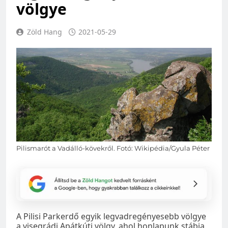
völgye
Zöld Hang
2021-05-29
Pilismarót a Vadálló-kövekről. Fotó: Wikipédia/Gyula Péter
A Pilisi Parkerdő egyik legvadregényesebb völgye
a visegrádi Apátkúti völgy, ahol honlapunk stábja