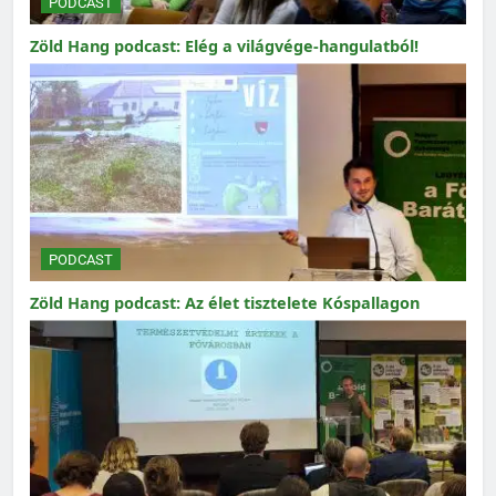
PODCAST
Zöld Hang podcast: Elég a világvége-hangulatból!
PODCAST
Zöld Hang podcast: Az élet tisztelete Kóspallagon