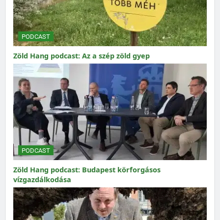
PODCAST
Zöld Hang podcast: Az a szép zöld gyep
PODCAST
Zöld Hang podcast: Budapest körforgásos
vízgazdálkodása