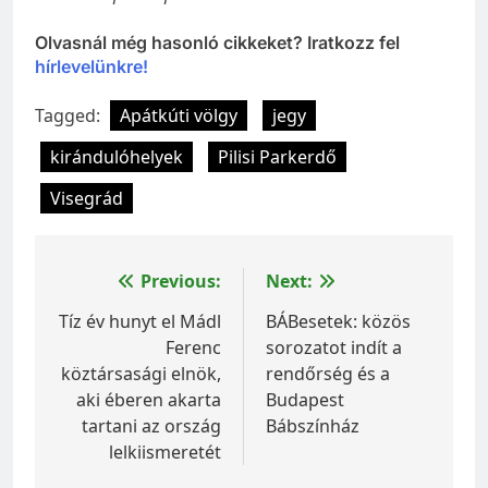
Olvasnál még hasonló cikkeket? Iratkozz fel
hírlevelünkre!
Tagged:
Apátkúti völgy
jegy
kirándulóhelyek
Pilisi Parkerdő
Visegrád
Bejegyzés
Previous:
Next:
navigáció
Tíz év hunyt el Mádl
BÁBesetek: közös
Ferenc
sorozatot indít a
köztársasági elnök,
rendőrség és a
aki éberen akarta
Budapest
tartani az ország
Bábszínház
lelkiismeretét