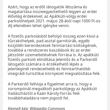
Azért, hogy az erdőt látogatók létszáma és
magatartása összeegyeztethető legyen az erdei
élővilág érdekeivel, az Apátkúti-völgy erdei
parkolóhelyeit 2021. május 28-ától napi 1000 Ft-os
díj ellenében lehet igénybe venni.
A fizetős parkolásból befolyó összeg ezen kívül a
tűzrakóhelyek, pad-asztal garnitúrák, egyéb
közjóléti berendezések fenntartási költségének,
továbbá a rendszeres kaszálások és az erdei
játszótér üzemeltetésének forrása is. Az apátkúti
fizetős parkoló elindítása jelentős és a Parkerdő
látogatói számára is érzékelhető lépés a
jelenleginél rendezettebb és fenntarthatóbb
visegrádi turisztikai környezet megvalósítása felé.
A Parkerdő felhívja a figyelmet arra is, hogy a
sorompónál megváltott parkolójegy az Apátkúti
Vadászháztól a Kaán Károly-forrás felé
továbbhaladásra nem jogosít fel.
Kiemelt kép: Wikipedia Commons