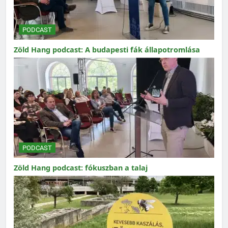
PODCAST
Zöld Hang podcast: A budapesti fák állapotromlása
PODCAST
Zöld Hang podcast: fókuszban a talaj