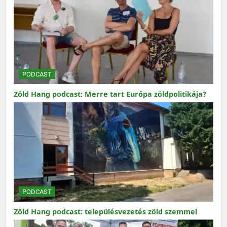
PODCAST
Zöld Hang podcast: Merre tart Európa zöldpolitikája?
PODCAST
Zöld Hang podcast: településvezetés zöld szemmel