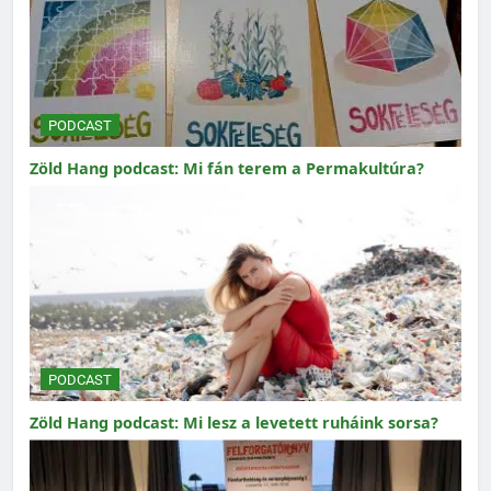
PODCAST
Zöld Hang podcast: Mi fán terem a Permakultúra?
PODCAST
Zöld Hang podcast: Mi lesz a levetett ruháink sorsa?