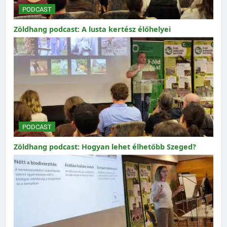
PODCAST
Zöldhang podcast: A lusta kertész élőhelyei
PODCAST
Zöldhang podcast: Hogyan lehet élhetőbb Szeged?