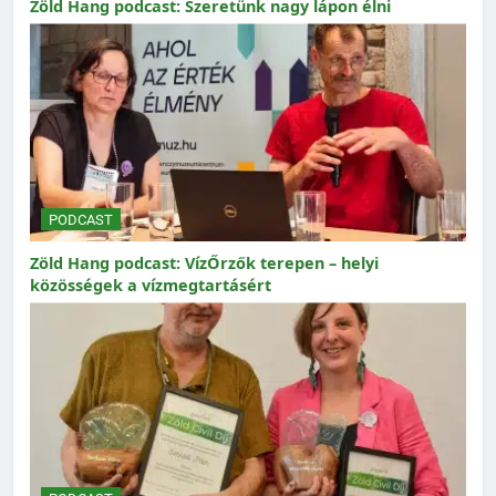
Zöld Hang podcast: Szeretünk nagy lápon élni
PODCAST
Zöld Hang podcast: VízŐrzők terepen – helyi
közösségek a vízmegtartásért