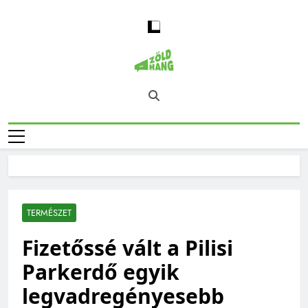
Skip
to
content
Magyarország
Zöld Hang – Természet, Klímaváltozás,
Zöld Hangja
Fenntarthatóság, Jövő
TERMÉSZET
Fizetőssé vált a Pilisi
Parkerdő egyik
legvadregényesebb