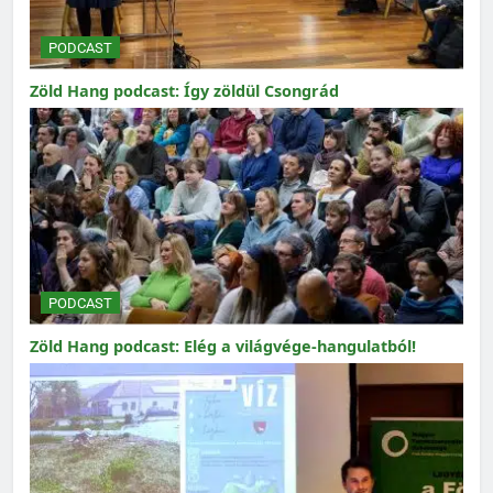
PODCAST
Zöld Hang podcast: Így zöldül Csongrád
PODCAST
Zöld Hang podcast: Elég a világvége-hangulatból!