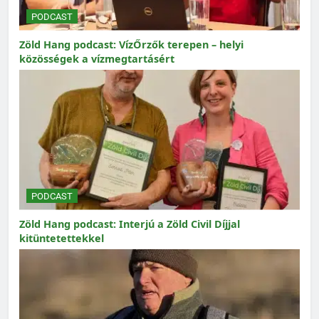
PODCAST
Zöld Hang podcast: VízŐrzők terepen – helyi
közösségek a vízmegtartásért
PODCAST
Zöld Hang podcast: Interjú a Zöld Civil Díjjal
kitüntetettekkel