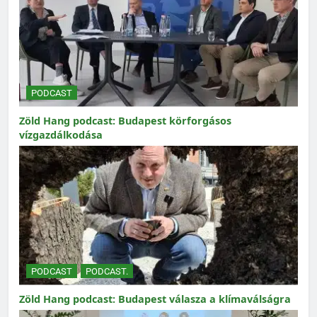
PODCAST
Zöld Hang podcast: Budapest körforgásos
vízgazdálkodása
PODCAST
PODCAST.
Zöld Hang podcast: Budapest válasza a klímaválságra