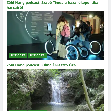
Zöld Hang podcast: Szabó Tímea a hazai ökopolitika
harcairól
PODCAST
PODCAST.
Zöld Hang podcast: Klíma Ébresztő Óra