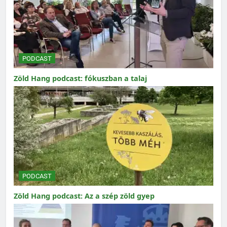
PODCAST
Zöld Hang podcast: fókuszban a talaj
PODCAST
Zöld Hang podcast: Az a szép zöld gyep