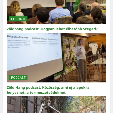
PODCAST
Zöldhang podcast: Hogyan lehet élhetőbb Szeged?
PODCAST
Zöld Hang podcast: Közösség, ami új alapokra
helyezheti a természetvédelmet