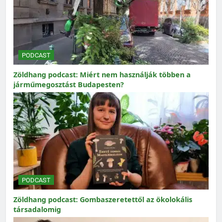
PODCAST
Zöldhang podcast: Miért nem használják többen a
járműmegosztást Budapesten?
PODCAST
Zöldhang podcast: Gombaszeretettől az ökolokális
társadalomig