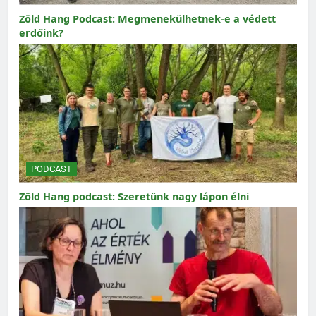
Zöld Hang Podcast: Megmenekülhetnek-e a védett
erdőink?
PODCAST
Zöld Hang podcast: Szeretünk nagy lápon élni