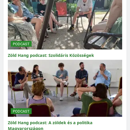
PODCAST
Zöld Hang podcast: Szolidáris Közösségek
PODCAST
Zöld Hang podcast: A zöldek és a politika
Magyarországon