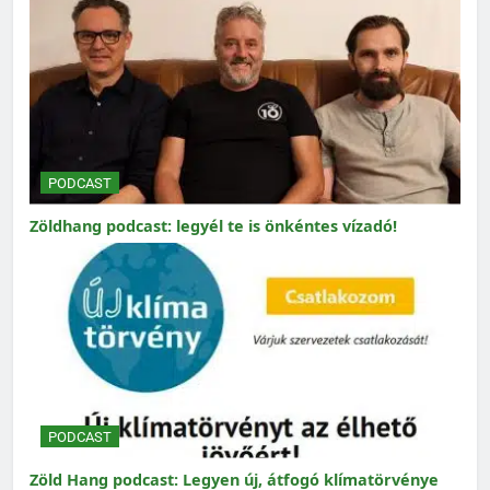
PODCAST
Zöldhang podcast: legyél te is önkéntes vízadó!
PODCAST
Zöld Hang podcast: Legyen új, átfogó klímatörvénye