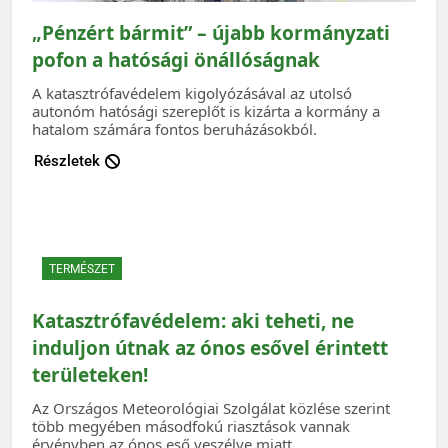
„Pénzért bármit” – újabb kormányzati
pofon a hatósági önállóságnak
A katasztrófavédelem kigolyózásával az utolsó
autonóm hatósági szereplőt is kizárta a kormány a
hatalom számára fontos beruházásokból.
Részletek
TERMÉSZET
Katasztrófavédelem: aki teheti, ne
induljon útnak az ónos esővel érintett
területeken!
Az Országos Meteorológiai Szolgálat közlése szerint
több megyében másodfokú riasztások vannak
érvényben az ónos eső veszélye miatt.