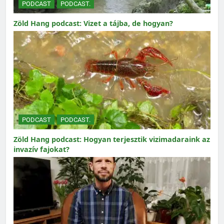
PODCAST
PODCAST.
Zöld Hang podcast: Vizet a tájba, de hogyan?
PODCAST
PODCAST.
Zöld Hang podcast: Hogyan terjesztik vizimadaraink az
invazív fajokat?