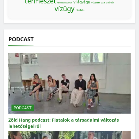
természet
világvége
vízenergia
technofasizmus
vízőrzők
vízügy
ökofalu
PODCAST
PODCAST
Zöld Hang podcast: Fiatalok a társadalmi változás
lehetőségeiről