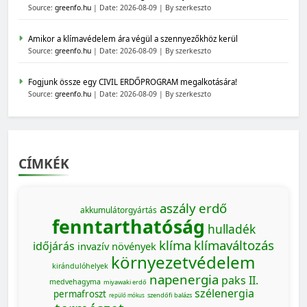
Source:
greenfo.hu
Date: 2026-08-09
By szerkeszto
Amikor a klímavédelem ára végül a szennyezőkhöz kerül
Source:
greenfo.hu
Date: 2026-08-09
By szerkeszto
Fogjunk össze egy CIVIL ERDŐPROGRAM megalkotására!
Source:
greenfo.hu
Date: 2026-08-09
By szerkeszto
CÍMKÉK
aszály
erdő
akkumulátorgyártás
fenntarthatóság
hulladék
klíma
klímaváltozás
időjárás
invazív növények
környezetvédelem
kirándulóhelyek
napenergia
paks II.
medvehagyma
miyawaki erdő
szélenergia
permafroszt
szendőfi balázs
repülő mókus