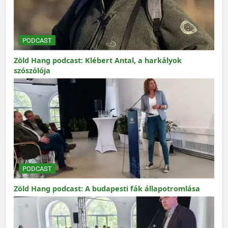
PODCAST
Zöld Hang podcast: Klébert Antal, a harkályok
szószólója
PODCAST
Zöld Hang podcast: A budapesti fák állapotromlása