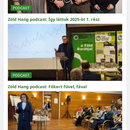
PODCAST
Zöld Hang podcast: Így láttuk 2025-öt 1. rész
PODCAST
Zöld Hang podcast: Főkert fűvel, fával