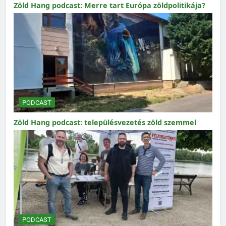
Zöld Hang podcast: Merre tart Európa zöldpolitikája?
PODCAST
Zöld Hang podcast: településvezetés zöld szemmel
PODCAST