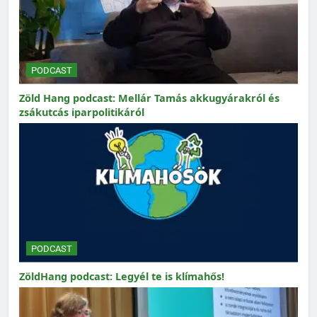
PODCAST
Zöld Hang podcast: Mellár Tamás akkugyárakról és
zsákutcás iparpolitikáról
PODCAST
ZöldHang podcast: Legyél te is klímahős!