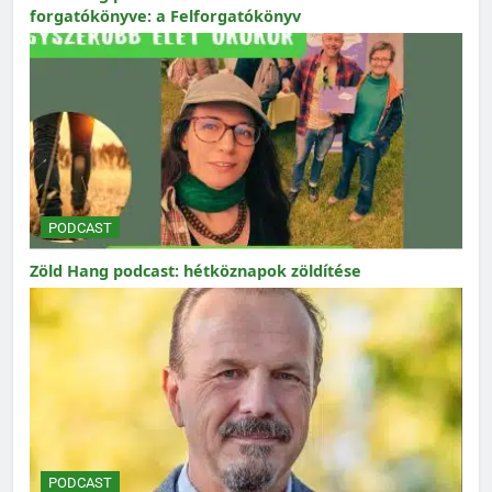
forgatókönyve: a Felforgatókönyv
PODCAST
Zöld Hang podcast: hétköznapok zöldítése
PODCAST