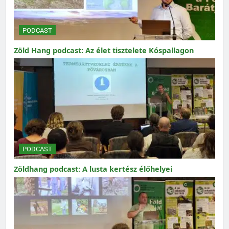
PODCAST
Zöld Hang podcast: Az élet tisztelete Kóspallagon
PODCAST
Zöldhang podcast: A lusta kertész élőhelyei