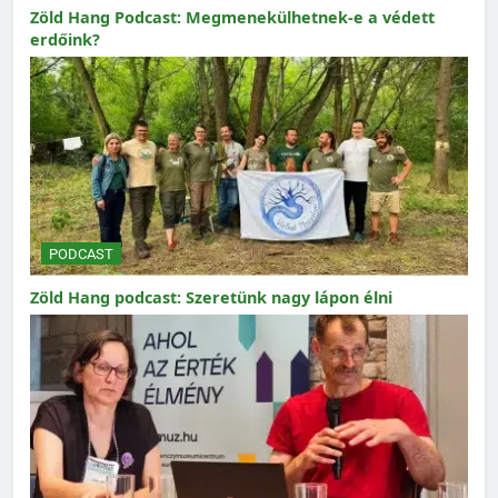
Zöld Hang Podcast: Megmenekülhetnek-e a védett
erdőink?
PODCAST
Zöld Hang podcast: Szeretünk nagy lápon élni