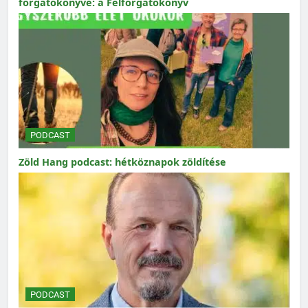
forgatókönyve: a Felforgatókönyv
PODCAST
Zöld Hang podcast: hétköznapok zöldítése
PODCAST