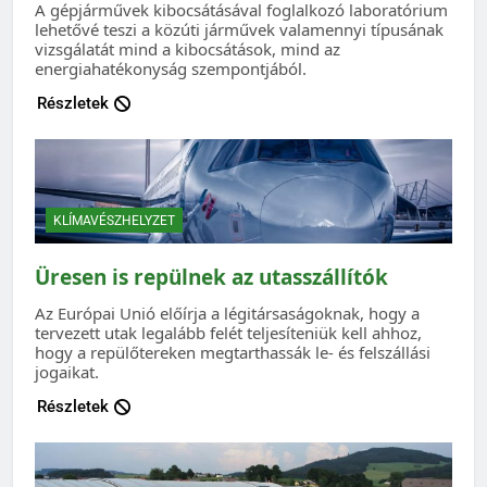
A gépjárművek kibocsátásával foglalkozó laboratórium
lehetővé teszi a közúti járművek valamennyi típusának
vizsgálatát mind a kibocsátások, mind az
energiahatékonyság szempontjából.
Részletek
KLÍMAVÉSZHELYZET
Üresen is repülnek az utasszállítók
Az Európai Unió előírja a légitársaságoknak, hogy a
tervezett utak legalább felét teljesíteniük kell ahhoz,
hogy a repülőtereken megtarthassák le- és felszállási
jogaikat.
Részletek