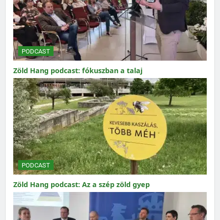
PODCAST
Zöld Hang podcast: fókuszban a talaj
PODCAST
Zöld Hang podcast: Az a szép zöld gyep