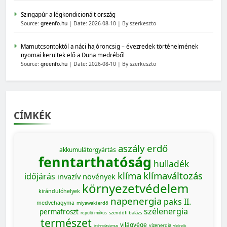
Szingapúr a légkondicionált ország
Source:
greenfo.hu
Date: 2026-08-10
By szerkeszto
Mamutcsontoktól a náci hajóroncsig – évezredek történelmének
nyomai kerültek elő a Duna medréből
Source:
greenfo.hu
Date: 2026-08-10
By szerkeszto
CÍMKÉK
aszály
erdő
akkumulátorgyártás
fenntarthatóság
hulladék
klíma
klímaváltozás
időjárás
invazív növények
környezetvédelem
kirándulóhelyek
napenergia
paks II.
medvehagyma
miyawaki erdő
szélenergia
permafroszt
szendőfi balázs
repülő mókus
természet
világvége
vízenergia
technofasizmus
vízőrzők