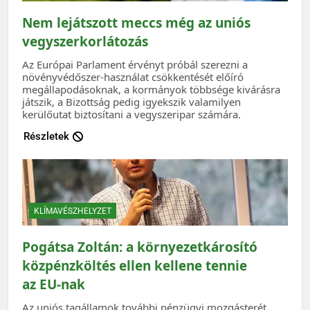
Nem lejátszott meccs még az uniós
vegyszerkorlátozás
Az Európai Parlament érvényt próbál szerezni a
növényvédőszer-használat csökkentését előíró
megállapodásoknak, a kormányok többsége kivárásra
játszik, a Bizottság pedig igyekszik valamilyen
kerülőutat biztosítani a vegyszeripar számára.
Részletek
KLÍMAVÉSZHELYZET
Pogátsa Zoltán: a környezetkárosító
közpénzköltés ellen kellene tennie
az EU-nak
Az uniós tagállamok további pénzügyi mozgásterét