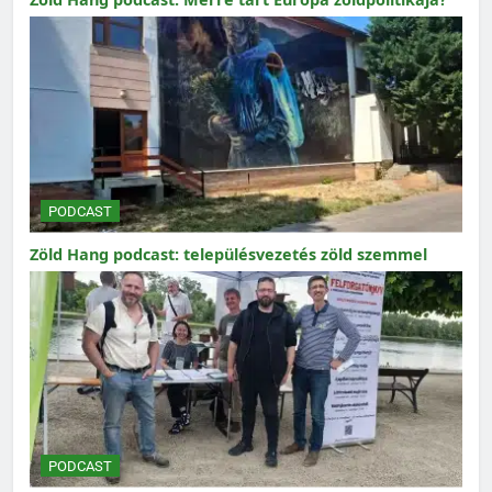
PODCAST
Zöld Hang podcast: településvezetés zöld szemmel
PODCAST