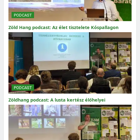
PODCAST
Zöld Hang podcast: Az élet tisztelete Kóspallagon
PODCAST
Zöldhang podcast: A lusta kertész élőhelyei