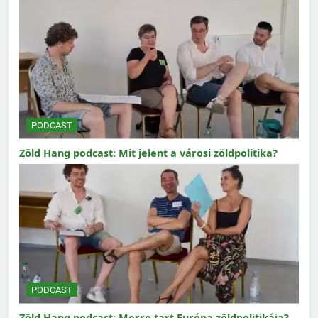
PODCAST
Zöld Hang podcast: Mit jelent a városi zöldpolitika?
PODCAST
Zöld Hang podcast: Merre tart Európa zöldpolitikája?