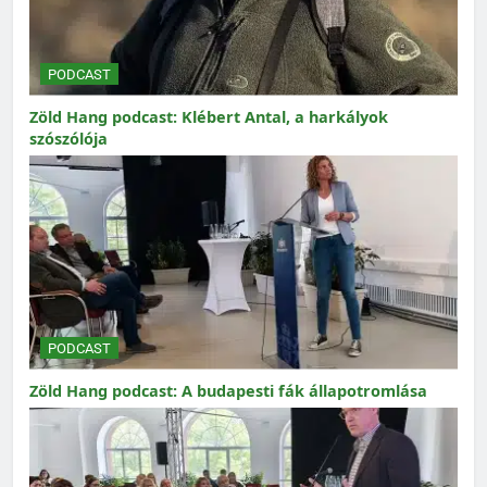
PODCAST
Zöld Hang podcast: Klébert Antal, a harkályok
szószólója
PODCAST
Zöld Hang podcast: A budapesti fák állapotromlása