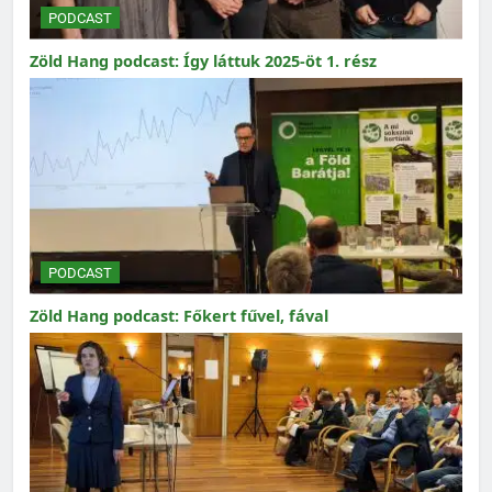
PODCAST
Zöld Hang podcast: Így láttuk 2025-öt 1. rész
PODCAST
Zöld Hang podcast: Főkert fűvel, fával