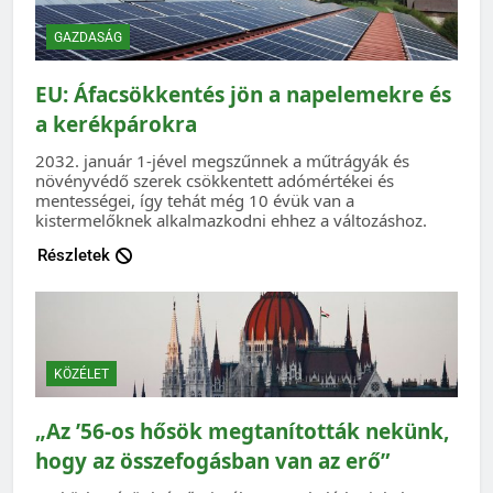
GAZDASÁG
EU: Áfacsökkentés jön a napelemekre és
a kerékpárokra
2032. január 1-jével megszűnnek a műtrágyák és
növényvédő szerek csökkentett adómértékei és
mentességei, így tehát még 10 évük van a
kistermelőknek alkalmazkodni ehhez a változáshoz.
Részletek
KÖZÉLET
„Az ’56-os hősök megtanították nekünk,
hogy az összefogásban van az erő”