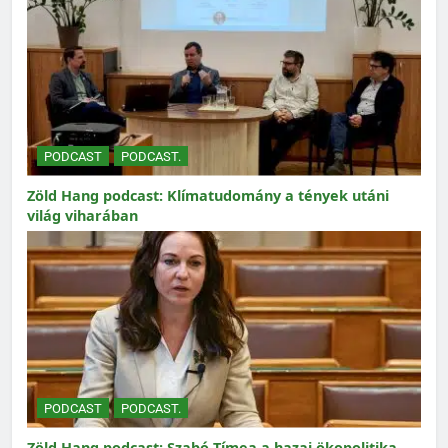
PODCAST
PODCAST.
Zöld Hang podcast: Klímatudomány a tények utáni
világ viharában
PODCAST
PODCAST.
Zöld Hang podcast: Szabó Tímea a hazai ökopolitika