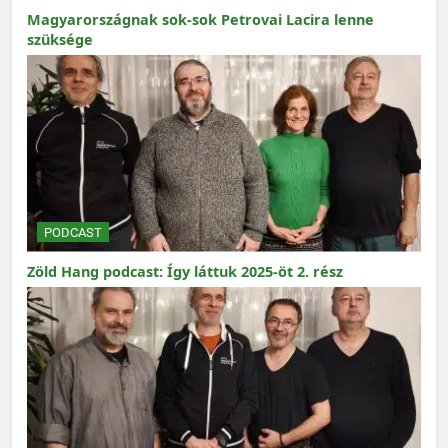
Magyarországnak sok-sok Petrovai Lacira lenne
szüksége
PODCAST
Zöld Hang podcast: Így láttuk 2025-öt 2. rész