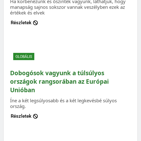
Ha körbenézünk és őszinték vagyunk, láthatjuk, hogy
manapság sajnos sokszor vannak veszélyben ezek az
értékek és elvek
Részletek
GLOBÁLIS
Dobogósok vagyunk a túlsúlyos
országok rangsorában az Európai
Unióban
Íne a két legsúlyosabb és a két legkevésbé súlyos
ország.
Részletek