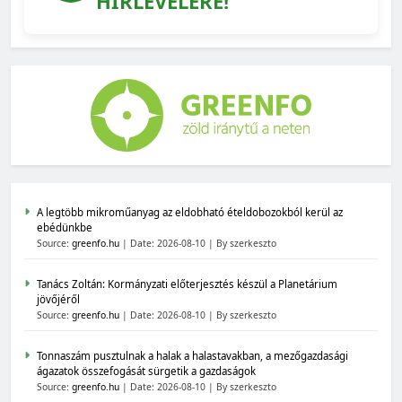
HÍRLEVELÉRE!
A legtöbb mikroműanyag az eldobható ételdobozokból kerül az
ebédünkbe
Source:
greenfo.hu
Date: 2026-08-10
By szerkeszto
Tanács Zoltán: Kormányzati előterjesztés készül a Planetárium
jövőjéről
Source:
greenfo.hu
Date: 2026-08-10
By szerkeszto
Tonnaszám pusztulnak a halak a halastavakban, a mezőgazdasági
ágazatok összefogását sürgetik a gazdaságok
Source:
greenfo.hu
Date: 2026-08-10
By szerkeszto