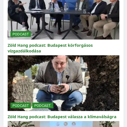
PODCAST
Zöld Hang podcast: Budapest körforgásos
vízgazdálkodása
PODCAST
PODCAST.
Zöld Hang podcast: Budapest válasza a klímaválságra