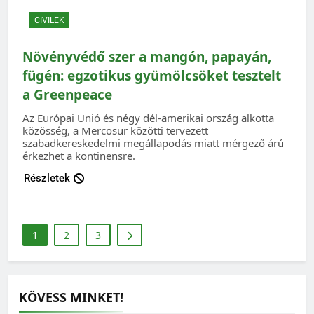
CIVILEK
Növényvédő szer a mangón, papayán,
fügén: egzotikus gyümölcsöket tesztelt
a Greenpeace
Az Európai Unió és négy dél-amerikai ország alkotta
közösség, a Mercosur közötti tervezett
szabadkereskedelmi megállapodás miatt mérgező árú
érkezhet a kontinensre.
Részletek
1
2
3
KÖVESS MINKET!