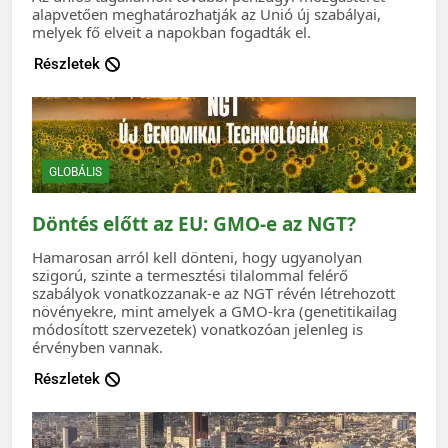
alapvetően meghatározhatják az Unió új szabályai,
melyek fő elveit a napokban fogadták el.
Részletek
GLOBÁLIS
Döntés előtt az EU: GMO-e az NGT?
Hamarosan arról kell dönteni, hogy ugyanolyan
szigorú, szinte a termesztési tilalommal felérő
szabályok vonatkozzanak-e az NGT révén létrehozott
növényekre, mint amelyek a GMO-kra (genetitikailag
módosított szervezetek) vonatkozóan jelenleg is
érvényben vannak.
Részletek