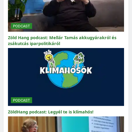
PODCAST
Zöld Hang podcast: Mellár Tamás akkugyárakról és
zsákutcás iparpolitikáról
PODCAST
ZöldHang podcast: Legyél te is klímahős!