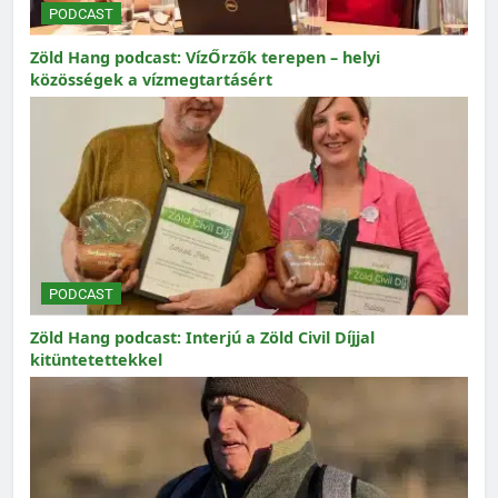
PODCAST
Zöld Hang podcast: VízŐrzők terepen – helyi
közösségek a vízmegtartásért
PODCAST
Zöld Hang podcast: Interjú a Zöld Civil Díjjal
kitüntetettekkel