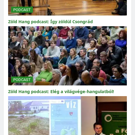
PODCAST
Zöld Hang podcast: Így zöldül Csongrád
PODCAST
Zöld Hang podcast: Elég a világvége-hangulatból!