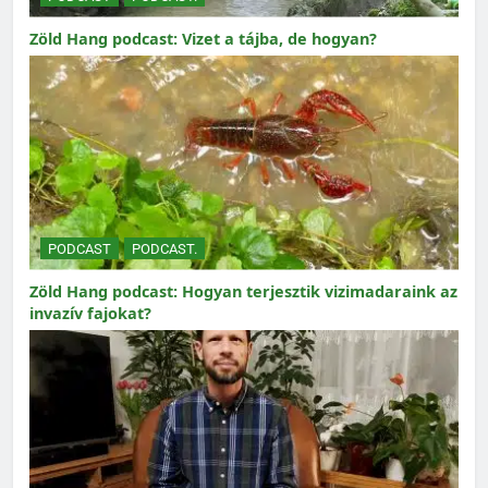
Zöld Hang podcast: Vizet a tájba, de hogyan?
PODCAST
PODCAST.
Zöld Hang podcast: Hogyan terjesztik vizimadaraink az
invazív fajokat?