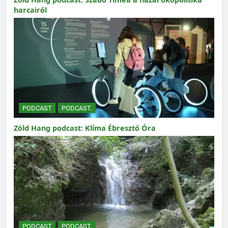
harcairól
PODCAST
PODCAST.
Zöld Hang podcast: Klíma Ébresztő Óra
PODCAST
PODCAST.