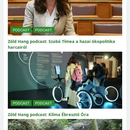
PODCAST
PODCAST.
Zöld Hang podcast: Szabó Tímea a hazai ökopolitika
harcairól
PODCAST
PODCAST.
Zöld Hang podcast: Klíma Ébresztő Óra