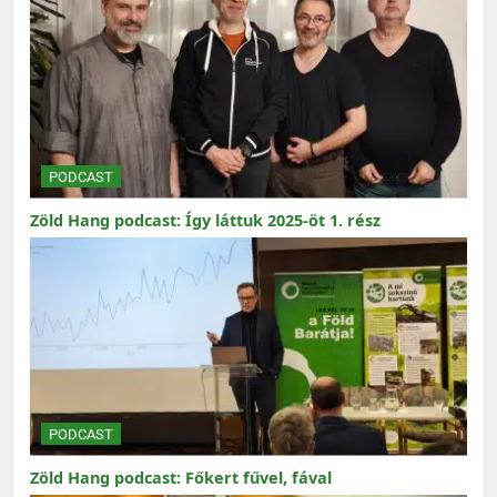
PODCAST
Zöld Hang podcast: Így láttuk 2025-öt 1. rész
PODCAST
Zöld Hang podcast: Főkert fűvel, fával