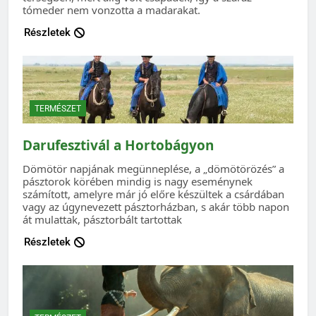
tómeder nem vonzotta a madarakat.
Részletek
TERMÉSZET
Darufesztivál a Hortobágyon
Dömötör napjának megünneplése, a „dömötörözés” a
pásztorok körében mindig is nagy eseménynek
számított, amelyre már jó előre készültek a csárdában
vagy az úgynevezett pásztorházban, s akár több napon
át mulattak, pásztorbált tartottak
Részletek