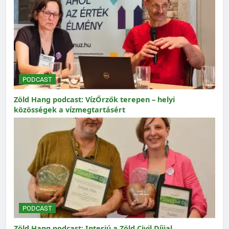
PODCAST
Zöld Hang podcast: VízŐrzők terepen – helyi
közösségek a vízmegtartásért
PODCAST
Zöld Hang podcast: Interjú a Zöld Civil Díjjal