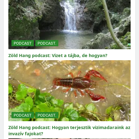
PODCAST
PODCAST.
Zöld Hang podcast: Vizet a tájba, de hogyan?
PODCAST
PODCAST.
Zöld Hang podcast: Hogyan terjesztik vizimadaraink az
invazív fajokat?