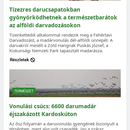
Tízezres darucsapatokban
gyönyörködhetnek a természetbarátok
az alföldi darvadozásokon
Tizenkettedik alkalommal rendezik meg a Fehértavi
Darvadozást, a madárvonulás dél-alföldi ünnepét. A
darvakról mesélt a Zöld Hangnak Puskás József, a
Kiskunsági Nemzeti Park tapasztalt madarásza.
Részletek
TERMÉSZET
Vonulási csúcs: 6600 darumadár
éjszakázott Kardoskúton
Az ősz folyamán a daruvonulás gyengének bizonyult a
térségben, mert alig volt csapadék, így a száraz