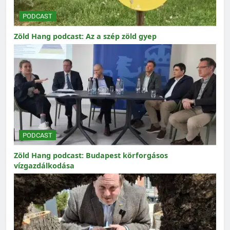
PODCAST
Zöld Hang podcast: Az a szép zöld gyep
PODCAST
Zöld Hang podcast: Budapest körforgásos
vízgazdálkodása