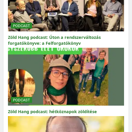
PODCAST
Zöld Hang podcast: Úton a rendszerváltozás
forgatókönyve: a Felforgatókönyv
PODCAST
Zöld Hang podcast: hétköznapok zöldítése