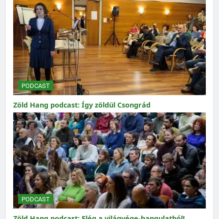
PODCAST
Zöld Hang podcast: Így zöldül Csongrád
PODCAST
Zöld Hang podcast: Elég a világvége-hangulatból!