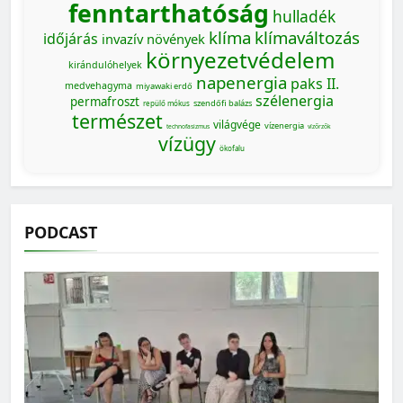
fenntarthatóság
hulladék
klíma
klímaváltozás
időjárás
invazív növények
környezetvédelem
kirándulóhelyek
napenergia
paks II.
medvehagyma
miyawaki erdő
szélenergia
permafroszt
szendőfi balázs
repülő mókus
természet
világvége
vízenergia
technofasizmus
vízőrzők
vízügy
ökofalu
PODCAST