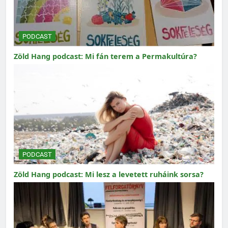
PODCAST
Zöld Hang podcast: Mi fán terem a Permakultúra?
PODCAST
Zöld Hang podcast: Mi lesz a levetett ruháink sorsa?