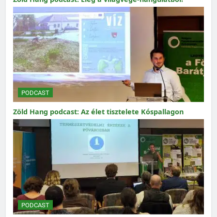
PODCAST
Zöld Hang podcast: Az élet tisztelete Kóspallagon
PODCAST