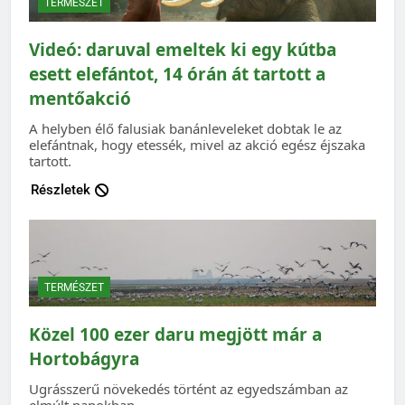
TERMÉSZET
Videó: daruval emeltek ki egy kútba
esett elefántot, 14 órán át tartott a
mentőakció
A helyben élő falusiak banánleveleket dobtak le az
elefántnak, hogy etessék, mivel az akció egész éjszaka
tartott.
Részletek
TERMÉSZET
Közel 100 ezer daru megjött már a
Hortobágyra
Ugrásszerű növekedés történt az egyedszámban az
elmúlt napokban.