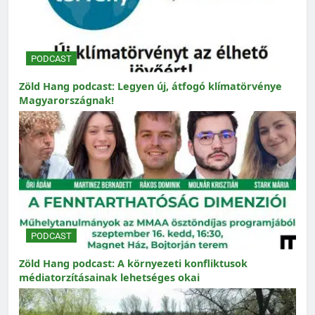
PODCAST
Zöld Hang podcast: Legyen új, átfogó klímatörvénye
Magyarországnak!
PODCAST
Zöld Hang podcast: A környezeti konfliktusok
médiatorzításainak lehetséges okai