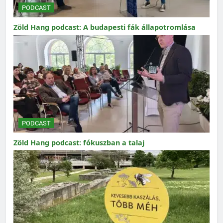
PODCAST
Zöld Hang podcast: A budapesti fák állapotromlása
PODCAST
Zöld Hang podcast: fókuszban a talaj