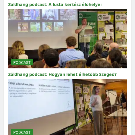
Zöldhang podcast: A lusta kertész élőhelyei
PODCAST
Zöldhang podcast: Hogyan lehet élhetőbb Szeged?
PODCAST