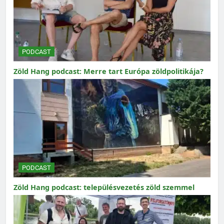
PODCAST
Zöld Hang podcast: Merre tart Európa zöldpolitikája?
PODCAST
Zöld Hang podcast: településvezetés zöld szemmel