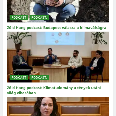
PODCAST
PODCAST.
Zöld Hang podcast: Budapest válasza a klímaválságra
PODCAST
PODCAST.
Zöld Hang podcast: Klímatudomány a tények utáni
világ viharában