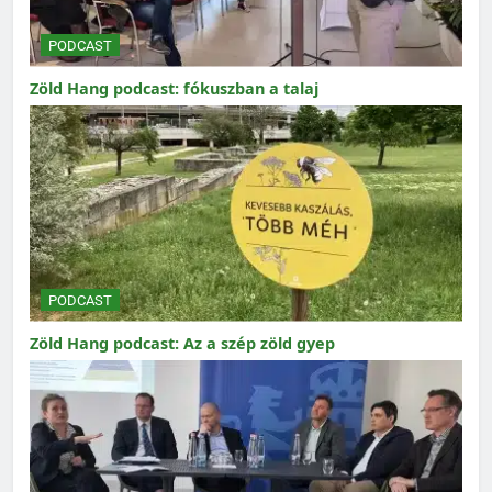
PODCAST
Zöld Hang podcast: fókuszban a talaj
PODCAST
Zöld Hang podcast: Az a szép zöld gyep