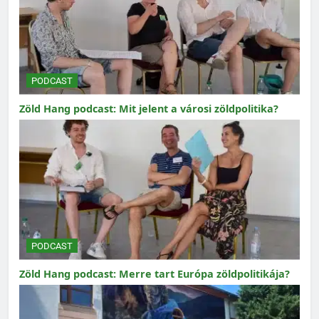
PODCAST
Zöld Hang podcast: Mit jelent a városi zöldpolitika?
PODCAST
Zöld Hang podcast: Merre tart Európa zöldpolitikája?