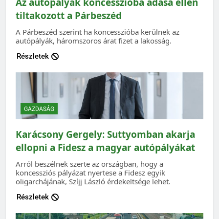
Az autópályák koncesszióba adása ellen
tiltakozott a Párbeszéd
A Párbeszéd szerint ha koncesszióba kerülnek az
autópályák, háromszoros árat fizet a lakosság.
Részletek
GAZDASÁG
Karácsony Gergely: Suttyomban akarja
ellopni a Fidesz a magyar autópályákat
Arról beszélnek szerte az országban, hogy a
koncessziós pályázat nyertese a Fidesz egyik
oligarchájának, Szíjj László érdekeltsége lehet.
Részletek