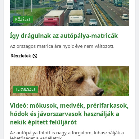
KÖZÉLET
Így drágulnak az autópálya-matricák
Az országos matrica ára nyolc éve nem változott.
Részletek
TERMÉSZET
Videó: mókusok, medvék, prérifarkasok,
hódok és jávorszarvasok használják a
nekik épített felüljárót
Az autópálya fölött is nagy a forgalom, kihasználják a
lehetőséget a vadállatok.