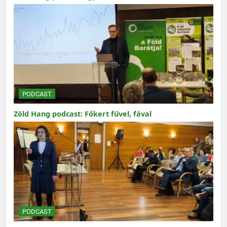
PODCAST
Zöld Hang podcast: Főkert fűvel, fával
PODCAST