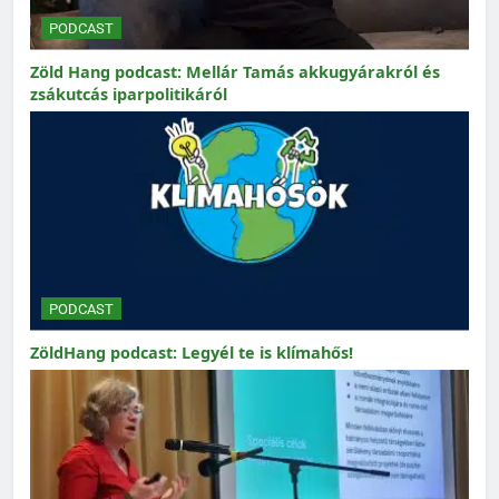
PODCAST
Zöld Hang podcast: Mellár Tamás akkugyárakról és
zsákutcás iparpolitikáról
PODCAST
ZöldHang podcast: Legyél te is klímahős!