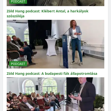
PODCAST
Zöld Hang podcast: Klébert Antal, a harkályok
szószólója
PODCAST
Zöld Hang podcast: A budapesti fák állapotromlása