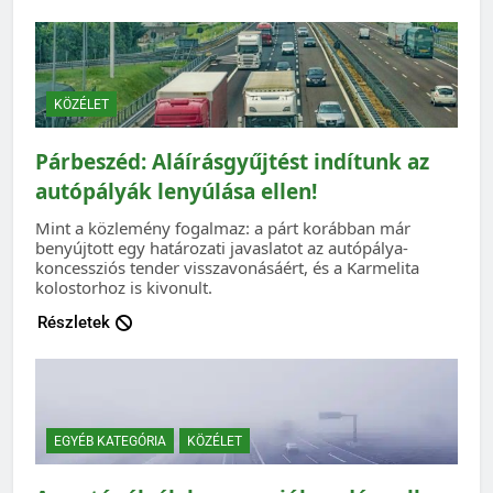
KÖZÉLET
Párbeszéd: Aláírásgyűjtést indítunk az
autópályák lenyúlása ellen!
Mint a közlemény fogalmaz: a párt korábban már
benyújtott egy határozati javaslatot az autópálya-
koncessziós tender visszavonásáért, és a Karmelita
kolostorhoz is kivonult.
Részletek
EGYÉB KATEGÓRIA
KÖZÉLET