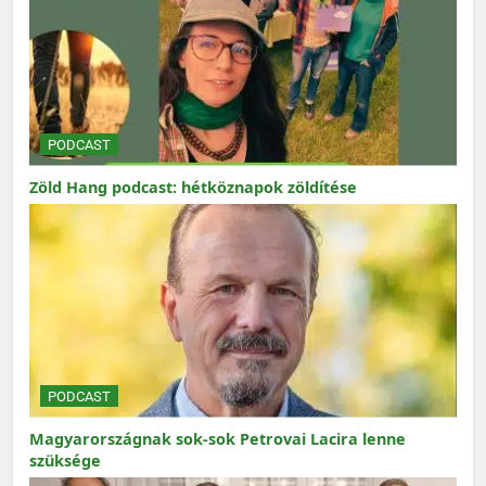
PODCAST
Zöld Hang podcast: hétköznapok zöldítése
PODCAST
Magyarországnak sok-sok Petrovai Lacira lenne
szüksége