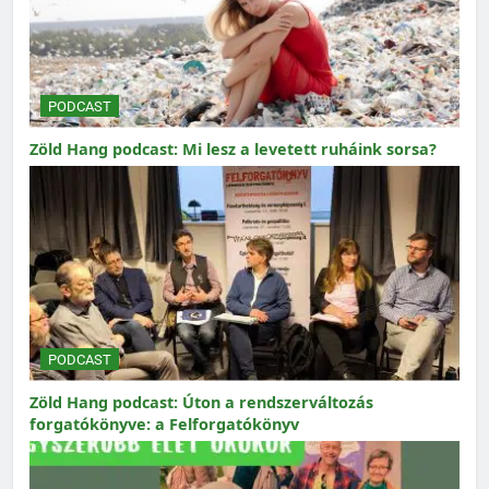
PODCAST
Zöld Hang podcast: Mi lesz a levetett ruháink sorsa?
PODCAST
Zöld Hang podcast: Úton a rendszerváltozás
forgatókönyve: a Felforgatókönyv