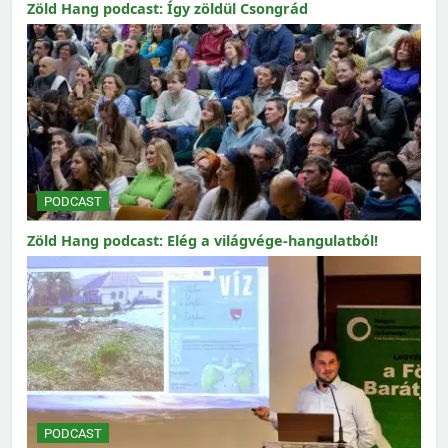
Zöld Hang podcast: Így zöldül Csongrád
PODCAST
Zöld Hang podcast: Elég a világvége-hangulatból!
PODCAST