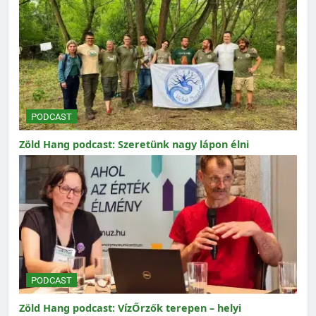
PODCAST
Zöld Hang podcast: Szeretünk nagy lápon élni
PODCAST
Zöld Hang podcast: VízŐrzők terepen – helyi