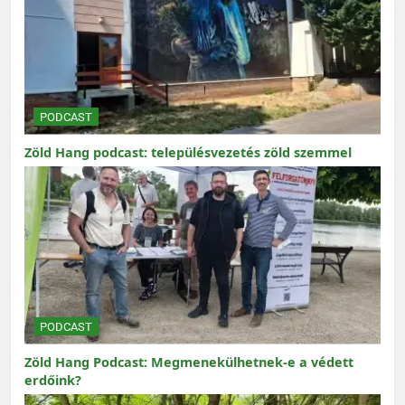
PODCAST
Zöld Hang podcast: településvezetés zöld szemmel
PODCAST
Zöld Hang Podcast: Megmenekülhetnek-e a védett
erdőink?