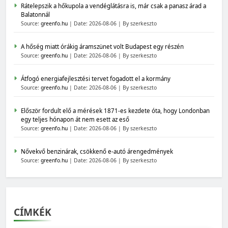
Rátelepszik a hőkupola a vendéglátásra is, már csak a panasz árad a
Balatonnál
Source:
greenfo.hu
Date: 2026-08-06
By szerkeszto
A hőség miatt órákig áramszünet volt Budapest egy részén
Source:
greenfo.hu
Date: 2026-08-06
By szerkeszto
Átfogó energiafejlesztési tervet fogadott el a kormány
Source:
greenfo.hu
Date: 2026-08-06
By szerkeszto
Először fordult elő a mérések 1871-es kezdete óta, hogy Londonban
egy teljes hónapon át nem esett az eső
Source:
greenfo.hu
Date: 2026-08-06
By szerkeszto
Nővekvő benzinárak, csökkenő e-autó árengedmények
Source:
greenfo.hu
Date: 2026-08-06
By szerkeszto
CÍMKÉK