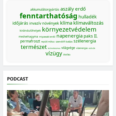
aszály
erdő
akkumulátorgyártás
fenntarthatóság
hulladék
klíma
klímaváltozás
időjárás
invazív növények
környezetvédelem
kirándulóhelyek
napenergia
paks II.
medvehagyma
miyawaki erdő
szélenergia
permafroszt
szendőfi balázs
repülő mókus
természet
világvége
vízenergia
technofasizmus
vízőrzők
vízügy
ökofalu
PODCAST