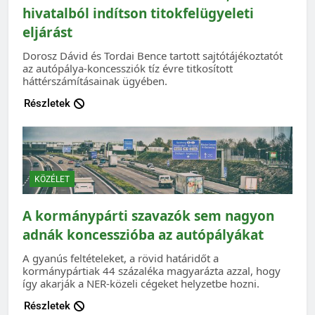
hivatalból indítson titokfelügyeleti
eljárást
Dorosz Dávid és Tordai Bence tartott sajtótájékoztatót
az autópálya-koncessziók tíz évre titkosított
háttérszámításainak ügyében.
Részletek
KÖZÉLET
A kormánypárti szavazók sem nagyon
adnák koncesszióba az autópályákat
A gyanús feltételeket, a rövid határidőt a
kormánypártiak 44 százaléka magyarázta azzal, hogy
így akarják a NER-közeli cégeket helyzetbe hozni.
Részletek