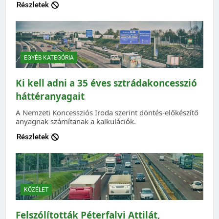
Részletek
EGYÉB KATEGÓRIA
Ki kell adni a 35 éves sztrádakoncesszió
háttéranyagait
A Nemzeti Koncessziós Iroda szerint döntés-előkészítő
anyagnak számítanak a kalkulációk.
Részletek
KÖZÉLET
Felszólították Péterfalvi Attilát,