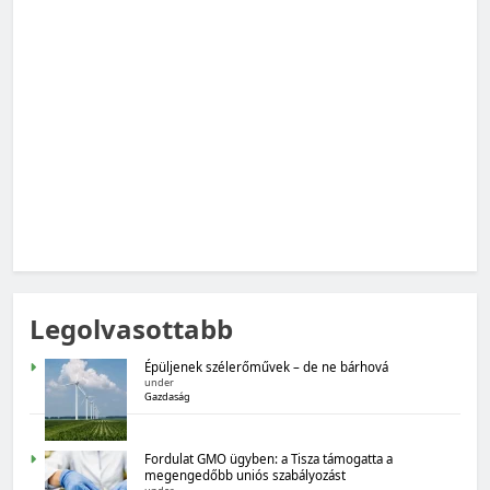
MAGYARORSZÁG SZÁMOKBAN
Magyarország számokban: Vad, vadászat
MAGYARORSZÁG SZÁMOKBAN
Legolvasottabb
Magyarország számokban: Fogyasztói bizalom,
gazdasági várakozások
Épüljenek szélerőművek – de ne bárhová
under
Gazdaság
Fordulat GMO ügyben: a Tisza támogatta a
megengedőbb uniós szabályozást