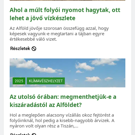
Ahol a múlt folyói nyomot hagytak, ott
lehet a jövő vízkészlete
Az Alföld jövője szorosan összefügg azzal, hogy
képesek vagyunk-e megtartani a tájban egyre
értékesebbé váló vizet.
Részletek
2025
KLÍMAVÉSZHELYZET
Az utolsó órában: megmenthetjük-e a
kiszáradástól az Alföldet?
Hol a meglepően alacsony vízállás okoz fejtörést a
folyóinknál, hol pedig a kisebb-nagyobb árvizek. A
nyáron volt olyan rész a Tiszán,…