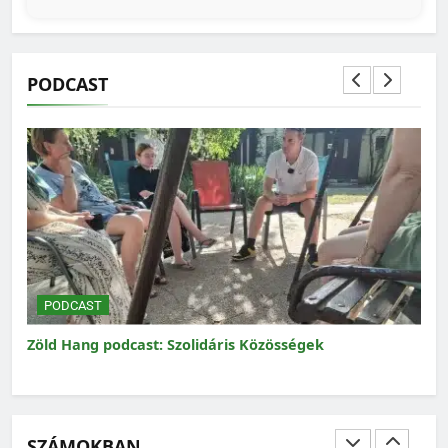
PODCAST
MAGYARORSZÁG SZÁMOKBAN
Magyarország számokban: a nők szerepvállalása a
közéletben
PODCAST
t: Szolidáris Közösségek
Zöld Hang podcast: A zöl
Magyarországon
SZÁMOKBAN