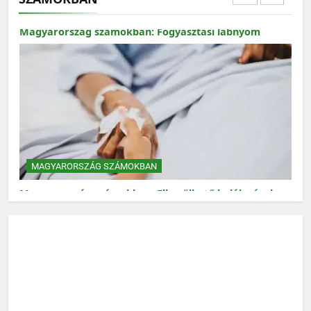
MAGYARORSZÁG SZÁMOKBAN
Magyarország számokban: Fogyasztási lábnyom
MAGYARORSZÁG SZÁMOKBAN
Magyarország számokban: Elkerülhető halálozások