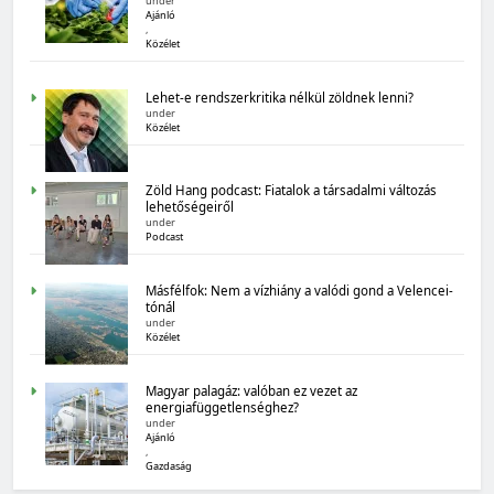
under
Ajánló
,
Közélet
MAGYARORSZÁG SZÁMOKBAN
Lehet-e rendszerkritika nélkül zöldnek lenni?
Magyarország számokban: Államadósság
under
Közélet
Zöld Hang podcast: Fiatalok a társadalmi változás
lehetőségeiről
under
Podcast
Másfélfok: Nem a vízhiány a valódi gond a Velencei-
tónál
under
MAGYARORSZÁG SZÁMOKBAN
Közélet
Magyarország számokban: biogazdálkodás
Magyar palagáz: valóban ez vezet az
energiafüggetlenséghez?
under
Ajánló
,
Gazdaság