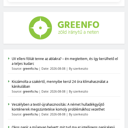
UV elleni fóliát tenne az ablakra? – én megtettem, és így kerülhető el
a teljes kudarc
Source:
greenfo.hu
Date: 2026-08-08
By szerkeszto
Kiszámolta a szakértő, mennyibe kerül 24 óra klímahasználat a
kánikulában
Source:
greenfo.hu
Date: 2026-08-08
By szerkeszto
Veszélyben a textil-újrahasznosítás: A német hulladékgyűjtő
konténerek megszüntetése komoly problémákhoz vezethet
Source:
greenfo.hu
Date: 2026-08-08
By szerkeszto
Okos papír a műanyag helyett: mit tud ma az intelligens papíralapú