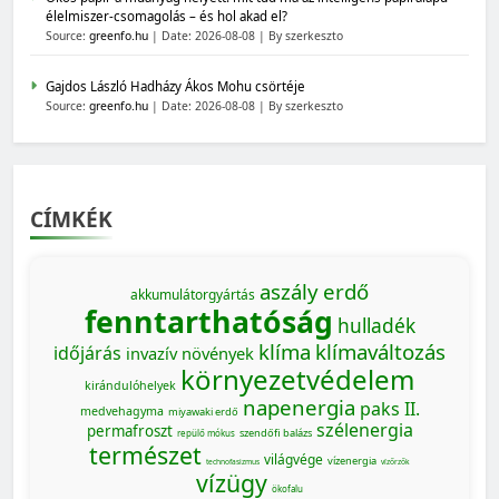
élelmiszer-csomagolás – és hol akad el?
Source:
greenfo.hu
Date: 2026-08-08
By szerkeszto
Gajdos László Hadházy Ákos Mohu csörtéje
Source:
greenfo.hu
Date: 2026-08-08
By szerkeszto
CÍMKÉK
aszály
erdő
akkumulátorgyártás
fenntarthatóság
hulladék
klíma
klímaváltozás
időjárás
invazív növények
környezetvédelem
kirándulóhelyek
napenergia
paks II.
medvehagyma
miyawaki erdő
szélenergia
permafroszt
szendőfi balázs
repülő mókus
természet
világvége
vízenergia
technofasizmus
vízőrzők
vízügy
ökofalu