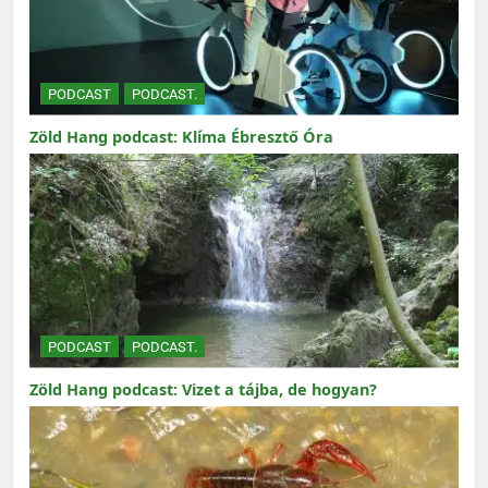
PODCAST
PODCAST.
Zöld Hang podcast: Klíma Ébresztő Óra
PODCAST
PODCAST.
Zöld Hang podcast: Vizet a tájba, de hogyan?