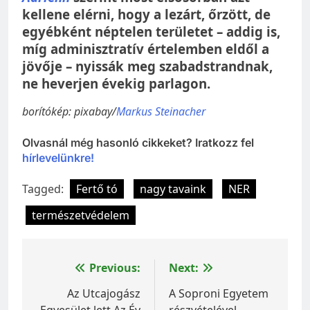
kellene elérni, hogy a lezárt, őrzött, de
egyébként néptelen területet – addig is,
míg adminisztratív értelemben eldől a
jövője – nyissák meg szabadstrandnak,
ne heverjen évekig parlagon.
borítókép: pixabay/
Markus Steinacher
Olvasnál még hasonló cikkeket? Iratkozz fel
hírlevelünkre!
Tagged:
Fertő tó
nagy tavaink
NER
természetvédelem
Bejegyzés
Previous:
Next:
navigáció
Az Utcajogász
A Soproni Egyetem
Egyesület lett Az Év
részvételével