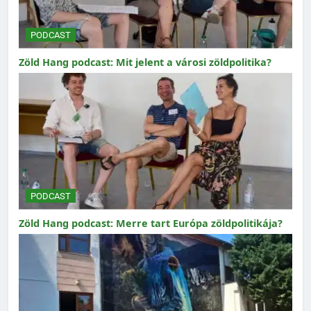
PODCAST
Zöld Hang podcast: Mit jelent a városi zöldpolitika?
PODCAST
Zöld Hang podcast: Merre tart Európa zöldpolitikája?