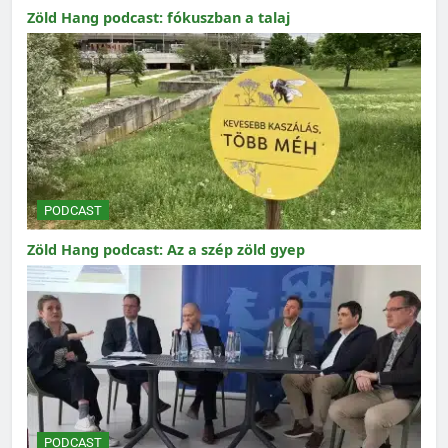
Zöld Hang podcast: fókuszban a talaj
PODCAST
Zöld Hang podcast: Az a szép zöld gyep
PODCAST