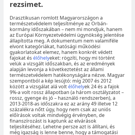
rezsimet.
Drasztikusan romlott Magyarországon a
természetvédelem teljesítménye az Orbán-
kormány időszakában – nem mi mondjuk, hanem
az Európai Környezetvédelmi ügynökség jelentése
állapította meg. A dokumentum nem valamiféle
elvont kategóriákat, hatósági működési
gyakorlatokat elemez, hanem konkrét védett
fajokat és
élőhely
eket: rögzíti, hogy mi történt
velük a vizsgált időszakban, és az eredmények
alapján levonja a következtetést az állami
természetvédelem hatékonyságára nézve. Magyar
szempontból a kép lesújtó: míg 2007 és 2012
között a vizsgálat alá volt
élőhely
ek 24 és a fajok
9%-a volt rossz állapotban (a három osztályzatot –
rossz, gyenge és jó – használó rendszerben), a
2013-2018-as időszakra ez az arány 49 illetve 12
százalékra nőtt úgy, hogy nem csak az uniós
előírások voltak mindvégig érvényben, de
finanszírozást is kaptunk az elvárások
teljesítéséhez. Lehetne persze azt is állítani, és
még igazság is lenne benne, hogy a támogatási