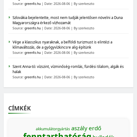
Source:
greenfo.hu
Date: 2026-08-06
By szerkeszto
Szlovákia bejelentette, most nem tudják jelentősen növelni a Duna
Magyarországra érkező vízhozamát
Source:
greenfo.hu
Date: 2026-08-06
By szerkeszto
Vége a klasszikus nyaraknak, a belföldi turizmust is elintézi a
klímaváltozás, de a gyógyvízkincsre alig építünk
Source:
greenfo.hu
Date: 2026-08-06
By szerkeszto
Szent Anna-tó: vízszint, vízminőség-romlás, fürdési tilalom, algák és
halak
Source:
greenfo.hu
Date: 2026-08-06
By szerkeszto
CÍMKÉK
aszály
erdő
akkumulátorgyártás
fenntarthatóság