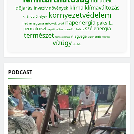
hulladék
klíma
klímaváltozás
időjárás
invazív növények
környezetvédelem
kirándulóhelyek
napenergia
paks II.
medvehagyma
miyawaki erdő
szélenergia
permafroszt
szendőfi balázs
repülő mókus
természet
világvége
vízenergia
technofasizmus
vízőrzők
vízügy
ökofalu
PODCAST