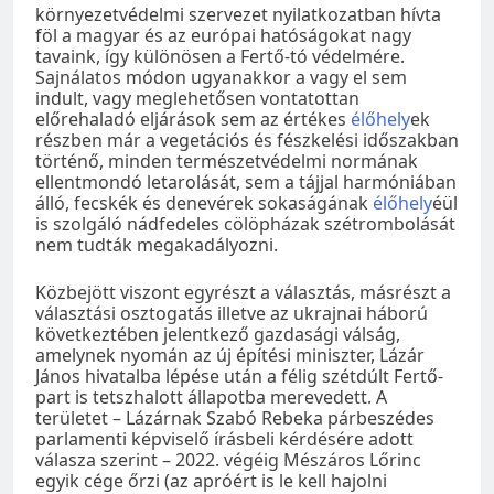
környezetvédelmi szervezet nyilatkozatban hívta
föl a magyar és az európai hatóságokat nagy
tavaink, így különösen a Fertő-tó védelmére.
Sajnálatos módon ugyanakkor a vagy el sem
indult, vagy meglehetősen vontatottan
előrehaladó eljárások sem az értékes
élőhely
ek
részben már a vegetációs és fészkelési időszakban
történő, minden természetvédelmi normának
ellentmondó letarolását, sem a tájjal harmóniában
álló, fecskék és denevérek sokaságának
élőhely
éül
is szolgáló nádfedeles cölöpházak szétrombolását
nem tudták megakadályozni.
Közbejött viszont egyrészt a választás, másrészt a
választási osztogatás illetve az ukrajnai háború
következtében jelentkező gazdasági válság,
amelynek nyomán az új építési miniszter, Lázár
János hivatalba lépése után a félig szétdúlt Fertő-
part is tetszhalott állapotba merevedett. A
területet – Lázárnak Szabó Rebeka párbeszédes
parlamenti képviselő írásbeli kérdésére adott
válasza szerint – 2022. végéig Mészáros Lőrinc
egyik cége őrzi (az apróért is le kell hajolni