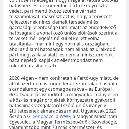
hatásbecslési dokumentáció írta le egyrészt a
védett part menti ökoszisztéma várható
felszámolását, másrészt azt is, hogy a tervezett
fejlesztésnek nincs kiemelt társadalmi és
gazdasági jelentősége (ami miatt az engedélyező
hatóságnak a vonatkozó uniós előírások szerint a
terveket mérlegelés nélkül el kellett volna
utasítania – mármint egy normális országban,
ahol az állami hatóságok nem állnak az uralkodó
párt megszállása alatt, és nem a miniszterelnök
háza népétől kapják az ellentmondást nem
toleráló utasításokat).
2020 végén – nem konkrétan a Fertő-ügy miatt, de
attól azért nem is függetlenül, számtalan hasonló
skandalumot egy csomagba rakva – az Európai
Bizottság eljárást indított a magyar kormány ellen
a köz- és magánprojektek környezetre gyakorolt
hatásainak vizsgálatáról szóló uniós irányelv
átültetésének elmaradása miatt. Ugyancsak 2020
őszén a
Greenpeace
, a
WWF
, a Magyar Madártani
Egyesület, a Magyar Természetvédők Szövetsége,
valamint több mint 70 másik természet- és