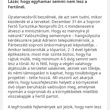
Lázár, hogy egyhamar semmi nem lesz a
Fertőnél.
Újratervezésről beszélnek, de azt sem tudni, mikor
kezdenék el a terveket. December 31-én a Sopron
Fertő Turisztikai Nonprofit Zrt.-t mindenesetre
átveszi a minisztérium. Hogy ez mennyire jó
nekünk? Valószínűleg semennyire – hangsúlyozta
kérdésünkre Jakál Adrienn településmérnök, a
Párbeszéd soproni önkormányzati képviselője. -
Amikor ledózerolták a tópartot, 2 -3 évet ígértek
építkezésre, most már szinte biztos, hogy ha
rajtuk múlik, még minimum 4-5 évig semmi sem
lesz a tónál. Az is félő, hogy a végén valahogy
átjátsszák a területet valakinek, akinek van tőkéje,
és némi támogatást is kaphat, hogy továbbvigye a
projektet – tette hozzá. -Mi viszont azt akarjuk
elérni, hogy luxusfejlesztés helyett a környezetet
óvó olyan beruházás valósuljon meg, amelynek
nyomán a soproniak és a környékbeliek mielőbb
visszakapják a Fertő partot.
A legfrissebb fejlemények azt jelzik, hogy nem lesz