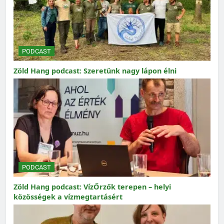
PODCAST
Zöld Hang podcast: Szeretünk nagy lápon élni
PODCAST
Zöld Hang podcast: VízŐrzők terepen – helyi
közösségek a vízmegtartásért