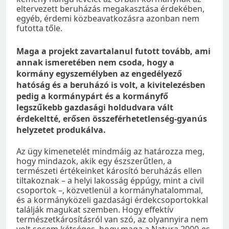
eltervezett beruházás megakasztása érdekében,
egyéb, érdemi közbeavatkozásra azonban nem
futotta tőle.
Maga a projekt zavartalanul futott tovább, ami
annak ismeretében nem csoda, hogy a
kormány egyszemélyben az engedélyező
hatóság és a beruházó is volt, a kivitelezésben
pedig a kormánypárt és a kormányfő
legszűkebb gazdasági holdudvara vált
érdekeltté, erősen összeférhetetlenség-gyanús
helyzetet produkálva.
Az ügy kimenetelét mindmáig az határozza meg,
hogy mindazok, akik egy észszerűtlen, a
természeti értékeinket károsító beruházás ellen
tiltakoznak – a helyi lakosság éppúgy, mint a civil
csoportok –, közvetlenül a kormányhatalommal,
és a kormányközeli gazdasági érdekcsoportokkal
találják magukat szemben. Hogy effektív
természetkárosításról van szó, az olyannyira nem
volt sosem kétséges, hogy maga a Natura 2000-es