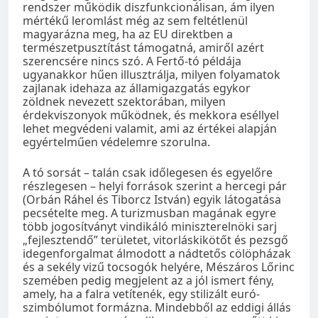
rendszer működik diszfunkcionálisan, ám ilyen
mértékű leromlást még az sem feltétlenül
magyarázna meg, ha az EU direktben a
természetpusztítást támogatná, amiről azért
szerencsére nincs szó. A Fertő-tó példája
ugyanakkor hűen illusztrálja, milyen folyamatok
zajlanak idehaza az államigazgatás egykor
zöldnek nevezett szektorában, milyen
érdekviszonyok működnek, és mekkora eséllyel
lehet megvédeni valamit, ami az értékei alapján
egyértelműen védelemre szorulna.
A tó sorsát – talán csak időlegesen és egyelőre
részlegesen – helyi források szerint a hercegi pár
(Orbán Ráhel és Tiborcz István) egyik látogatása
pecsételte meg. A turizmusban magának egyre
több jogosítványt vindikáló miniszterelnöki sarj
„fejlesztendő” területet, vitorláskikötőt és pezsgő
idegenforgalmat álmodott a nádtetős cölöpházak
és a sekély vizű tocsogók helyére, Mészáros Lőrinc
szemében pedig megjelent az a jól ismert fény,
amely, ha a falra vetítenék, egy stilizált euró-
szimbólumot formázna. Mindebből az eddigi állás