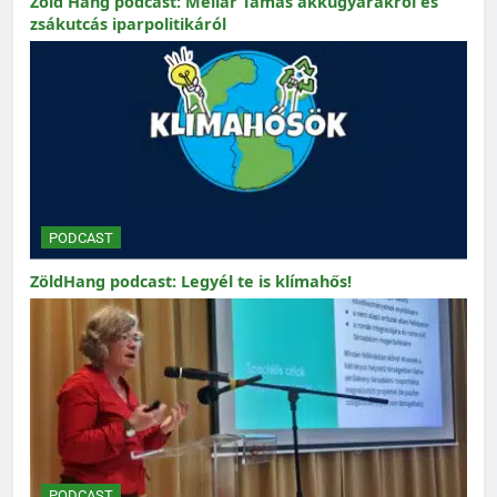
Zöld Hang podcast: Mellár Tamás akkugyárakról és
zsákutcás iparpolitikáról
PODCAST
ZöldHang podcast: Legyél te is klímahős!
PODCAST