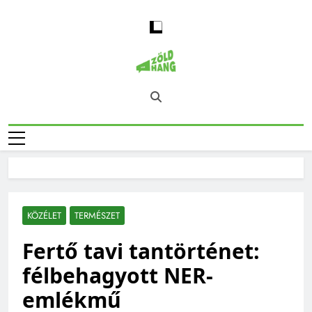
Skip
to
content
Magyarország
Zöld Hang – Természet, Klímaváltozás,
Zöld Hangja
Fenntarthatóság, Jövő
KÖZÉLET
TERMÉSZET
Fertő tavi tantörténet:
félbehagyott NER-
emlékmű