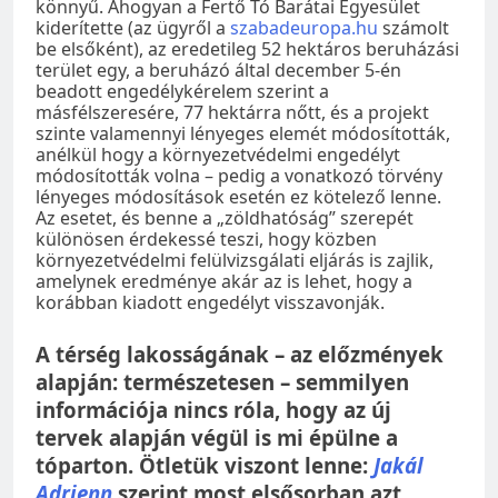
könnyű. Ahogyan a Fertő Tó Barátai Egyesület
kiderítette (az ügyről a
szabadeuropa.hu
számolt
be elsőként), az eredetileg 52 hektáros beruházási
terület egy, a beruházó által december 5-én
beadott engedélykérelem szerint a
másfélszeresére, 77 hektárra nőtt, és a projekt
szinte valamennyi lényeges elemét módosították,
anélkül hogy a környezetvédelmi engedélyt
módosították volna – pedig a vonatkozó törvény
lényeges módosítások esetén ez kötelező lenne.
Az esetet, és benne a „zöldhatóság” szerepét
különösen érdekessé teszi, hogy közben
környezetvédelmi felülvizsgálati eljárás is zajlik,
amelynek eredménye akár az is lehet, hogy a
korábban kiadott engedélyt visszavonják.
A térség lakosságának – az előzmények
alapján: természetesen – semmilyen
információja nincs róla, hogy az új
tervek alapján végül is mi épülne a
tóparton. Ötletük viszont lenne:
Jakál
Adrienn
szerint most elsősorban azt