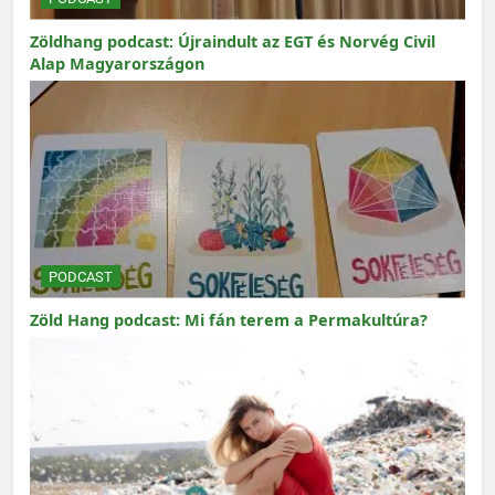
Zöldhang podcast: Újraindult az EGT és Norvég Civil
Alap Magyarországon
PODCAST
Zöld Hang podcast: Mi fán terem a Permakultúra?