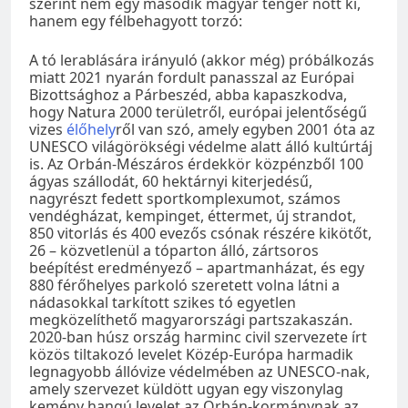
szerint nem egy második magyar tenger nőtt ki,
hanem egy félbehagyott torzó:
A tó lerablására irányuló (akkor még) próbálkozás
miatt 2021 nyarán fordult panasszal az Európai
Bizottsághoz a Párbeszéd, abba kapaszkodva,
hogy Natura 2000 területről, európai jelentőségű
vizes
élőhely
ről van szó, amely egyben 2001 óta az
UNESCO világörökségi védelme alatt álló kultúrtáj
is. Az Orbán-Mészáros érdekkör közpénzből 100
ágyas szállodát, 60 hektárnyi kiterjedésű,
nagyrészt fedett sportkomplexumot, számos
vendégházat, kempinget, éttermet, új strandot,
850 vitorlás és 400 evezős csónak részére kikötőt,
26 – közvetlenül a tóparton álló, zártsoros
beépítést eredményező – apartmanházat, és egy
880 férőhelyes parkoló szeretett volna látni a
nádasokkal tarkított szikes tó egyetlen
megközelíthető magyarországi partszakaszán.
2020-ban húsz ország harminc civil szervezete írt
közös tiltakozó levelet Közép-Európa harmadik
legnagyobb állóvize védelmében az UNESCO-nak,
amely szervezet küldött ugyan egy viszonylag
kemény hangú levelet az Orbán-kormánynak az