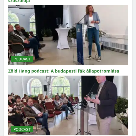
szószólója
PODCAST
Zöld Hang podcast: A budapesti fák állapotromlása
PODCAST