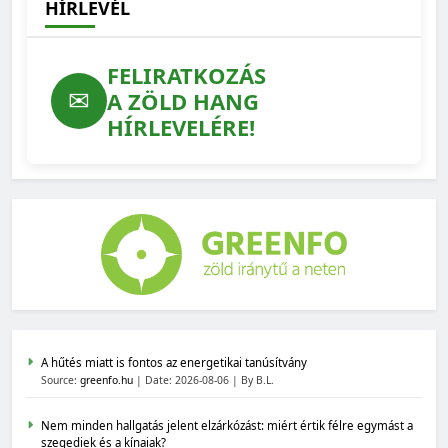
HÍRLEVÉL
FELIRATKOZÁS
✉
A ZÖLD HANG
HÍRLEVELÉRE!
A hűtés miatt is fontos az energetikai tanúsítvány
Source:
greenfo.hu
Date: 2026-08-06
By B.L.
Nem minden hallgatás jelent elzárkózást: miért értik félre egymást a
szegediek és a kínaiak?