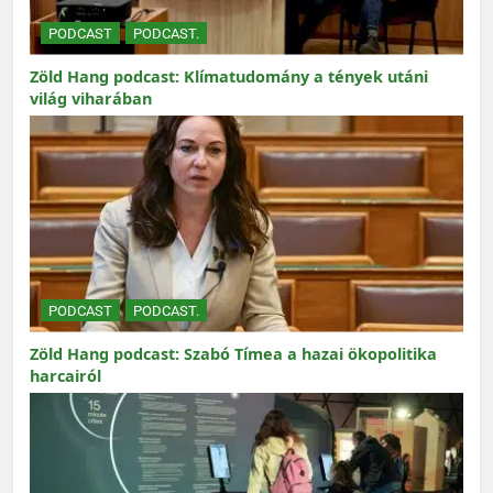
PODCAST
PODCAST.
Zöld Hang podcast: Klímatudomány a tények utáni
világ viharában
PODCAST
PODCAST.
Zöld Hang podcast: Szabó Tímea a hazai ökopolitika
harcairól