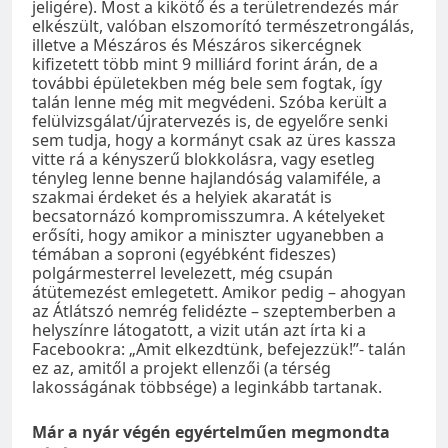
jeligére). Most a kikötő és a területrendezés már
elkészült, valóban elszomorító természetrongálás,
illetve a Mészáros és Mészáros sikercégnek
kifizetett több mint 9 milliárd forint árán, de a
további épületekben még bele sem fogtak, így
talán lenne még mit megvédeni. Szóba került a
felülvizsgálat/újratervezés is, de egyelőre senki
sem tudja, hogy a kormányt csak az üres kassza
vitte rá a kényszerű blokkolásra, vagy esetleg
tényleg lenne benne hajlandóság valamiféle, a
szakmai érdeket és a helyiek akaratát is
becsatornázó kompromisszumra. A kételyeket
erősíti, hogy amikor a miniszter ugyanebben a
témában a soproni (egyébként fideszes)
polgármesterrel levelezett, még csupán
átütemezést emlegetett. Amikor pedig – ahogyan
az Átlátszó nemrég felidézte – szeptemberben a
helyszínre látogatott, a vizit után azt írta ki a
Facebookra: „Amit elkezdtünk, befejezzük!”- talán
ez az, amitől a projekt ellenzői (a térség
lakosságának többsége) a leginkább tartanak.
Már a nyár végén egyértelműen megmondta