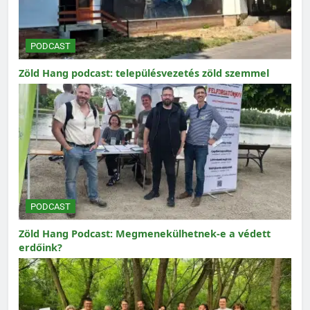
PODCAST
Zöld Hang podcast: településvezetés zöld szemmel
PODCAST
Zöld Hang Podcast: Megmenekülhetnek-e a védett
erdőink?