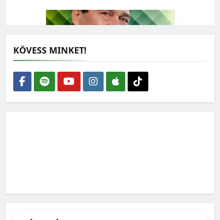
KÖVESS MINKET!
Lehet-e rendszerkritika nélkül zöldnek lenni?
2026-07-27
Ilyen lehetne a védett erdeink jövője – feladatlista a
WWF-től
2026-07-15