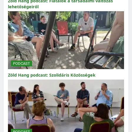
Zöld Hang podcast: Fiatalok a társadalmi változás
lehetőségeiről
PODCAST
Zöld Hang podcast: Szolidáris Közösségek
PODCAST