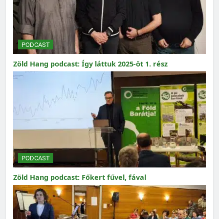
PODCAST
Zöld Hang podcast: Így láttuk 2025-öt 1. rész
PODCAST
Zöld Hang podcast: Főkert fűvel, fával