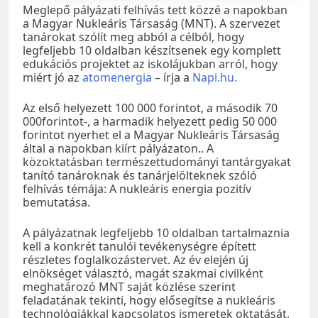
Meglepő pályázati felhívás tett közzé a napokban
a Magyar Nukleáris Társaság (MNT). A szervezet
tanárokat szólít meg abból a célból, hogy
legfeljebb 10 oldalban készítsenek egy komplett
edukációs projektet az iskolájukban arról, hogy
miért jó az
atomenergia
– írja a
Napi.hu.
Az első helyezett 100 000 forintot, a második 70
000forintot-, a harmadik helyezett pedig 50 000
forintot nyerhet el a Magyar Nukleáris Társaság
által a napokban kiírt pályázaton.. A
közoktatásban természettudományi tantárgyakat
tanító tanároknak és tanárjelölteknek szóló
felhívás témája: A nukleáris energia pozitív
bemutatása.
A pályázatnak legfeljebb 10 oldalban tartalmaznia
kell a konkrét tanulói tevékenységre épített
részletes foglalkozástervet. Az év elején új
elnökséget választó, magát szakmai civilként
meghatározó MNT saját közlése szerint
feladatának tekinti, hogy elősegítse a nukleáris
technológiákkal kapcsolatos ismeretek oktatását,