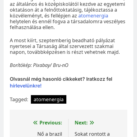
az általános és középiskolától kezdve az egyetemi
oktatáson át a felnőttoktatásig, tájékoztassa a
közvéleményt, és fellépjen az
atomenergia
helytelen és ennél fogva a társadalomra veszélyes
felhasználása ellen.
A most kiírt, szeptemberig beadható pályázat
nyertesei a Társaság által szervezett szakmai
napon, továbbképzésen is részt vehetnek majd.
Borítókép: Pixabay/ Bru-nO
Olvasnál még hasonló cikkeket? Iratkozz fel
hírlevelünkre!
Tagged:
atomenergia
Bejegyzés
Previous:
Next:
navigáció
Nő a brazil
Sokat rontott a