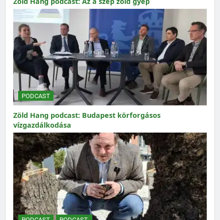
Zöld Hang podcast: Az a szép zöld gyep
PODCAST
Zöld Hang podcast: Budapest körforgásos
vízgazdálkodása
PODCAST
PODCAST.