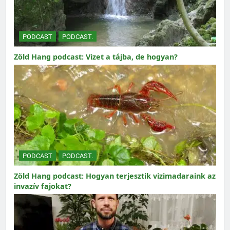
PODCAST
PODCAST.
Zöld Hang podcast: Vizet a tájba, de hogyan?
PODCAST
PODCAST.
Zöld Hang podcast: Hogyan terjesztik vizimadaraink az
invazív fajokat?