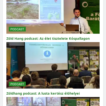
PODCAST
Zöld Hang podcast: Az élet tisztelete Kóspallagon
PODCAST
Zöldhang podcast: A lusta kertész élőhelyei