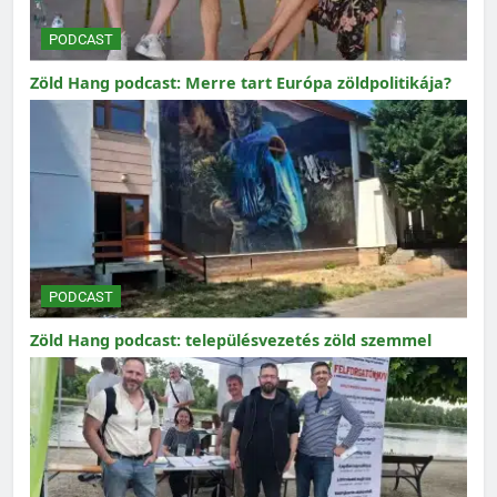
PODCAST
Zöld Hang podcast: Merre tart Európa zöldpolitikája?
PODCAST
Zöld Hang podcast: településvezetés zöld szemmel