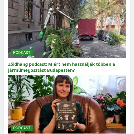
PODCAST
Zöldhang podcast: Miért nem használják többen a
járműmegosztást Budapesten?
PODCAST