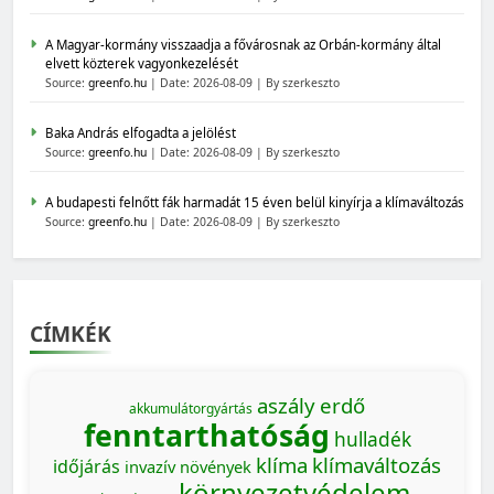
A Magyar-kormány visszaadja a fővárosnak az Orbán-kormány által
elvett közterek vagyonkezelését
Source:
greenfo.hu
Date: 2026-08-09
By szerkeszto
Baka András elfogadta a jelölést
Source:
greenfo.hu
Date: 2026-08-09
By szerkeszto
A budapesti felnőtt fák harmadát 15 éven belül kinyírja a klímaváltozás
Source:
greenfo.hu
Date: 2026-08-09
By szerkeszto
CÍMKÉK
aszály
erdő
akkumulátorgyártás
fenntarthatóság
hulladék
klíma
klímaváltozás
időjárás
invazív növények
környezetvédelem