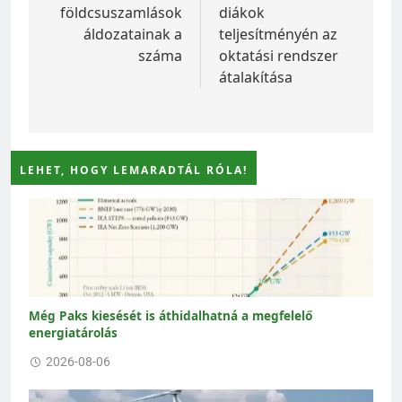
földcsuszamlások
diákok
áldozatainak a
teljesítményén az
száma
oktatási rendszer
átalakítása
LEHET, HOGY LEMARADTÁL RÓLA!
Még Paks kiesését is áthidalhatná a megfelelő
energiatárolás
2026-08-06