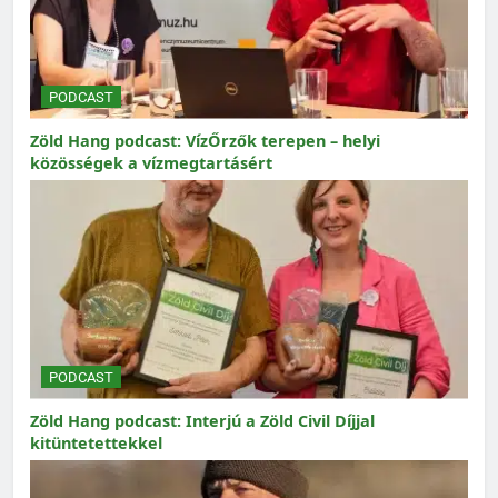
PODCAST
Zöld Hang podcast: VízŐrzők terepen – helyi
közösségek a vízmegtartásért
PODCAST
Zöld Hang podcast: Interjú a Zöld Civil Díjjal
kitüntetettekkel