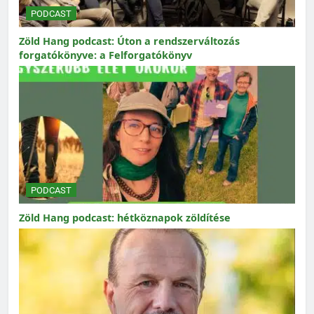
PODCAST
Zöld Hang podcast: Úton a rendszerváltozás
forgatókönyve: a Felforgatókönyv
PODCAST
Zöld Hang podcast: hétköznapok zöldítése