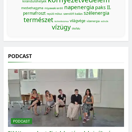
kirándulóhelyek
napenergia
paks II.
medvehagyma
miyawaki erdő
szélenergia
permafroszt
szendőfi balázs
repülő mókus
természet
világvége
vízenergia
technofasizmus
vízőrzők
vízügy
ökofalu
PODCAST
PODCAST