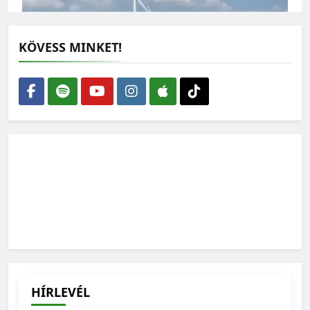
KÖVESS MINKET!
Épüljenek szélerőművek – de ne bárhová
2026-08-05
Vízmegtartás: a jövő évi termés sorsa a tét
2026-08-04
HÍRLEVÉL