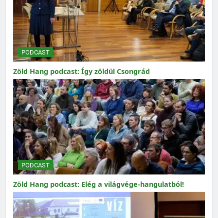
PODCAST
Zöld Hang podcast: Így zöldül Csongrád
PODCAST
Zöld Hang podcast: Elég a világvége-hangulatból!