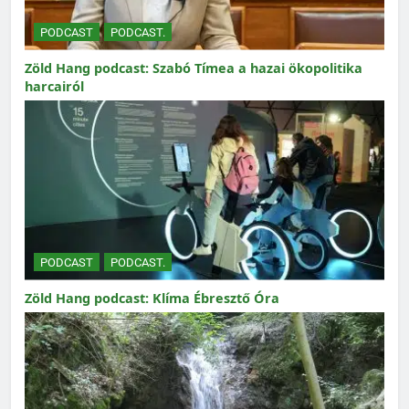
PODCAST
PODCAST.
Zöld Hang podcast: Szabó Tímea a hazai ökopolitika
harcairól
PODCAST
PODCAST.
Zöld Hang podcast: Klíma Ébresztő Óra