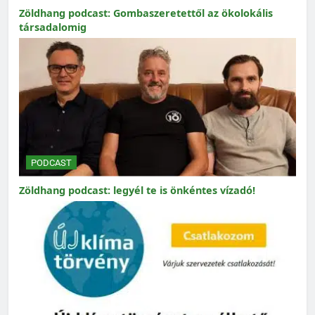
Zöldhang podcast: Gombaszeretettől az ökolokális
társadalomig
PODCAST
Zöldhang podcast: legyél te is önkéntes vízadó!