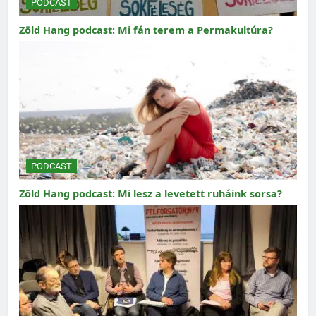
PODCAST
Zöld Hang podcast: Mi fán terem a Permakultúra?
PODCAST
Zöld Hang podcast: Mi lesz a levetett ruháink sorsa?