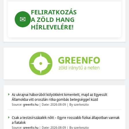
FELIRATKOZÁS
✉
A ZÖLD HANG
HÍRLEVELÉRE!
Az ukrajnai háborúból kölyökként kimentett, majd az Egyesült
Államokba vitt oroszlán ritka gombás betegséggel küzd
Source:
greenfo.hu
Date: 2026-08-09
By szerkeszto
Csak a testzsírszázalék nőtt – Egyre rosszabb fizikai állapotban vannak
a fiatalok
Source:
greenfo.hu
Date: 2026-08-09
By szerkeszto