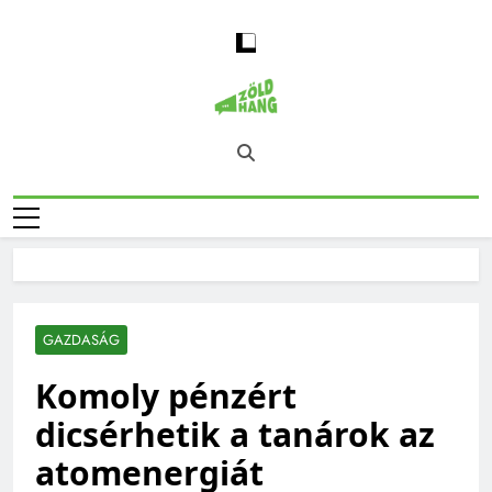
Skip
to
content
Magyarország
Zöld Hang – Természet, Klímaváltozás,
Zöld Hangja
Fenntarthatóság, Jövő
GAZDASÁG
Komoly pénzért
dicsérhetik a tanárok az
atomenergiát