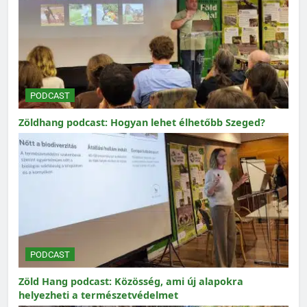
PODCAST
Zöldhang podcast: Hogyan lehet élhetőbb Szeged?
PODCAST
Zöld Hang podcast: Közösség, ami új alapokra
helyezheti a természetvédelmet