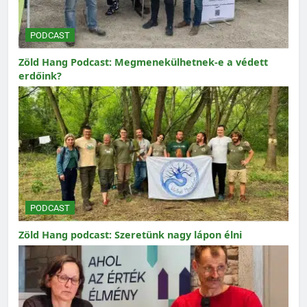
PODCAST
Zöld Hang Podcast: Megmenekülhetnek-e a védett
erdőink?
PODCAST
Zöld Hang podcast: Szeretünk nagy lápon élni