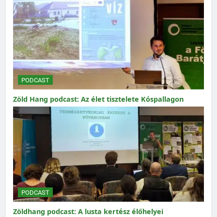
PODCAST
Zöld Hang podcast: Az élet tisztelete Kóspallagon
PODCAST
Zöldhang podcast: A lusta kertész élőhelyei