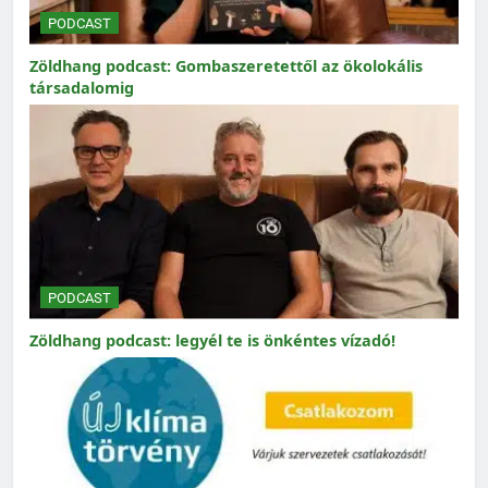
PODCAST
Zöldhang podcast: Gombaszeretettől az ökolokális
társadalomig
PODCAST
Zöldhang podcast: legyél te is önkéntes vízadó!