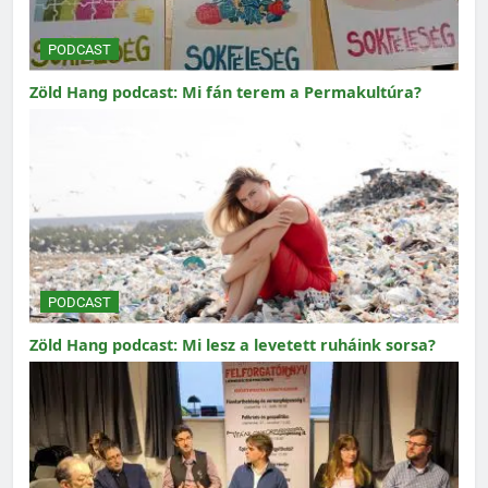
PODCAST
Zöld Hang podcast: Mi fán terem a Permakultúra?
PODCAST
Zöld Hang podcast: Mi lesz a levetett ruháink sorsa?