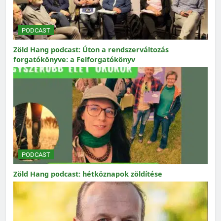
PODCAST
Zöld Hang podcast: Úton a rendszerváltozás
forgatókönyve: a Felforgatókönyv
PODCAST
Zöld Hang podcast: hétköznapok zöldítése