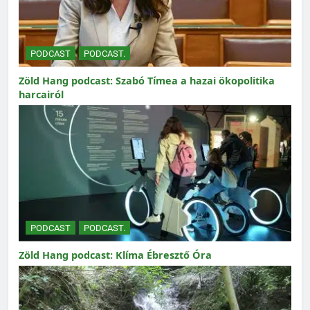
PODCAST
PODCAST.
Zöld Hang podcast: Szabó Tímea a hazai ökopolitika
harcairól
PODCAST
PODCAST.
Zöld Hang podcast: Klíma Ébresztő Óra