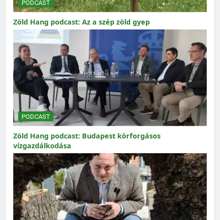
PODCAST
Zöld Hang podcast: Az a szép zöld gyep
PODCAST
Zöld Hang podcast: Budapest körforgásos
vízgazdálkodása