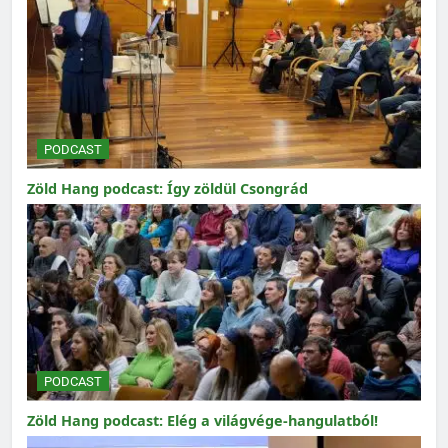
PODCAST
Zöld Hang podcast: Így zöldül Csongrád
PODCAST
Zöld Hang podcast: Elég a világvége-hangulatból!