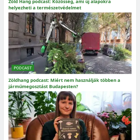
Zöld Hang podcast: Közösség, ami új alapokra
helyezheti a természetvédelmet
PODCAST
Zöldhang podcast: Miért nem használják többen a
járműmegosztást Budapesten?