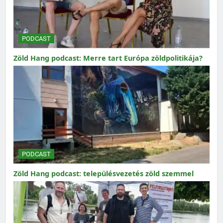
PODCAST
Zöld Hang podcast: Merre tart Európa zöldpolitikája?
PODCAST
Zöld Hang podcast: településvezetés zöld szemmel