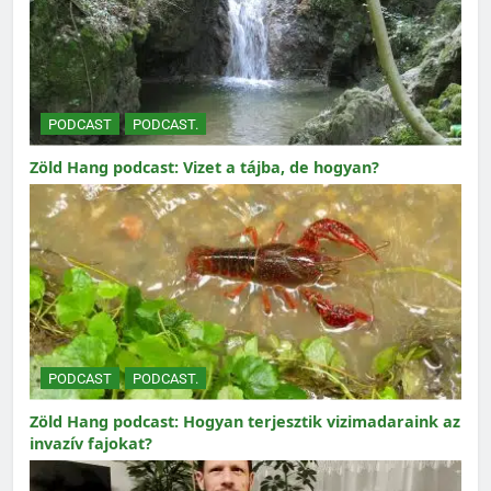
PODCAST
PODCAST.
Zöld Hang podcast: Vizet a tájba, de hogyan?
PODCAST
PODCAST.
Zöld Hang podcast: Hogyan terjesztik vizimadaraink az
invazív fajokat?