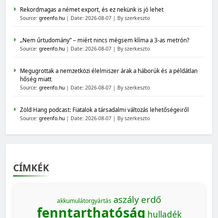
Rekordmagas a német export, és ez nekünk is jó lehet
Source:
greenfo.hu
Date: 2026-08-07
By szerkeszto
„Nem űrtudomány” – miért nincs mégsem klíma a 3-as metrón?
Source:
greenfo.hu
Date: 2026-08-07
By szerkeszto
Megugrottak a nemzetközi élelmiszer árak a háborúk és a példátlan
hőség miatt
Source:
greenfo.hu
Date: 2026-08-07
By szerkeszto
Zöld Hang podcast: Fiatalok a társadalmi változás lehetőségeiről
Source:
greenfo.hu
Date: 2026-08-07
By szerkeszto
CÍMKÉK
aszály
erdő
akkumulátorgyártás
fenntarthatóság
hulladék