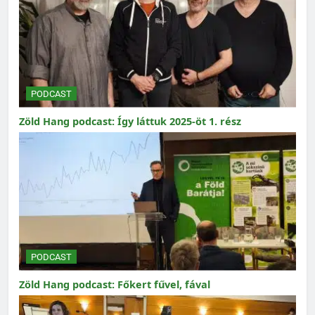
PODCAST
Zöld Hang podcast: Így láttuk 2025-öt 1. rész
PODCAST
Zöld Hang podcast: Főkert fűvel, fával