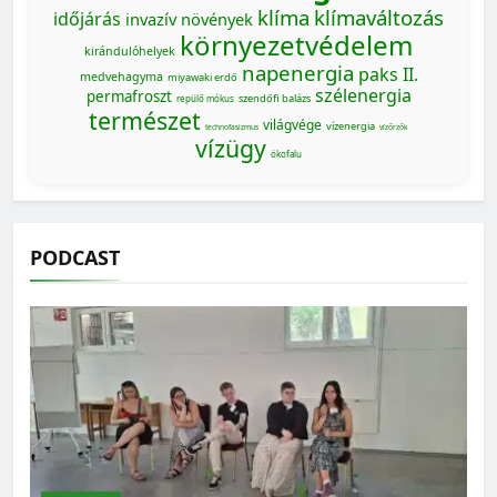
klíma
klímaváltozás
időjárás
invazív növények
környezetvédelem
kirándulóhelyek
napenergia
paks II.
medvehagyma
miyawaki erdő
szélenergia
permafroszt
szendőfi balázs
repülő mókus
természet
világvége
vízenergia
technofasizmus
vízőrzők
vízügy
ökofalu
PODCAST