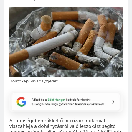
Borítókép: Pixabay/geralt
A többségében rákkeltő nitrózaminok miatt
visszahívja a dohányzásról való leszokást segítő
gyógyszerének teljes készletét a Pfizer. A külföldön