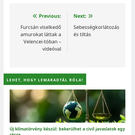
Bejegyzés
Previous:
Next:
navigáció
Furcsán viselkedő
Sebességkorlátozás
amurokat láttak a
és tiltás
Velencei-tóban –
videóval
LEHET, HOGY LEMARADTÁL RÓLA!
Új klímatörvény készül: bekerülhet a civil javaslatok egy
része