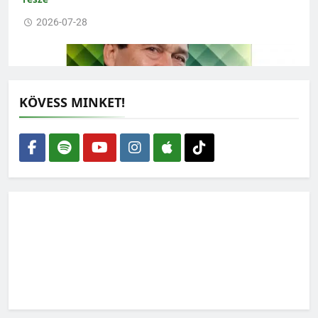
2026-07-28
KÖVESS MINKET!
Lehet-e rendszerkritika nélkül zöldnek lenni?
2026-07-27
Ilyen lehetne a védett erdeink jövője – feladatlista a
WWF-től
2026-07-15