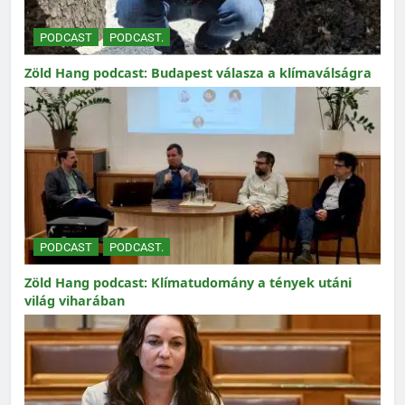
PODCAST
PODCAST.
Zöld Hang podcast: Budapest válasza a klímaválságra
PODCAST
PODCAST.
Zöld Hang podcast: Klímatudomány a tények utáni
világ viharában