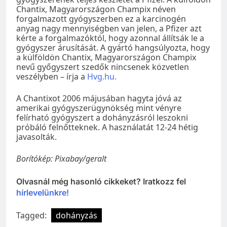
Chantix, Magyarországon Champix néven
forgalmazott gyógyszerben ez a karcinogén
anyag nagy mennyiségben van jelen, a Pfizer azt
kérte a forgalmazóktól, hogy azonnal állítsák le a
gyógyszer árusítását. A gyártó hangsúlyozta, hogy
a külföldön Chantix, Magyarországon Champix
nevű győgyszert szedők nincsenek közvetlen
veszélyben – írja a
Hvg.hu.
A Chantixot 2006 májusában hagyta jóvá az
amerikai gyógyszerügynökség mint vényre
felírható gyógyszert a dohányzásról leszokni
próbáló felnőtteknek. A használatát 12-24 hétig
javasolták.
Borítókép: Pixabay/geralt
Olvasnál még hasonló cikkeket? Iratkozz fel
hírlevelünkre!
Tagged:
dohányzás