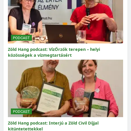
PODCAST
Zöld Hang podcast: VízŐrzők terepen – helyi
közösségek a vízmegtartásért
PODCAST
Zöld Hang podcast: Interjú a Zöld Civil Díjjal
kitüntetettekkel