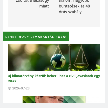
Zsoltot a lakásügy
tilalom, nagyobb
miatt
büntetések és 48
órás szabály
LEHET, HOGY LEMARADTÁL RÓLA!
Új klímatörvény készül: bekerülhet a civil javaslatok egy
része
2026-07-28