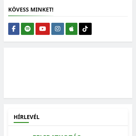
KÖVESS MINKET!
Lehet-e rendszerkritika nélkül zöldnek lenni?
2026-07-27
Ilyen lehetne a védett erdeink jövője – feladatlista a
WWF-től
2026-07-15
HÍRLEVÉL