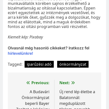
munkavállalók körében sajnos érzékelhető a
bizalmatlanság az oltással kapcsolatban. Éppen
ezért egyeztettek az intézmények vezetőivel, és
arra kérték őket, győzzék meg a dolgozókat, hogy
mind az ellátottak, mind a maguk érdekében
fontos az oltási programban való részvétel.
Kiemelt kép: Pixabay
Olvasnál még hasonló cikkeket? Iratkozz fel
hírlevelünkre!
Tagged:
iparűzési adó
önkormányzat
Bejegyzés
Previous:
Next:
navigáció
A Budavári
Új rend lép életbe a
Önkormányzat
Balatonnál:
beperli Bayer
megduplázott