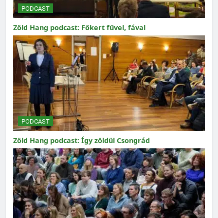
PODCAST
Zöld Hang podcast: Főkert fűvel, fával
PODCAST
Zöld Hang podcast: Így zöldül Csongrád