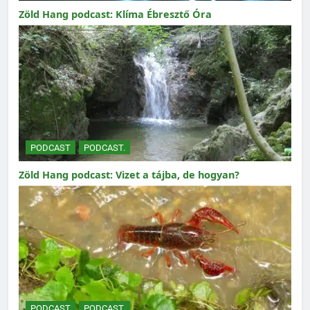
Zöld Hang podcast: Klíma Ébresztő Óra
PODCAST
PODCAST.
Zöld Hang podcast: Vizet a tájba, de hogyan?
PODCAST
PODCAST.