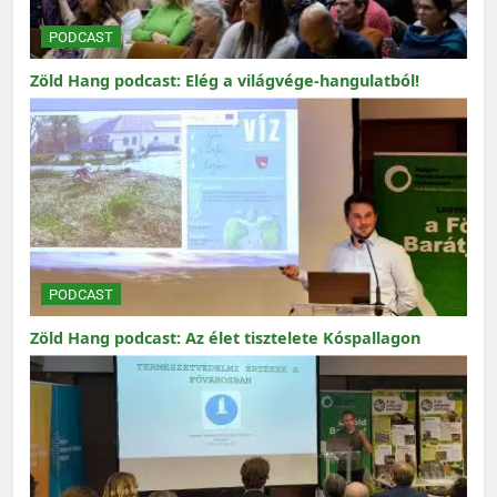
PODCAST
Zöld Hang podcast: Elég a világvége-hangulatból!
PODCAST
Zöld Hang podcast: Az élet tisztelete Kóspallagon