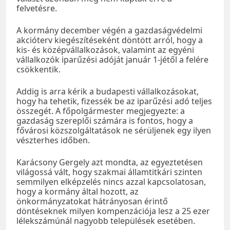
felvetésre.
A kormány december végén a gazdaságvédelmi
akcióterv kiegészítéseként döntött arról, hogy a
kis- és középvállalkozások, valamint az egyéni
vállalkozók iparűzési adóját január 1-jétől a felére
csökkentik.
Addig is arra kérik a budapesti vállalkozásokat,
hogy ha tehetik, fizessék be az iparűzési adó teljes
összegét. A főpolgármester megjegyezte: a
gazdaság szereplői számára is fontos, hogy a
fővárosi közszolgáltatások ne sérüljenek egy ilyen
vészterhes időben.
Karácsony Gergely azt mondta, az egyeztetésen
világossá vált, hogy szakmai államtitkári szinten
semmilyen elképzelés nincs azzal kapcsolatosan,
hogy a kormány által hozott, az
önkormányzatokat hátrányosan érintő
döntéseknek milyen kompenzációja lesz a 25 ezer
lélekszámúnál nagyobb települések esetében.