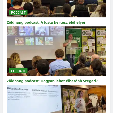
PODCAST
Zöldhang podcast: A lusta kertész élőhelyei
PODCAST
Zöldhang podcast: Hogyan lehet élhetőbb Szeged?