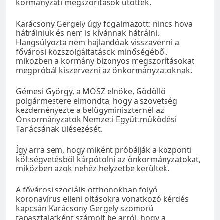
kormányzati megszorítások ütöttek.
Karácsony Gergely úgy fogalmazott: nincs hova
hátrálniuk és nem is kívánnak hátrálni.
Hangsúlyozta nem hajlandóak visszavenni a
fővárosi közszolgáltatások minőségéből,
miközben a kormány bizonyos megszorításokat
megpróbál kiszervezni az önkormányzatoknak.
Gémesi György, a MÖSZ elnöke, Gödöllő
polgármestere elmondta, hogy a szövetség
kezdeményezte a belügyminiszternél az
Önkormányzatok Nemzeti Együttműködési
Tanácsának ülésezését.
Így arra sem, hogy miként próbálják a központi
költségvetésből kárpótolni az önkormányzatokat,
miközben azok nehéz helyzetbe kerültek.
A fővárosi szociális otthonokban folyó
koronavírus elleni oltásokra vonatkozó kérdés
kapcsán Karácsony Gergely szomorú
tapasztalatként számolt be arról, hogy a