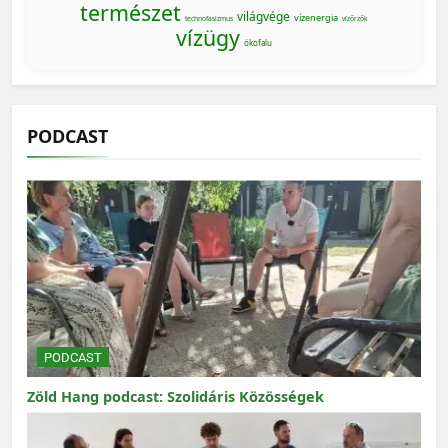
természet
világvége
vízenergia
technofasizmus
vízőrzők
vízügy
ökofalu
PODCAST
PODCAST
Zöld Hang podcast: Szolidáris Közösségek