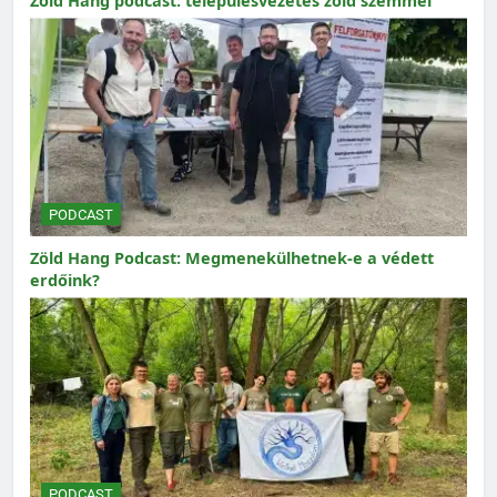
Zöld Hang podcast: településvezetés zöld szemmel
PODCAST
Zöld Hang Podcast: Megmenekülhetnek-e a védett
erdőink?
PODCAST