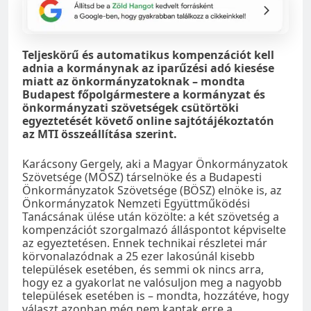
Teljeskörű és automatikus kompenzációt kell
adnia a kormánynak az iparűzési adó kiesése
miatt az önkormányzatoknak – mondta
Budapest főpolgármestere a kormányzat és
önkormányzati szövetségek csütörtöki
egyeztetését követő online sajtótájékoztatón
az MTI összeállítása szerint.
Karácsony Gergely, aki a Magyar Önkormányzatok
Szövetsége (MÖSZ) társelnöke és a Budapesti
Önkormányzatok Szövetsége (BÖSZ) elnöke is, az
Önkormányzatok Nemzeti Együttműködési
Tanácsának ülése után közölte: a két szövetség a
kompenzációt szorgalmazó álláspontot képviselte
az egyeztetésen. Ennek technikai részletei már
körvonalazódnak a 25 ezer lakosúnál kisebb
települések esetében, és semmi ok nincs arra,
hogy ez a gyakorlat ne valósuljon meg a nagyobb
települések esetében is – mondta, hozzátéve, hogy
választ azonban még nem kaptak erre a