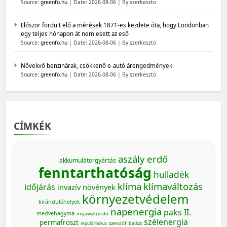
Source:
greenfo.hu
Date: 2026-08-06
By szerkeszto
Először fordult elő a mérések 1871-es kezdete óta, hogy Londonban
egy teljes hónapon át nem esett az eső
Source:
greenfo.hu
Date: 2026-08-06
By szerkeszto
Nővekvő benzinárak, csökkenő e-autó árengedmények
Source:
greenfo.hu
Date: 2026-08-06
By szerkeszto
CÍMKÉK
aszály
erdő
akkumulátorgyártás
fenntarthatóság
hulladék
klíma
klímaváltozás
időjárás
invazív növények
környezetvédelem
kirándulóhelyek
napenergia
paks II.
medvehagyma
miyawaki erdő
szélenergia
permafroszt
szendőfi balázs
repülő mókus