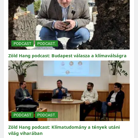
PODCAST
PODCAST.
Zöld Hang podcast: Budapest válasza a klímaválságra
PODCAST
PODCAST.
Zöld Hang podcast: Klímatudomány a tények utáni
világ viharában