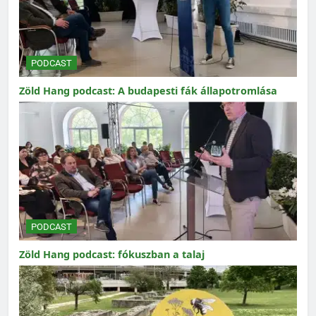
PODCAST
Zöld Hang podcast: A budapesti fák állapotromlása
PODCAST
Zöld Hang podcast: fókuszban a talaj