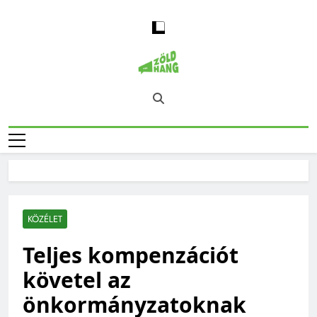
Skip
to
content
Magyarország
Zöld Hang – Természet, Klímaváltozás,
Zöld Hangja
Fenntarthatóság, Jövő
KÖZÉLET
Teljes kompenzációt
követel az
önkormányzatoknak