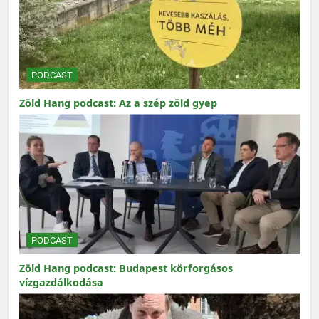
PODCAST
Zöld Hang podcast: Az a szép zöld gyep
PODCAST
Zöld Hang podcast: Budapest körforgásos
vízgazdálkodása