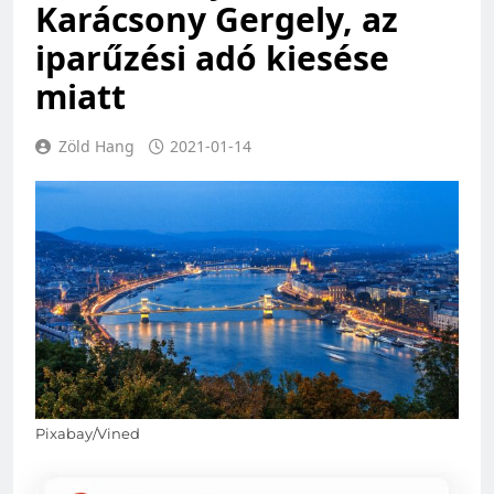
Karácsony Gergely, az
iparűzési adó kiesése
miatt
Zöld Hang
2021-01-14
Pixabay/Vined