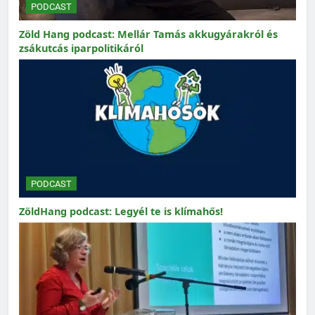
PODCAST
Zöld Hang podcast: Mellár Tamás akkugyárakról és
zsákutcás iparpolitikáról
PODCAST
ZöldHang podcast: Legyél te is klímahős!