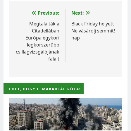
Bejegyzés
Previous:
Next:
navigáció
Megtalálták a
Black Friday helyett
Citadellában
Ne vásárolj semmit!
Európa egykori
nap
legkorszerűbb
csillagvizsgálójának
falait
LEHET, HOGY LEMARADTÁL RÓLA!