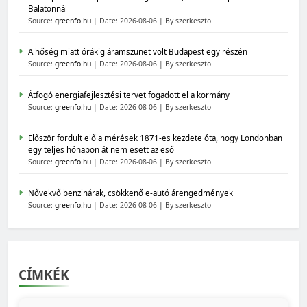
Balatonnál
Source:
greenfo.hu
Date: 2026-08-06
By szerkeszto
A hőség miatt órákig áramszünet volt Budapest egy részén
Source:
greenfo.hu
Date: 2026-08-06
By szerkeszto
Átfogó energiafejlesztési tervet fogadott el a kormány
Source:
greenfo.hu
Date: 2026-08-06
By szerkeszto
Először fordult elő a mérések 1871-es kezdete óta, hogy Londonban
egy teljes hónapon át nem esett az eső
Source:
greenfo.hu
Date: 2026-08-06
By szerkeszto
Nővekvő benzinárak, csökkenő e-autó árengedmények
Source:
greenfo.hu
Date: 2026-08-06
By szerkeszto
CÍMKÉK