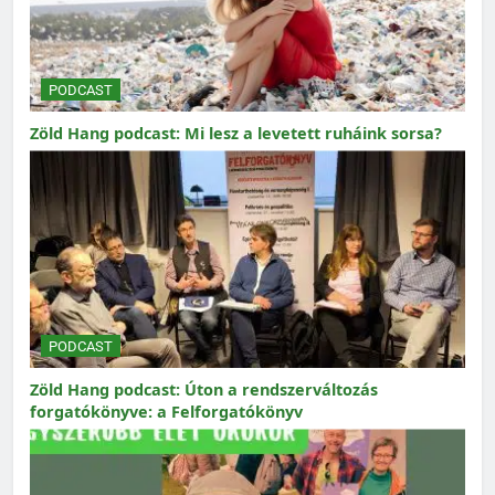
PODCAST
Zöld Hang podcast: Mi lesz a levetett ruháink sorsa?
PODCAST
Zöld Hang podcast: Úton a rendszerváltozás
forgatókönyve: a Felforgatókönyv