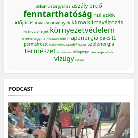
aszály
erdő
akkumulátorgyártás
fenntarthatóság
hulladék
klíma
klímaváltozás
időjárás
invazív növények
környezetvédelem
kirándulóhelyek
napenergia
paks II.
medvehagyma
miyawaki erdő
szélenergia
permafroszt
szendőfi balázs
repülő mókus
természet
világvége
vízenergia
technofasizmus
vízőrzők
vízügy
ökofalu
PODCAST