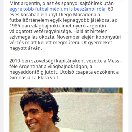
Mint argentin, olasz és spanyol sajtóhírek után
egyre több futballmédium is beszámol róla:
60
éves korában elhunyt Diego Maradona a
futballtörténelem egyik legnagyobb játékosa, az
1986-ban világbajnoki címet nyerő argentin
válogatott vezéregyénisége. Halálát hirtelen
szívmegállás okozta. November elején koponyaűri
vérzés miatt kellett megműteni. Öt gyermeket
hagyott árván.
2010-ben szövetségi kapitányként vezette a Messi-
féle Argentínát a világbajnokságon, a
negyeddöntőig jutott. Utolsó csapata edzőként a
Gimnasia La Plata volt.