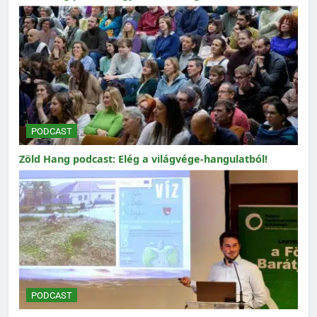
PODCAST
Zöld Hang podcast: Elég a világvége-hangulatból!
PODCAST