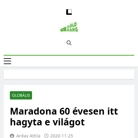
Skip
to
content
Magyarország
Zöld Hang – Természet, Klímaváltozás,
Zöld Hangja
Fenntarthatóság, Jövő
GLOBÁLIS
Maradona 60 évesen itt
hagyta e világot
Arday Attila
2020-11-25