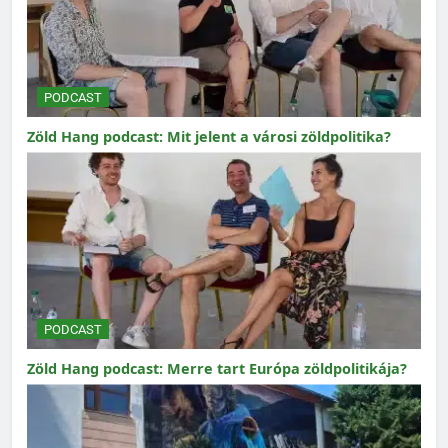
PODCAST
Zöld Hang podcast: Mit jelent a városi zöldpolitika?
PODCAST
Zöld Hang podcast: Merre tart Európa zöldpolitikája?