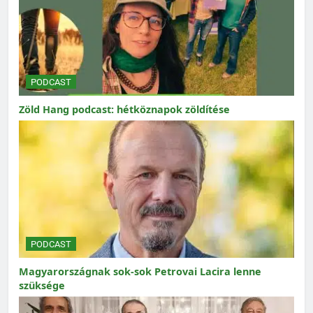
PODCAST
Zöld Hang podcast: hétköznapok zöldítése
PODCAST
Magyarországnak sok-sok Petrovai Lacira lenne
szüksége