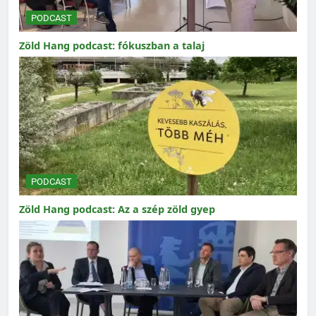
PODCAST
Zöld Hang podcast: fókuszban a talaj
PODCAST
Zöld Hang podcast: Az a szép zöld gyep