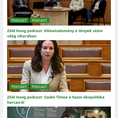
PODCAST
PODCAST.
Zöld Hang podcast: Klímatudomány a tények utáni
világ viharában
PODCAST
PODCAST.
Zöld Hang podcast: Szabó Tímea a hazai ökopolitika
harcairól