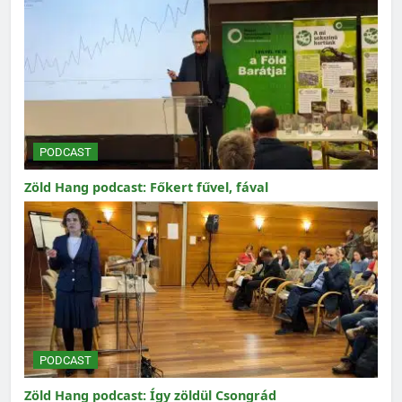
PODCAST
Zöld Hang podcast: Főkert fűvel, fával
PODCAST
Zöld Hang podcast: Így zöldül Csongrád