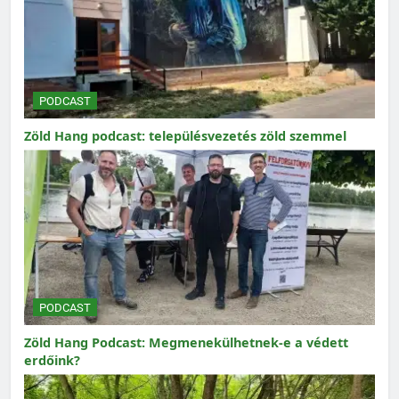
PODCAST
Zöld Hang podcast: településvezetés zöld szemmel
PODCAST
Zöld Hang Podcast: Megmenekülhetnek-e a védett
erdőink?