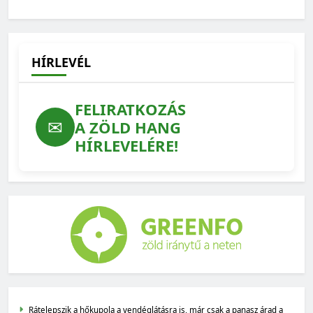
hataloméhsége áll szemben emberek milliárdjainak
érdekeivel
2025-12-02
HÍRLEVÉL
FELIRATKOZÁS
✉
A ZÖLD HANG
HÍRLEVELÉRE!
Rátelepszik a hőkupola a vendéglátásra is, már csak a panasz árad a