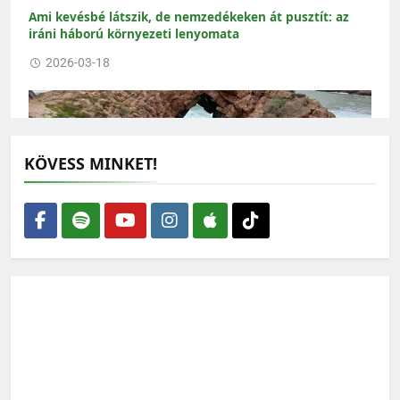
Ami kevésbé látszik, de nemzedékeken át pusztít: az
iráni háború környezeti lenyomata
2026-03-18
KÖVESS MINKET!
Marokkói példa: látványos eredményt hozott a
nejlonzacskók betiltása
2026-03-11
Jordán Ferenc: Maréknyi ember profit- és