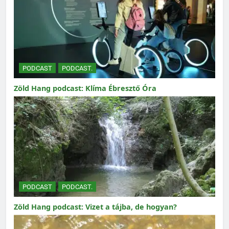
PODCAST
PODCAST.
Zöld Hang podcast: Klíma Ébresztő Óra
PODCAST
PODCAST.
Zöld Hang podcast: Vizet a tájba, de hogyan?