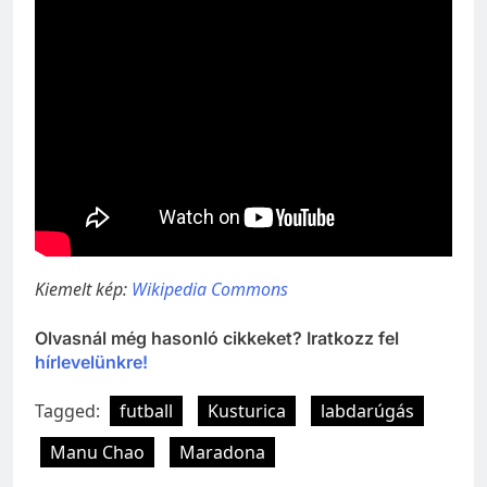
Kiemelt kép:
Wikipedia Commons
Olvasnál még hasonló cikkeket? Iratkozz fel
hírlevelünkre!
Tagged:
futball
Kusturica
labdarúgás
Manu Chao
Maradona