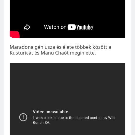
Maradona géniusza és élete többek között a
Kusturicát és Manu Chaót megihlette.