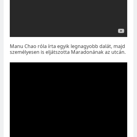
Manu Chao róla írta egyik legnagyobb dalát, majd
személyesen is eljátszotta Maradonának az utcán.