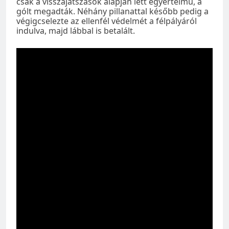
csak a visszajátszások alapján lett egyértelmű, a
gólt megadták. Néhány pillanattal később pedig a
végigcselezte az ellenfél védelmét a félpályáról
indulva, majd lábbal is betalált.