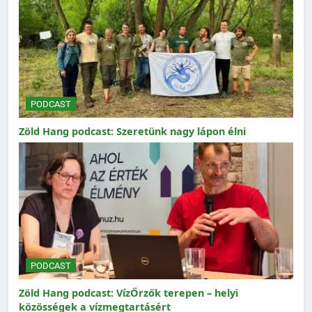
PODCAST
Zöld Hang podcast: Szeretünk nagy lápon élni
PODCAST
Zöld Hang podcast: VízŐrzők terepen – helyi
közösségek a vízmegtartásért