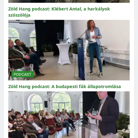
Zöld Hang podcast: Klébert Antal, a harkályok
szószólója
PODCAST
Zöld Hang podcast: A budapesti fák állapotromlása