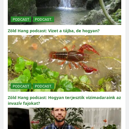
PODCAST
PODCAST.
Zöld Hang podcast: Vizet a tájba, de hogyan?
PODCAST
PODCAST.
Zöld Hang podcast: Hogyan terjesztik vizimadaraink az
invazív fajokat?