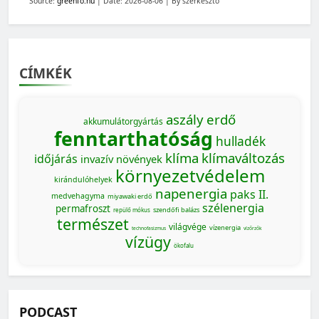
Source:
greenfo.hu
Date: 2026-08-06
By szerkeszto
CÍMKÉK
aszály
erdő
akkumulátorgyártás
fenntarthatóság
hulladék
klíma
klímaváltozás
időjárás
invazív növények
környezetvédelem
kirándulóhelyek
napenergia
paks II.
medvehagyma
miyawaki erdő
szélenergia
permafroszt
szendőfi balázs
repülő mókus
természet
világvége
vízenergia
technofasizmus
vízőrzők
vízügy
ökofalu
PODCAST