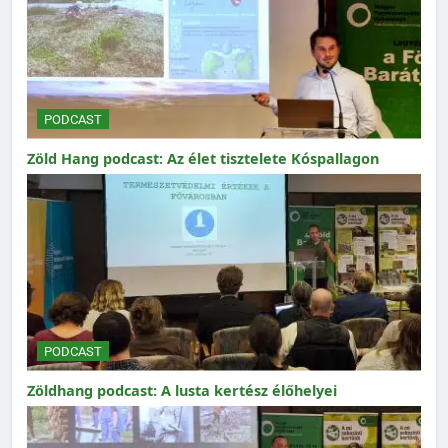
PODCAST
Zöld Hang podcast: Az élet tisztelete Kóspallagon
PODCAST
Zöldhang podcast: A lusta kertész élőhelyei