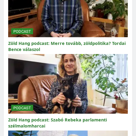
PODCAST
Zöld Hang podcast: Merre tovább, zöldpolitika? Tordai
Bence válaszol
PODCAST
Zöld Hang podcast: Szabó Rebeka parlamenti
szélmalomharcai