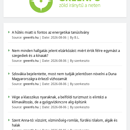
A hűtés miatt is fontos az energetikai tanúsítvány
Source:
greenfo.hu
Date: 2026-08-06
By B.L.
Nem minden hallgatás jelent elzárkózást: miért értik félre egymást a
szegediek és a kínaiak?
Source:
greenfo.hu
Date: 2026-08-06
By szerkeszto
Szlovákia bejelentette, most nem tudják jelentősen növelni a Duna
Magyarországra érkező vízhozamát
Source:
greenfo.hu
Date: 2026-08-06
By szerkeszto
Vége a klasszikus nyaraknak, a belföldi turizmust is elintézi a
klímaváltozás, de a gyógyvízkincsre alig építünk
Source:
greenfo.hu
Date: 2026-08-06
By szerkeszto
Szent Anna-tó: vízszint, vízminőség-romlás, fürdési tilalom, algák és
halak