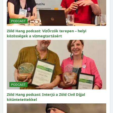
PODCAST
Zöld Hang podcast: VízŐrzők terepen – helyi
közösségek a vízmegtartásért
PODCAST
Zöld Hang podcast: Interjú a Zöld Civil Díjjal
kitüntetettekkel