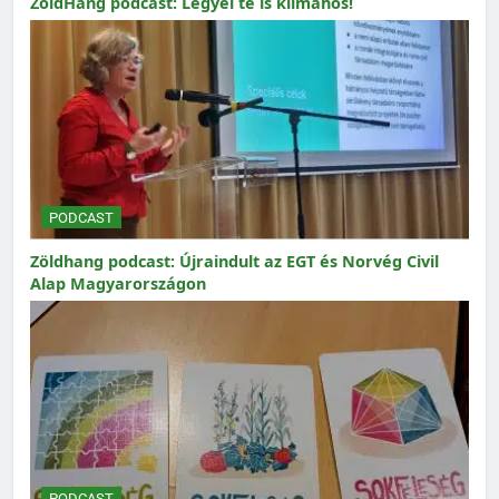
ZöldHang podcast: Legyél te is klímahős!
PODCAST
Zöldhang podcast: Újraindult az EGT és Norvég Civil
Alap Magyarországon
PODCAST