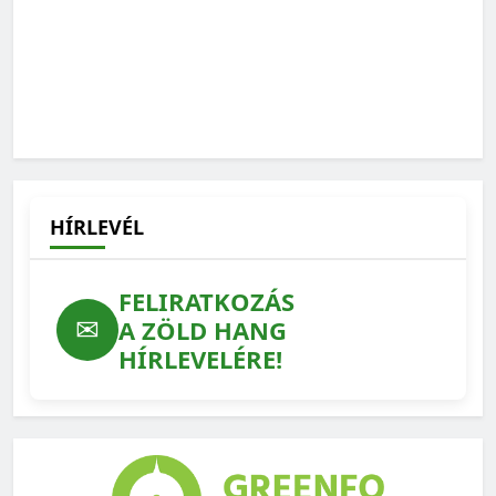
Jordán Ferenc: Maréknyi ember profit- és
hataloméhsége áll szemben emberek milliárdjainak
érdekeivel
2025-12-02
HÍRLEVÉL
FELIRATKOZÁS
✉
A ZÖLD HANG
HÍRLEVELÉRE!