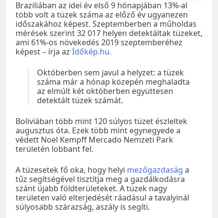
Braziliában az idei év első 9 hónapjában 13%-al
több volt a tüzek száma az előző év ugyanezen
időszakához képest. Szeptemberben a műholdas
mérések szerint 32 017 helyen detektáltak tüzeket,
ami 61%-os növekedés 2019 szeptemberéhez
képest – írja az
Időkép.hu.
Októberben sem javul a helyzet: a tüzek
száma már a hónap közepén meghaladta
az elmúlt két októberben együttesen
detektált tüzek számát.
Boliviában több mint 120 súlyos tüzet észleltek
augusztus óta. Ezek több mint egynegyede a
védett Noel Kempff Mercado Nemzeti Park
területén lobbant fel.
A tüzesetek fő oka, hogy helyi
mezőgazdaság
a
tűz segítségével tisztítja meg a gazdálkodásra
szánt újabb földterületeket. A tüzek nagy
területen való elterjedését ráadásul a tavalyinál
súlyosabb szárazság, aszály is segíti.