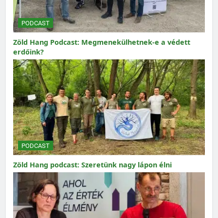
PODCAST
Zöld Hang Podcast: Megmenekülhetnek-e a védett
erdőink?
PODCAST
Zöld Hang podcast: Szeretünk nagy lápon élni