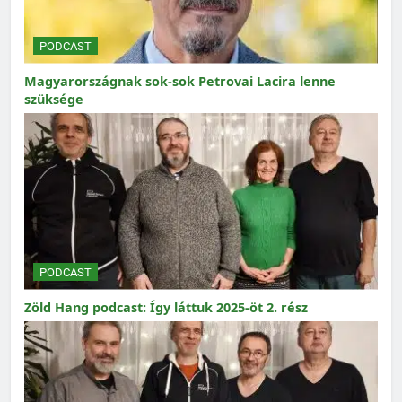
PODCAST
Magyarországnak sok-sok Petrovai Lacira lenne
szüksége
PODCAST
Zöld Hang podcast: Így láttuk 2025-öt 2. rész