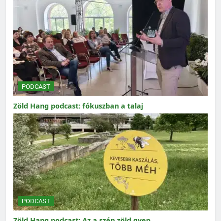
PODCAST
Zöld Hang podcast: fókuszban a talaj
PODCAST
Zöld Hang podcast: Az a szép zöld gyep