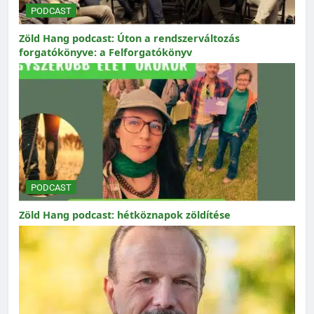
PODCAST
Zöld Hang podcast: Úton a rendszerváltozás
forgatókönyve: a Felforgatókönyv
PODCAST
Zöld Hang podcast: hétköznapok zöldítése