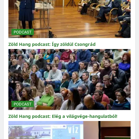
PODCAST
Zöld Hang podcast: Így zöldül Csongrád
PODCAST
Zöld Hang podcast: Elég a világvége-hangulatból!