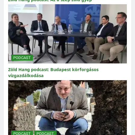
PODCAST
Zöld Hang podcast: Budapest körforgásos
vízgazdálkodása
PODCAST
PODCAST.