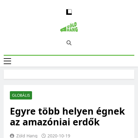
Skip
to
content
Magyarország
Zöld Hang – Természet, Klímaváltozás,
Zöld Hangja
Fenntarthatóság, Jövő
GLOBÁLIS
Egyre több helyen égnek
az amazóniai erdők
Zöld Hang
2020-10-19