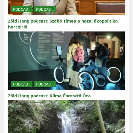
PODCAST
PODCAST.
Zöld Hang podcast: Szabó Tímea a hazai ökopolitika
harcairól
PODCAST
PODCAST.
Zöld Hang podcast: Klíma Ébresztő Óra