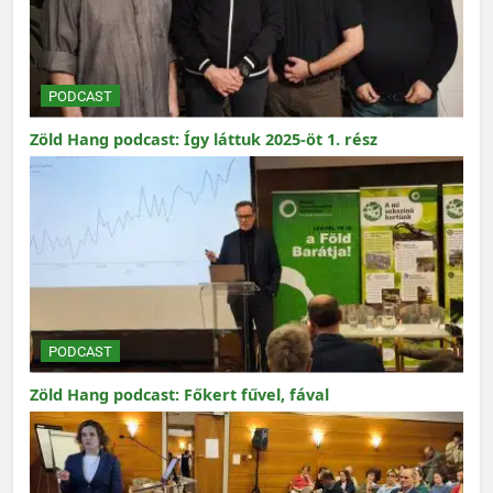
PODCAST
Zöld Hang podcast: Így láttuk 2025-öt 1. rész
PODCAST
Zöld Hang podcast: Főkert fűvel, fával