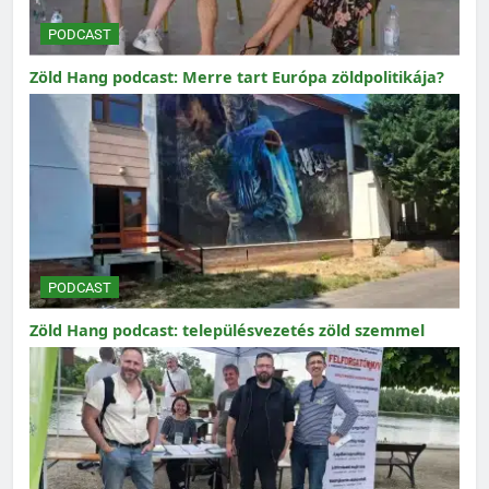
PODCAST
Zöld Hang podcast: Merre tart Európa zöldpolitikája?
PODCAST
Zöld Hang podcast: településvezetés zöld szemmel