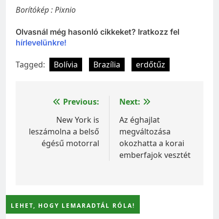
Borítókép : Pixnio
Olvasnál még hasonló cikkeket? Iratkozz fel
hírlevelünkre!
Tagged:
Bolívia
Brazília
erdőtűz
Bejegyzés
Previous:
Next:
navigáció
New York is
Az éghajlat
leszámolna a belső
megváltozása
égésű motorral
okozhatta a korai
emberfajok vesztét
LEHET, HOGY LEMARADTÁL RÓLA!