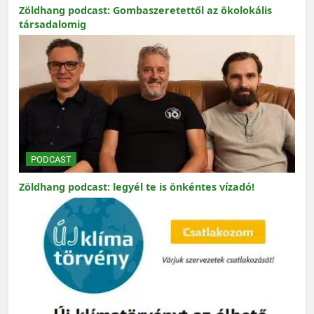
Zöldhang podcast: Gombaszeretettől az ökolokális
társadalomig
PODCAST
Zöldhang podcast: legyél te is önkéntes vízadó!