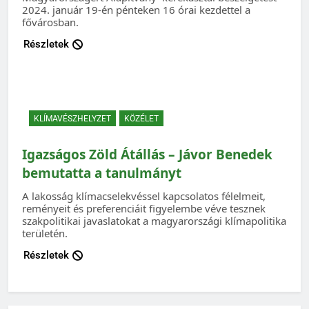
2024. január 19-én pénteken 16 órai kezdettel a
fővárosban.
Részletek
KLÍMAVÉSZHELYZET
KÖZÉLET
Igazságos Zöld Átállás – Jávor Benedek
bemutatta a tanulmányt
A lakosság klímacselekvéssel kapcsolatos félelmeit,
reményeit és preferenciáit figyelembe véve tesznek
szakpolitikai javaslatokat a magyarországi klímapolitika
területén.
Részletek