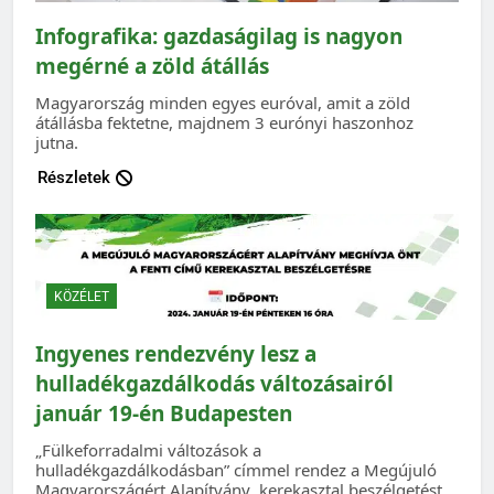
Infografika: gazdaságilag is nagyon
megérné a zöld átállás
Magyarország minden egyes euróval, amit a zöld
átállásba fektetne, majdnem 3 eurónyi haszonhoz
jutna.
Részletek
KÖZÉLET
Ingyenes rendezvény lesz a
hulladékgazdálkodás változásairól
január 19-én Budapesten
„Fülkeforradalmi változások a
hulladékgazdálkodásban” címmel rendez a Megújuló
Magyarországért Alapítvány kerekasztal beszélgetést