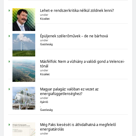
Lehet-e rendszerkritika nélkül zöldnek lenni?
under
Közélet
MAGYARORSZÁG SZÁMOKBAN
Épüljenek szélerőművek – de ne bárhová
Magyarország számokban: Államadósság
under
Gazdaság
Másfélfok: Nem a vízhiány a valódi gond a Velencei-
tónál
under
Közélet
Magyar palagáz: valóban ez vezet az
energiafüggetlenséghez?
under
MAGYARORSZÁG SZÁMOKBAN
Ajánló
,
Magyarország számokban: biogazdálkodás
Gazdaság
Még Paks kiesését is áthidalhatná a megfelelő
energiatárolás
under