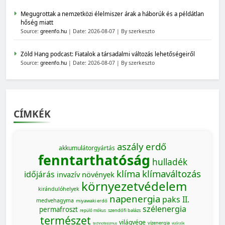
Megugrottak a nemzetközi élelmiszer árak a háborúk és a példátlan
hőség miatt
Source:
greenfo.hu
Date: 2026-08-07
By szerkeszto
Zöld Hang podcast: Fiatalok a társadalmi változás lehetőségeiről
Source:
greenfo.hu
Date: 2026-08-07
By szerkeszto
CÍMKÉK
aszály
erdő
akkumulátorgyártás
fenntarthatóság
hulladék
klíma
klímaváltozás
időjárás
invazív növények
környezetvédelem
kirándulóhelyek
napenergia
paks II.
medvehagyma
miyawaki erdő
szélenergia
permafroszt
szendőfi balázs
repülő mókus
természet
világvége
vízenergia
technofasizmus
vízőrzők