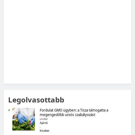
MAGYARORSZÁG SZÁMOKBAN
Magyarország számokban: Vad, vadászat
MAGYARORSZÁG SZÁMOKBAN
Legolvasottabb
Magyarország számokban: Fogyasztói bizalom,
gazdasági várakozások
Fordulat GMO ügyben: a Tisza támogatta a
megengedőbb uniós szabályozást
under
Ajánló
,
Közélet