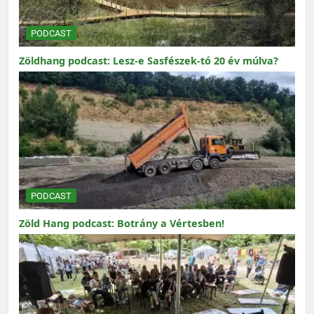
PODCAST
Zöldhang podcast: Lesz-e Sasfészek-tó 20 év múlva?
PODCAST
Zöld Hang podcast: Botrány a Vértesben!