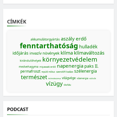
CÍMKÉK
aszály
erdő
akkumulátorgyártás
fenntarthatóság
hulladék
klíma
klímaváltozás
időjárás
invazív növények
környezetvédelem
kirándulóhelyek
napenergia
paks II.
medvehagyma
miyawaki erdő
szélenergia
permafroszt
szendőfi balázs
repülő mókus
természet
világvége
vízenergia
technofasizmus
vízőrzők
vízügy
ökofalu
PODCAST