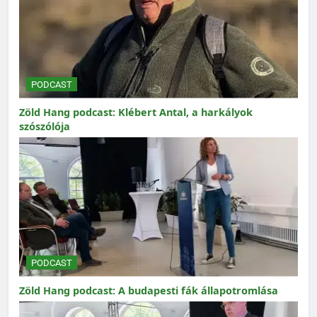
PODCAST
Zöld Hang podcast: Klébert Antal, a harkályok
szószólója
PODCAST
Zöld Hang podcast: A budapesti fák állapotromlása