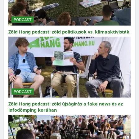
PODCAST
Zöld Hang podcast: zöld politikusok vs. klímaaktivisták
PODCAST
Zöld Hang podcast: zöld újságírás a fake news és az
infodömping korában