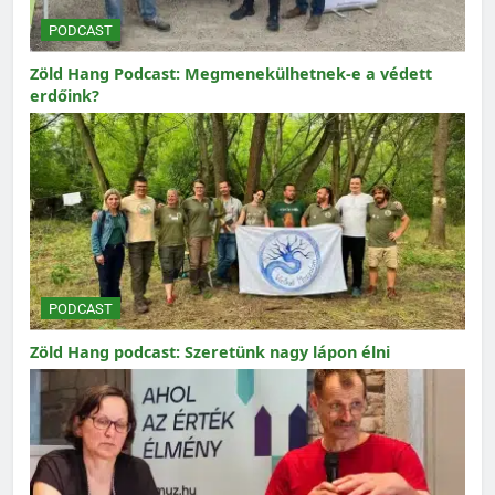
PODCAST
Zöld Hang Podcast: Megmenekülhetnek-e a védett
erdőink?
PODCAST
Zöld Hang podcast: Szeretünk nagy lápon élni