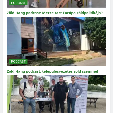
PODCAST
Zöld Hang podcast: Merre tart Európa zöldpolitikája?
PODCAST
Zöld Hang podcast: településvezetés zöld szemmel