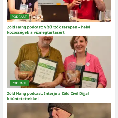
PODCAST
Zöld Hang podcast: VízŐrzők terepen – helyi
közösségek a vízmegtartásért
PODCAST
Zöld Hang podcast: Interjú a Zöld Civil Díjjal
kitüntetettekkel