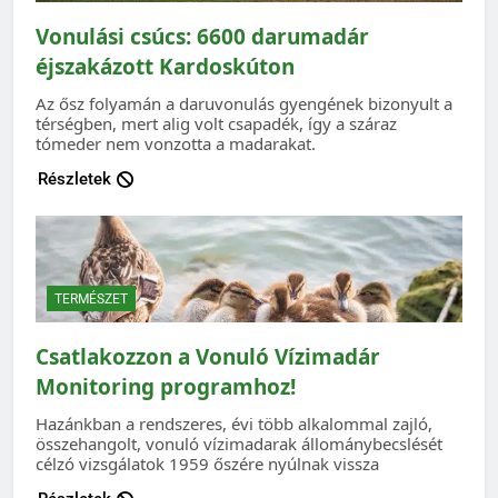
Vonulási csúcs: 6600 darumadár
éjszakázott Kardoskúton
Az ősz folyamán a daruvonulás gyengének bizonyult a
térségben, mert alig volt csapadék, így a száraz
tómeder nem vonzotta a madarakat.
Részletek
TERMÉSZET
Csatlakozzon a Vonuló Vízimadár
Monitoring programhoz!
Hazánkban a rendszeres, évi több alkalommal zajló,
összehangolt, vonuló vízimadarak állománybecslését
célzó vizsgálatok 1959 őszére nyúlnak vissza