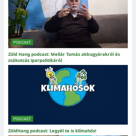
PODCAST
Zöld Hang podcast: Mellár Tamás akkugyárakról és
zsákutcás iparpolitikáról
PODCAST
ZöldHang podcast: Legyél te is klímahős!