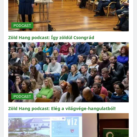
PODCAST
Zöld Hang podcast: Így zöldül Csongrád
PODCAST
Zöld Hang podcast: Elég a világvége-hangulatból!