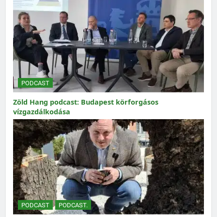
PODCAST
Zöld Hang podcast: Budapest körforgásos
vízgazdálkodása
PODCAST
PODCAST.