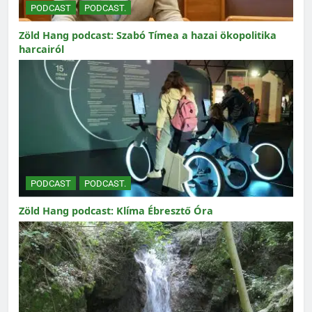
PODCAST
PODCAST.
Zöld Hang podcast: Szabó Tímea a hazai ökopolitika
harcairól
PODCAST
PODCAST.
Zöld Hang podcast: Klíma Ébresztő Óra