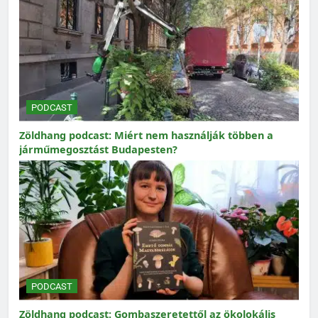
PODCAST
Zöldhang podcast: Miért nem használják többen a
járműmegosztást Budapesten?
PODCAST
Zöldhang podcast: Gombaszeretettől az ökolokális