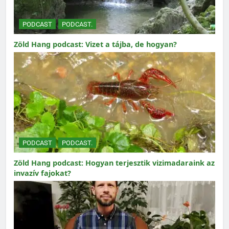
PODCAST
PODCAST.
Zöld Hang podcast: Vizet a tájba, de hogyan?
PODCAST
PODCAST.
Zöld Hang podcast: Hogyan terjesztik vizimadaraink az
invazív fajokat?