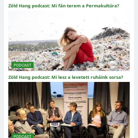
Zöld Hang podcast: Mi fán terem a Permakultúra?
PODCAST
Zöld Hang podcast: Mi lesz a levetett ruháink sorsa?
PODCAST