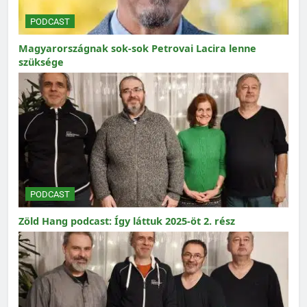
PODCAST
Magyarországnak sok-sok Petrovai Lacira lenne
szüksége
PODCAST
Zöld Hang podcast: Így láttuk 2025-öt 2. rész