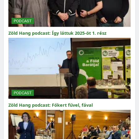
PODCAST
Zöld Hang podcast: Így láttuk 2025-öt 1. rész
PODCAST
Zöld Hang podcast: Főkert fűvel, fával