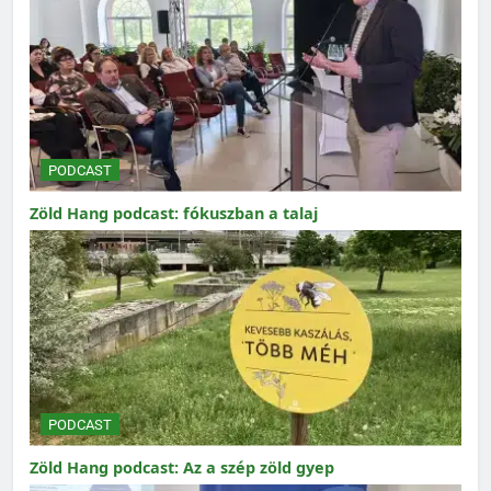
PODCAST
Zöld Hang podcast: fókuszban a talaj
PODCAST
Zöld Hang podcast: Az a szép zöld gyep