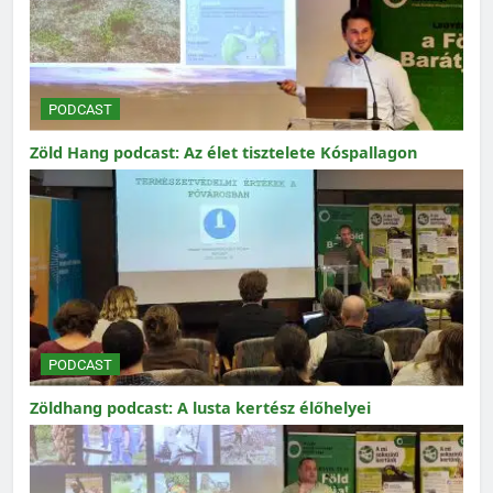
PODCAST
Zöld Hang podcast: Az élet tisztelete Kóspallagon
PODCAST
Zöldhang podcast: A lusta kertész élőhelyei