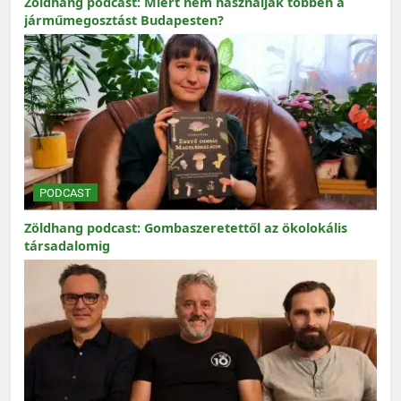
Zöldhang podcast: Miért nem használják többen a
járműmegosztást Budapesten?
PODCAST
Zöldhang podcast: Gombaszeretettől az ökolokális
társadalomig