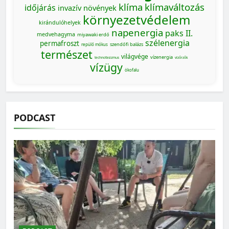
klíma
klímaváltozás
időjárás
invazív növények
környezetvédelem
kirándulóhelyek
napenergia
paks II.
medvehagyma
miyawaki erdő
szélenergia
permafroszt
szendőfi balázs
repülő mókus
természet
világvége
vízenergia
technofasizmus
vízőrzők
vízügy
ökofalu
PODCAST