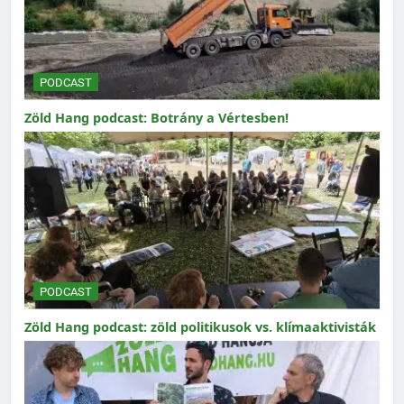
PODCAST
Zöld Hang podcast: Botrány a Vértesben!
PODCAST
Zöld Hang podcast: zöld politikusok vs. klímaaktivisták