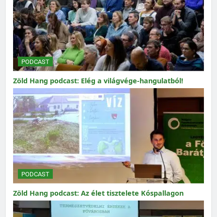
PODCAST
Zöld Hang podcast: Elég a világvége-hangulatból!
PODCAST
Zöld Hang podcast: Az élet tisztelete Kóspallagon