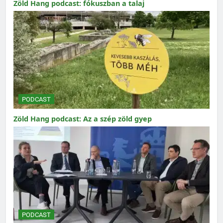
Zöld Hang podcast: fókuszban a talaj
PODCAST
Zöld Hang podcast: Az a szép zöld gyep
PODCAST