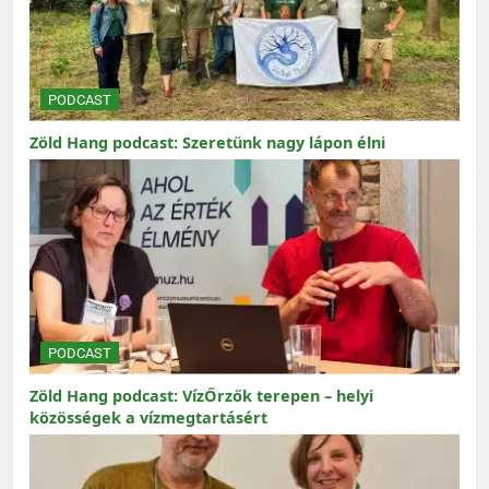
PODCAST
Zöld Hang podcast: Szeretünk nagy lápon élni
PODCAST
Zöld Hang podcast: VízŐrzők terepen – helyi
közösségek a vízmegtartásért