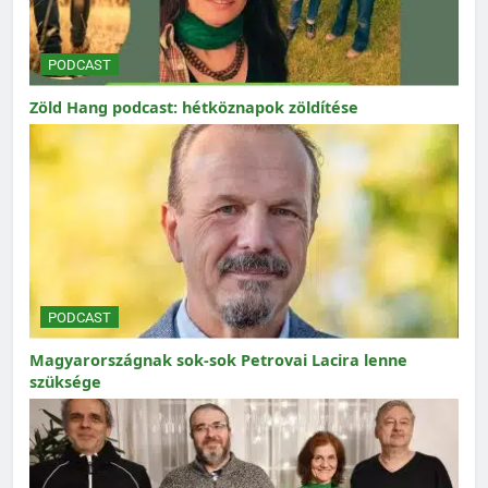
PODCAST
Zöld Hang podcast: hétköznapok zöldítése
PODCAST
Magyarországnak sok-sok Petrovai Lacira lenne
szüksége