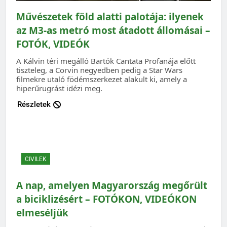
Művészetek föld alatti palotája: ilyenek
az M3-as metró most átadott állomásai –
FOTÓK, VIDEÓK
A Kálvin téri megálló Bartók Cantata Profanája előtt
tiszteleg, a Corvin negyedben pedig a Star Wars
filmekre utaló födémszerkezet alakult ki, amely a
hiperűrugrást idézi meg.
Részletek
CIVILEK
A nap, amelyen Magyarország megőrült
a biciklizésért – FOTÓKON, VIDEÓKON
elmeséljük