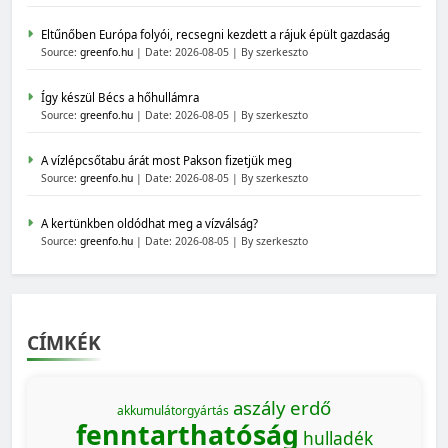
Eltűnőben Európa folyói, recsegni kezdett a rájuk épült gazdaság
Source:
greenfo.hu
Date: 2026-08-05
By szerkeszto
Így készül Bécs a hőhullámra
Source:
greenfo.hu
Date: 2026-08-05
By szerkeszto
A vízlépcsőtabu árát most Pakson fizetjük meg
Source:
greenfo.hu
Date: 2026-08-05
By szerkeszto
A kertünkben oldódhat meg a vízválság?
Source:
greenfo.hu
Date: 2026-08-05
By szerkeszto
CÍMKÉK
aszály
erdő
akkumulátorgyártás
fenntarthatóság
hulladék