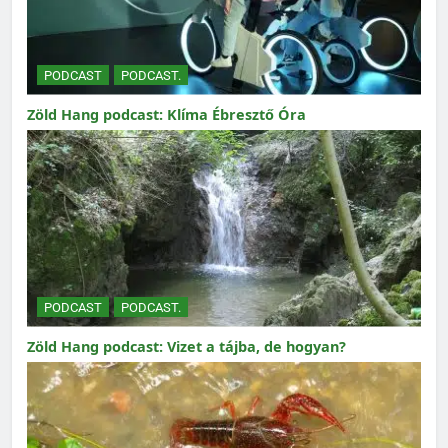
PODCAST
PODCAST.
Zöld Hang podcast: Klíma Ébresztő Óra
PODCAST
PODCAST.
Zöld Hang podcast: Vizet a tájba, de hogyan?