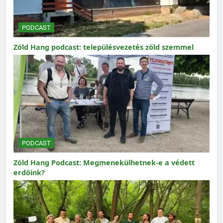
PODCAST
Zöld Hang podcast: településvezetés zöld szemmel
PODCAST
Zöld Hang Podcast: Megmenekülhetnek-e a védett
erdőink?