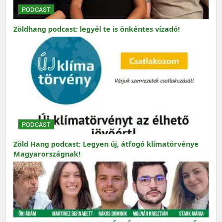
PODCAST
Zöldhang podcast: legyél te is önkéntes vízadó!
PODCAST
Zöld Hang podcast: Legyen új, átfogó klímatörvénye
Magyarországnak!