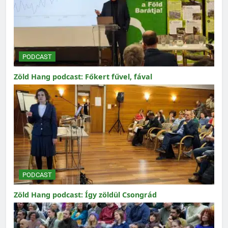
PODCAST
Zöld Hang podcast: Főkert fűvel, fával
PODCAST
Zöld Hang podcast: Így zöldül Csongrád