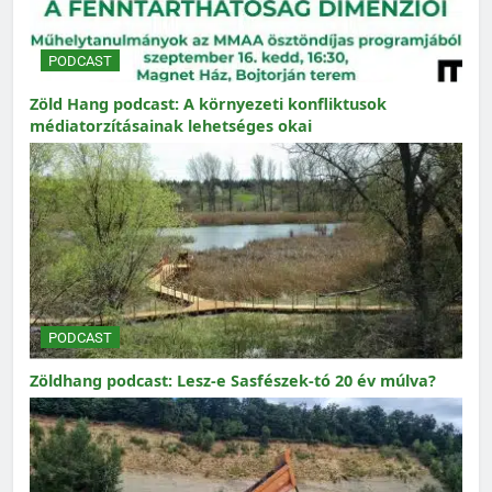
PODCAST
Zöld Hang podcast: A környezeti konfliktusok
médiatorzításainak lehetséges okai
PODCAST
Zöldhang podcast: Lesz-e Sasfészek-tó 20 év múlva?