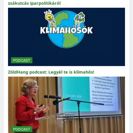
zsákutcás iparpolitikáról
PODCAST
ZöldHang podcast: Legyél te is klímahős!
PODCAST