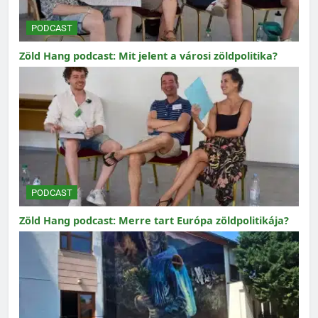
PODCAST
Zöld Hang podcast: Mit jelent a városi zöldpolitika?
PODCAST
Zöld Hang podcast: Merre tart Európa zöldpolitikája?