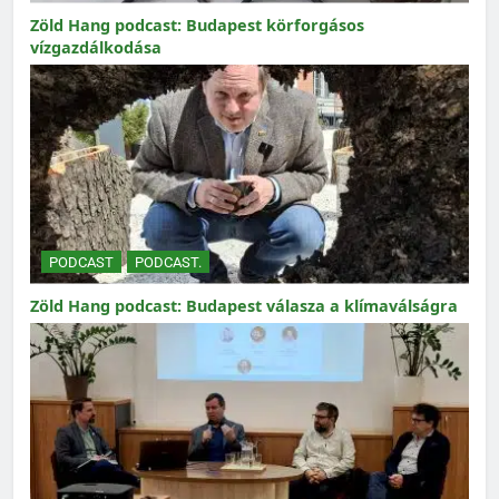
Zöld Hang podcast: Budapest körforgásos
vízgazdálkodása
PODCAST
PODCAST.
Zöld Hang podcast: Budapest válasza a klímaválságra