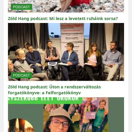
PODCAST
Zöld Hang podcast: Mi lesz a levetett ruháink sorsa?
PODCAST
Zöld Hang podcast: Úton a rendszerváltozás
forgatókönyve: a Felforgatókönyv