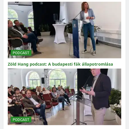
PODCAST
Zöld Hang podcast: A budapesti fák állapotromlása
PODCAST