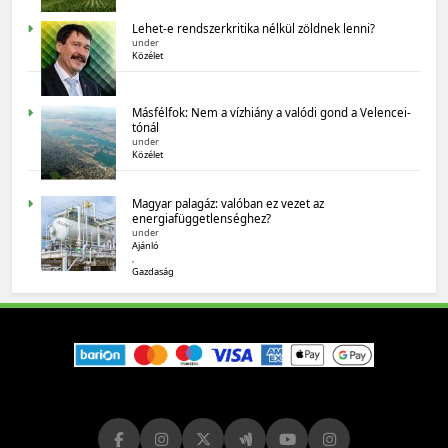
Lehet-e rendszerkritika nélkül zöldnek lenni?
under
Közélet
Másfélfok: Nem a vízhiány a valódi gond a Velencei-
tónál
under
Közélet
MAGYARORSZÁG SZÁMOKBAN
Magyarország számokban: biogazdálkodás
Magyar palagáz: valóban ez vezet az
energiafüggetlenséghez?
under
Ajánló
,
Gazdaság
MAGYARORSZÁG SZÁMOKBAN
Tizenhat adatsor a tizenhat évről