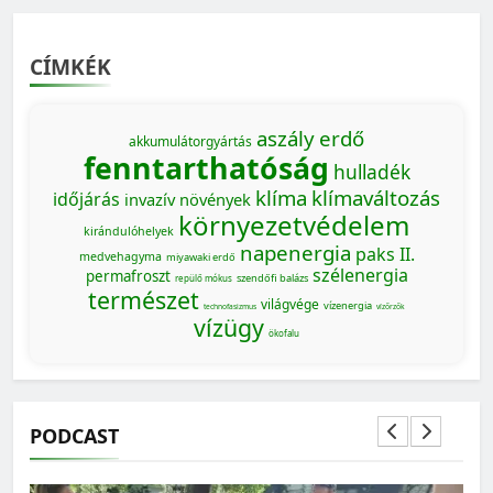
CÍMKÉK
aszály
erdő
akkumulátorgyártás
fenntarthatóság
hulladék
klíma
klímaváltozás
időjárás
invazív növények
környezetvédelem
kirándulóhelyek
napenergia
paks II.
medvehagyma
miyawaki erdő
szélenergia
permafroszt
szendőfi balázs
repülő mókus
természet
világvége
vízenergia
technofasizmus
vízőrzők
vízügy
ökofalu
PODCAST