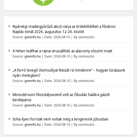
Nyárvégi madárgyűrűző akció várja az érdeklődőket a fővárosi
Naplás-tónál 2026. augusztus 12-26. között
Source:
greenfo.hu
Date: 2026-08-10
By szerkeszto
A héten leállhat a rajnai áruszállítás az alacsony vízszint miatt
Source:
greenfo.hu
Date: 2026-08-10
By szerkeszto
„A forró levegő ólomsúllyal feküdt rá mindenre” – hogyan túrázzunk
nyári melegben?
Source:
greenfo.hu
Date: 2026-08-10
By szerkeszto
Minisztériumi főosztályvezető volt az Óbudán halálra gázolt
kerékpáros
Source:
greenfo.hu
Date: 2026-08-10
By szerkeszto
Soha ilyen forróak nem voltak még a tengereink júliusban
Source:
greenfo.hu
Date: 2026-08-10
By szerkeszto