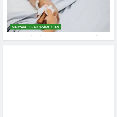
MAGYARORSZÁG SZÁMOKBAN
Magyarország számokban: Elkerülhető halálozások
MAGYARORSZÁG SZÁMOKBAN
Magyarország számokban: Vad, vadászat