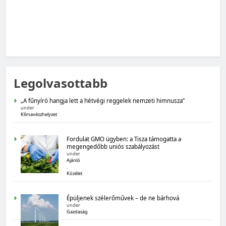
MAGYARORSZÁG SZÁMOKBAN
Legolvasottabb
Magyarország számokban: Fogyasztói bizalom,
gazdasági várakozások
„A fűnyíró hangja lett a hétvégi reggelek nemzeti himnusza”
under
Klímavészhelyzet
Fordulat GMO ügyben: a Tisza támogatta a
megengedőbb uniós szabályozást
under
Ajánló
,
Közélet
MAGYARORSZÁG SZÁMOKBAN
Épüljenek szélerőművek – de ne bárhová
under
Magyarország számokban: Államadósság
Gazdaság