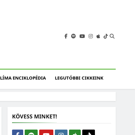
angja
szet, Klímaváltozás,
atóság, Jövő
LÍMA ENCIKLOPÉDIA
LEGUTÓBBI CIKKEINK
KÖVESS MINKET!