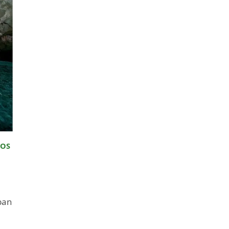
ROS
ban