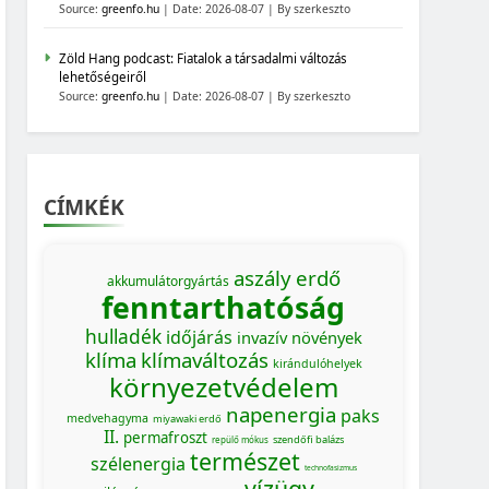
Source:
greenfo.hu
Date: 2026-08-07
By szerkeszto
Zöld Hang podcast: Fiatalok a társadalmi változás
lehetőségeiről
Source:
greenfo.hu
Date: 2026-08-07
By szerkeszto
CÍMKÉK
aszály
erdő
akkumulátorgyártás
fenntarthatóság
hulladék
időjárás
invazív növények
klíma
klímaváltozás
kirándulóhelyek
környezetvédelem
napenergia
paks
medvehagyma
miyawaki erdő
II.
permafroszt
szendőfi balázs
repülő mókus
természet
szélenergia
technofasizmus
vízügy