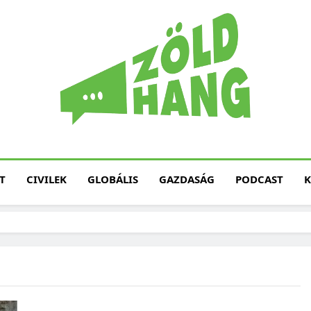
Magyarország Zöld H
Zöld Hang – Termé
Fenntarth
T
CIVILEK
GLOBÁLIS
GAZDASÁG
PODCAST
K