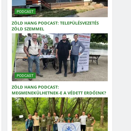
PODCAST
ZÖLD HANG PODCAST: TELEPÜLÉSVEZETÉS
ZÖLD SZEMMEL
PODCAST
ZÖLD HANG PODCAST:
MEGMENEKÜLHETNEK-E A VÉDETT ERDŐINK?