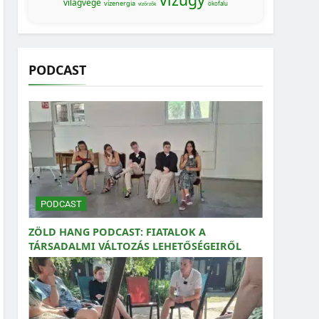
világvége
vízenergia
ökofalu
vízőrzők
PODCAST
PODCAST
ZÖLD HANG PODCAST: FIATALOK A
TÁRSADALMI VÁLTOZÁS LEHETŐSÉGEIRŐL