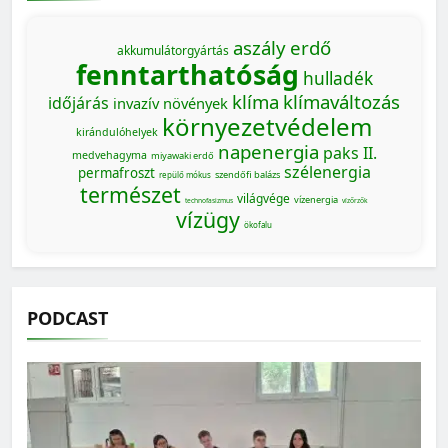
aszály
erdő
akkumulátorgyártás
fenntarthatóság
hulladék
klíma
klímaváltozás
időjárás
invazív növények
környezetvédelem
kirándulóhelyek
napenergia
paks II.
medvehagyma
miyawaki erdő
szélenergia
permafroszt
szendőfi balázs
repülő mókus
természet
világvége
vízenergia
technofasizmus
vízőrzők
vízügy
ökofalu
PODCAST