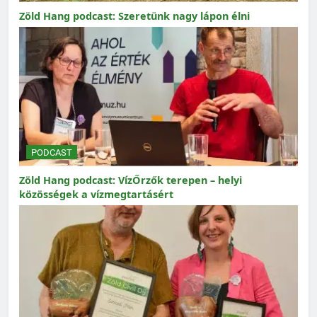
Zöld Hang podcast: Szeretünk nagy lápon élni
PODCAST
Zöld Hang podcast: VízŐrzők terepen – helyi
közösségek a vízmegtartásért