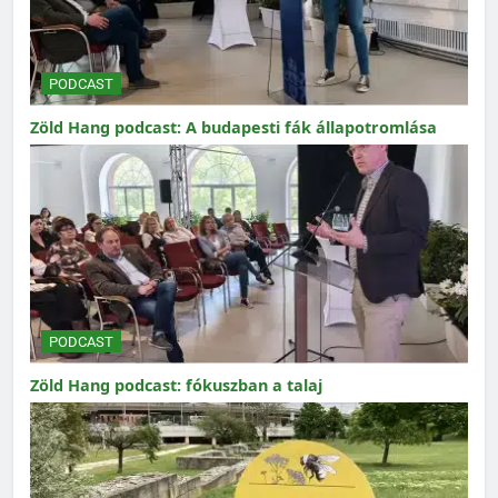
PODCAST
Zöld Hang podcast: A budapesti fák állapotromlása
PODCAST
Zöld Hang podcast: fókuszban a talaj