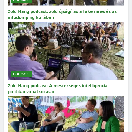
Zöld Hang podcast: zöld újságírás a fake news és az
infodömping korában
PODCAST
Zöld Hang podcast: A mesterséges intelligencia
politikai vonatkozásai