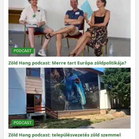
PODCAST
Zöld Hang podcast: Merre tart Európa zöldpolitikája?
PODCAST
Zöld Hang podcast: településvezetés zöld szemmel