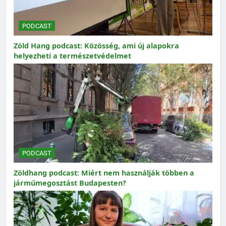
PODCAST
Zöld Hang podcast: Közösség, ami új alapokra
helyezheti a természetvédelmet
PODCAST
Zöldhang podcast: Miért nem használják többen a
járműmegosztást Budapesten?