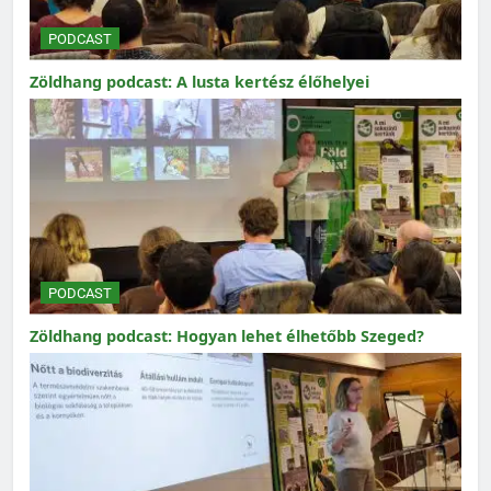
PODCAST
Zöldhang podcast: A lusta kertész élőhelyei
PODCAST
Zöldhang podcast: Hogyan lehet élhetőbb Szeged?