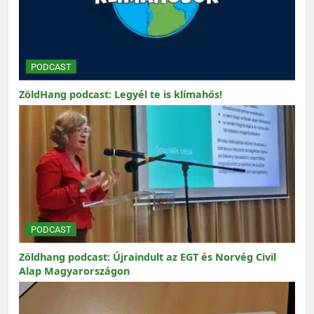
PODCAST
ZöldHang podcast: Legyél te is klímahős!
PODCAST
Zöldhang podcast: Újraindult az EGT és Norvég Civil
Alap Magyarországon