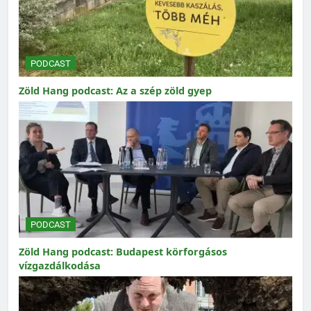
PODCAST
Zöld Hang podcast: Az a szép zöld gyep
PODCAST
Zöld Hang podcast: Budapest körforgásos
vízgazdálkodása