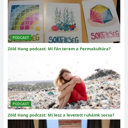
PODCAST
Zöld Hang podcast: Mi fán terem a Permakultúra?
PODCAST
Zöld Hang podcast: Mi lesz a levetett ruháink sorsa?