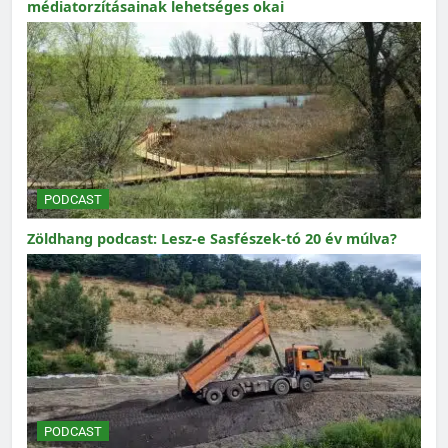
médiatorzításainak lehetséges okai
PODCAST
Zöldhang podcast: Lesz-e Sasfészek-tó 20 év múlva?
PODCAST