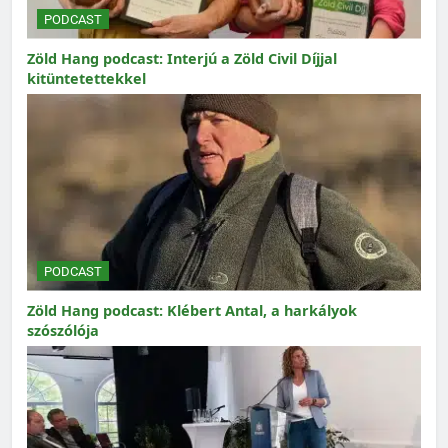
PODCAST
Zöld Hang podcast: Interjú a Zöld Civil Díjjal
kitüntetettekkel
PODCAST
Zöld Hang podcast: Klébert Antal, a harkályok
szószólója