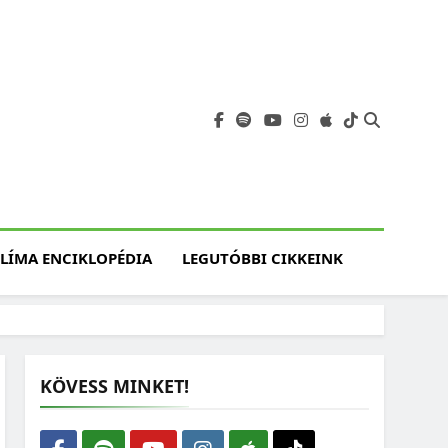
angja
szet, Klímaváltozás,
atóság, Jövő
LÍMA ENCIKLOPÉDIA
LEGUTÓBBI CIKKEINK
KÖVESS MINKET!