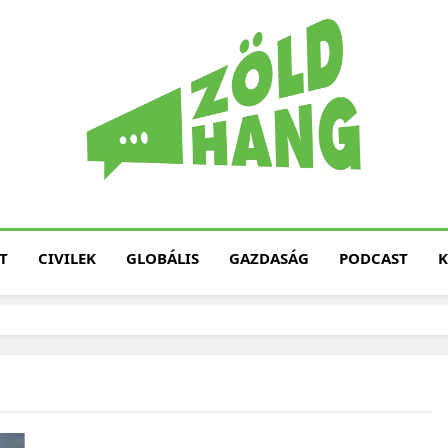
Magyarország Zöld H
Zöld Hang – Termé
Fenntarth
T
CIVILEK
GLOBÁLIS
GAZDASÁG
PODCAST
K