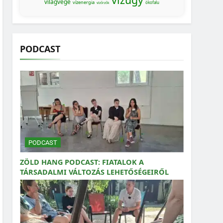
világvége
vízenergia
ökofalu
vízőrzők
PODCAST
PODCAST
ZÖLD HANG PODCAST: FIATALOK A
TÁRSADALMI VÁLTOZÁS LEHETŐSÉGEIRŐL