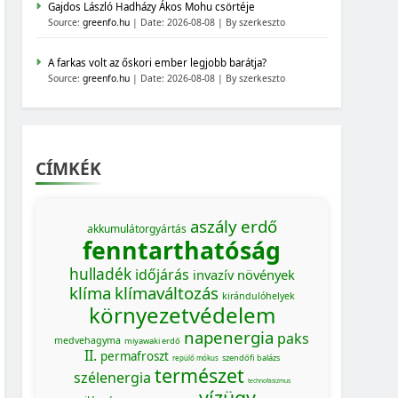
Gajdos László Hadházy Ákos Mohu csörtéje
Source:
greenfo.hu
Date: 2026-08-08
By szerkeszto
A farkas volt az őskori ember legjobb barátja?
Source:
greenfo.hu
Date: 2026-08-08
By szerkeszto
CÍMKÉK
aszály
erdő
akkumulátorgyártás
fenntarthatóság
hulladék
időjárás
invazív növények
klíma
klímaváltozás
kirándulóhelyek
környezetvédelem
napenergia
paks
medvehagyma
miyawaki erdő
II.
permafroszt
szendőfi balázs
repülő mókus
természet
szélenergia
technofasizmus
vízügy