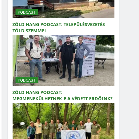
PODCAST
ZÖLD HANG PODCAST: TELEPÜLÉSVEZETÉS
ZÖLD SZEMMEL
PODCAST
ZÖLD HANG PODCAST:
MEGMENEKÜLHETNEK-E A VÉDETT ERDŐINK?