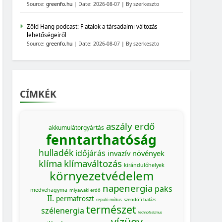
Source:
greenfo.hu
Date: 2026-08-07
By szerkeszto
Zöld Hang podcast: Fiatalok a társadalmi változás
lehetőségeiről
Source:
greenfo.hu
Date: 2026-08-07
By szerkeszto
CÍMKÉK
aszály
erdő
akkumulátorgyártás
fenntarthatóság
hulladék
időjárás
invazív növények
klíma
klímaváltozás
kirándulóhelyek
környezetvédelem
napenergia
paks
medvehagyma
miyawaki erdő
II.
permafroszt
szendőfi balázs
repülő mókus
természet
szélenergia
technofasizmus
vízügy