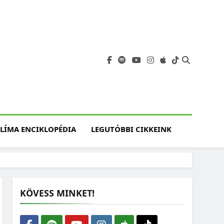
angja
szet, Klímaváltozás,
atóság, Jövő
LÍMA ENCIKLOPÉDIA
LEGUTÓBBI CIKKEINK
KÖVESS MINKET!