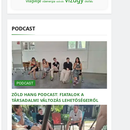
világvége
vízenergia
ökofalu
vízőrzők
PODCAST
PODCAST
ZÖLD HANG PODCAST: FIATALOK A
TÁRSADALMI VÁLTOZÁS LEHETŐSÉGEIRŐL