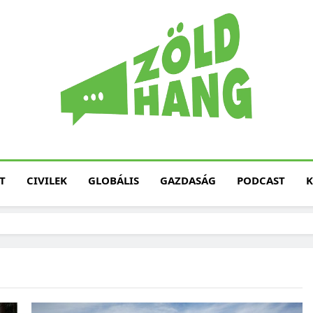
Magyarország Zöld H
Zöld Hang – Termé
Fenntarth
T
CIVILEK
GLOBÁLIS
GAZDASÁG
PODCAST
K