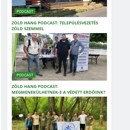
PODCAST
ZÖLD HANG PODCAST: TELEPÜLÉSVEZETÉS
ZÖLD SZEMMEL
PODCAST
ZÖLD HANG PODCAST:
MEGMENEKÜLHETNEK-E A VÉDETT ERDŐINK?