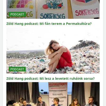
PODCAST
Zöld Hang podcast: Mi fán terem a Permakultúra?
PODCAST
Zöld Hang podcast: Mi lesz a levetett ruháink sorsa?