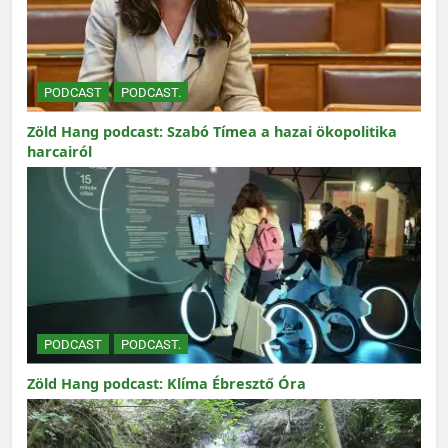
PODCAST
PODCAST.
Zöld Hang podcast: Szabó Tímea a hazai ökopolitika
harcairól
PODCAST
PODCAST.
Zöld Hang podcast: Klíma Ébresztő Óra