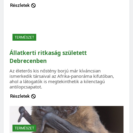
Részletek
TERMÉSZET
Állatkerti ritkaság született
Debrecenben
Az életerős kis nőstény borjú már kíváncsian
ismerkedik társaival az Afrika-panoráma kifutóban,
ahol a látogatók is megtekinthetik a kilenctagú
antilopcsapatot.
Részletek
TERMÉSZET