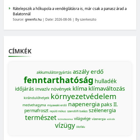
Rátelepszik a hőkupola a vendéglátásra is, már csak a panasz árad a
Balatonnál
Source:
greenfo.hu
Date: 2026-08-06
By szerkeszto
CÍMKÉK
aszály
erdő
akkumulátorgyártás
fenntarthatóság
hulladék
klíma
klímaváltozás
időjárás
invazív növények
környezetvédelem
kirándulóhelyek
napenergia
paks II.
medvehagyma
miyawaki erdő
szélenergia
permafroszt
szendőfi balázs
repülő mókus
természet
világvége
vízenergia
technofasizmus
vízőrzők
vízügy
ökofalu