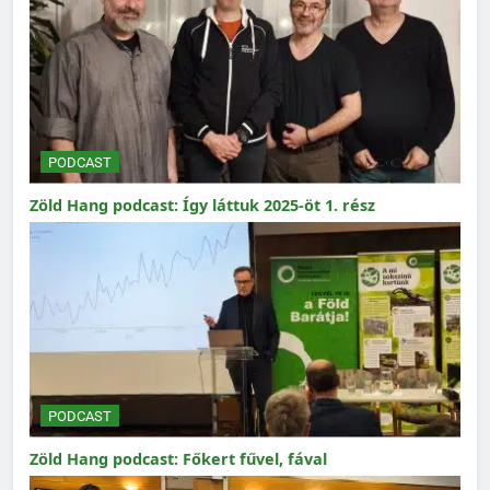
PODCAST
Zöld Hang podcast: Így láttuk 2025-öt 1. rész
PODCAST
Zöld Hang podcast: Főkert fűvel, fával