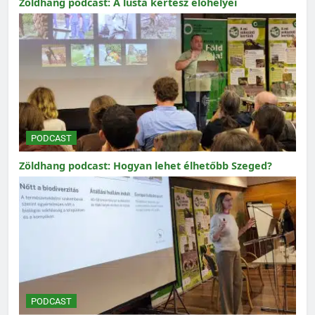
Zöldhang podcast: A lusta kertész élőhelyei
PODCAST
Zöldhang podcast: Hogyan lehet élhetőbb Szeged?
PODCAST