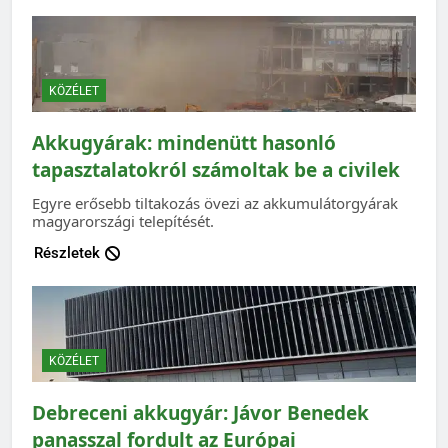
KÖZÉLET
Akkugyárak: mindenütt hasonló
tapasztalatokról számoltak be a civilek
Egyre erősebb tiltakozás övezi az akkumulátorgyárak
magyarországi telepítését.
Részletek
KÖZÉLET
Debreceni akkugyár: Jávor Benedek
panasszal fordult az Európai