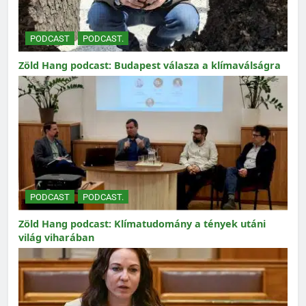
PODCAST
PODCAST.
Zöld Hang podcast: Budapest válasza a klímaválságra
PODCAST
PODCAST.
Zöld Hang podcast: Klímatudomány a tények utáni
világ viharában