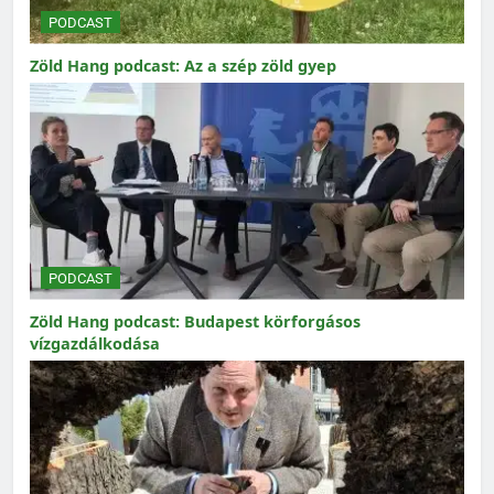
PODCAST
Zöld Hang podcast: Az a szép zöld gyep
PODCAST
Zöld Hang podcast: Budapest körforgásos
vízgazdálkodása