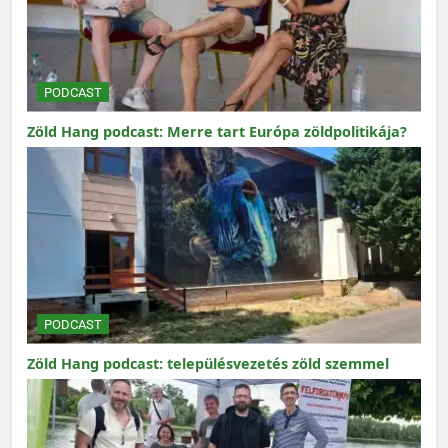
PODCAST
Zöld Hang podcast: Merre tart Európa zöldpolitikája?
PODCAST
Zöld Hang podcast: településvezetés zöld szemmel