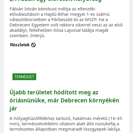
Fábián István kémikust indítja az ellenzéki
előválasztáson a Hajdú-Bihar megyei 1-es számú
választókörzetben a Párbeszéd és az MSZP. Ha a
Debreceni Egyetem volt rektora sikerrel veszi az az első
akadályt, feltehetően Kósa Lajossal találja magát
szemben. Interjú.
Részletek
TERMÉSZET
Újabb területet hódított meg az
óriásnünüke, már Debrecen környékén
jár
A hólyaghúzófélékhez tartozó, hatalmas méretű (16-45
mm), természetvédelmi oltalom alatt álló nünükefaj a
természetes állapotban megmaradt löszgyepek lakója.