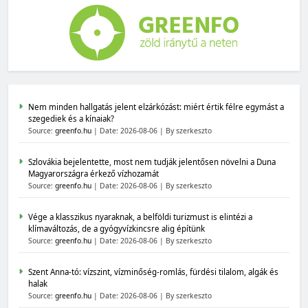
Nem minden hallgatás jelent elzárkózást: miért értik félre egymást a
szegediek és a kínaiak?
Source:
greenfo.hu
Date: 2026-08-06
By szerkeszto
Szlovákia bejelentette, most nem tudják jelentősen növelni a Duna
Magyarországra érkező vízhozamát
Source:
greenfo.hu
Date: 2026-08-06
By szerkeszto
Vége a klasszikus nyaraknak, a belföldi turizmust is elintézi a
klímaváltozás, de a gyógyvízkincsre alig építünk
Source:
greenfo.hu
Date: 2026-08-06
By szerkeszto
Szent Anna-tó: vízszint, vízminőség-romlás, fürdési tilalom, algák és
halak
Source:
greenfo.hu
Date: 2026-08-06
By szerkeszto