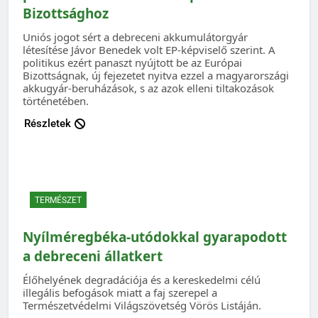
Bizottsághoz
Uniós jogot sért a debreceni akkumulátorgyár
létesítése Jávor Benedek volt EP-képviselő szerint. A
politikus ezért panaszt nyújtott be az Európai
Bizottságnak, új fejezetet nyitva ezzel a magyarországi
akkugyár-beruházások, s az azok elleni tiltakozások
történetében.
Részletek
TERMÉSZET
Nyílméregbéka-utódokkal gyarapodott
a debreceni állatkert
Élőhelyének degradációja és a kereskedelmi célú
illegális befogások miatt a faj szerepel a
Természetvédelmi Világszövetség Vörös Listáján.