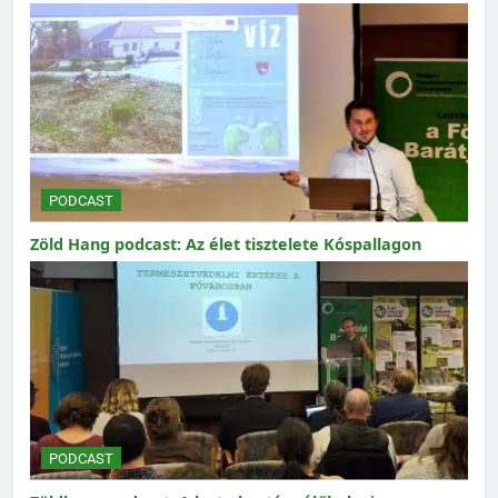
PODCAST
Zöld Hang podcast: Az élet tisztelete Kóspallagon
PODCAST