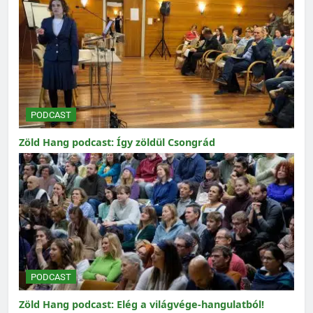
PODCAST
Zöld Hang podcast: Így zöldül Csongrád
PODCAST
Zöld Hang podcast: Elég a világvége-hangulatból!