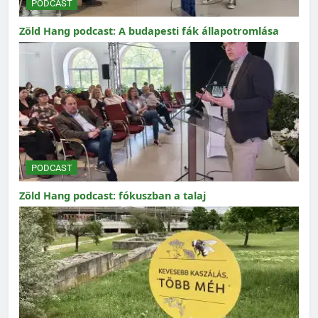
PODCAST
Zöld Hang podcast: A budapesti fák állapotromlása
PODCAST
Zöld Hang podcast: fókuszban a talaj