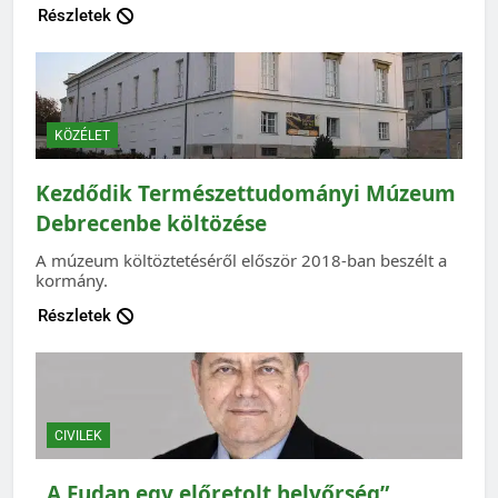
Részletek
KÖZÉLET
Kezdődik Természettudományi Múzeum
Debrecenbe költözése
A múzeum költöztetéséről először 2018-ban beszélt a
kormány.
Részletek
CIVILEK
„A Fudan egy előretolt helyőrség”