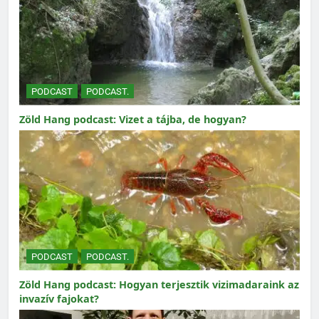
PODCAST
PODCAST.
Zöld Hang podcast: Vizet a tájba, de hogyan?
PODCAST
PODCAST.
Zöld Hang podcast: Hogyan terjesztik vizimadaraink az
invazív fajokat?