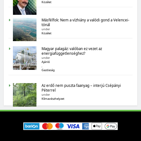
Közélet
Másfélfok: Nem a vízhiány a valódi gond a Velencei-
tónál
under
Közélet
Magyar palagáz: valóban ez vezet az
energiafüggetlenséghez?
under
MAGYARORSZÁG SZÁMOKBAN
Ajánló
,
Magyarország számokban: biogazdálkodás
Gazdaság
Az erdő nem puszta faanyag – interjú Csépányi
Péterrel
under
Klímavészhelyzet
MAGYARORSZÁG SZÁMOKBAN