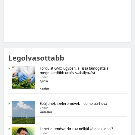
MAGYARORSZÁG SZÁMOKBAN
Legolvasottabb
Magyarország számokban: Fogyasztói bizalom,
gazdasági várakozások
Fordulat GMO ügyben: a Tisza támogatta a
megengedőbb uniós szabályozást
under
Ajánló
,
Közélet
Épüljenek szélerőművek – de ne bárhová
under
Gazdaság
MAGYARORSZÁG SZÁMOKBAN
Lehet-e rendszerkritika nélkül zöldnek lenni?
Magyarország számokban: Államadósság
under