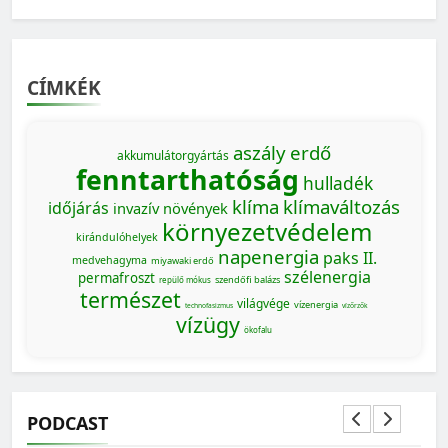
CÍMKÉK
aszály
erdő
akkumulátorgyártás
fenntarthatóság
hulladék
klíma
klímaváltozás
időjárás
invazív növények
környezetvédelem
kirándulóhelyek
napenergia
paks II.
medvehagyma
miyawaki erdő
szélenergia
permafroszt
szendőfi balázs
repülő mókus
természet
világvége
vízenergia
technofasizmus
vízőrzők
vízügy
ökofalu
PODCAST