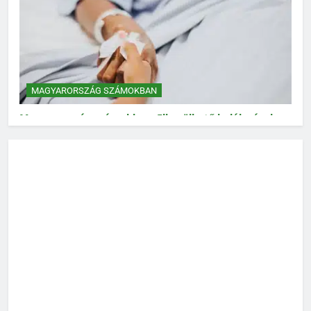
MAGYARORSZÁG SZÁMOKBAN
Magyarország számokban: Elkerülhető halálozások
MAGYARORSZÁG SZÁMOKBAN
Magyarország számokban: Vad, vadászat