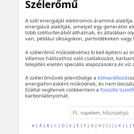
Szélerőmű
A szél energiáját elektromos árammá alakítja.
energiává alakítják, amelyet egy generátor 
több szélturbinából állhatnak, és általában ol
van, például síkságokon, partvidékeken vagy 
A szélerőmű működéséhez ki kell építeni az in
villamos hálózathoz való csatlakozást, karban
telepítés esetén speciális alapozásokra és víz 
A szélerőművek jelentősége a
klímaváltozás
s
energiaforrásként működnek, és nem bocsát
Ezáltal segítenek csökkenteni a
fosszilis tüze
karbonlábnyomát.
A
|
Á
|
B
|
C
|
D
|
E
|
É
|
F
|
G
|
H
|
I
|
J
|
K
|
L
|