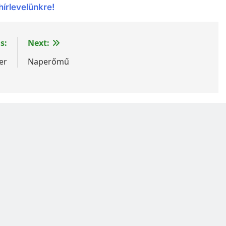
hírlevelünkre!
s:
Next:
er
Naperőmű