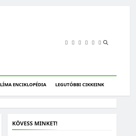
angja
szet, Klímaváltozás,
atóság, Jövő
LÍMA ENCIKLOPÉDIA
LEGUTÓBBI CIKKEINK
KÖVESS MINKET!