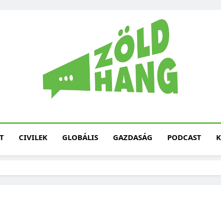
Magyarország Zöld H
Zöld Hang – Termé
Fenntarth
T
CIVILEK
GLOBÁLIS
GAZDASÁG
PODCAST
K