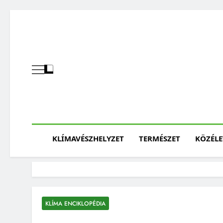
Skip
to
content
KLÍMAVÉSZHELYZET
TERMÉSZET
KÖZÉLE
KLÍMA ENCIKLOPÉDIA