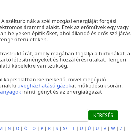
 A szélturbinák a szél mozgási energiáját forgási
elektromos árammá alakít. Ezek az erőművek egy vagy
yan helyeken építik őket, ahol állandó és erős széljárás
tengeri területeken.
frastruktúrát, amely magában foglalja a turbinákat, a
tartó létesítményeket és hozzáférési utakat. Tengeri
alatti kábelekre van szükség.
al kapcsolatban kiemelkedő, mivel megújuló
anak ki
üvegházhatású gázok
at működésük során.
lőanyagok
iránti igényt és az energiaágazat
KERESÉS
M
|
N
|
O
|
Ó
|
Ö
|
P
|
R
|
S
|
Sz
|
T
|
U
|
Ú
|
Ü
|
V
|
W
|
Z
|