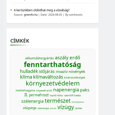
A kertünkben oldódhat meg a vízválság?
Source:
greenfo.hu
Date: 2026-08-05
By szerkeszto
CÍMKÉK
aszály
erdő
akkumulátorgyártás
fenntarthatóság
hulladék
időjárás
invazív növények
klíma
klímaváltozás
kirándulóhelyek
környezetvédelem
napenergia
paks
medvehagyma
miyawaki erdő
II.
permafroszt
szendőfi balázs
repülő mókus
természet
szélenergia
technofasizmus
vízügy
világvége
vízenergia
ökofalu
vízőrzők