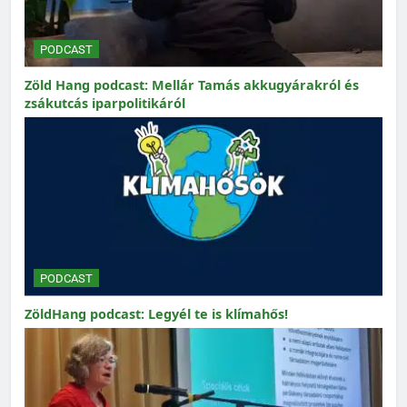
PODCAST
Zöld Hang podcast: Mellár Tamás akkugyárakról és
zsákutcás iparpolitikáról
PODCAST
ZöldHang podcast: Legyél te is klímahős!