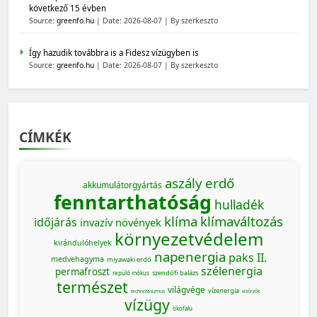
következő 15 évben
Source:
greenfo.hu
Date: 2026-08-07
By szerkeszto
Így hazudik továbbra is a Fidesz vízügyben is
Source:
greenfo.hu
Date: 2026-08-07
By szerkeszto
CÍMKÉK
aszály
erdő
akkumulátorgyártás
fenntarthatóság
hulladék
klíma
klímaváltozás
időjárás
invazív növények
környezetvédelem
kirándulóhelyek
napenergia
paks II.
medvehagyma
miyawaki erdő
szélenergia
permafroszt
szendőfi balázs
repülő mókus
természet
világvége
vízenergia
technofasizmus
vízőrzők
vízügy
ökofalu