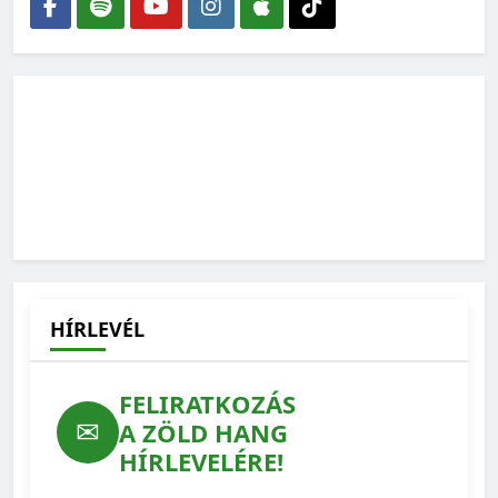
2026-07-27
Ilyen lehetne a védett erdeink jövője – feladatlista a
WWF-től
2026-07-15
HÍRLEVÉL
FELIRATKOZÁS
✉
A ZÖLD HANG
HÍRLEVELÉRE!