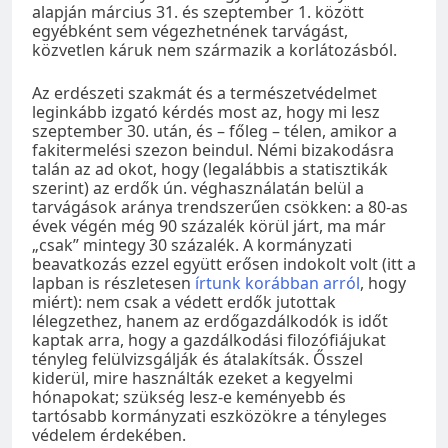
alapján március 31. és szeptember 1. között
egyébként sem végezhetnének tarvágást,
közvetlen káruk nem származik a korlátozásból.
Az erdészeti szakmát és a természetvédelmet
leginkább izgató kérdés most az, hogy mi lesz
szeptember 30. után, és – főleg – télen, amikor a
fakitermelési szezon beindul. Némi bizakodásra
talán az ad okot, hogy (legalábbis a statisztikák
szerint) az erdők ún. véghasználatán belül a
tarvágások aránya trendszerűen csökken: a 80-as
évek végén még 90 százalék körül járt, ma már
„csak” mintegy 30 százalék. A kormányzati
beavatkozás ezzel együtt erősen indokolt volt (itt a
lapban is részletesen
írtunk korábban arról
, hogy
miért): nem csak a védett erdők jutottak
lélegzethez, hanem az erdőgazdálkodók is időt
kaptak arra, hogy a gazdálkodási filozófiájukat
tényleg felülvizsgálják és átalakítsák. Ősszel
kiderül, mire használták ezeket a kegyelmi
hónapokat; szükség lesz-e keményebb és
tartósabb kormányzati eszközökre a tényleges
védelem érdekében.