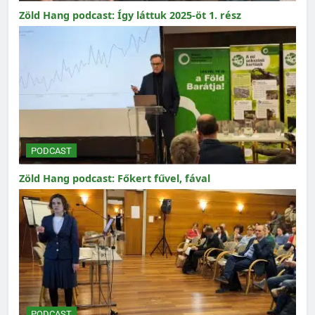
Zöld Hang podcast: Így láttuk 2025-öt 1. rész
PODCAST
Zöld Hang podcast: Főkert fűvel, fával
PODCAST