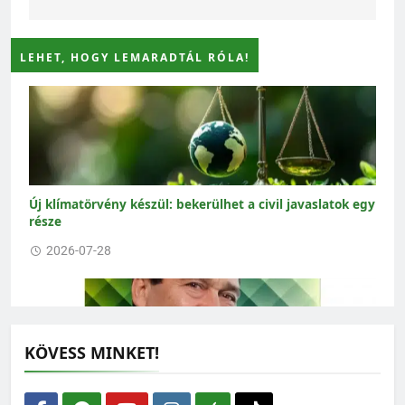
LEHET, HOGY LEMARADTÁL RÓLA!
Új klímatörvény készül: bekerülhet a civil javaslatok egy
része
2026-07-28
KÖVESS MINKET!
Lehet-e rendszerkritika nélkül zöldnek lenni?