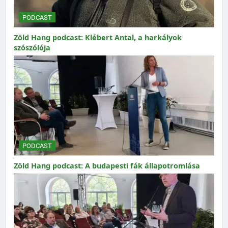
PODCAST
Zöld Hang podcast: Klébert Antal, a harkályok
szószólója
PODCAST
Zöld Hang podcast: A budapesti fák állapotromlása