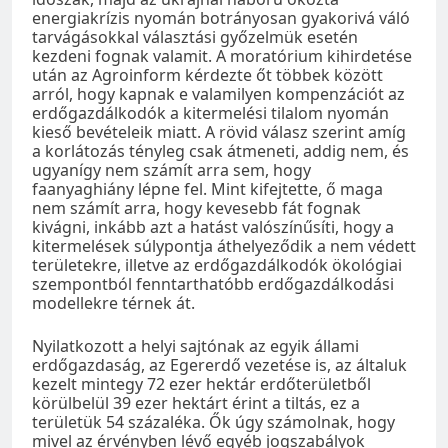
energiakrízis nyomán botrányosan gyakorivá váló
tarvágásokkal választási győzelmük esetén
kezdeni fognak valamit. A moratórium kihirdetése
után az Agroinform kérdezte őt többek között
arról, hogy kapnak e valamilyen kompenzációt az
erdőgazdálkodók a kitermelési tilalom nyomán
kieső bevételeik miatt. A rövid válasz szerint amíg
a korlátozás tényleg csak átmeneti, addig nem, és
ugyanígy nem számít arra sem, hogy
faanyaghiány lépne fel. Mint kifejtette, ő maga
nem számít arra, hogy kevesebb fát fognak
kivágni, inkább azt a hatást valószínűsíti, hogy a
kitermelések súlypontja áthelyeződik a nem védett
területekre, illetve az erdőgazdálkodók ökológiai
szempontból fenntarthatóbb erdőgazdálkodási
modellekre térnek át.
Nyilatkozott a helyi sajtónak az egyik állami
erdőgazdaság, az Egererdő vezetése is, az általuk
kezelt mintegy 72 ezer hektár erdőterületből
körülbelül 39 ezer hektárt érint a tiltás, ez a
területük 54 százaléka. Ők úgy számolnak, hogy
mivel az érvényben lévő egyéb jogszabályok