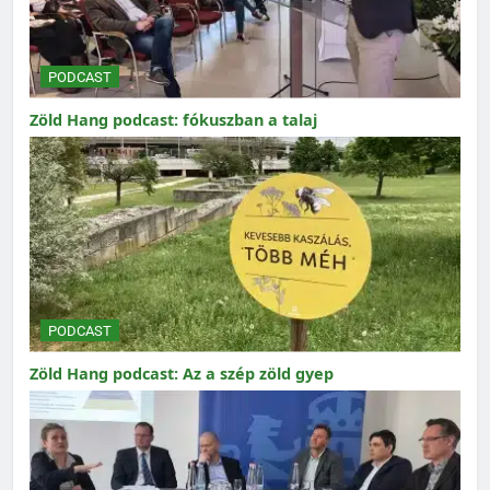
PODCAST
Zöld Hang podcast: fókuszban a talaj
PODCAST
Zöld Hang podcast: Az a szép zöld gyep