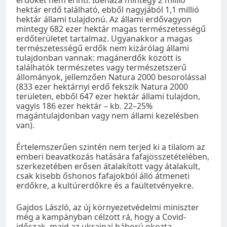
hektár erdő található, ebből nagyjából 1,1 millió
hektár állami tulajdonú. Az állami erdővagyon
mintegy 682 ezer hektár magas természetességű
erdőterületet tartalmaz. Ugyanakkor a magas
természetességű erdők nem kizárólag állami
tulajdonban vannak: magánerdők között is
találhatók természetes vagy természetszerű
állományok, jellemzően Natura 2000 besorolással
(833 ezer hektárnyi erdő fekszik Natura 2000
területen, ebből 647 ezer hektár állami tulajdon,
vagyis 186 ezer hektár – kb. 22–25%
magántulajdonban vagy nem állami kezelésben
van).
Értelemszerűen szintén nem terjed ki a tilalom az
emberi beavatkozás hatására fafajösszetételében,
szerkezetében erősen átalakított vagy átalakult,
csak kisebb őshonos fafajokból álló átmeneti
erdőkre, a kultúrerdőkre és a faültetvényekre.
Gajdos László, az új környezetvédelmi miniszter
még a kampányban célzott rá, hogy a Covid-
időszak, majd az ukrajnai háború okozta