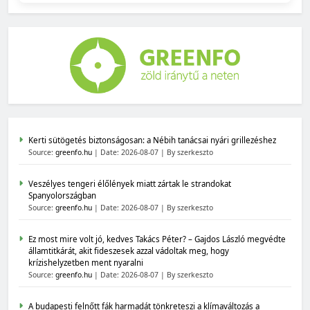
Kerti sütögetés biztonságosan: a Nébih tanácsai nyári grillezéshez
Source:
greenfo.hu
Date: 2026-08-07
By szerkeszto
Veszélyes tengeri élőlények miatt zártak le strandokat
Spanyolországban
Source:
greenfo.hu
Date: 2026-08-07
By szerkeszto
Ez most mire volt jó, kedves Takács Péter? – Gajdos László megvédte
államtitkárát, akit fideszesek azzal vádoltak meg, hogy
krízishelyzetben ment nyaralni
Source:
greenfo.hu
Date: 2026-08-07
By szerkeszto
A budapesti felnőtt fák harmadát tönkreteszi a klímaváltozás a