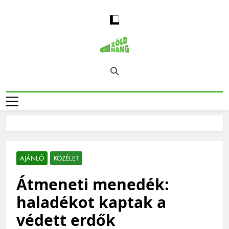
Skip
to
content
Magyarország
Zöld Hang – Természet, Klímaváltozás,
Zöld Hangja
Fenntarthatóság, Jövő
AJÁNLÓ
KÖZÉLET
Átmeneti menedék:
haladékot kaptak a
védett erdők