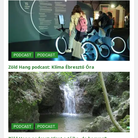
PODCAST
PODCAST.
Zöld Hang podcast: Klíma Ébresztő Óra
PODCAST
PODCAST.