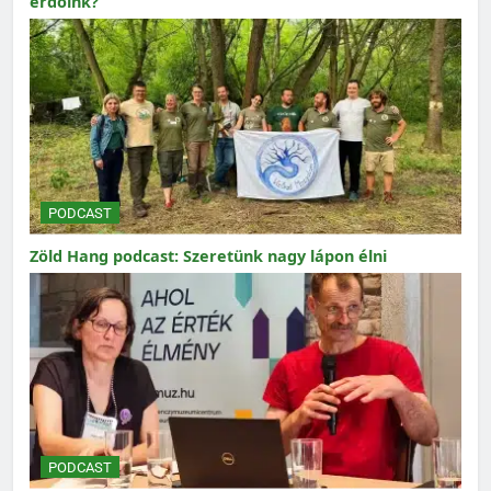
erdőink?
PODCAST
Zöld Hang podcast: Szeretünk nagy lápon élni
PODCAST