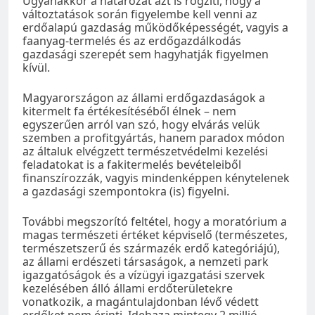
Ugyanakkor a határozat azt is rögzíti, hogy a
változtatások során figyelembe kell venni az
erdőalapú gazdaság működőképességét, vagyis a
faanyag-termelés és az erdőgazdálkodás
gazdasági szerepét sem hagyhatják figyelmen
kívül.
Magyarországon az állami erdőgazdaságok a
kitermelt fa értékesítéséből élnek – nem
egyszerűen arról van szó, hogy elvárás velük
szemben a profitgyártás, hanem paradox módon
az általuk elvégzett természetvédelmi kezelési
feladatokat is a fakitermelés bevételeiből
finanszírozzák, vagyis mindenképpen kénytelenek
a gazdasági szempontokra (is) figyelni.
További megszorító feltétel, hogy a moratórium a
magas természeti értéket képviselő (természetes,
természetszerű és származék erdő kategóriájú),
az állami erdészeti társaságok, a nemzeti park
igazgatóságok és a vízügyi igazgatási szervek
kezelésében álló állami erdőterületekre
vonatkozik, a magántulajdonban lévő védett
erdőket nem érinti. Idehaza mintegy 2 millió