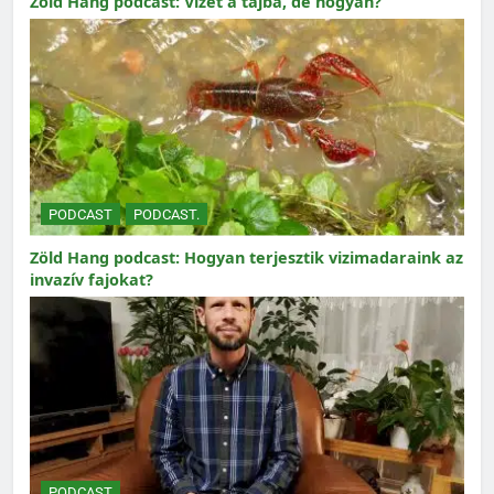
Zöld Hang podcast: Vizet a tájba, de hogyan?
PODCAST
PODCAST.
Zöld Hang podcast: Hogyan terjesztik vizimadaraink az
invazív fajokat?
PODCAST