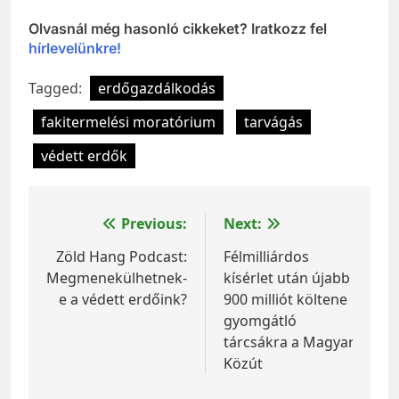
Olvasnál még hasonló cikkeket? Iratkozz fel
hírlevelünkre!
Tagged:
erdőgazdálkodás
fakitermelési moratórium
tarvágás
védett erdők
Bejegyzés
Previous:
Next:
navigáció
Zöld Hang Podcast:
Félmilliárdos
Megmenekülhetnek-
kísérlet után újabb
e a védett erdőink?
900 milliót költene
gyomgátló
tárcsákra a Magyar
Közút