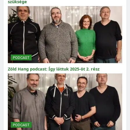
szüksége
PODCAST
Zöld Hang podcast: Így láttuk 2025-öt 2. rész
PODCAST