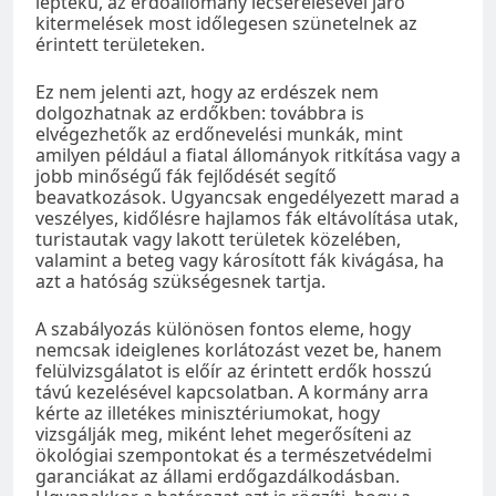
léptékű, az erdőállomány lecserélésével járó
kitermelések most időlegesen szünetelnek az
érintett területeken.
Ez nem jelenti azt, hogy az erdészek nem
dolgozhatnak az erdőkben: továbbra is
elvégezhetők az erdőnevelési munkák, mint
amilyen például a fiatal állományok ritkítása vagy a
jobb minőségű fák fejlődését segítő
beavatkozások. Ugyancsak engedélyezett marad a
veszélyes, kidőlésre hajlamos fák eltávolítása utak,
turistautak vagy lakott területek közelében,
valamint a beteg vagy károsított fák kivágása, ha
azt a hatóság szükségesnek tartja.
A szabályozás különösen fontos eleme, hogy
nemcsak ideiglenes korlátozást vezet be, hanem
felülvizsgálatot is előír az érintett erdők hosszú
távú kezelésével kapcsolatban. A kormány arra
kérte az illetékes minisztériumokat, hogy
vizsgálják meg, miként lehet megerősíteni az
ökológiai szempontokat és a természetvédelmi
garanciákat az állami erdőgazdálkodásban.