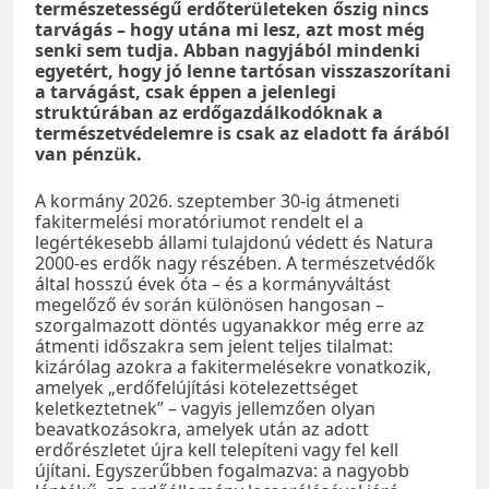
természetességű erdőterületeken őszig nincs
tarvágás – hogy utána mi lesz, azt most még
senki sem tudja. Abban nagyjából mindenki
egyetért, hogy jó lenne tartósan visszaszorítani
a tarvágást, csak éppen a jelenlegi
struktúrában az erdőgazdálkodóknak a
természetvédelemre is csak az eladott fa árából
van pénzük.
A kormány 2026. szeptember 30-ig átmeneti
fakitermelési moratóriumot rendelt el a
legértékesebb állami tulajdonú védett és Natura
2000-es erdők nagy részében. A természetvédők
által hosszú évek óta – és a kormányváltást
megelőző év során különösen hangosan –
szorgalmazott döntés ugyanakkor még erre az
átmenti időszakra sem jelent teljes tilalmat:
kizárólag azokra a fakitermelésekre vonatkozik,
amelyek „erdőfelújítási kötelezettséget
keletkeztetnek” – vagyis jellemzően olyan
beavatkozásokra, amelyek után az adott
erdőrészletet újra kell telepíteni vagy fel kell
újítani. Egyszerűbben fogalmazva: a nagyobb