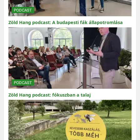
PODCAST
Zöld Hang podcast: A budapesti fák állapotromlása
PODCAST
Zöld Hang podcast: fókuszban a talaj