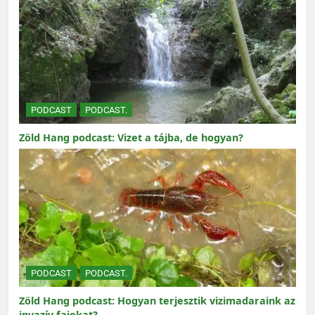
PODCAST
PODCAST.
Zöld Hang podcast: Vizet a tájba, de hogyan?
PODCAST
PODCAST.
Zöld Hang podcast: Hogyan terjesztik vizimadaraink az
invazív fajokat?