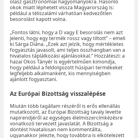
olasz gasztronómiai hagyományokra. Hasonló
okok miatt léphetett vissza Magyarország is:
például a téliszalámi várhatóan kedvezőtlen
besorolást kapott volna.
„Fontos látni, hogy a D vagy E besorolás nem azt
jelenti, hogy egy termék rossz vagy tiltott” – emeli
ki Sárga Diána. „Ezek azt jelzik, hogy mértékletes
fogyasztás javasolt, ami teljes összhangban van a
hivatalos táplálkozási ajánlásokkal.” Hozzáteszi: a
hazai Okos Tányér is egyértelműen kimondja,
hogy például a feldolgozott húsipari termékeket
legfeljebb alkalmanként, kis mennyiségben
ajánlott fogyasztani.
Az Európai Bizottság visszalépése
Miután több tagállam részéről is erős ellenállás
mutatkozott, az Európai Bizottság tavaly levette
napirendjéről az egységes élelmiszercímkézésre
vonatkozó tervezett javaslatát. A Bizottság a
döntést hivatalosan nem kommentálta,
ugyanakkor jelezte, hogy továbbra is elkötelezett