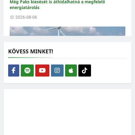
Még Paks kiesését is áthidalhatná a megfelelő
energiatárolás
2026-08-06
KÖVESS MINKET!
Épüljenek szélerőművek – de ne bárhová
2026-08-05
Vízmegtartás: a jövő évi termés sorsa a tét
2026-08-04