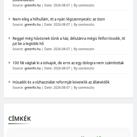
Source:
greenfo.hu
Date: 2026-08-07
By szerkeszto
Nem elég a hőhullám, itt a nyári légszennyezés: az ózon
Source:
greenfo.hu
Date: 2026-08-07
By szerkeszto
Reggel még hűvösnek tűnik a ház, délutánra mégis felforrósodik, itt
jut be a legtöbb hő
Source:
greenfo.hu
Date: 2026-08-07
By szerkeszto
100 fát vágtak ki a tolvajok, de erre az egy dologra nem számítottak
Source:
greenfo.hu
Date: 2026-08-07
By szerkeszto
Húsadót és a vízhasználat reformját követelik az állatvédők
Source:
greenfo.hu
Date: 2026-08-07
By szerkeszto
CÍMKÉK