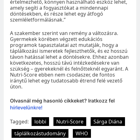
értelmezhető, könnyen használható eszköz lehet,
amely segíti a fogyasztókat a mindennapi
döntésekben, és része lehet egy átfogó
szemléletformálásnak.”
A szakember szerint van remény a változásra.
Gyermekek körében végzett edukációs
programok tapasztalatai azt mutatják, hogy a
táplálkozási ismeretek fejleszthetők, és ez hosszú
távon hatással lehet a döntésekre. Ehhez azonban
következetes, hosszú távú intézkedésekre van
szükség – gyerekeknél és felnőtteknél egyaránt. A
Nutri-Score ebben nem csodaszer, de fontos
iránytű lehet egy tudatosabb étrend felé vezető
úton.
Olvasnál még hasonló cikkeket? Iratkozz fel
hírlevelünkre!
Tagged:
lobbi
Nutri-Score
Sárga Diána
táplálkozástudomány
WHO