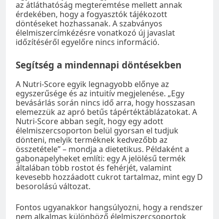
az átláthatóság megteremtése mellett annak
érdekében, hogy a fogyasztók tájékozott
döntéseket hozhassanak. A szabványos
élelmiszercímkézésre vonatkozó új javaslat
időzítéséről egyelőre nincs információ.
Segítség a mindennapi döntésekben
A Nutri-Score egyik legnagyobb előnye az
egyszerűsége és az intuitív megjelenése. „Egy
bevásárlás során nincs idő arra, hogy hosszasan
elemezzük az apró betűs tápértéktáblázatokat. A
Nutri-Score abban segít, hogy egy adott
élelmiszercsoporton belül gyorsan el tudjuk
dönteni, melyik terméknek kedvezőbb az
összetétele” – mondja a dietetikus. Példaként a
gabonapelyheket említi: egy A jelölésű termék
általában több rostot és fehérjét, valamint
kevesebb hozzáadott cukrot tartalmaz, mint egy D
besorolású változat.
Fontos ugyanakkor hangsúlyozni, hogy a rendszer
nem alkalmas különböző élelmiszercsoportok