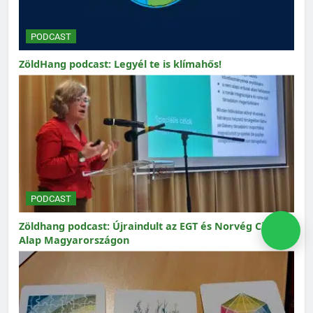
PODCAST
ZöldHang podcast: Legyél te is klímahős!
PODCAST
Zöldhang podcast: Újraindult az EGT és Norvég Civil
Alap Magyarországon