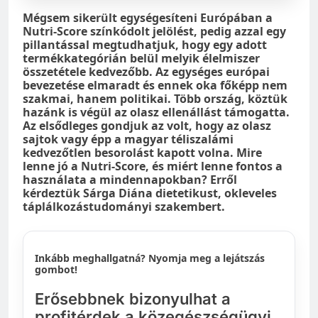
Mégsem sikerült egységesíteni Európában a
Nutri-Score színkódolt jelölést, pedig azzal egy
pillantással megtudhatjuk, hogy egy adott
termékkategórián belül melyik élelmiszer
összetétele kedvezőbb. Az egységes európai
bevezetése elmaradt és ennek oka főképp nem
szakmai, hanem politikai. Több ország, köztük
hazánk is végül az olasz ellenállást támogatta.
Az elsődleges gondjuk az volt, hogy az olasz
sajtok vagy épp a magyar téliszalámi
kedvezőtlen besorolást kapott volna. Mire
lenne jó a Nutri-Score, és miért lenne fontos a
használata a mindennapokban? Erről
kérdeztük Sárga Diána dietetikust, okleveles
táplálkozástudományi szakembert.
Inkább meghallgatná? Nyomja meg a lejátszás
gombot!
Erősebbnek bizonyulhat a
profitérdek a közegészségügyi