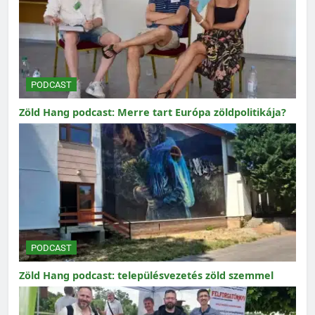
PODCAST
Zöld Hang podcast: Merre tart Európa zöldpolitikája?
PODCAST
Zöld Hang podcast: településvezetés zöld szemmel