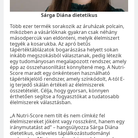
Sárga Diána dietetikus
Több ezer termék sorakozik az áruházak polcain,
miközben a vásárlóknak gyakran csak néhány
másodpercük van eldönteni, melyik élelmiszert
tegyék a kosarukba. Az apró betűs
tápértéktáblázatok bogarászása helyett sokan
inkább megszokásból választanak, pedig létezik
egy tudományosan megalapozott rendszer, amely
épp az összehasonlítást könnyítené meg. A Nutri-
Score maradt egy önkéntesen használható
tápértékjelölő rendszer, amely színkódolt, A-tól E-
ig terjedő skálán értékeli az élelmiszerek
összetételét. Célja, hogy gyorsan, könnyen
érthetően segítse a fogyasztókat a tudatosabb
élelmiszerek választásban.
„A Nutri-Score nem tilt és nem címkéz fel
élelmiszereket jóként vagy rosszként, hanem egy
iránymutatást ad” – hangsúlyozza Sárga Diána
dietetikus, okleveles táplálkozástudományi