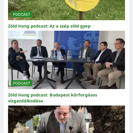
PODCAST
Zöld Hang podcast: Az a szép zöld gyep
PODCAST
Zöld Hang podcast: Budapest körforgásos
vízgazdálkodása