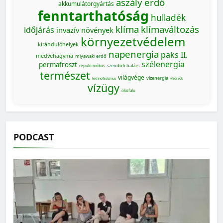
aszály
erdő
akkumulátorgyártás
fenntarthatóság
hulladék
klíma
klímaváltozás
időjárás
invazív növények
környezetvédelem
kirándulóhelyek
napenergia
paks II.
medvehagyma
miyawaki erdő
szélenergia
permafroszt
szendőfi balázs
repülő mókus
természet
világvége
vízenergia
technofasizmus
vízőrzők
vízügy
ökofalu
PODCAST