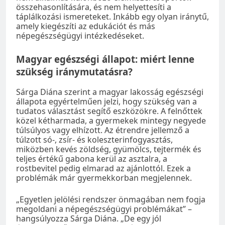
összehasonlítására, és nem helyettesíti a
táplálkozási ismereteket. Inkább egy olyan iránytű,
amely kiegészíti az edukációt és más
népegészségügyi intézkedéseket.
Magyar egészségi állapot: miért lenne
szükség iránymutatásra?
Sárga Diána szerint a magyar lakosság egészségi
állapota egyértelműen jelzi, hogy szükség van a
tudatos választást segítő eszközökre. A felnőttek
közel kétharmada, a gyermekek mintegy negyede
túlsúlyos vagy elhízott. Az étrendre jellemző a
túlzott só-, zsír- és koleszterinfogyasztás,
miközben kevés zöldség, gyümölcs, tejtermék és
teljes értékű gabona kerül az asztalra, a
rostbevitel pedig elmarad az ajánlottól. Ezek a
problémák már gyermekkorban megjelennek.
„Egyetlen jelölési rendszer önmagában nem fogja
megoldani a népegészségügyi problémákat” –
hangsúlyozza Sárga Diána. „De egy jól