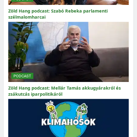
Zöld Hang podcast: Szabó Rebeka parlamenti
szélmalomharcai
PODCAST
Zöld Hang podcast: Mellár Tamás akkugyárakról és
zsákutcás iparpolitikáról