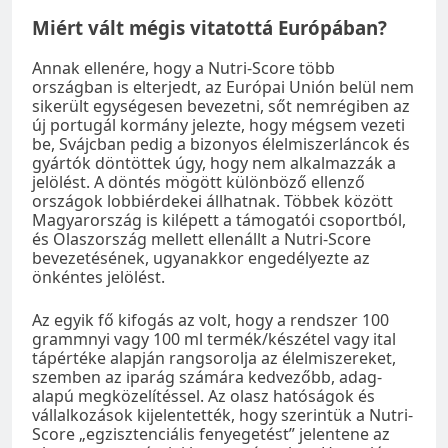
Miért vált mégis vitatottá Európában?
Annak ellenére, hogy a Nutri-Score több
országban is elterjedt, az Európai Unión belül nem
sikerült egységesen bevezetni, sőt nemrégiben az
új portugál kormány jelezte, hogy mégsem vezeti
be, Svájcban pedig a bizonyos élelmiszerláncok és
gyártók döntöttek úgy, hogy nem alkalmazzák a
jelölést. A döntés mögött különböző ellenző
országok lobbiérdekei állhatnak. Többek között
Magyarország is kilépett a támogatói csoportból,
és Olaszország mellett ellenállt a Nutri-Score
bevezetésének, ugyanakkor engedélyezte az
önkéntes jelölést.
Az egyik fő kifogás az volt, hogy a rendszer 100
grammnyi vagy 100 ml termék/készétel vagy ital
tápértéke alapján rangsorolja az élelmiszereket,
szemben az iparág számára kedvezőbb, adag-
alapú megközelítéssel. Az olasz hatóságok és
vállalkozások kijelentették, hogy szerintük a Nutri-
Score „egzisztenciális fenyegetést” jelentene az