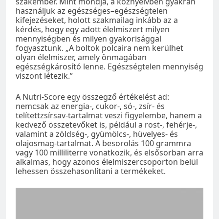
szakember. Mint mondja, a köznyelvben gyakran
használjuk az egészséges–egészségtelen
kifejezéseket, holott szakmailag inkább az a
kérdés, hogy egy adott élelmiszert milyen
mennyiségben és milyen gyakorisággal
fogyasztunk. „A boltok polcaira nem kerülhet
olyan élelmiszer, amely önmagában
egészségkárosító lenne. Egészségtelen mennyiség
viszont létezik.”
A Nutri-Score egy összegző értékelést ad:
nemcsak az energia-, cukor-, só-, zsír- és
telítettzsírsav-tartalmat veszi figyelembe, hanem a
kedvező összetevőket is, például a rost-, fehérje-,
valamint a zöldség-, gyümölcs-, hüvelyes- és
olajosmag-tartalmat. A besorolás 100 grammra
vagy 100 milliliterre vonatkozik, és elsősorban arra
alkalmas, hogy azonos élelmiszercsoporton belül
lehessen összehasonlítani a termékeket.