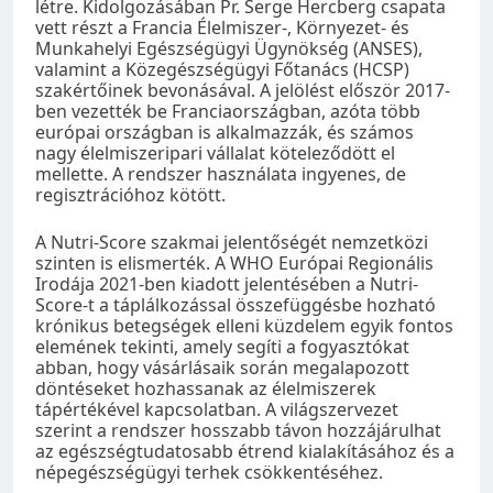
létre. Kidolgozásában Pr. Serge Hercberg csapata
vett részt a Francia Élelmiszer-, Környezet- és
Munkahelyi Egészségügyi Ügynökség (ANSES),
valamint a Közegészségügyi Főtanács (HCSP)
szakértőinek bevonásával. A jelölést először 2017-
ben vezették be Franciaországban, azóta több
európai országban is alkalmazzák, és számos
nagy élelmiszeripari vállalat köteleződött el
mellette. A rendszer használata ingyenes, de
regisztrációhoz kötött.
A Nutri-Score szakmai jelentőségét nemzetközi
szinten is elismerték. A WHO Európai Regionális
Irodája 2021-ben kiadott jelentésében a Nutri-
Score-t a táplálkozással összefüggésbe hozható
krónikus betegségek elleni küzdelem egyik fontos
elemének tekinti, amely segíti a fogyasztókat
abban, hogy vásárlásaik során megalapozott
döntéseket hozhassanak az élelmiszerek
tápértékével kapcsolatban. A világszervezet
szerint a rendszer hosszabb távon hozzájárulhat
az egészségtudatosabb étrend kialakításához és a
népegészségügyi terhek csökkentéséhez.