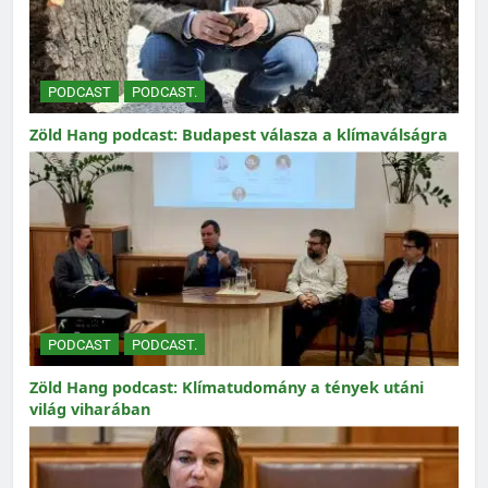
PODCAST
PODCAST.
Zöld Hang podcast: Budapest válasza a klímaválságra
PODCAST
PODCAST.
Zöld Hang podcast: Klímatudomány a tények utáni
világ viharában