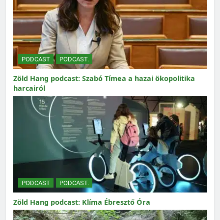
PODCAST
PODCAST.
Zöld Hang podcast: Szabó Tímea a hazai ökopolitika
harcairól
PODCAST
PODCAST.
Zöld Hang podcast: Klíma Ébresztő Óra