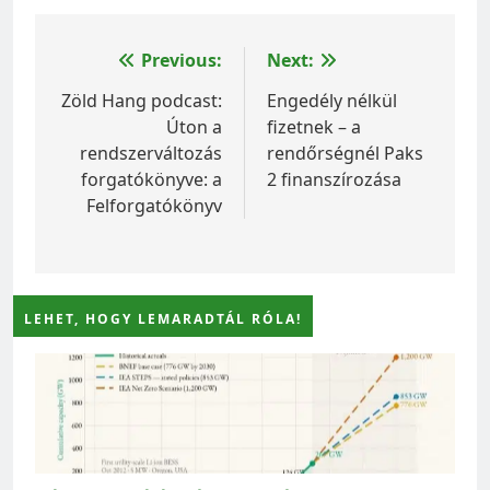
Bejegyzés
Previous:
Next:
navigáció
Zöld Hang podcast:
Engedély nélkül
Úton a
fizetnek – a
rendszerváltozás
rendőrségnél Paks
forgatókönyve: a
2 finanszírozása
Felforgatókönyv
LEHET, HOGY LEMARADTÁL RÓLA!