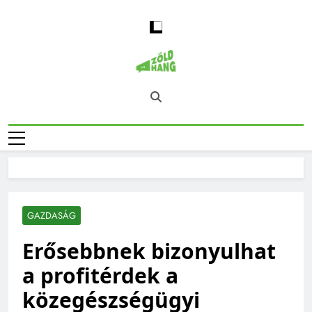
Skip
to
content
Magyarország
Zöld Hang – Természet, Klímaváltozás,
Zöld Hangja
Fenntarthatóság, Jövő
GAZDASÁG
Erősebbnek bizonyulhat
a profitérdek a
közegészségügyi