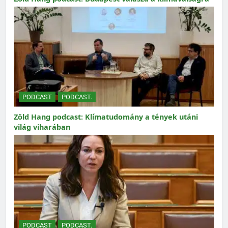
PODCAST
PODCAST.
Zöld Hang podcast: Klímatudomány a tények utáni
világ viharában
PODCAST
PODCAST.