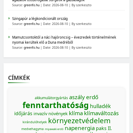
Source:
greenfo.hu
Date: 2026-08-10
By szerkeszto
Szingapúr a légkondicionált ország
Source:
greenfo.hu
Date: 2026-08-10
By szerkeszto
Mamutcsontoktól a náci hajóroncsig – évezredek történelmének
nyomai kerültek elő a Duna medréből
Source:
greenfo.hu
Date: 2026-08-10
By szerkeszto
CÍMKÉK
aszály
erdő
akkumulátorgyártás
fenntarthatóság
hulladék
klíma
klímaváltozás
időjárás
invazív növények
környezetvédelem
kirándulóhelyek
napenergia
paks II.
medvehagyma
miyawaki erdő