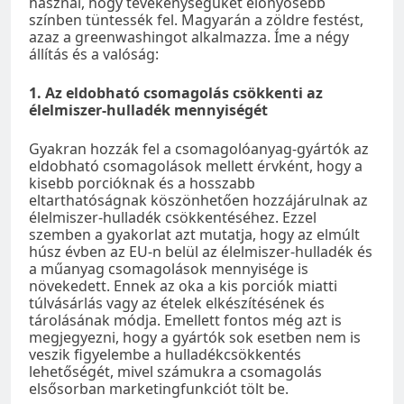
használ, hogy tevékenységüket előnyösebb
színben tüntessék fel. Magyarán a zöldre festést,
azaz a greenwashingot alkalmazza. Íme a négy
állítás és a valóság:
1. Az eldobható csomagolás csökkenti az
élelmiszer-hulladék mennyiségét
Gyakran hozzák fel a csomagolóanyag-gyártók az
eldobható csomagolások mellett érvként, hogy a
kisebb porcióknak és a hosszabb
eltarthatóságnak köszönhetően hozzájárulnak az
élelmiszer-hulladék csökkentéséhez. Ezzel
szemben a gyakorlat azt mutatja, hogy az elmúlt
húsz évben az EU-n belül az élelmiszer-hulladék és
a műanyag csomagolások mennyisége is
növekedett. Ennek az oka a kis porciók miatti
túlvásárlás vagy az ételek elkészítésének és
tárolásának módja. Emellett fontos még azt is
megjegyezni, hogy a gyártók sok esetben nem is
veszik figyelembe a hulladékcsökkentés
lehetőségét, mivel számukra a csomagolás
elsősorban marketingfunkciót tölt be.