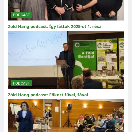
PODCAST
Zöld Hang podcast: Így láttuk 2025-öt 1. rész
PODCAST
Zöld Hang podcast: Főkert fűvel, fával