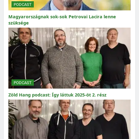
PODCAST
Magyarországnak sok-sok Petrovai Lacira lenne
szüksége
PODCAST
Zöld Hang podcast: Így láttuk 2025-öt 2. rész