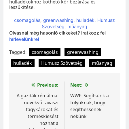
hulladékokhoz köthető kör bezárása és
leszűkítése!
csomagolás
, 
greenwashing
, 
hulladék
, 
Humusz
Szövetség
, 
műanyag
Olvasnál még hasonló cikkeket? Iratkozz fel
hírlevelünkre!
Tagged:
csomagolás
greenwashing
hulladék
Humusz Szövetség
műanyag
Bejegyzés
Previous:
Next:
navigáció
A gazdák rémálma:
WWF: Segítsünk a
növekvő tavaszi
folyóknak, hogy
fagykárokat és
segíthessenek
terméskiesést
nekünk
hozhat a