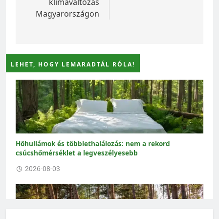
klímaváltozás
Magyarországon
LEHET, HOGY LEMARADTÁL RÓLA!
Hőhullámok és többlethalálozás: nem a rekord
csúcshőmérséklet a legveszélyesebb
2026-08-03