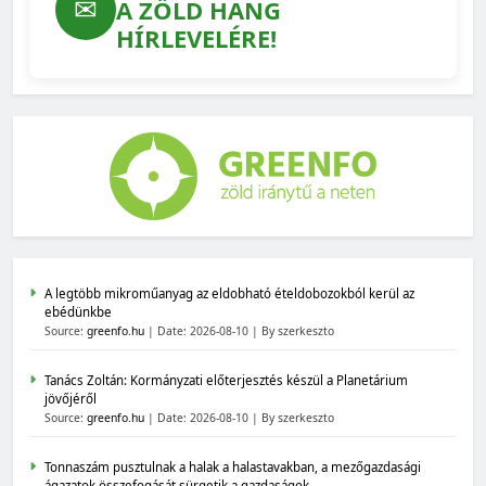
✉
A ZÖLD HANG
HÍRLEVELÉRE!
A legtöbb mikroműanyag az eldobható ételdobozokból kerül az
ebédünkbe
Source:
greenfo.hu
Date: 2026-08-10
By szerkeszto
Tanács Zoltán: Kormányzati előterjesztés készül a Planetárium
jövőjéről
Source:
greenfo.hu
Date: 2026-08-10
By szerkeszto
Tonnaszám pusztulnak a halak a halastavakban, a mezőgazdasági
ágazatok összefogását sürgetik a gazdaságok