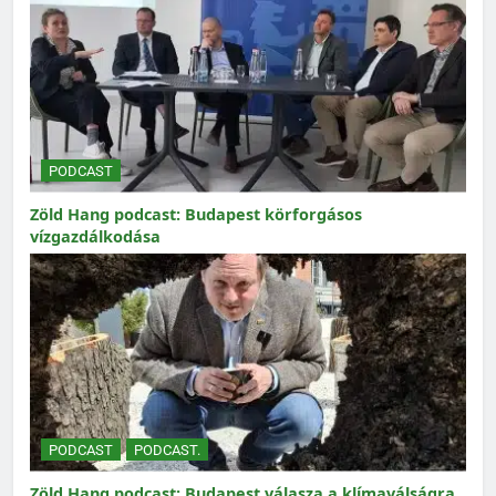
PODCAST
Zöld Hang podcast: Budapest körforgásos
vízgazdálkodása
PODCAST
PODCAST.
Zöld Hang podcast: Budapest válasza a klímaválságra