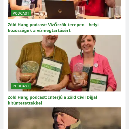
PODCAST
Zöld Hang podcast: VízŐrzők terepen – helyi
közösségek a vízmegtartásért
PODCAST
Zöld Hang podcast: Interjú a Zöld Civil Díjjal
kitüntetettekkel