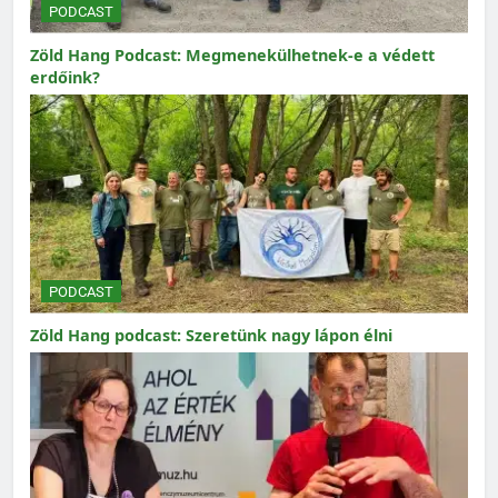
PODCAST
Zöld Hang Podcast: Megmenekülhetnek-e a védett
erdőink?
PODCAST
Zöld Hang podcast: Szeretünk nagy lápon élni