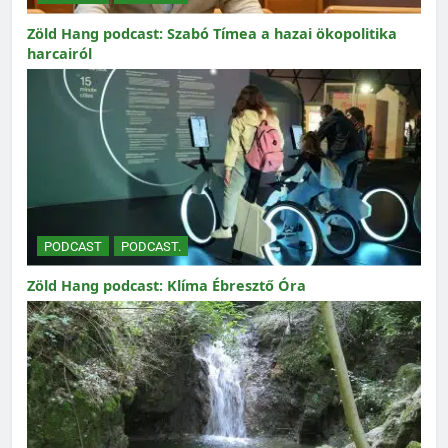
Zöld Hang podcast: Szabó Tímea a hazai ökopolitika
harcairól
PODCAST
PODCAST.
Zöld Hang podcast: Klíma Ébresztő Óra