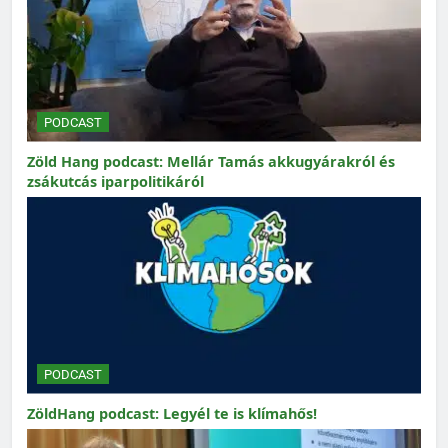
PODCAST
Zöld Hang podcast: Mellár Tamás akkugyárakról és
zsákutcás iparpolitikáról
PODCAST
ZöldHang podcast: Legyél te is klímahős!