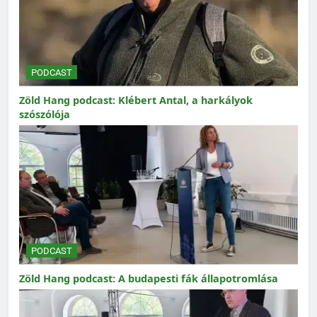
PODCAST
Zöld Hang podcast: Klébert Antal, a harkályok
szószólója
PODCAST
Zöld Hang podcast: A budapesti fák állapotromlása