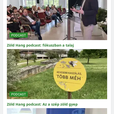
PODCAST
Zöld Hang podcast: fókuszban a talaj
PODCAST
Zöld Hang podcast: Az a szép zöld gyep