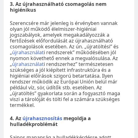
3. Az újrahasználható csomagolás nem
higiénikus
Szerencsére már jelenleg is érvényben vannak
olyan jól működő élelmiszer-higiéniai
jogszabályok, amelyek megakadályozzák a
fertőzések előfordulását az újrahasználható
csomagolások esetében. Az ún. „újratöltési” és
„
újrahasználat
i rendszerek” működésében jól
nyomon követhető ennek a megvalósulása. Az
„
újrahasználat
i rendszerhez” természetesen
szükséges a jól kiépített infrastruktúra és a
higiéniai előírások szigorú betartatása. Ilyen
rendszer működik az Európai Unión belül már
például víz, sör, üdítők stb. esetében. Az
„újratöltés” gyakorlata során a fogyasztó maga
viszi a tárolóját és tölti fel a számára szükséges
termékkel.
4. Az
újrahasznosítás
megoldja a
hulladékproblémát
Sajnos manapság a hulladékkérdésre adott