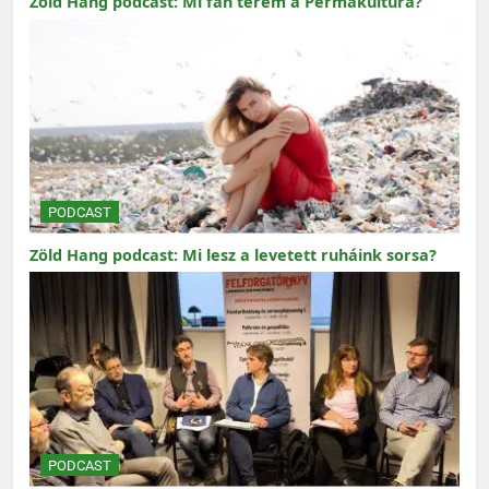
Zöld Hang podcast: Mi fán terem a Permakultúra?
PODCAST
Zöld Hang podcast: Mi lesz a levetett ruháink sorsa?
PODCAST