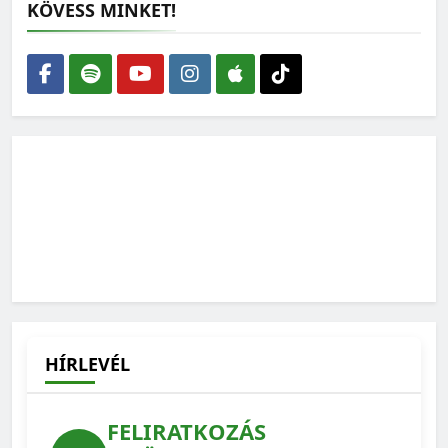
KÖVESS MINKET!
Nem elég több fát ültetni: a meglévő erdőket kell
megmenteni a kiszáradástól
2026-07-30
Kevesebb antibiotikum és környezetterhelés, kisebb
járványkockázat: ezért számít az állatjólét
2026-07-22
HÍRLEVÉL
FELIRATKOZÁS