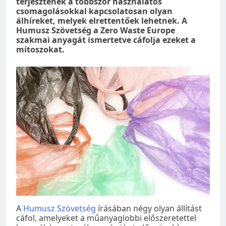
terjesztenek a többször használatos
csomagolásokkal kapcsolatosan olyan
álhíreket, melyek elrettentőek lehetnek. A
Humusz Szövetség a Zero Waste Europe
szakmai anyagát ismertetve cáfolja ezeket a
mítoszokat.
A
Humusz Szövetség
írásában négy olyan állítást
cáfol, amelyeket a műanyaglobbi előszeretettel