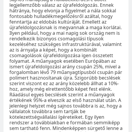
legjellemzőbb válasz az újrafeldolgozás. Ennek
hátránya, hogy elvonja a figyelmet a nála sokkal
fontosabb hulladékmegelőzésről azáltal, hogy
fenntartja az eldobás kultúráját. Emellett az
újrafeldolgozásnak is megvannak a maga korlátai.
Ilyen például, hogy a mai napig sok ország nem is
rendelkezik bizonyos csomagolási típusok
kezeléséhez szükséges infrastruktúrával, valamint
az is árnyalja a képet, hogy a kombinált
csomagolások újrafeldolgozása igen összetett
folyamat. A műanyagok esetében Európában az
ismert újrafeldolgozási arány csupán 25%, mivel a
forgalomban lévő 79 műanyagtípusból csupán pár
polimert hasznosítanak újra. Szigorúbb becslések
szerint viszont ez az arány közelebb állhat a 10%-
hoz, amely még elrettentőbb képet fest elénk.
Ráadásul egyes becslések szerint a műanyagok
értékének 95%-a elveszik az első használat után. A
jelenlegi helyzet még sajnos továbbra is az, hogy a
vállalatok továbbra sem tartják be
kötelezettségvállalási ígéreteiket. Egy ilyen
rendszer a továbbiakban e formában semmiképp
sem tartható fenn. Mindenképpen sürgető lenne a