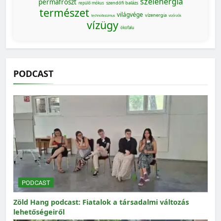
szélenergia
permafroszt
szendőfi balázs
repülő mókus
természet
világvége
vízenergia
technofasizmus
vízőrzők
vízügy
ökofalu
PODCAST
PODCAST
Zöld Hang podcast: Fiatalok a társadalmi változás
lehetőségeiről