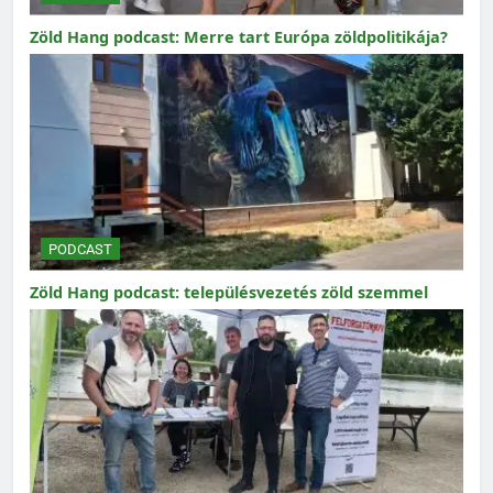
Zöld Hang podcast: Merre tart Európa zöldpolitikája?
PODCAST
Zöld Hang podcast: településvezetés zöld szemmel