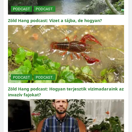
PODCAST
PODCAST.
Zöld Hang podcast: Vizet a tájba, de hogyan?
PODCAST
PODCAST.
Zöld Hang podcast: Hogyan terjesztik vizimadaraink az
invazív fajokat?