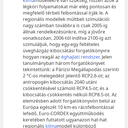
klíma
modellekre van szükség, hiszen azok a
légköri folyamatokat már elég pontosan és
megfelelő térbeli felbontással írják le. A
regionális modellek múltbeli szimulációi
nagy számban továbbra is csak 2005-ig
állnak rendelkezésünkre, míg a jövőre
vonatkozóan, 2006-tól indítva 2100-ig azt
szimuláljuk, hogy egy-egy feltételes
üvegházgáz-kibocsátási forgatókönyvre
hogyan reagál az
éghajlati rendszer
. Jelen
tanulmányban három forgatókönyvet
tekintettünk: a Párizsi Megállapodás szerinti
2 °C-os melegedést jelentő RCP2.6-ot; az
antropogén kibocsátás 2040 utáni
csökkentésével számoló RCP4.5-öt; és a
kibocsátás-csökkentés nélküli RCP8.5-öt. Az
elemzésben adott forgatókönyvön belül az
Európa egészét 10 km-es rácsfelbontással
lefedő, Euro-CORDEX együttműködés
keretében futtatott ugyanazon hat-hat
regionális
klíma
modell különböző