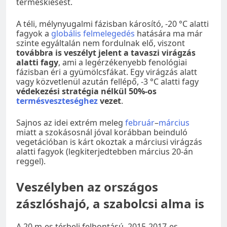
terméskiesést.
A téli, mélynyugalmi fázisban károsító, -20 °C alatti
fagyok a
globális felmelegedés
hatására ma már
szinte egyáltalán nem fordulnak elő, viszont
továbbra is veszélyt jelent a tavaszi virágzás
alatti fagy
, ami a legérzékenyebb fenológiai
fázisban éri a gyümölcsfákat. Egy virágzás alatt
vagy közvetlenül azután fellépő, -3 °C alatti fagy
védekezési stratégia nélkül 50%-os
termésveszteséghez
vezet
.
Sajnos az idei extrém meleg
február
–
március
miatt a szokásosnál jóval korábban beinduló
vegetációban is kárt okoztak a márciusi virágzás
alatti fagyok (legkiterjedtebben március 20-án
reggel).
Veszélyben az országos
zászlóshajó, a szabolcsi alma is
A 20 m-es térbeli felbontású, 2015-2017-es