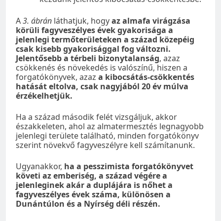
A
3. ábrán
láthatjuk, hogy
az almafa virágzása
körüli fagyveszélyes évek gyakorisága a
jelenlegi termőterületeken a század közepéig
csak kisebb gyakorisággal fog változni.
Jelentősebb a térbeli bizonytalanság
, azaz
csökkenés és növekedés is valószínű, hiszen a
forgatókönyvek, azaz
a kibocsátás-csökkentés
hatását eltolva, csak nagyjából 20 év múlva
érzékelhetjük.
Ha a század második felét vizsgáljuk, akkor
északkeleten, ahol az almatermesztés legnagyobb
jelenlegi területe található, minden forgatókönyv
szerint növekvő fagyveszélyre kell számítanunk.
Ugyanakkor,
ha a pesszimista forgatókönyvet
követi az emberiség, a század végére a
jelenleginek akár a duplájára is nőhet a
fagyveszélyes évek száma, különösen a
Dunántúlon és a Nyírség déli részén.