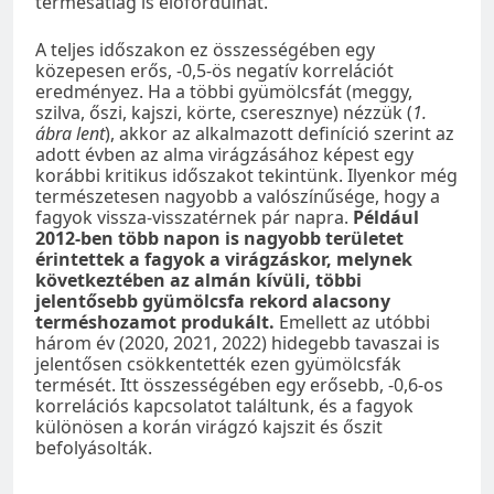
termésátlag is előfordulhat.
A teljes időszakon ez összességében egy
közepesen erős, -0,5-ös negatív korrelációt
eredményez. Ha a többi gyümölcsfát (meggy,
szilva, őszi, kajszi, körte, cseresznye) nézzük (
1.
ábra lent
), akkor az alkalmazott definíció szerint az
adott évben az alma virágzásához képest egy
korábbi kritikus időszakot tekintünk. Ilyenkor még
természetesen nagyobb a valószínűsége, hogy a
fagyok vissza-visszatérnek pár napra.
Például
2012-ben több napon is nagyobb területet
érintettek a fagyok a virágzáskor, melynek
következtében az almán kívüli, többi
jelentősebb gyümölcsfa rekord alacsony
terméshozamot produkált.
Emellett az utóbbi
három év (2020, 2021, 2022) hidegebb tavaszai is
jelentősen csökkentették ezen gyümölcsfák
termését. Itt összességében egy erősebb, -0,6-os
korrelációs kapcsolatot találtunk, és a fagyok
különösen a korán virágzó kajszit és őszit
befolyásolták.