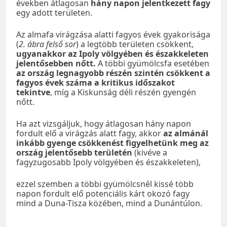
években átlagosan
hány napon jelentkezett fagy
egy adott területen.
Az almafa virágzása alatti fagyos évek gyakorisága
(
2. ábra felső sor
) a legtöbb területen csökkent,
ugyanakkor az Ipoly völgyében és északkeleten
jelentősebben nőtt.
A többi gyümölcsfa esetében
az ország legnagyobb részén szintén csökkent a
fagyos évek száma a kritikus időszakot
tekintve
, míg a Kiskunság déli részén gyengén
nőtt.
Ha azt vizsgáljuk, hogy átlagosan hány napon
fordult elő a virágzás alatt fagy, akkor
az almánál
inkább gyenge csökkenést figyelhetünk meg az
ország jelentősebb területén
(kivéve a
fagyzugosabb Ipoly völgyében és északkeleten),
ezzel szemben a többi gyümölcsnél kissé több
napon fordult elő potenciális kárt okozó fagy
mind a Duna-Tisza közében, mind a Dunántúlon.