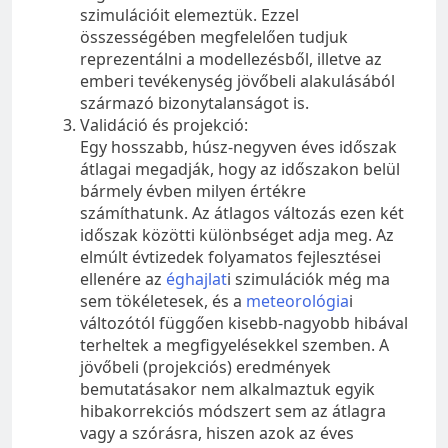
szimulációit elemeztük. Ezzel
összességében megfelelően tudjuk
reprezentálni a modellezésből, illetve az
emberi tevékenység jövőbeli alakulásából
származó bizonytalanságot is.
Validáció és projekció:
Egy hosszabb, húsz-negyven éves időszak
átlagai megadják, hogy az időszakon belül
bármely évben milyen értékre
számíthatunk. Az átlagos változás ezen két
időszak közötti különbséget adja meg. Az
elmúlt évtizedek folyamatos fejlesztései
ellenére az
éghajlat
i szimulációk még ma
sem tökéletesek, és a
meteorológia
i
változótól függően kisebb-nagyobb hibával
terheltek a megfigyelésekkel szemben. A
jövőbeli (projekciós) eredmények
bemutatásakor nem alkalmaztuk egyik
hibakorrekciós módszert sem az átlagra
vagy a szórásra, hiszen azok az éves