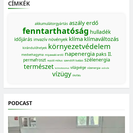
CÍMKÉK
aszály
erdő
akkumulátorgyártás
fenntarthatóság
hulladék
klíma
klímaváltozás
időjárás
invazív növények
környezetvédelem
kirándulóhelyek
napenergia
paks II.
medvehagyma
miyawaki erdő
szélenergia
permafroszt
szendőfi balázs
repülő mókus
természet
világvége
vízenergia
technofasizmus
vízőrzők
vízügy
ökofalu
PODCAST