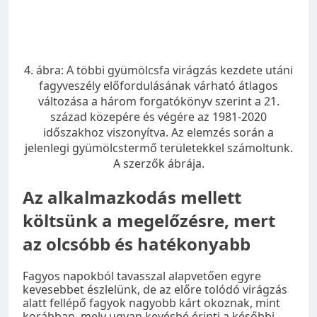
4. ábra: A többi gyümölcsfa virágzás kezdete utáni
fagyveszély előfordulásának várható átlagos
változása a három forgatókönyv szerint a 21.
század közepére és végére az 1981-2020
időszakhoz viszonyítva. Az elemzés során a
jelenlegi gyümölcstermő területekkel számoltunk.
A szerzők ábrája.
Az alkalmazkodás mellett
költsünk a megelőzésre, mert
az olcsóbb és hatékonyabb
Fagyos napokból tavasszal alapvetően egyre
kevesebbet észlelünk, de az előre tolódó virágzás
alatt fellépő fagyok nagyobb kárt okoznak, mint
korábban, mely ugyan kevésbé érinti a későbbi