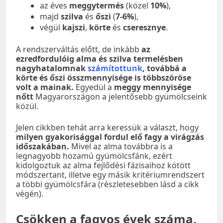
az éves
meggytermés
(közel
10%
),
majd
szilva
és
őszi
(
7-6%
),
végül
kajszi
,
körte
és
cseresznye
.
A rendszerváltás előtt, de inkább
az
ezredfordulóig alma és szilva termelésben
nagyhatalomnak
számítottunk
, továbbá a
körte és őszi összmennyisége is többszöröse
volt a mainak.
Egyedül a
meggy mennyisége
nőtt
Magyarországon a jelentősebb gyümölcseink
közül.
Jelen cikkben tehát arra keressük a választ, hogy
milyen gyakorisággal fordul elő fagy a virágzás
időszakában.
Mivel az alma továbbra is a
legnagyobb hozamú gyümölcsfánk, ezért
kidolgoztuk az alma fejlődési fázisaihoz kötött
módszertant, illetve egy másik kritériumrendszert
a többi gyümölcsfára (részletesebben lásd a cikk
végén).
Csökken a fagyos évek száma,