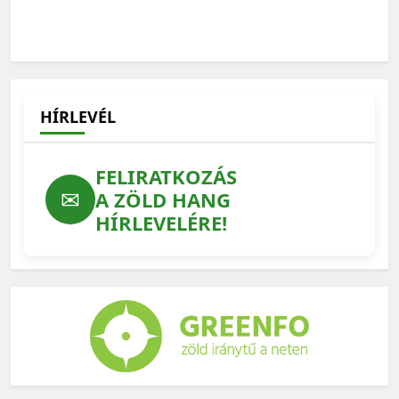
„Az erdész fő terméke nem a faanyag, hanem az erdő”
2026-06-01
HÍRLEVÉL
FELIRATKOZÁS
✉
A ZÖLD HANG
HÍRLEVELÉRE!