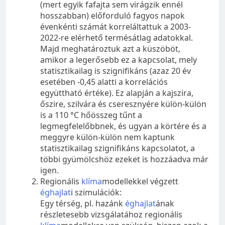
(mert egyik fafajta sem virágzik ennél
hosszabban) előforduló fagyos napok
évenkénti számát korreláltattuk a 2003-
2022-re elérhető termésátlag adatokkal.
Majd meghatároztuk azt a küszöböt,
amikor a legerősebb ez a kapcsolat, mely
statisztikailag is szignifikáns (azaz 20 év
esetében -0,45 alatti a korrelációs
együttható értéke). Ez alapján a kajszira,
őszire, szilvára és cseresznyére külön-külön
is a 110 °C hőösszeg tűnt a
legmegfelelőbbnek, és ugyan a körtére és a
meggyre külön-külön nem kaptunk
statisztikailag szignifikáns kapcsolatot, a
többi gyümölcshöz ezeket is hozzáadva már
igen.
Regionális
klíma
modellekkel végzett
éghajlat
i szimulációk:
Egy térség, pl. hazánk
éghajlat
ának
részletesebb vizsgálatához regionális