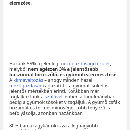
elemzése.
Hazánk 55%-a jelenleg
mezőgazdaság
i
terület
,
melyből
nem egészen 3% a jelentősebb
haszonnal bíró szőlő- és gyümölcstermesztésé.
A
klímaváltozás
– ahogy minden hazai
mezőgazdaság
i ágazatot – a gyümölcsöket is
jelentős mértékben érinti. Korábban már
foglalkoztunk a
szőlővel
, ebben a tanulmányban
pedig a gyümölcsösöket vizsgáljuk. A gyümölcsfák
hozamát és termésminőségét több tényező is
befolyásolja, azonban hazánkban
80%-ban a fagykár okozza a legnagyobb