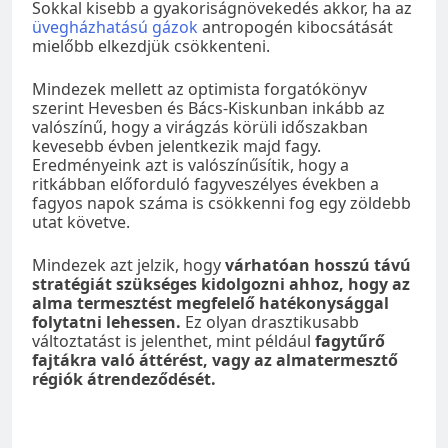
Sokkal kisebb a gyakoriságnövekedés akkor, ha az
üvegházhatású gázok
antropogén kibocsátását
mielőbb elkezdjük csökkenteni.
Mindezek mellett az optimista forgatókönyv
szerint Hevesben és Bács-Kiskunban inkább az
valószínű, hogy a virágzás körüli időszakban
kevesebb évben jelentkezik majd fagy.
Eredményeink azt is valószínűsítik, hogy a
ritkábban előforduló fagyveszélyes években a
fagyos napok száma is csökkenni fog egy zöldebb
utat követve.
Mindezek azt jelzik, hogy
várhatóan hosszú távú
stratégiát szükséges kidolgozni ahhoz, hogy az
alma termesztést megfelelő hatékonysággal
folytatni lehessen.
Ez olyan drasztikusabb
változtatást is jelenthet, mint például
fagytűrő
fajtákra való áttérést, vagy az almatermesztő
régiók átrendeződését.