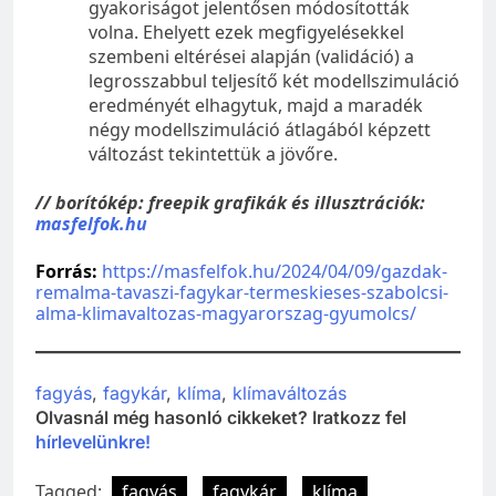
gyakoriságot jelentősen módosították
volna. Ehelyett ezek megfigyelésekkel
szembeni eltérései alapján (validáció) a
legrosszabbul teljesítő két modellszimuláció
eredményét elhagytuk, majd a maradék
négy modellszimuláció átlagából képzett
változást tekintettük a jövőre.
// borítókép: freepik grafikák és illusztrációk:
masfelfok.hu
Forrás:
https://masfelfok.hu/2024/04/09/gazdak-
remalma-tavaszi-fagykar-termeskieses-szabolcsi-
alma-klimavaltozas-magyarorszag-gyumolcs/
fagyás
, 
fagykár
, 
klíma
, 
klímaváltozás
Olvasnál még hasonló cikkeket? Iratkozz fel
hírlevelünkre!
Tagged:
fagyás
fagykár
klíma