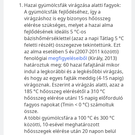
Hazai gyümölcsfák virágzása alatti fagyok:
A gyümölcsfák fejlődéséhez, így a
virágzáshoz is egy bizonyos hőösszeg
elérése szükséges, melyet a hazai alma
fejlődésének ideális 5 °C-os
bázishőmérséklettel (azaz a napi Tátlag 5 °C
feletti részét) összegezve tekintettünk. Ezt
az alma esetében 5 év (2007-2011 közötti)
fenológiai
megfigyeléseiből
(Király, 2013)
határoztuk meg: 60 hazai fafajtánál mikor
indul a legkorábbi és a legkésőbbi virágzás,
és hogy az egyes fajták meddig (4-15 napig)
virágoznak. Eszerint a virágzás alatti, azaz a
185 °C hőösszeg elérésétől a 310 °C
hőösszeg elérése utáni 15 napig előforduló
fagyos napokat (Tmin < 0 °C) számoltuk
össze.
A többi gyümölcsfára a 100 °C és 300 °C
közötti, 10-esével meghatározott
hőösszegek elérése után 20 napon belül