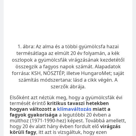
1. ábra: Az alma és a többi gyümölcsfa hazai
termésátlaga az elmúlt 20 év folyamán, a kék
oszlopok a gyümölcsfák virágzásának kezdetétől
összegzik a fagyos napok számát. Alapadatok
forrása: KSH, NÖSZTÉP, illetve HungaroMet; saját
számítás módszertana: lásd a cikk végén. A
szerzők ábrája.
Elsőként azt néztük meg, hogy a gyümölcsfák évi
termését érintő
kritikus tavaszi hetekben
hogyan változott a
klímaváltozás
miatt a
fagyok gyakorisága
a legutóbbi 20 évben a
múlthoz (1971-1990-hez) képest. Továbbá amellett,
hogy 20 év alatt hány évben fordult elő
virágzás
körüli fagy
, itt azt is vizsgáltuk, hogy ezen