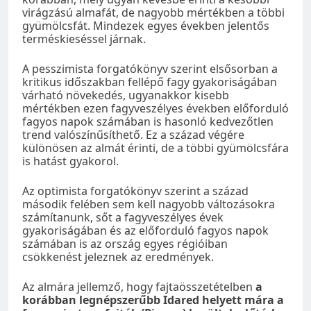
virágzású almafát, de nagyobb mértékben a többi
gyümölcsfát. Mindezek egyes években jelentős
terméskieséssel járnak.
A pesszimista forgatókönyv szerint elsősorban a
kritikus időszakban fellépő fagy gyakoriságában
várható növekedés, ugyanakkor kisebb
mértékben ezen fagyveszélyes években előforduló
fagyos napok számában is hasonló kedvezőtlen
trend valószínűsíthető. Ez a század végére
különösen az almát érinti, de a többi gyümölcsfára
is hatást gyakorol.
Az optimista forgatókönyv szerint a század
második felében sem kell nagyobb változásokra
számítanunk, sőt a fagyveszélyes évek
gyakoriságában és az előforduló fagyos napok
számában is az ország egyes régióiban
csökkenést jeleznek az eredmények.
Az almára jellemző, hogy fajtaösszetételben
a
korábban legnépszerűbb Idared helyett mára a