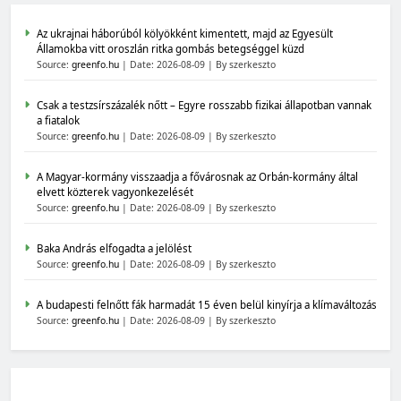
Az ukrajnai háborúból kölyökként kimentett, majd az Egyesült
Államokba vitt oroszlán ritka gombás betegséggel küzd
Source:
greenfo.hu
Date: 2026-08-09
By szerkeszto
Csak a testzsírszázalék nőtt – Egyre rosszabb fizikai állapotban vannak
a fiatalok
Source:
greenfo.hu
Date: 2026-08-09
By szerkeszto
A Magyar-kormány visszaadja a fővárosnak az Orbán-kormány által
elvett közterek vagyonkezelését
Source:
greenfo.hu
Date: 2026-08-09
By szerkeszto
Baka András elfogadta a jelölést
Source:
greenfo.hu
Date: 2026-08-09
By szerkeszto
A budapesti felnőtt fák harmadát 15 éven belül kinyírja a klímaváltozás
Source:
greenfo.hu
Date: 2026-08-09
By szerkeszto