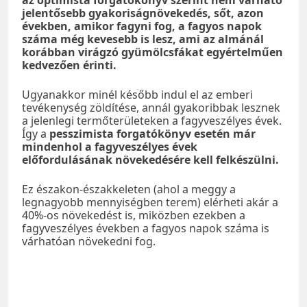
az optimista forgatókönyv szerint nem várható
jelentősebb gyakoriságnövekedés, sőt, azon
években, amikor fagyni fog, a fagyos napok
száma még kevesebb is lesz, ami az almánál
korábban virágzó gyümölcsfákat egyértelműen
kedvezően érinti.
Ugyanakkor minél később indul el az emberi
tevékenység zöldítése, annál gyakoribbak lesznek
a jelenlegi termőterületeken a fagyveszélyes évek.
Így a
pesszimista forgatókönyv esetén már
mindenhol a fagyveszélyes évek
előfordulásának növekedésére kell felkészülni.
Ez északon-északkeleten (ahol a meggy a
legnagyobb mennyiségben terem) elérheti akár a
40%-os növekedést is, miközben ezekben a
fagyveszélyes években a fagyos napok száma is
várhatóan növekedni fog.