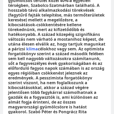
gyümölcsös terület közel 40%-a egyetlen
térségben, Szabolcs-Szatmárban található. A
hosszabb távú alkalmazkodási törekvések
(fagytűrő fajták telepítése, más termőterületek
keresése) mellett a megelőzésre, a
kibocsátások-csökkentésére kellene
törekednünk, mert az kifizetődőbb és
hatékonyabb. A század közepéig szignifikáns
változás nem várható a mostanihoz képest, de
utána élesen elválik az, hogy tartjuk magunkat
a párizsi
klíma
célokhoz vagy sem. Az optimista
forgatókönyv szerint a század második felében
sem kell nagyobb változásokra számítanunk,
sőt a fagyveszélyes évek gyakoriságában és az
előforduló fagyos napok számában is az ország
egyes régióiban csökkenést jeleznek az
eredmények. A pesszimista forgatókönyv
szerint viszont, ha nem foglalkozunk a
kibocsátásokkal, akkor a század végére
jelentősen több fagykárral számolhatnak a
gazdák és a fogyasztók is, ami különösen az
almát fogja érinteni, de az összes
magyarországi gyümölcsösre is hatást
gyakorol. Szabó Péter és Pongrácz Rita