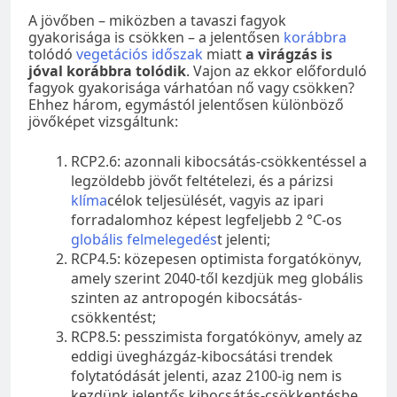
A jövőben – miközben a tavaszi fagyok
gyakorisága is csökken – a jelentősen
korábbra
tolódó
vegetációs időszak
miatt
a virágzás is
jóval korábbra tolódik
. Vajon az ekkor előforduló
fagyok gyakorisága várhatóan nő vagy csökken?
Ehhez három, egymástól jelentősen különböző
jövőképet vizsgáltunk:
RCP2.6: azonnali kibocsátás-csökkentéssel a
legzöldebb jövőt feltételezi, és a párizsi
klíma
célok teljesülését, vagyis az ipari
forradalomhoz képest legfeljebb 2 °C-os
globális felmelegedés
t jelenti;
RCP4.5: közepesen optimista forgatókönyv,
amely szerint 2040-től kezdjük meg globális
szinten az antropogén kibocsátás-
csökkentést;
RCP8.5: pesszimista forgatókönyv, amely az
eddigi üvegházgáz-kibocsátási trendek
folytatódását jelenti, azaz 2100-ig nem is
kezdünk jelentős kibocsátás-csökkentésbe.