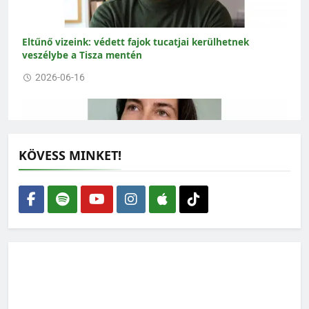
Eltűnő vizeink: védett fajok tucatjai kerülhetnek
veszélybe a Tisza mentén
2026-06-16
KÖVESS MINKET!
Amikor az ökológus rajzolni kezd – interjú Gallé-Szpisjak
Nikolettel
2026-06-15