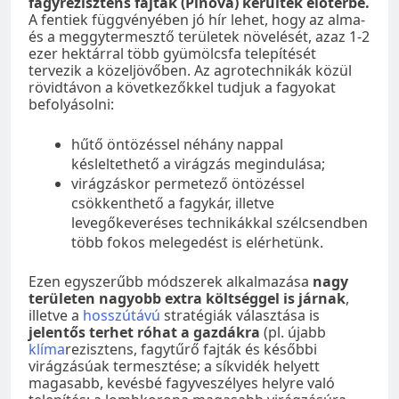
fagyrezisztens fajták (Pinova) kerültek előtérbe.
A fentiek függvényében jó hír lehet, hogy az alma-
és a meggytermesztő területek növelését, azaz 1-2
ezer hektárral több gyümölcsfa telepítését
tervezik a közeljövőben. Az agrotechnikák közül
rövidtávon a következőkkel tudjuk a fagyokat
befolyásolni:
hűtő öntözéssel néhány nappal
késleltethető a virágzás megindulása;
virágzáskor permetező öntözéssel
csökkenthető a fagykár, illetve
levegőkeveréses technikákkal szélcsendben
több fokos melegedést is elérhetünk.
Ezen egyszerűbb módszerek alkalmazása
nagy
területen nagyobb extra költséggel is járnak
,
illetve a
hosszútávú
stratégiák választása is
jelentős terhet róhat a gazdákra
(pl. újabb
klíma
rezisztens, fagytűrő fajták és későbbi
virágzásúak termesztése; a síkvidék helyett
magasabb, kevésbé fagyveszélyes helyre való