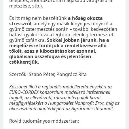
telepítés; a lombkorona magasabb virágzásúra
metszése, stb.).
És itt még nem beszéltünk
a hőség okozta
stresszről
, amely egy másik lényeges tényező a
gyümölcstermesztés során – további kedvezőtlen
hatást gyakorolva a legtöbb jelenleg termesztett
gyümölcsfánkra.
Sokkal jobban járunk, ha a
megelőzésre fordítjuk a rendelkezésre álló
tőkét, azaz a kibocsátásokat azonnal,
globálisan összefogva és jelentősen
csökkentjük.
Szerzők: Szabó Péter, Pongrácz Rita
Köszönet illeti a regionális modelleredményekért az
EURO-CORDEX konzorcium modellező intézeteinek
tagjait, az ellenőrzött, rácsra interpolált hazai
megfigyelésekért a HungaroMet Nonprofit Zrt-t, míg az
ökoszisztéma alaptérképért az Agrárminisztériumot.
Rövid tudományos módszertan: