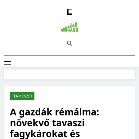
Skip
to
content
Magyarország
Zöld Hang – Természet, Klímaváltozás,
Zöld Hangja
Fenntarthatóság, Jövő
TERMÉSZET
A gazdák rémálma:
növekvő tavaszi
fagykárokat és