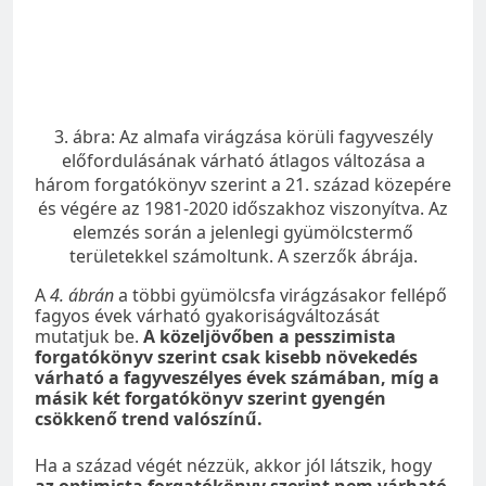
3. ábra: Az almafa virágzása körüli fagyveszély
előfordulásának várható átlagos változása a
három forgatókönyv szerint a 21. század közepére
és végére az 1981-2020 időszakhoz viszonyítva. Az
elemzés során a jelenlegi gyümölcstermő
területekkel számoltunk. A szerzők ábrája.
A
4. ábrán
a többi gyümölcsfa virágzásakor fellépő
fagyos évek várható gyakoriságváltozását
mutatjuk be.
A közeljövőben a pesszimista
forgatókönyv szerint csak kisebb növekedés
várható a fagyveszélyes évek számában, míg a
másik két forgatókönyv szerint gyengén
csökkenő trend valószínű.
Ha a század végét nézzük, akkor jól látszik, hogy