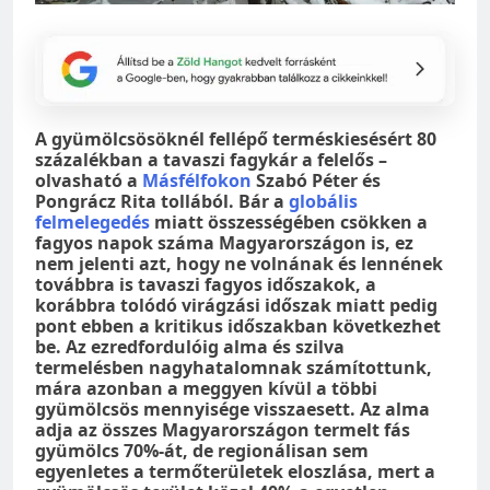
A gyümölcsösöknél fellépő terméskiesésért 80
százalékban a tavaszi fagykár a felelős –
olvasható a
Másfélfokon
Szabó Péter és
Pongrácz Rita tollából. Bár a
globális
felmelegedés
miatt összességében csökken a
fagyos napok száma Magyarországon is, ez
nem jelenti azt, hogy ne volnának és lennének
továbbra is tavaszi fagyos időszakok, a
korábbra tolódó virágzási időszak miatt pedig
pont ebben a kritikus időszakban következhet
be. Az ezredfordulóig alma és szilva
termelésben nagyhatalomnak számítottunk,
mára azonban a meggyen kívül a többi
gyümölcsös mennyisége visszaesett. Az alma
adja az összes Magyarországon termelt fás
gyümölcs 70%-át, de regionálisan sem
egyenletes a termőterületek eloszlása, mert a