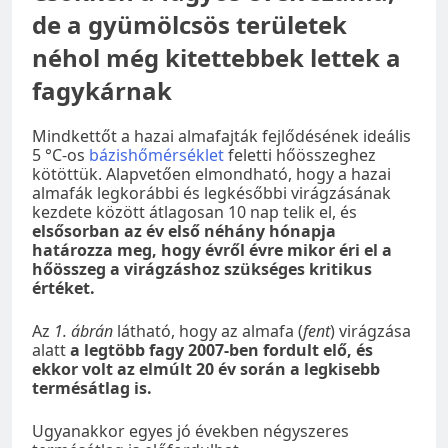
de a gyümölcsös területek
néhol még kitettebbek lettek a
fagykárnak
Mindkettőt a hazai almafajták fejlődésének ideális
5 °C-os
bázishőmérséklet
feletti hőösszeghez
kötöttük. Alapvetően elmondható, hogy a hazai
almafák legkorábbi és legkésőbbi virágzásának
kezdete között átlagosan 10 nap telik el, és
elsősorban az év első néhány hónapja
határozza meg, hogy évről évre mikor éri el a
hőösszeg a virágzáshoz szükséges kritikus
értéket.
Az
1. ábrán
látható, hogy az almafa (
fent
) virágzása
alatt
a legtöbb fagy 2007-ben fordult elő, és
ekkor volt az elmúlt 20 év során a legkisebb
termésátlag is.
Ugyanakkor egyes jó években négyszeres