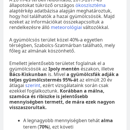
állapotokat tükröző országos
ökoszisztéma
alaptérkép adatbázisa alapján meghatároztuk,
hogy hol találhatók a hazai gyümölcsösök. Majd
ezeket az információkat összekapcsoltuk a
rendelkezésre álló
meteorológiai
változókkal.
A gyümölcsös terület közel 40%-a egyetlen
térségben, Szabolcs-Szatmárban található, mely
főleg az almának köszönhető.
Emellett jelentősebb területet foglalnak el a
gyümölcsösök az
Ipoly mentén
északon, illetve
Bács-Kiskunban
is. Mivel
a gyümölcsfák adják a
teljes gyümölcstermés 95%-át
az elmúlt 20 év
átlagai
szerint
, ezért vizsgálataink során csak
ezekkel foglalkoztunk.
Korábban a málna,
szamóca és ribiszke is jelentősebb
mennyiségben termett, de mára ezek nagyon
visszaszorultak.
A legnagyobb mennyiségben tehát
alma
terem (
70%
), ezt követi