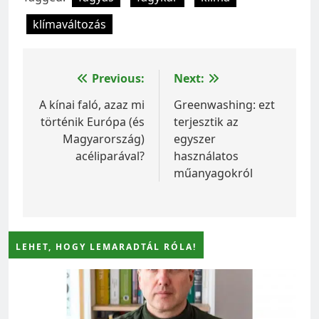
klímaváltozás
Bejegyzés
Previous:
Next:
navigáció
A kínai faló, azaz mi
Greenwashing: ezt
történik Európa (és
terjesztik az
Magyarország)
egyszer
acéliparával?
használatos
műanyagokról
LEHET, HOGY LEMARADTÁL RÓLA!