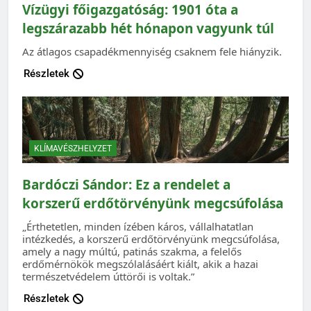
Vízügyi főigazgatóság: 1901 óta a
legszárazabb hét hónapon vagyunk túl
Az átlagos csapadékmennyiség csaknem fele hiányzik.
Részletek
KLÍMAVÉSZHELYZET
Bardóczi Sándor: Ez a rendelet a
korszerű erdőtörvényünk megcsúfolása
„Érthetetlen, minden ízében káros, vállalhatatlan
intézkedés, a korszerű erdőtörvényünk megcsúfolása,
amely a nagy múltú, patinás szakma, a felelős
erdőmérnökök megszólalásáért kiált, akik a hazai
természetvédelem úttörői is voltak.”
Részletek