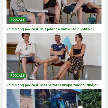
PODCAST
Zöld Hang podcast: Mit jelent a városi zöldpolitika?
PODCAST
Zöld Hang podcast: Merre tart Európa zöldpolitikája?