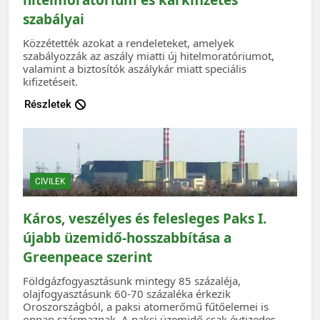
szabályai
Közzétették azokat a rendeleteket, amelyek
szabályozzák az aszály miatti új hitelmoratóriumot,
valamint a biztosítók aszálykár miatt speciális
kifizetéseit.
Részletek
CIVILEK
Káros, veszélyes és felesleges Paks I.
újabb üzemidő-hosszabbítása a
Greenpeace szerint
Földgázfogyasztásunk mintegy 85 százaléja,
olajfogyasztásunk 60-70 százaléka érkezik
Oroszországból, a paksi atomerőmű fűtőelemei is
onnan származnak. A paksi üzemidő csak évtizedes