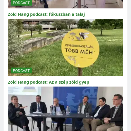
PODCAST
Zöld Hang podcast: fókuszban a talaj
PODCAST
Zöld Hang podcast: Az a szép zöld gyep