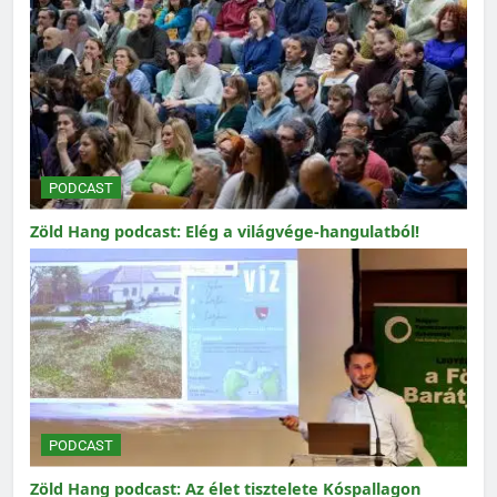
PODCAST
Zöld Hang podcast: Elég a világvége-hangulatból!
PODCAST
Zöld Hang podcast: Az élet tisztelete Kóspallagon