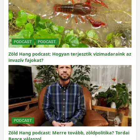
PODCAST
PODCAST.
Zöld Hang podcast: Hogyan terjesztik vizimadaraink az
invazív fajokat?
PODCAST
Zöld Hang podcast: Merre tovább, zöldpolitika? Tordai
Bence válaszol