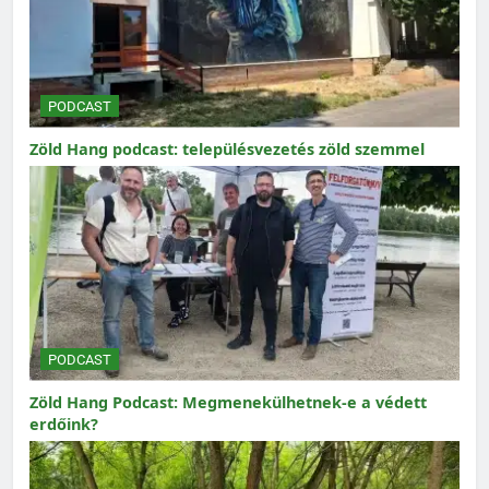
PODCAST
Zöld Hang podcast: településvezetés zöld szemmel
PODCAST
Zöld Hang Podcast: Megmenekülhetnek-e a védett
erdőink?