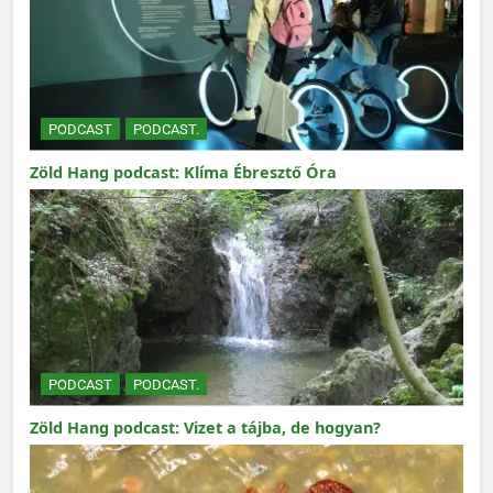
PODCAST
PODCAST.
Zöld Hang podcast: Klíma Ébresztő Óra
PODCAST
PODCAST.
Zöld Hang podcast: Vizet a tájba, de hogyan?