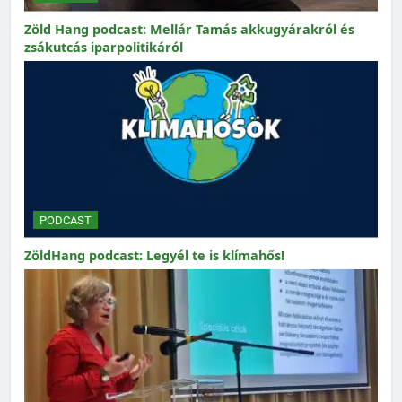
Zöld Hang podcast: Mellár Tamás akkugyárakról és
zsákutcás iparpolitikáról
PODCAST
ZöldHang podcast: Legyél te is klímahős!