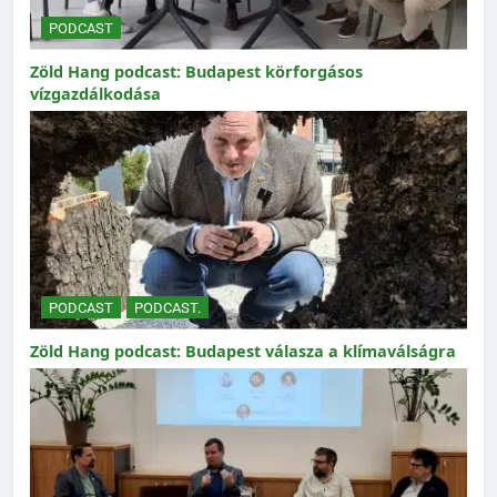
PODCAST
Zöld Hang podcast: Budapest körforgásos
vízgazdálkodása
PODCAST
PODCAST.
Zöld Hang podcast: Budapest válasza a klímaválságra