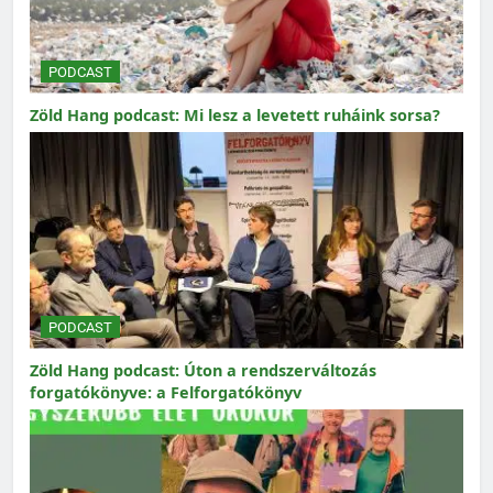
PODCAST
Zöld Hang podcast: Mi lesz a levetett ruháink sorsa?
PODCAST
Zöld Hang podcast: Úton a rendszerváltozás
forgatókönyve: a Felforgatókönyv