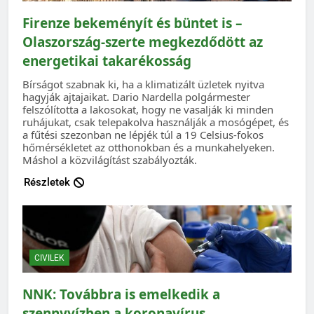
Firenze bekeményít és büntet is –
Olaszország-szerte megkezdődött az
energetikai takarékosság
Bírságot szabnak ki, ha a klimatizált üzletek nyitva
hagyják ajtajaikat. Dario Nardella polgármester
felszólította a lakosokat, hogy ne vasalják ki minden
ruhájukat, csak telepakolva használják a mosógépet, és
a fűtési szezonban ne lépjék túl a 19 Celsius-fokos
hőmérsékletet az otthonokban és a munkahelyeken.
Máshol a közvilágítást szabályozták.
Részletek
CIVILEK
NNK: Továbbra is emelkedik a
szennyvízben a koronavírus