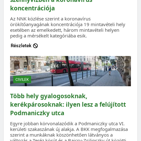
koncentrációja
Az NNK közlése szerint a koronavírus
örökítőanyagának koncentrációja 19 mintavételi hely
esetében az emelkedett, három mintavételi helyen
pedig a mérsékelt kategóriába esik.
Részletek
CIVILEK
Több hely gyalogosoknak,
kerékpárosoknak: ilyen lesz a felújított
Podmaniczky utca
Egyre jobban körvonalazódik a Podmaniczky utca VI.
kerületi szakaszának új alakja. A BKK megfogalmazása
szerint a munkáknak köszönhetően látványos a
változás a Teréz körút és a Bajcsy-Zsilinszky út közötti