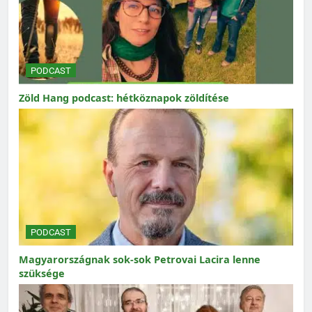
PODCAST
Zöld Hang podcast: hétköznapok zöldítése
PODCAST
Magyarországnak sok-sok Petrovai Lacira lenne
szüksége