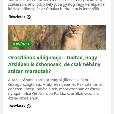
szakaszon, ahol több hely jut a gyalog vagy kerékpárral
közlekedőknek, és az útpálya burkolatát is lecserélik.
Részletek
TERMÉSZET
Oroszlánok világnapja – tudtad, hogy
Ázsiában is őshonosak, de csak néhány
százan maradtak?
A XIX. századig Törökországtól (illetve az ókori
Görögországtól) az Arab-félszigeten és Pakisztánon át
egészen Közép-Indiáig éltek, mára azonban az észak-
nyugat indiai Gir Nemzeti Parkba szorultak vissza az
ázsiai oroszlánok.
Részletek