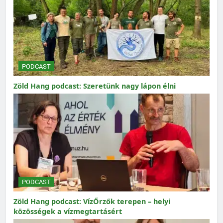
PODCAST
Zöld Hang podcast: Szeretünk nagy lápon élni
PODCAST
Zöld Hang podcast: VízŐrzők terepen – helyi
közösségek a vízmegtartásért