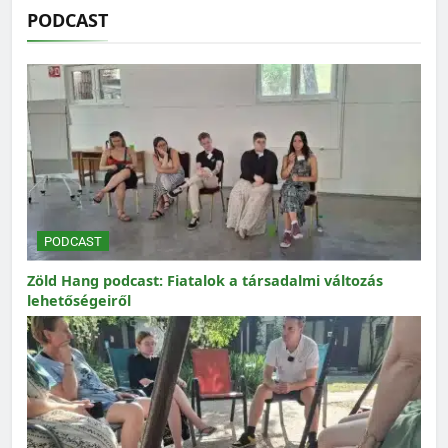
PODCAST
PODCAST
Zöld Hang podcast: Fiatalok a társadalmi változás
lehetőségeiről