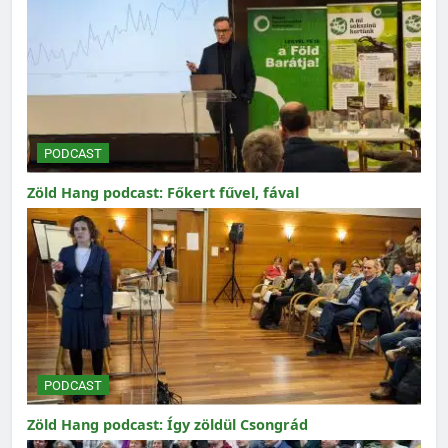
PODCAST
Zöld Hang podcast: Főkert fűvel, fával
PODCAST
Zöld Hang podcast: Így zöldül Csongrád