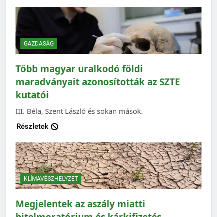
GAZDASÁG
Több magyar uralkodó földi
maradványait azonosították az SZTE
kutatói
III. Béla, Szent László és sokan mások.
Részletek
KLÍMAVÉSZHELYZET
Megjelentek az aszály miatti
hitelmoratórium és kárkifizetés