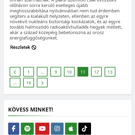
időtávon sorra kerülő esetleges újabb
meghosszabbítása nyilvánvalóan nem tud érdemben
segíteni a kialakult helyzeten, ellenben az egyre
növekvő nukleáris biztonsági kockázatok, és az egyre
tovább halmozódó radioaktívhulladék-hegyek mellett,
akár a század közepéig bebetonozná az orosz
energiafüggőségünket.
Részletek
1
…
9
10
11
12
13
…
16
KÖVESS MINKET!