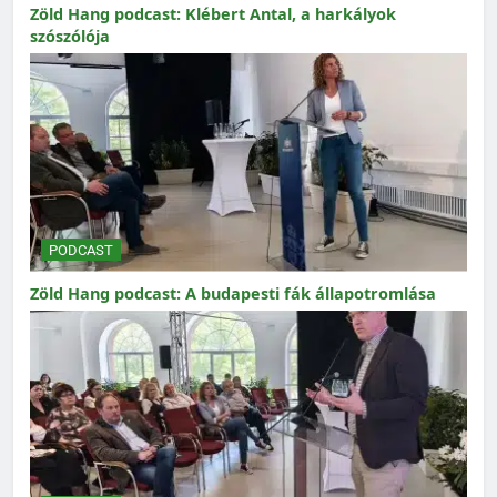
Zöld Hang podcast: Klébert Antal, a harkályok
szószólója
PODCAST
Zöld Hang podcast: A budapesti fák állapotromlása