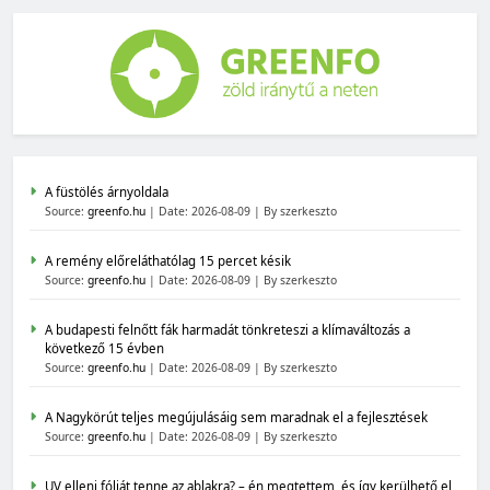
A füstölés árnyoldala
Source:
greenfo.hu
Date: 2026-08-09
By szerkeszto
A remény előreláthatólag 15 percet késik
Source:
greenfo.hu
Date: 2026-08-09
By szerkeszto
A budapesti felnőtt fák harmadát tönkreteszi a klímaváltozás a
következő 15 évben
Source:
greenfo.hu
Date: 2026-08-09
By szerkeszto
A Nagykörút teljes megújulásáig sem maradnak el a fejlesztések
Source:
greenfo.hu
Date: 2026-08-09
By szerkeszto
UV elleni fóliát tenne az ablakra? – én megtettem, és így kerülhető el