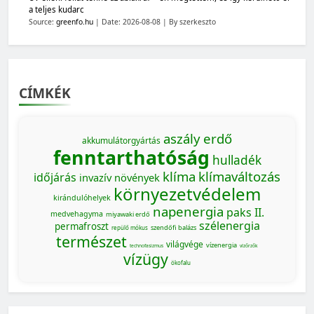
a teljes kudarc
Source:
greenfo.hu
Date: 2026-08-08
By szerkeszto
CÍMKÉK
aszály
erdő
akkumulátorgyártás
fenntarthatóság
hulladék
klíma
klímaváltozás
időjárás
invazív növények
környezetvédelem
kirándulóhelyek
napenergia
paks II.
medvehagyma
miyawaki erdő
szélenergia
permafroszt
szendőfi balázs
repülő mókus
természet
világvége
vízenergia
technofasizmus
vízőrzők
vízügy
ökofalu