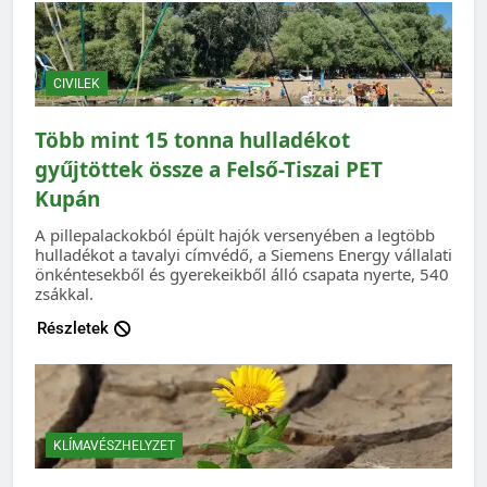
CIVILEK
Több mint 15 tonna hulladékot
gyűjtöttek össze a Felső-Tiszai PET
Kupán
A pillepalackokból épült hajók versenyében a legtöbb
hulladékot a tavalyi címvédő, a Siemens Energy vállalati
önkéntesekből és gyerekeikből álló csapata nyerte, 540
zsákkal.
Részletek
KLÍMAVÉSZHELYZET