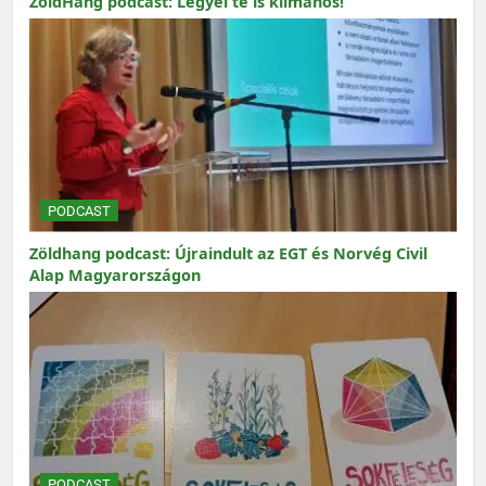
ZöldHang podcast: Legyél te is klímahős!
PODCAST
Zöldhang podcast: Újraindult az EGT és Norvég Civil
Alap Magyarországon
PODCAST