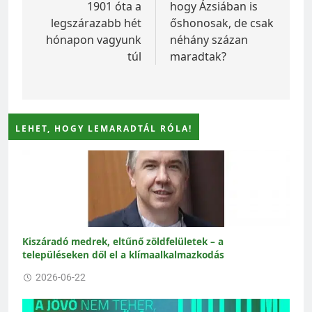
1901 óta a
hogy Ázsiában is
legszárazabb hét
őshonosak, de csak
hónapon vagyunk
néhány százan
túl
maradtak?
LEHET, HOGY LEMARADTÁL RÓLA!
Kiszáradó medrek, eltűnő zöldfelületek – a
településeken dől el a klímaalkalmazkodás
2026-06-22