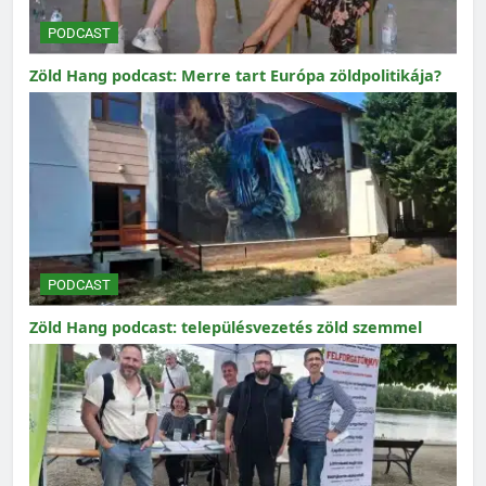
PODCAST
Zöld Hang podcast: Merre tart Európa zöldpolitikája?
PODCAST
Zöld Hang podcast: településvezetés zöld szemmel