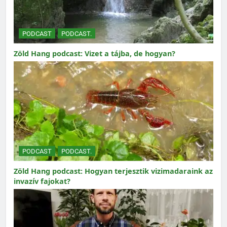
PODCAST
PODCAST.
Zöld Hang podcast: Vizet a tájba, de hogyan?
PODCAST
PODCAST.
Zöld Hang podcast: Hogyan terjesztik vizimadaraink az
invazív fajokat?