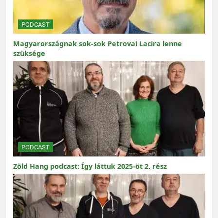
PODCAST
Magyarországnak sok-sok Petrovai Lacira lenne
szüksége
PODCAST
Zöld Hang podcast: Így láttuk 2025-öt 2. rész