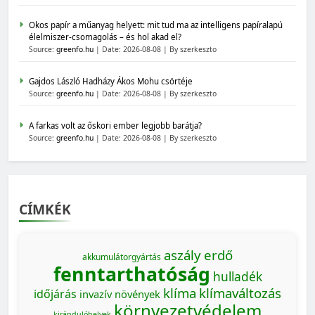
Okos papír a műanyag helyett: mit tud ma az intelligens papíralapú
élelmiszer-csomagolás – és hol akad el?
Source:
greenfo.hu
Date: 2026-08-08
By szerkeszto
Gajdos László Hadházy Ákos Mohu csörtéje
Source:
greenfo.hu
Date: 2026-08-08
By szerkeszto
A farkas volt az őskori ember legjobb barátja?
Source:
greenfo.hu
Date: 2026-08-08
By szerkeszto
CÍMKÉK
aszály
erdő
akkumulátorgyártás
fenntarthatóság
hulladék
klíma
klímaváltozás
időjárás
invazív növények
környezetvédelem
kirándulóhelyek