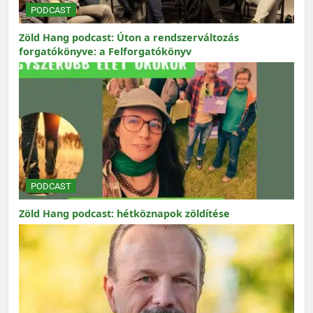
PODCAST
Zöld Hang podcast: Úton a rendszerváltozás
forgatókönyve: a Felforgatókönyv
PODCAST
Zöld Hang podcast: hétköznapok zöldítése