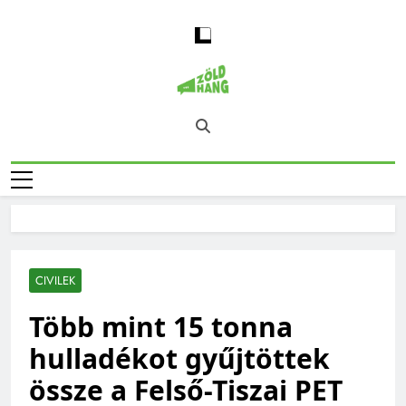
Skip
to
content
Magyarország
Zöld Hang – Természet, Klímaváltozás,
Zöld Hangja
Fenntarthatóság, Jövő
CIVILEK
Több mint 15 tonna
hulladékot gyűjtöttek
össze a Felső-Tiszai PET