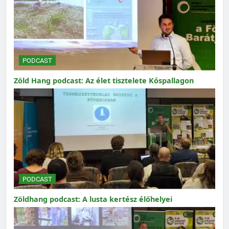
PODCAST
Zöld Hang podcast: Az élet tisztelete Kóspallagon
PODCAST
Zöldhang podcast: A lusta kertész élőhelyei