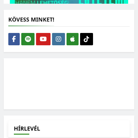
KÖVESS MINKET!
Nyitott a tér: mindenkit vár a X. Zöld Nyári Egyetem
2026-06-02
Fordulat a Fertő tónál: vége a megalomániának, de
maradtak kérdőjelek
2026-04-30
HÍRLEVÉL