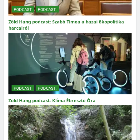
PODCAST
PODCAST.
Zöld Hang podcast: Szabó Tímea a hazai ökopolitika
harcairól
PODCAST
PODCAST.
Zöld Hang podcast: Klíma Ébresztő Óra