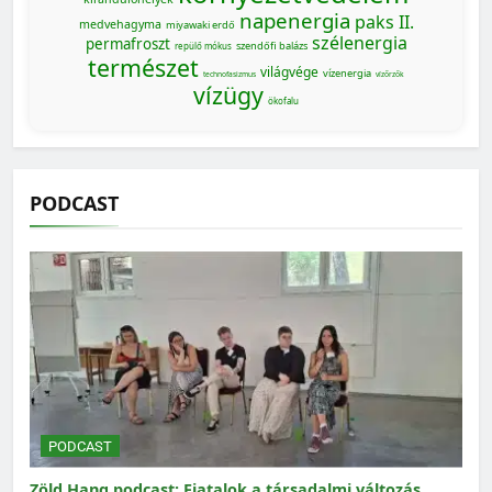
napenergia
paks II.
medvehagyma
miyawaki erdő
szélenergia
permafroszt
szendőfi balázs
repülő mókus
természet
világvége
vízenergia
technofasizmus
vízőrzők
vízügy
ökofalu
PODCAST
PODCAST
Zöld Hang podcast: Fiatalok a társadalmi változás