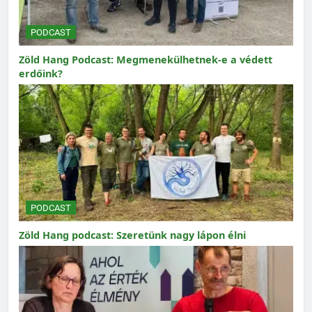
PODCAST
Zöld Hang Podcast: Megmenekülhetnek-e a védett
erdőink?
PODCAST
Zöld Hang podcast: Szeretünk nagy lápon élni