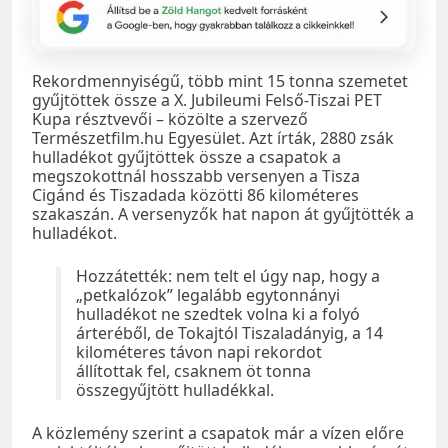
Rekordmennyiségű, több mint 15 tonna szemetet
gyűjtöttek össze a X. Jubileumi Felső-Tiszai PET
Kupa résztvevői – közölte a szervező
Természetfilm.hu Egyesület. Azt írták, 2880 zsák
hulladékot gyűjtöttek össze a csapatok a
megszokottnál hosszabb versenyen a Tisza
Cigánd és Tiszadada közötti 86 kilométeres
szakaszán. A versenyzők hat napon át gyűjtötték a
hulladékot.
Hozzátették: nem telt el úgy nap, hogy a
„petkalózok” legalább egytonnányi
hulladékot ne szedtek volna ki a folyó
árteréből, de Tokajtól Tiszaladányig, a 14
kilométeres távon napi rekordot
állítottak fel, csaknem öt tonna
összegyűjtött hulladékkal.
A közlemény szerint a csapatok már a vízen előre