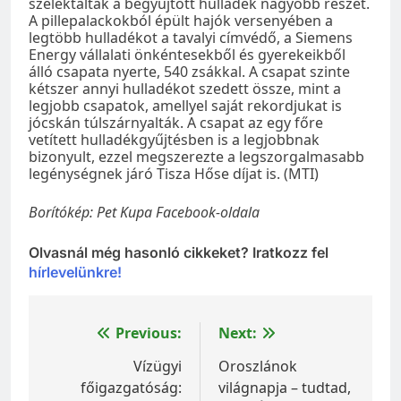
szelektálták a begyűjtött hulladék nagyobb részét.
A pillepalackokból épült hajók versenyében a
legtöbb hulladékot a tavalyi címvédő, a Siemens
Energy vállalati önkéntesekből és gyerekeikből
álló csapata nyerte, 540 zsákkal. A csapat szinte
kétszer annyi hulladékot szedett össze, mint a
legjobb csapatok, amellyel saját rekordjukat is
jócskán túlszárnyalták. A csapat az egy főre
vetített hulladékgyűjtésben is a legjobbnak
bizonyult, ezzel megszerezte a legszorgalmasabb
legénységnek járó Tisza Hőse díjat is. (MTI)
Borítókép: Pet Kupa Facebook-oldala
Olvasnál még hasonló cikkeket? Iratkozz fel
hírlevelünkre!
Bejegyzés
Previous:
Next:
navigáció
Vízügyi
Oroszlánok
főigazgatóság:
világnapja – tudtad,