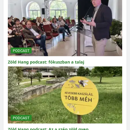
PODCAST
Zöld Hang podcast: fókuszban a talaj
PODCAST
Zöld Hang podcast: Az a szép zöld gyep