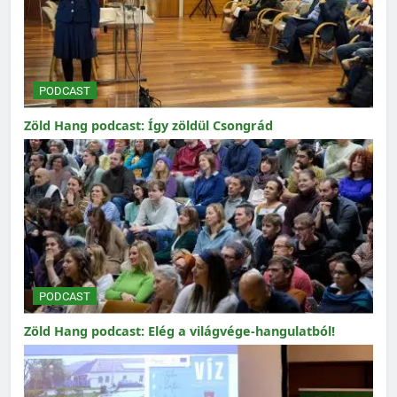
PODCAST
Zöld Hang podcast: Így zöldül Csongrád
PODCAST
Zöld Hang podcast: Elég a világvége-hangulatból!