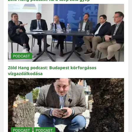
PODCAST
Zöld Hang podcast: Budapest körforgásos
vízgazdálkodása
PODCAST
PODCAST.