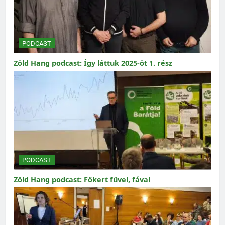
PODCAST
Zöld Hang podcast: Így láttuk 2025-öt 1. rész
PODCAST
Zöld Hang podcast: Főkert fűvel, fával