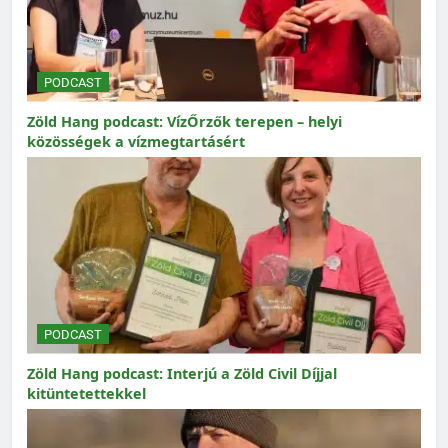
PODCAST
Zöld Hang podcast: VízŐrzők terepen – helyi
közösségek a vízmegtartásért
PODCAST
Zöld Hang podcast: Interjú a Zöld Civil Díjjal
kitüntetettekkel