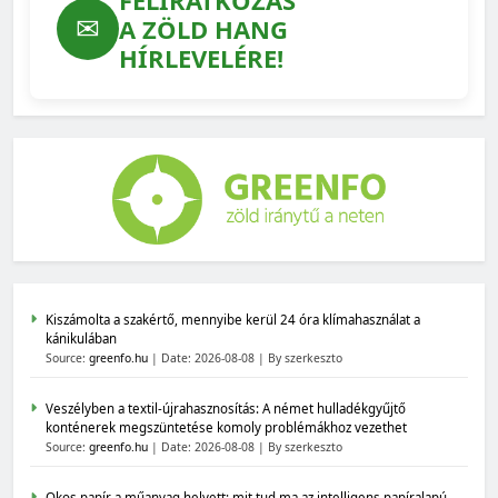
✉
A ZÖLD HANG
HÍRLEVELÉRE!
Kiszámolta a szakértő, mennyibe kerül 24 óra klímahasználat a
kánikulában
Source:
greenfo.hu
Date: 2026-08-08
By szerkeszto
Veszélyben a textil-újrahasznosítás: A német hulladékgyűjtő
konténerek megszüntetése komoly problémákhoz vezethet
Source:
greenfo.hu
Date: 2026-08-08
By szerkeszto
Okos papír a műanyag helyett: mit tud ma az intelligens papíralapú