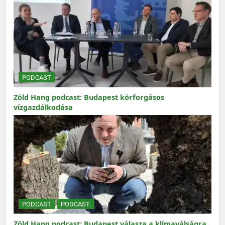
PODCAST
Zöld Hang podcast: Budapest körforgásos
vízgazdálkodása
PODCAST
PODCAST.
Zöld Hang podcast: Budapest válasza a klímaválságra