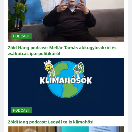
PODCAST
Zöld Hang podcast: Mellár Tamás akkugyárakról és
zsákutcás iparpolitikáról
PODCAST
ZöldHang podcast: Legyél te is klímahős!