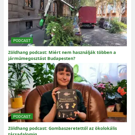
PODCAST
Zöldhang podcast: Miért nem használják többen a
járműmegosztást Budapesten?
PODCAST
Zöldhang podcast: Gombaszeretettől az ökolokális
társadalomig