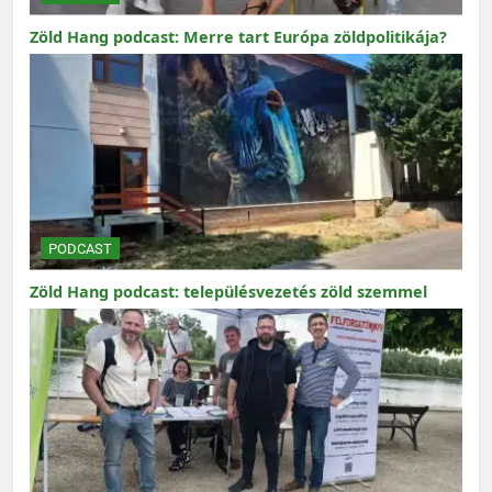
Zöld Hang podcast: Merre tart Európa zöldpolitikája?
PODCAST
Zöld Hang podcast: településvezetés zöld szemmel