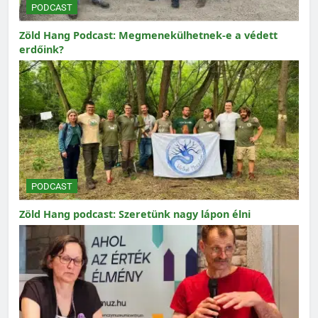
PODCAST
Zöld Hang Podcast: Megmenekülhetnek-e a védett
erdőink?
PODCAST
Zöld Hang podcast: Szeretünk nagy lápon élni