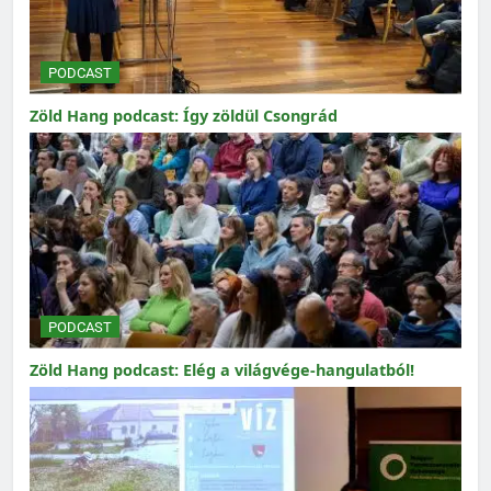
PODCAST
Zöld Hang podcast: Így zöldül Csongrád
PODCAST
Zöld Hang podcast: Elég a világvége-hangulatból!