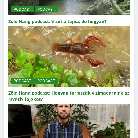
PODCAST
PODCAST.
Zöld Hang podcast: Vizet a tájba, de hogyan?
PODCAST
PODCAST.
Zöld Hang podcast: Hogyan terjesztik vizimadaraink az
invazív fajokat?