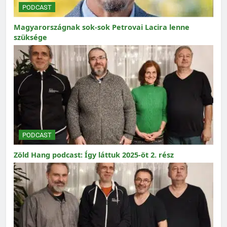
PODCAST
Magyarországnak sok-sok Petrovai Lacira lenne
szüksége
PODCAST
Zöld Hang podcast: Így láttuk 2025-öt 2. rész