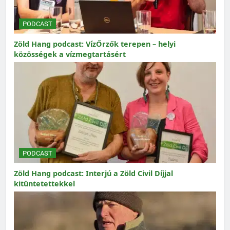
PODCAST
Zöld Hang podcast: VízŐrzők terepen – helyi
közösségek a vízmegtartásért
PODCAST
Zöld Hang podcast: Interjú a Zöld Civil Díjjal
kitüntetettekkel