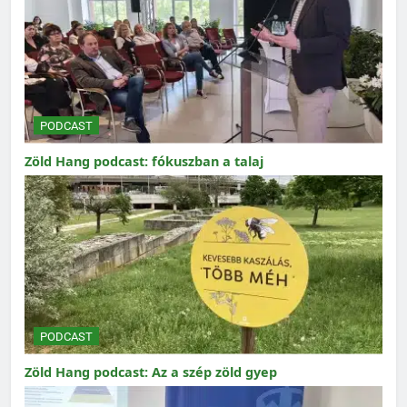
PODCAST
Zöld Hang podcast: fókuszban a talaj
PODCAST
Zöld Hang podcast: Az a szép zöld gyep