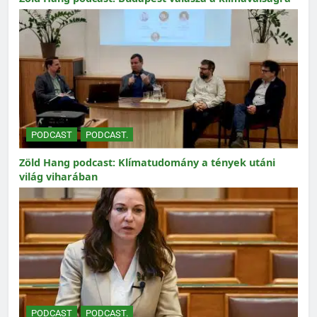
PODCAST
PODCAST.
Zöld Hang podcast: Klímatudomány a tények utáni
világ viharában
PODCAST
PODCAST.