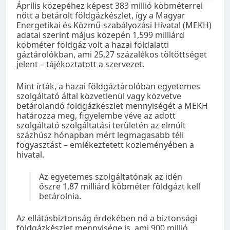
Április közepéhez képest 383 millió köbméterrel
nőtt a betárolt földgázkészlet, így a Magyar
Energetikai és Közmű-szabályozási Hivatal (MEKH)
adatai szerint május közepén 1,599 milliárd
köbméter földgáz volt a hazai földalatti
gáztárolókban, ami 25,27 százalékos töltöttséget
jelent – tájékoztatott a szervezet.
Mint írták, a hazai földgáztárolóban egyetemes
szolgáltató által közvetlenül vagy közvetve
betárolandó földgázkészlet mennyiségét a MEKH
határozza meg, figyelembe véve az adott
szolgáltató szolgáltatási területén az elmúlt
százhúsz hónapban mért legmagasabb téli
fogyasztást – emlékeztetett közleményében a
hivatal.
Az egyetemes szolgáltatónak az idén
őszre 1,87 milliárd köbméter földgázt kell
betárolnia.
Az ellátásbiztonság érdekében nő a biztonsági
földgázkészlet mennyisége is, ami 900 millió