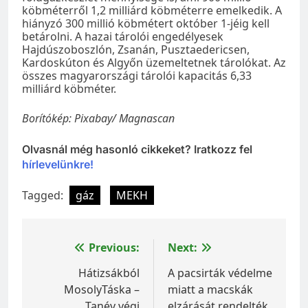
köbméterről 1,2 milliárd köbméterre emelkedik. A
hiányzó 300 millió köbmétert október 1-jéig kell
betárolni. A hazai tárolói engedélyesek
Hajdúszoboszlón, Zsanán, Pusztaedericsen,
Kardoskúton és Algyőn üzemeltetnek tárolókat. Az
összes magyarországi tárolói kapacitás 6,33
milliárd köbméter.
Borítókép: Pixabay/ Magnascan
Olvasnál még hasonló cikkeket? Iratkozz fel
hírlevelünkre!
Tagged:
gáz
MEKH
Bejegyzés
Previous:
Next:
navigáció
Hátizsákból
A pacsirták védelme
MosolyTáska –
miatt a macskák
Tanév végi
elzárását rendelték