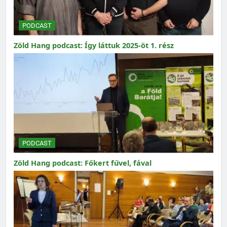
PODCAST
Zöld Hang podcast: Így láttuk 2025-öt 1. rész
PODCAST
Zöld Hang podcast: Főkert fűvel, fával