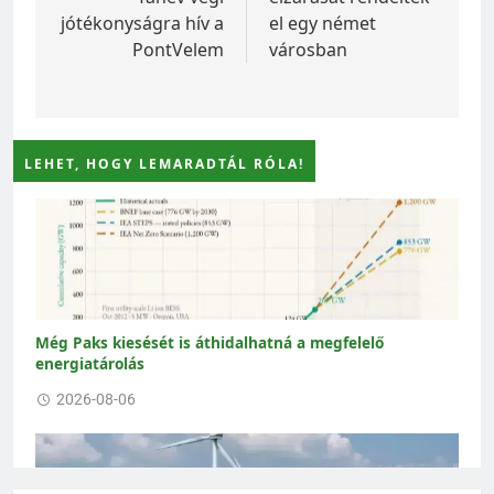
jótékonyságra hív a
el egy német
PontVelem
városban
LEHET, HOGY LEMARADTÁL RÓLA!
Még Paks kiesését is áthidalhatná a megfelelő
energiatárolás
2026-08-06