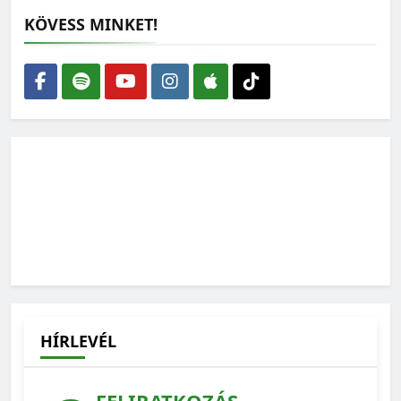
KÖVESS MINKET!
Épüljenek szélerőművek – de ne bárhová
2026-08-05
Vízmegtartás: a jövő évi termés sorsa a tét
2026-08-04
HÍRLEVÉL
FELIRATKOZÁS