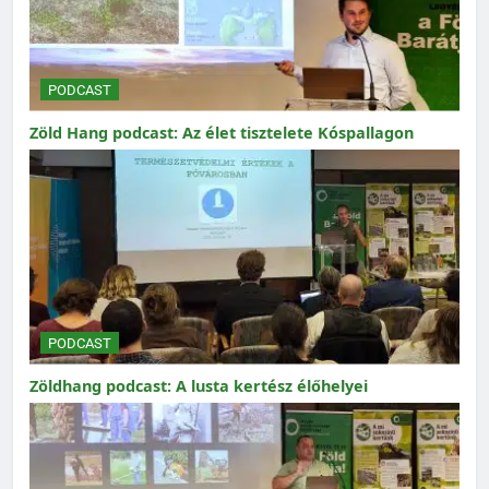
PODCAST
Zöld Hang podcast: Az élet tisztelete Kóspallagon
PODCAST
Zöldhang podcast: A lusta kertész élőhelyei