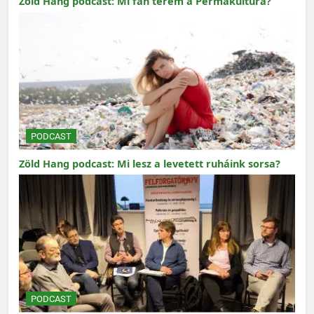
Zöld Hang podcast: Mi fán terem a Permakultúra?
PODCAST
Zöld Hang podcast: Mi lesz a levetett ruháink sorsa?
PODCAST