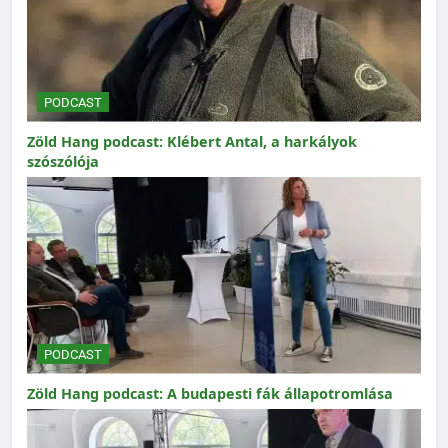
PODCAST
Zöld Hang podcast: Klébert Antal, a harkályok
szószólója
PODCAST
Zöld Hang podcast: A budapesti fák állapotromlása