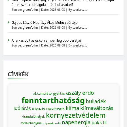
élelmiszer-csomagolás – és hol akad el?
Source:
greenfo.hu
Date: 2026-08-08
By szerkeszto
Gajdos László Hadházy Ákos Mohu csörtéje
Source:
greenfo.hu
Date: 2026-08-08
By szerkeszto
A farkas volt az őskori ember legjobb barátja?
Source:
greenfo.hu
Date: 2026-08-08
By szerkeszto
CÍMKÉK
aszály
erdő
akkumulátorgyártás
fenntarthatóság
hulladék
klíma
klímaváltozás
időjárás
invazív növények
környezetvédelem
kirándulóhelyek
napenergia
paks II.
medvehagyma
miyawaki erdő