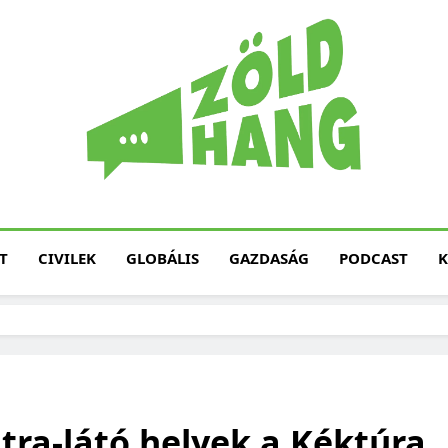
Magyarország Zöld H
Zöld Hang – Termé
Fenntarth
T
CIVILEK
GLOBÁLIS
GAZDASÁG
PODCAST
K
átra-látó helyek a Kéktúra