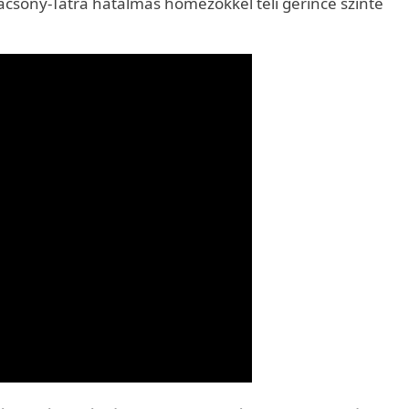
acsony-Tátra hatalmas hómezőkkel teli gerince szinte