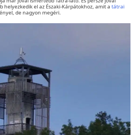
tója már jóval ismertebb Tátra-látó. És persze jóval
 helyezkedik el az Északi-Kárpátokhoz, amit a
tátrai
igényel, de nagyon megéri.