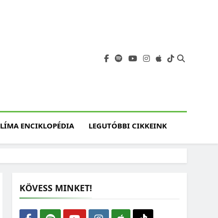
angja
szet, Klímaváltozás,
atóság, Jövő
LÍMA ENCIKLOPÉDIA
LEGUTÓBBI CIKKEINK
KÖVESS MINKET!