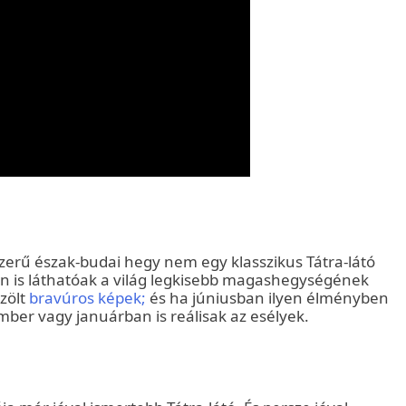
zerű észak-budai hegy nem egy klasszikus Tátra-látó
ron is láthatóak a világ legkisebb magashegységének
özölt
bravúros képek;
és ha júniusban ilyen élményben
mber vagy januárban is reálisak az esélyek.