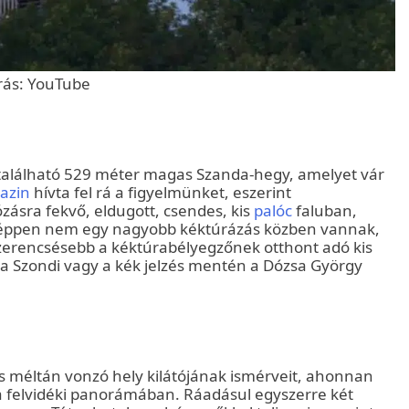
rás: YouTube
található 529 méter magas Szanda-hegy, amelyet vár
azin
hívta fel rá a figyelmünket, eszerint
zásra fekvő, eldugott, csendes, kis
palóc
faluban,
k éppen nem egy nagyobb kéktúrázás közben vannak,
szerencsésebb a kéktúrabélyegzőnek otthont adó kis
g a Szondi vagy a kék jelzés mentén a Dózsa György
s méltán vonzó hely kilátójának ismérveit, ahonnan
 felvidéki panorámában. Ráadásul egyszerre két