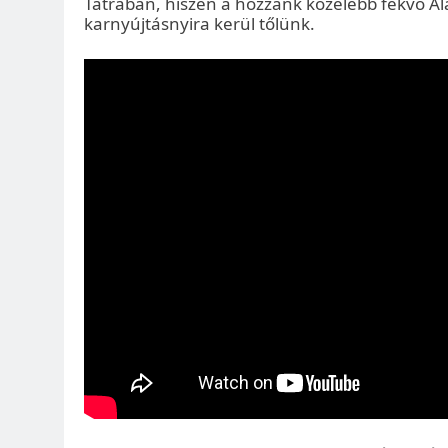
Tátrában, hiszen a hozzánk közelebb fekvő Al
karnyújtásnyira kerül tőlünk.