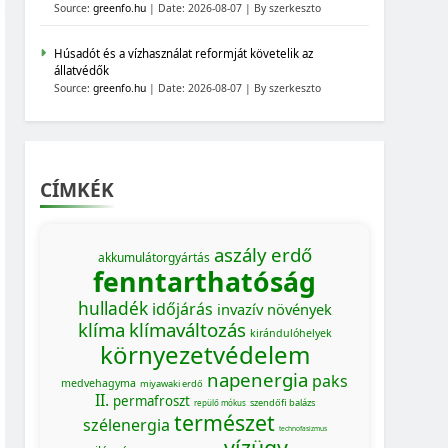
Source:
greenfo.hu
Date: 2026-08-07
By szerkeszto
Húsadót és a vízhasználat reformját követelik az
állatvédők
Source:
greenfo.hu
Date: 2026-08-07
By szerkeszto
CÍMKÉK
aszály
erdő
akkumulátorgyártás
fenntarthatóság
hulladék
időjárás
invazív növények
klíma
klímaváltozás
kirándulóhelyek
környezetvédelem
napenergia
paks
medvehagyma
miyawaki erdő
II.
permafroszt
szendőfi balázs
repülő mókus
természet
szélenergia
technofasizmus
vízügy