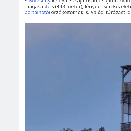
A
Börzsöny
királya és sajátosan felújított kilá
magasabb is (938 méter), lényegesen közelebb
portál fotói
érzékeltetnek is. Valódi túrázást 