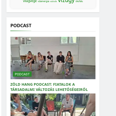
világvége
vízenergia
ökofalu
vízőrzők
PODCAST
PODCAST
ZÖLD HANG PODCAST: FIATALOK A
TÁRSADALMI VÁLTOZÁS LEHETŐSÉGEIRŐL