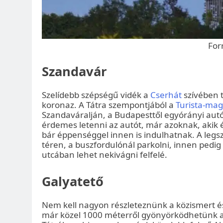
For
Szandavár
Szelídebb szépségű vidék a
Cserhát
szívében 
koronaz. A Tátra szempontjából a
Turista-mag
Szandaváralján, a Budapesttől egyórányi autó
érdemes letenni az autót, már azoknak, aki
bár éppenséggel innen is indulhatnak. A leg
téren, a buszfordulónál parkolni, innen pedi
utcában lehet nekivágni felfelé.
Galyatető
Nem kell nagyon részleteznünk a közismert é
már közel 1000 méterről gyönyörködhetünk a