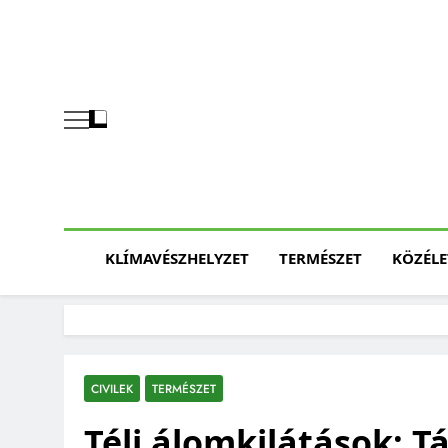
Skip
to
content
KLÍMAVÉSZHELYZET
TERMÉSZET
KÖZÉLE
CIVILEK
TERMÉSZET
Téli álomkilátások: T