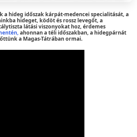
 a hideg időszak kárpát-medencei specialitását, a
nkba hideget, ködöt és rossz levegőt, a
álytiszta látási viszonyokat hoz, érdemes
mentén,
ahonnan a téli időszakban, a hidegpárnát
előttünk a Magas-Tátrában ormai.