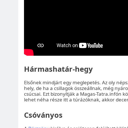
Hármashatár-hegy
Elsőnek mindjárt egy meglepetés. Az oly néps
hely, de ha a csillagok összeállnak, még nyá
csúcsai. Ezt bizonyítják a Magas-Tatra.infón k
lehet néha része itt a túrázóknak, akkor dece
Csóványos