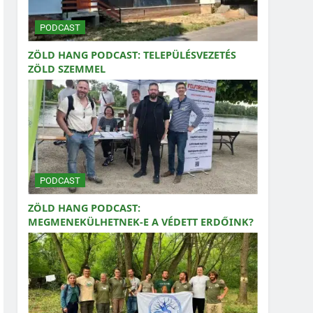
PODCAST
ZÖLD HANG PODCAST: TELEPÜLÉSVEZETÉS
ZÖLD SZEMMEL
PODCAST
ZÖLD HANG PODCAST:
MEGMENEKÜLHETNEK-E A VÉDETT ERDŐINK?