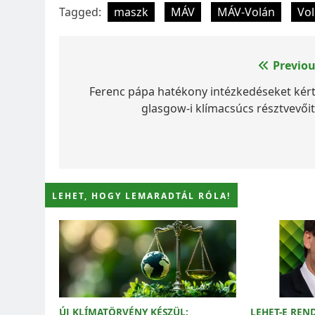
Tagged:
maszk
MÁV
MÁV-Volán
Vo
Bejegyzés
Previou
navigáció
Ferenc pápa hatékony intézkedéseket kért
glasgow-i klímacsúcs résztvevőit
LEHET, HOGY LEMARADTÁL RÓLA!
ÚJ KLÍMATÖRVÉNY KÉSZÜL:
LEHET-E REN