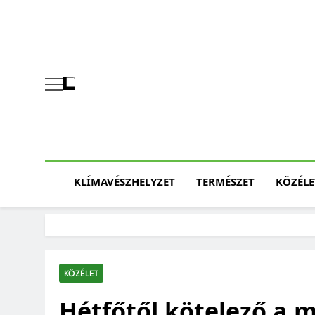
Skip
to
content
KLÍMAVÉSZHELYZET
TERMÉSZET
KÖZÉLE
KÖZÉLET
Hétfőtől kötelező a 