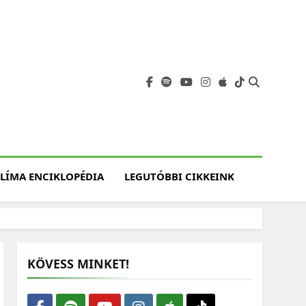
angja
szet, Klímaváltozás,
atóság, Jövő
LÍMA ENCIKLOPÉDIA
LEGUTÓBBI CIKKEINK
KÖVESS MINKET!