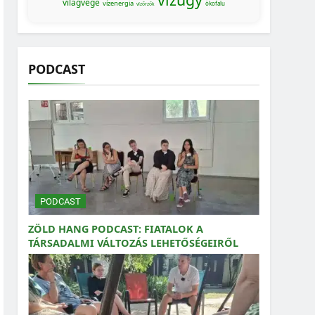
világvége
vízenergia
ökofalu
vízőrzők
PODCAST
PODCAST
ZÖLD HANG PODCAST: FIATALOK A
TÁRSADALMI VÁLTOZÁS LEHETŐSÉGEIRŐL