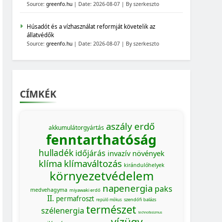
Source:
greenfo.hu
Date: 2026-08-07
By szerkeszto
Húsadót és a vízhasználat reformját követelik az
állatvédők
Source:
greenfo.hu
Date: 2026-08-07
By szerkeszto
CÍMKÉK
aszály
erdő
akkumulátorgyártás
fenntarthatóság
hulladék
időjárás
invazív növények
klíma
klímaváltozás
kirándulóhelyek
környezetvédelem
napenergia
paks
medvehagyma
miyawaki erdő
II.
permafroszt
szendőfi balázs
repülő mókus
természet
szélenergia
technofasizmus
vízügy