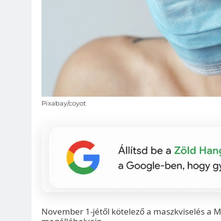
Pixabay/coyot
November 1-jétől kötelező a maszkviselés a M