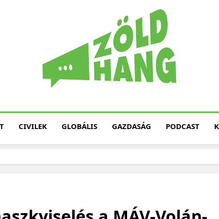
Magyarország Zöld H
Zöld Hang – Termé
Fenntarth
T
CIVILEK
GLOBÁLIS
GAZDASÁG
PODCAST
K
maszkviselés a MÁV-Volán-