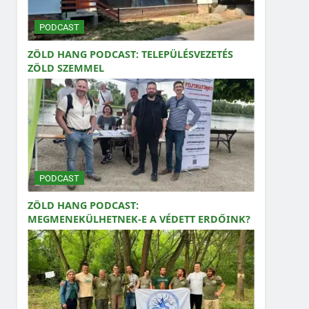
PODCAST
ZÖLD HANG PODCAST: TELEPÜLÉSVEZETÉS
ZÖLD SZEMMEL
PODCAST
ZÖLD HANG PODCAST:
MEGMENEKÜLHETNEK-E A VÉDETT ERDŐINK?