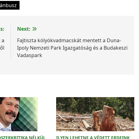
lánbusz
s:
Next:
 a
Fajtiszta kölyökvadmacskát mentett a Duna-
ől
Ipoly Nemzeti Park Igazgatóság és a Budakeszi
Vadaspark
DSZERKRITIKA NÉLKÜL
ILYEN LEHETNE A VÉDETT ERDEINK