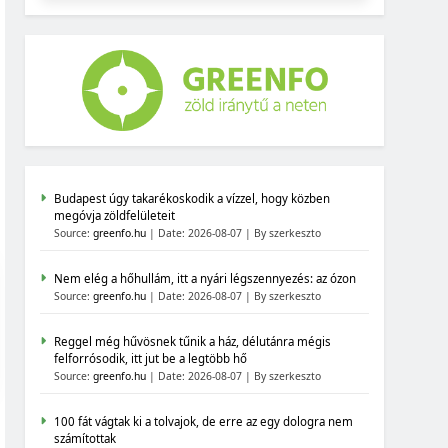
Budapest úgy takarékoskodik a vízzel, hogy közben
megóvja zöldfelületeit
Source:
greenfo.hu
Date: 2026-08-07
By szerkeszto
Nem elég a hőhullám, itt a nyári légszennyezés: az ózon
Source:
greenfo.hu
Date: 2026-08-07
By szerkeszto
Reggel még hűvösnek tűnik a ház, délutánra mégis
felforrósodik, itt jut be a legtöbb hő
Source:
greenfo.hu
Date: 2026-08-07
By szerkeszto
100 fát vágtak ki a tolvajok, de erre az egy dologra nem
számítottak