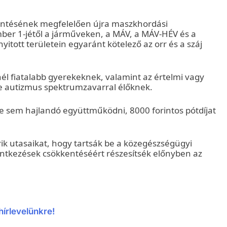
öntésének megfelelően újra maszkhordási
mber 1-jétől a járműveken, a MÁV, a MÁV-HÉV és a
itott területein egyaránt kötelező az orr és a száj
l fiatalabb gyerekeknek, valamint az értelmi vagy
tve autizmus spektrumzavarral élőknek.
ére sem hajlandó együttműködni, 8000 forintos pótdíjat
érik utasaikat, hogy tartsák be a közegészségügyi
rintkezések csökkentéséért részesítsék előnyben az
hírlevelünkre!