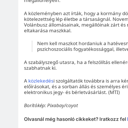
megállóhelyein.
A közleményben azt írták, hogy a kormány d
kötelezettség lép életbe a társaságnál. Nove
Volánbusz állomásainak, megállóinak zárt és ny
eltakarása maszkkal.
Nem kell maszkot hordaniuk a hatévesné
pszichoszociális fogyatékossággal, ille
A szabályszegő utasra, ha a felszólítás ellen
szabhatnak ki.
A
közlekedés
i szolgáltatók továbbra is arra k
előírásokat, és a sorban állás és személyes é
elektronikus jegy- és bérletvásárlást. (MTI)
Borítókép: Pixabay/coyot
Olvasnál még hasonló cikkeket? Iratkozz fel