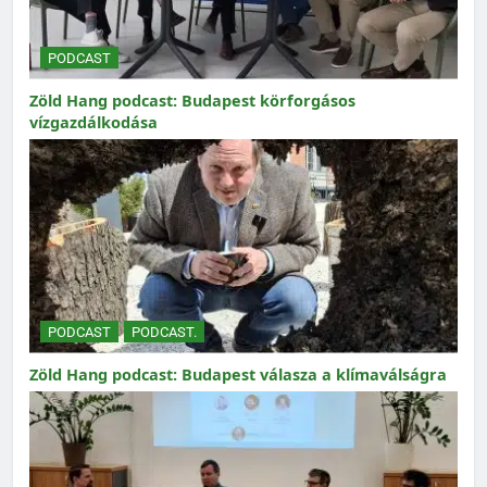
PODCAST
Zöld Hang podcast: Budapest körforgásos
vízgazdálkodása
PODCAST
PODCAST.
Zöld Hang podcast: Budapest válasza a klímaválságra