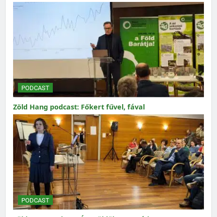
PODCAST
Zöld Hang podcast: Főkert fűvel, fával
PODCAST