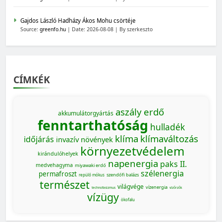
Gajdos László Hadházy Ákos Mohu csörtéje
Source:
greenfo.hu
Date: 2026-08-08
By szerkeszto
CÍMKÉK
aszály
erdő
akkumulátorgyártás
fenntarthatóság
hulladék
klíma
klímaváltozás
időjárás
invazív növények
környezetvédelem
kirándulóhelyek
napenergia
paks II.
medvehagyma
miyawaki erdő
szélenergia
permafroszt
szendőfi balázs
repülő mókus
természet
világvége
vízenergia
technofasizmus
vízőrzők
vízügy
ökofalu