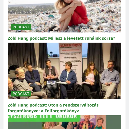
PODCAST
Zöld Hang podcast: Mi lesz a levetett ruháink sorsa?
PODCAST
Zöld Hang podcast: Úton a rendszerváltozás
forgatókönyve: a Felforgatókönyv