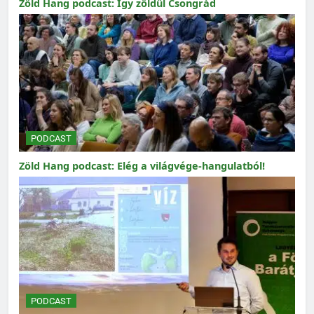
Zöld Hang podcast: Így zöldül Csongrád
PODCAST
Zöld Hang podcast: Elég a világvége-hangulatból!
PODCAST