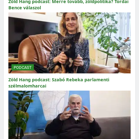
Zöld Hang podcast: Merre tovább, zöldpolitika? Tordai
Bence válaszol
PODCAST
Zöld Hang podcast: Szabó Rebeka parlamenti
szélmalomharcai