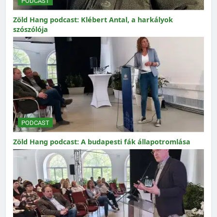
PODCAST
Zöld Hang podcast: Klébert Antal, a harkályok
szószólója
PODCAST
Zöld Hang podcast: A budapesti fák állapotromlása