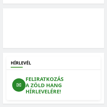
2025-07-22
Élő és halott szakemberek különös csapatmunkája az új
fajok felfedezése
2025-05-22
HÍRLEVÉL
FELIRATKOZÁS
✉
A ZÖLD HANG
HÍRLEVELÉRE!