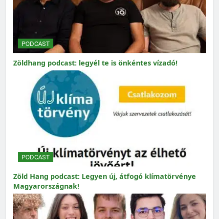
PODCAST
Zöldhang podcast: legyél te is önkéntes vízadó!
PODCAST
Zöld Hang podcast: Legyen új, átfogó klímatörvénye
Magyarországnak!