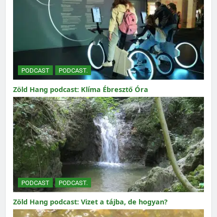
PODCAST
PODCAST.
Zöld Hang podcast: Klíma Ébresztő Óra
PODCAST
PODCAST.
Zöld Hang podcast: Vizet a tájba, de hogyan?