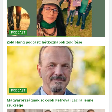
PODCAST
Zöld Hang podcast: hétköznapok zöldítése
PODCAST
Magyarországnak sok-sok Petrovai Lacira lenne
szüksége