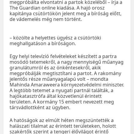
megpróbálta elvontatni a partok közeléből – írja a
The Guardian online kiadása. A hajó orosz
kapitánya csütörtökön jelent meg a bíróság előtt,
de vádemelés még nem történt.
– közölte a helyettes ügyész a csütörtöki
meghallgatáson a bíróságon.
Egy helyi televízió felvételeket készített a partra
mosódó tetemekről, a nagy mennyiségű műanyag
granulátumról és az önkéntesekről, akik
megpróbálják megtisztítani a partot. A rakomány
jelentős része műanyagalapú volt – mondta
Mahinda Amaraweera környezetvédelmi miniszter.
A legtöbb tetemet a nyugati partnál találták, a
hajókatasztrófa által közvetlenül érintett
területen. A kormány 15 embert nevezett meg
társvádlottként az ügyben.
A hatóságok az elmúlt héten megszüntették a
halászati tilalmat az érintett területeken, holott
szakértők szerint a tengeri élővilágot érintő