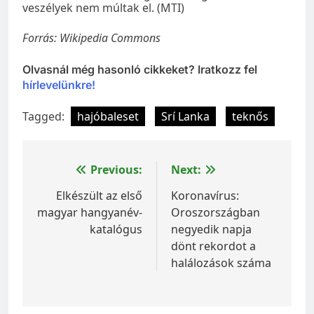
veszélyek nem múltak el. (MTI)
Forrás: Wikipedia Commons
Olvasnál még hasonló cikkeket? Iratkozz fel
hírlevelünkre!
Tagged:
hajóbaleset
Srí Lanka
teknős
Bejegyzés
Previous:
Next:
navigáció
Elkészült az első
Koronavírus:
magyar hangyanév-
Oroszországban
katalógus
negyedik napja
dönt rekordot a
halálozások száma