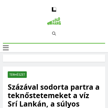
Skip
to
content
Magyarország
Zöld Hang – Természet, Klímaváltozás,
Zöld Hangja
Fenntarthatóság, Jövő
TERMÉSZET
Százával sodorta partra a
teknőstetemeket a víz
Srí Lankán, a súlyos