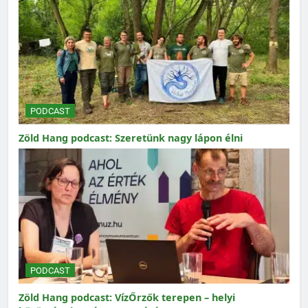
PODCAST
Zöld Hang podcast: Szeretünk nagy lápon élni
PODCAST
Zöld Hang podcast: VízŐrzők terepen – helyi