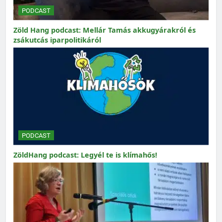
PODCAST
Zöld Hang podcast: Mellár Tamás akkugyárakról és
zsákutcás iparpolitikáról
PODCAST
ZöldHang podcast: Legyél te is klímahős!