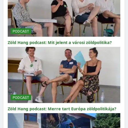
PODCAST
Zöld Hang podcast: Mit jelent a városi zöldpolitika?
PODCAST
Zöld Hang podcast: Merre tart Európa zöldpolitikája?