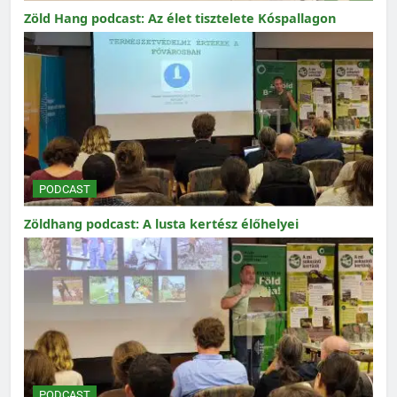
Zöld Hang podcast: Az élet tisztelete Kóspallagon
PODCAST
Zöldhang podcast: A lusta kertész élőhelyei
PODCAST