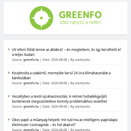
UV elleni fóliát tenne az ablakra? – én megtettem, és így kerülhető el
a teljes kudarc
Source:
greenfo.hu
Date: 2026-08-08
By szerkeszto
Kiszámolta a szakértő, mennyibe kerül 24 óra klímahasználat a
kánikulában
Source:
greenfo.hu
Date: 2026-08-08
By szerkeszto
Veszélyben a textil-újrahasznosítás: A német hulladékgyűjtő
konténerek megszüntetése komoly problémákhoz vezethet
Source:
greenfo.hu
Date: 2026-08-08
By szerkeszto
Okos papír a műanyag helyett: mit tud ma az intelligens papíralapú
élelmiszer-csomagolás – és hol akad el?
Source:
greenfo.hu
Date: 2026-08-08
By szerkeszto