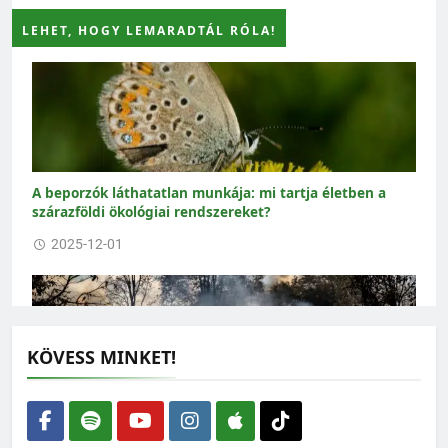
LEHET, HOGY LEMARADTÁL RÓLA!
A beporzók láthatatlan munkája: mi tartja életben a
szárazföldi ökológiai rendszereket?
2025-12-01
KÖVESS MINKET!
Száraz és lángoló nyár – Már 60 millió négyzetméternyi
terület leégett