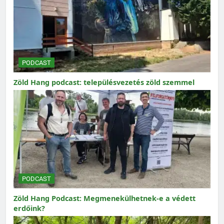
PODCAST
Zöld Hang podcast: településvezetés zöld szemmel
PODCAST
Zöld Hang Podcast: Megmenekülhetnek-e a védett
erdőink?