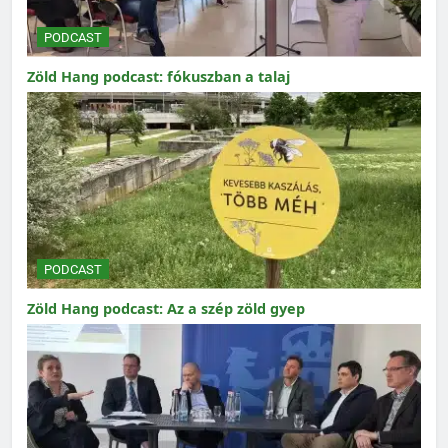
PODCAST
Zöld Hang podcast: fókuszban a talaj
PODCAST
Zöld Hang podcast: Az a szép zöld gyep