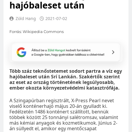
hajóbaleset után
Zöld Hang
2021-07-02
Forrás: Wikipedia Commons
Több száz teknőstetemet sodort partra a víz egy
hajóbaleset után Srí Lankán. Szakértők szerint
az eset az ország történetének legsúlyosabb,
ember okozta környezetvédelmi katasztrófája.
A Szingapúrban regisztrált, X-Press Pearl nevet
viselő konténerhajó május 20-án gyulladt ki.
Fedélzetén 1486 konténert szállított, bennük
többek között 25 tonnányi salétromsav, valamint
más kémiai anyagok és kozmetikumok. Június 2-
án süllyedt el, amikor egy mentőcsapat