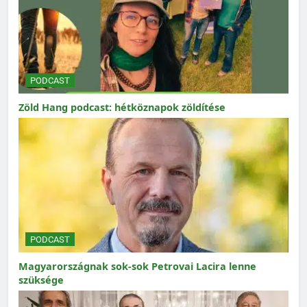
PODCAST
Zöld Hang podcast: hétköznapok zöldítése
PODCAST
Magyarországnak sok-sok Petrovai Lacira lenne
szüksége