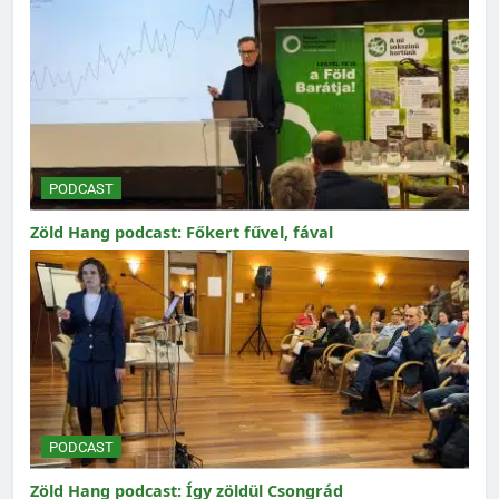
PODCAST
Zöld Hang podcast: Főkert fűvel, fával
PODCAST
Zöld Hang podcast: Így zöldül Csongrád