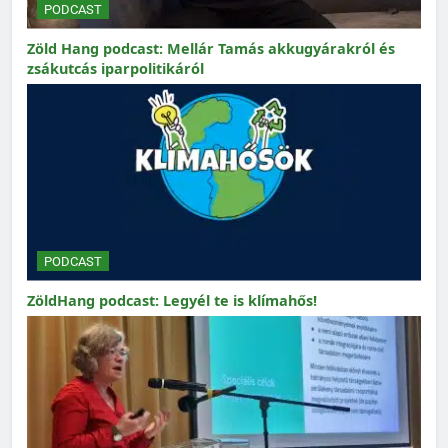
PODCAST
Zöld Hang podcast: Mellár Tamás akkugyárakról és
zsákutcás iparpolitikáról
PODCAST
ZöldHang podcast: Legyél te is klímahős!