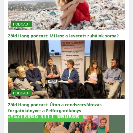
PODCAST
Zöld Hang podcast: Mi lesz a levetett ruháink sorsa?
PODCAST
Zöld Hang podcast: Úton a rendszerváltozás
forgatókönyve: a Felforgatókönyv