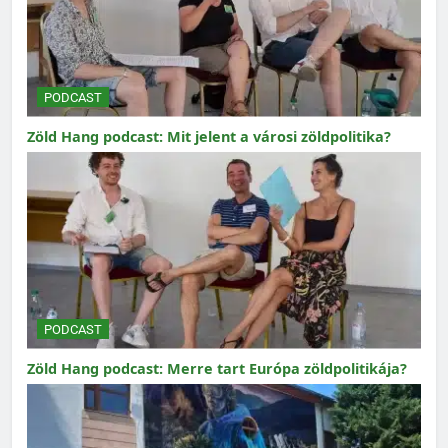
PODCAST
Zöld Hang podcast: Mit jelent a városi zöldpolitika?
PODCAST
Zöld Hang podcast: Merre tart Európa zöldpolitikája?