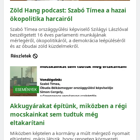
Zöld Hang podcast: Szabó Tímea a hazai
ökopolitika harcairól
Szabó Tímea országgyűlési képviselő Szilágyi Lászlóval
beszélgetett 16 éves parlamenti munkájának
mérlegéről, ökopolitikáról, a demokrácia leépüléséről
és az óbudai zöld küzdelmekről.
Részletek
ESEMÉNYEK
Akkugyárakat építünk, miközben a régi
mocskainkat sem tudtuk még
eltakarítani
Miközben képtelen a kormány a múlt mérgező nyomait
eltüntetni, máris látszik, hogy rengeteg környezeti