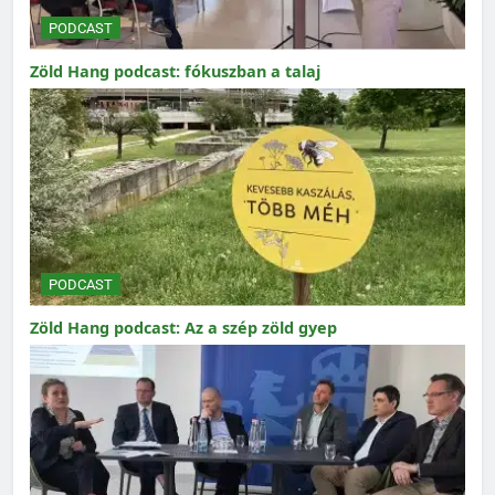
PODCAST
Zöld Hang podcast: fókuszban a talaj
PODCAST
Zöld Hang podcast: Az a szép zöld gyep