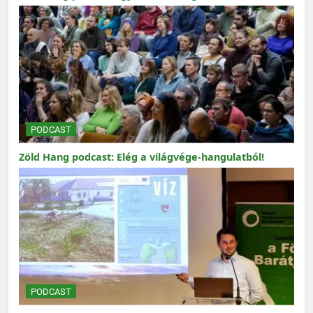
PODCAST
Zöld Hang podcast: Elég a világvége-hangulatból!
PODCAST