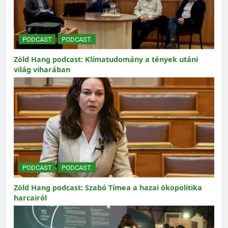
PODCAST
PODCAST.
Zöld Hang podcast: Klímatudomány a tények utáni
világ viharában
PODCAST
PODCAST.
Zöld Hang podcast: Szabó Tímea a hazai ökopolitika
harcairól