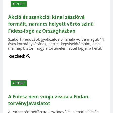
KÖZÉLET
Akció és szankció: kínai zászlóvá
formált, narancs helyett vörös színű
Fidesz-logó az Országházban
Szabó Tímea: „Sok gyalázatos pillanata volt a maguk 11
éves kormányzásának, tisztelt képviselőtársaim, de a
mai nap biztos, hogy a történelem sötét lapjaira kerül.”
Részletek
KÖZÉLET
A Fidesz nem vonja vissza a Fudan-
törvényjavaslatot
A Párbeszéd hétfőn az Országgyűlés plenáris ülésén