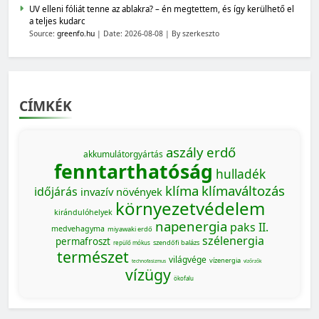
UV elleni fóliát tenne az ablakra? – én megtettem, és így kerülhető el
a teljes kudarc
Source:
greenfo.hu
Date: 2026-08-08
By szerkeszto
CÍMKÉK
aszály
erdő
akkumulátorgyártás
fenntarthatóság
hulladék
klíma
klímaváltozás
időjárás
invazív növények
környezetvédelem
kirándulóhelyek
napenergia
paks II.
medvehagyma
miyawaki erdő
szélenergia
permafroszt
szendőfi balázs
repülő mókus
természet
világvége
vízenergia
technofasizmus
vízőrzők
vízügy
ökofalu