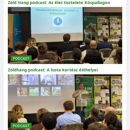
Zöld Hang podcast: Az élet tisztelete Kóspallagon
PODCAST
Zöldhang podcast: A lusta kertész élőhelyei
PODCAST