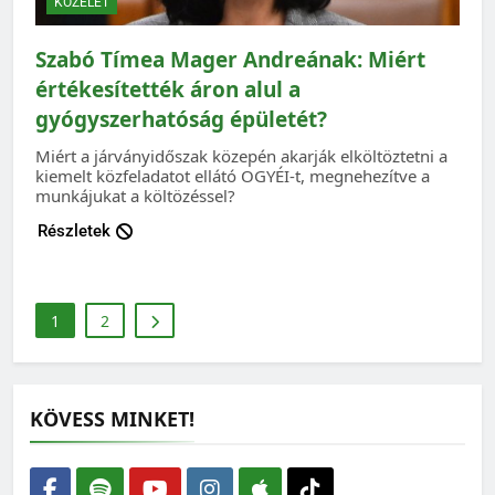
KÖZÉLET
Szabó Tímea Mager Andreának: Miért
értékesítették áron alul a
gyógyszerhatóság épületét?
Miért a járványidőszak közepén akarják elköltöztetni a
kiemelt közfeladatot ellátó OGYÉI-t, megnehezítve a
munkájukat a költözéssel?
Részletek
1
2
KÖVESS MINKET!