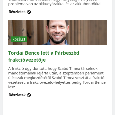
probléma van az akkugyárakkal és az akkubontókkal.
Részletek
KÖZÉLET
Tordai Bence lett a Párbeszéd
frakcióvezetője
A frakció úgy döntött, hogy Szabó Tímea társelnöki
mandátumának lejárta után, a szeptemberi parlamenti
ülésszak megkezdésétől Szabó Tímea veszi át a frakció
vezetését, a frakcióvezető-helyettes pedig Tordai Bence
lesz.
Részletek