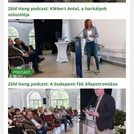
Zöld Hang podcast: Klébert Antal, a harkályok
szószólója
PODCAST
Zöld Hang podcast: A budapesti fák állapotromlása