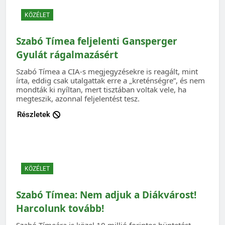
KÖZÉLET
Szabó Tímea feljelenti Gansperger
Gyulát rágalmazásért
Szabó Tímea a CIA-s megjegyzésekre is reagált, mint
írta, eddig csak utalgattak erre a „kreténségre”, és nem
mondták ki nyíltan, mert tisztában voltak vele, ha
megteszik, azonnal feljelentést tesz.
Részletek
KÖZÉLET
Szabó Tímea: Nem adjuk a Diákvárost!
Harcolunk tovább!
Szabó Tímeára is közel 10 millió forintos büntetést