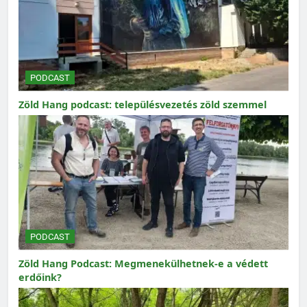
PODCAST
Zöld Hang podcast: településvezetés zöld szemmel
PODCAST
Zöld Hang Podcast: Megmenekülhetnek-e a védett
erdőink?