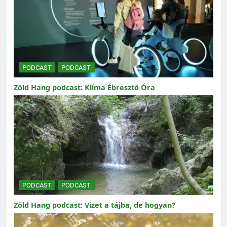
PODCAST
PODCAST.
Zöld Hang podcast: Klíma Ébresztő Óra
PODCAST
PODCAST.
Zöld Hang podcast: Vizet a tájba, de hogyan?