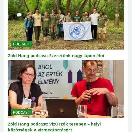
PODCAST
Zöld Hang podcast: Szeretünk nagy lápon élni
PODCAST
Zöld Hang podcast: VízŐrzők terepen – helyi
közösségek a vízmegtartásért