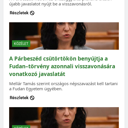
újabb javaslatot nyújt be a visszavonásról.
Részletek
KÖZÉLET
A Párbeszéd csütörtökön benyújtja a
Fudan–törvény azonnali visszavonására
vonatkozó javaslatát
Mellár Tamás szerint országos népszavazást kell tartani
a Fudan Egyetem ügyében.
Részletek