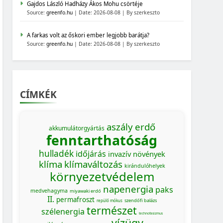
Gajdos László Hadházy Ákos Mohu csörtéje
Source:
greenfo.hu
Date: 2026-08-08
By szerkeszto
A farkas volt az őskori ember legjobb barátja?
Source:
greenfo.hu
Date: 2026-08-08
By szerkeszto
CÍMKÉK
aszály
erdő
akkumulátorgyártás
fenntarthatóság
hulladék
időjárás
invazív növények
klíma
klímaváltozás
kirándulóhelyek
környezetvédelem
napenergia
paks
medvehagyma
miyawaki erdő
II.
permafroszt
szendőfi balázs
repülő mókus
természet
szélenergia
technofasizmus
vízügy