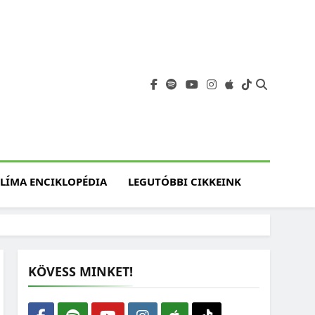
angja
szet, Klímaváltozás,
atóság, Jövő
LÍMA ENCIKLOPÉDIA
LEGUTÓBBI CIKKEINK
KÖVESS MINKET!