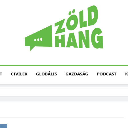
Magyarország Zöld H
Zöld Hang – Termé
Fenntarth
T
CIVILEK
GLOBÁLIS
GAZDASÁG
PODCAST
K