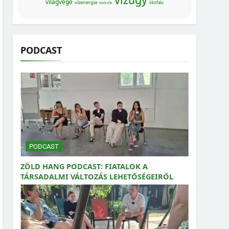
világvége
vízenergia
ökofalu
vízőrzők
PODCAST
PODCAST
ZÖLD HANG PODCAST: FIATALOK A
TÁRSADALMI VÁLTOZÁS LEHETŐSÉGEIRŐL