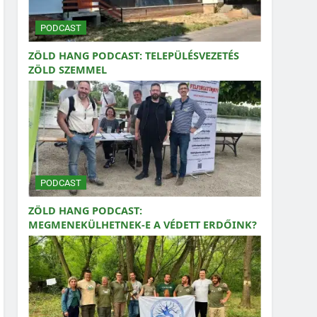
PODCAST
ZÖLD HANG PODCAST: TELEPÜLÉSVEZETÉS
ZÖLD SZEMMEL
PODCAST
ZÖLD HANG PODCAST:
MEGMENEKÜLHETNEK-E A VÉDETT ERDŐINK?