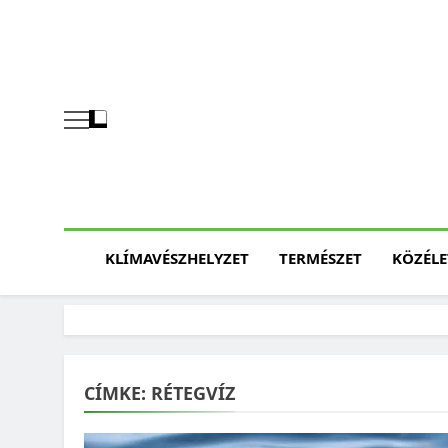
Skip
to
content
KLÍMAVÉSZHELYZET
TERMÉSZET
KÖZÉLE
CÍMKE:
RÉTEGVÍZ